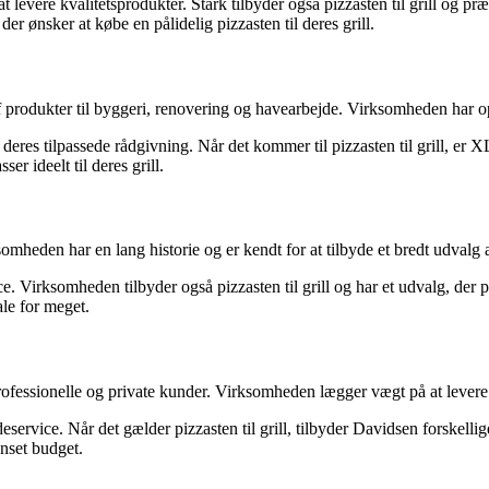
 levere kvalitetsprodukter. Stark tilbyder også pizzasten til grill og pr
der ønsker at købe en pålidelig pizzasten til deres grill.
dukter til byggeri, renovering og havearbejde. Virksomheden har opnå
eres tilpassede rådgivning. Når det kommer til pizzasten til grill, er 
er ideelt til deres grill.
eden har en lang historie og er kendt for at tilbyde et bredt udvalg af 
Virksomheden tilbyder også pizzasten til grill og har et udvalg, der pa
ale for meget.
essionelle og private kunder. Virksomheden lægger vægt på at levere k
vice. Når det gælder pizzasten til grill, tilbyder Davidsen forskellige 
anset budget.