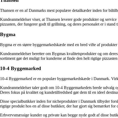
Thansen
Thansen er en af Danmarks mest populære detailkæder inden for biltilbe
Kundeanmeldelser viser, at Thansen leverer gode produkter og service ti
pizzasten, der fungerer godt til grillning, og deres personalet er i stand
Bygma
Bygma er en større byggemarkedskæde med en bred vifte af produkter ti
Kundeanmeldelser beretter om Bygmas kvalitetsprodukter og om deres ko
sortiment gør det muligt for kunderne at finde den helt rigtige pizzasten t
10-4 Byggemarked
10-4 Byggemarked er en populær byggemarkedskæde i Danmark. Virksom
Kundeanmeldelser taler godt om 10-4 Byggemarkedets brede udvalg og pro
Deres fokus på kvalitet og kundetilfredshed gør dem til en ideel destinati
Disse specialbutikker inden for nicheprodukter i Danmark tilbyder forskel
rigtige produkt hos en af ​​disse butikker, der har gjort sig bemærket 
Erhvervsmæssige kunder og private kan begge nyde godt af disse butikkers 