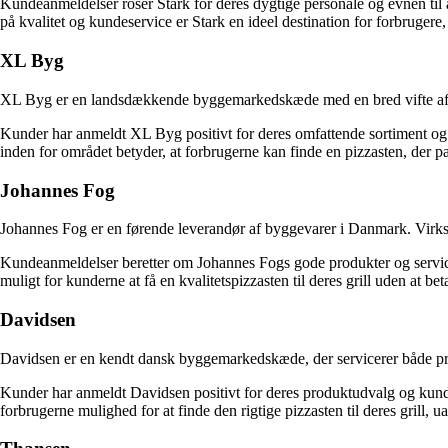
Kundeanmeldelser roser Stark for deres dygtige personale og evnen til at
på kvalitet og kundeservice er Stark en ideel destination for forbrugere, 
XL Byg
XL Byg er en landsdækkende byggemarkedskæde med en bred vifte af pro
Kunder har anmeldt XL Byg positivt for deres omfattende sortiment og d
inden for området betyder, at forbrugerne kan finde en pizzasten, der pass
Johannes Fog
Johannes Fog er en førende leverandør af byggevarer i Danmark. Virksomh
Kundeanmeldelser beretter om Johannes Fogs gode produkter og service. 
muligt for kunderne at få en kvalitetspizzasten til deres grill uden at bet
Davidsen
Davidsen er en kendt dansk byggemarkedskæde, der servicerer både prof
Kunder har anmeldt Davidsen positivt for deres produktudvalg og kundeser
forbrugerne mulighed for at finde den rigtige pizzasten til deres grill, u