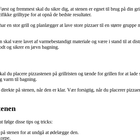
ørst og fremmest skal du sikre dig, at stenen er egnet til brug på din gril
ifikke grilltype for at opnå de bedste resultater.
ar en stor grill og planlægger at lave store pizzaer til en større gruppe 
n skal være lavet af varmebestandigt materiale og være i stand til at di
odt og sikrer en jævn bagning.
kal du placere pizzastenen på grillristen og tænde for grillen for at la
ig varm til bagning.
rekte på stenen, når den er klar. Vær forsigtig, når du placerer pizzae
stenen
 følge disse tips og tricks:
n på stenen for at undgå at ødelægge den.
korpe.