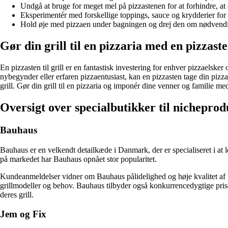
Undgå at bruge for meget mel på pizzastenen for at forhindre, at 
Eksperimentér med forskellige toppings, sauce og krydderier for
Hold øje med pizzaen under bagningen og drej den om nødvendig
Gør din grill til en pizzaria med en pizzast
En pizzasten til grill er en fantastisk investering for enhver pizzaels
nybegynder eller erfaren pizzaentusiast, kan en pizzasten tage din pizzao
grill. Gør din grill til en pizzaria og imponér dine venner og familie m
Oversigt over specialbutikker til nichepro
Bauhaus
Bauhaus er en velkendt detailkæde i Danmark, der er specialiseret i at l
på markedet har Bauhaus opnået stor popularitet.
Kundeanmeldelser vidner om Bauhaus pålidelighed og høje kvalitet af prod
grillmodeller og behov. Bauhaus tilbyder også konkurrencedygtige priser o
deres grill.
Jem og Fix