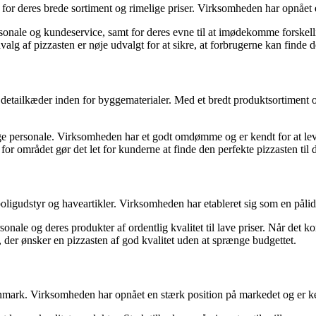
deres brede sortiment og rimelige priser. Virksomheden har opnået eta
ale og kundeservice, samt for deres evne til at imødekomme forskellig
valg af pizzasten er nøje udvalgt for at sikre, at forbrugerne kan finde den
 detailkæder inden for byggematerialer. Med et bredt produktsortiment o
 personale. Virksomheden har et godt omdømme og er kendt for at levere 
r området gør det let for kunderne at finde den perfekte pizzasten til de
boligudstyr og haveartikler. Virksomheden har etableret sig som en påli
 og deres produkter af ordentlig kvalitet til lave priser. Når det kom
er, der ønsker en pizzasten af god kvalitet uden at sprænge budgettet.
anmark. Virksomheden har opnået en stærk position på markedet og er ke