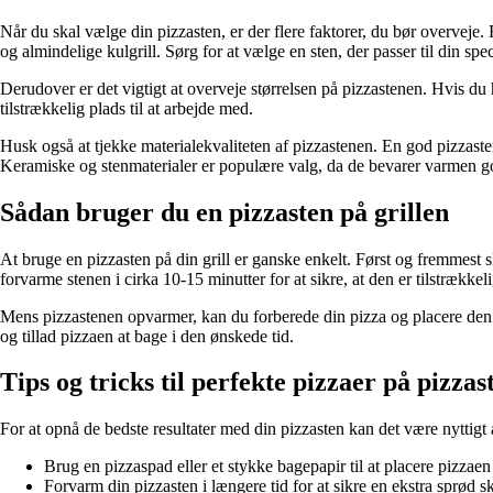
Når du skal vælge din pizzasten, er der flere faktorer, du bør overveje. F
og almindelige kulgrill. Sørg for at vælge en sten, der passer til din spec
Derudover er det vigtigt at overveje størrelsen på pizzastenen. Hvis du h
tilstrækkelig plads til at arbejde med.
Husk også at tjekke materialekvaliteten af pizzastenen. En god pizzaste
Keramiske og stenmaterialer er populære valg, da de bevarer varmen g
Sådan bruger du en pizzasten på grillen
At bruge en pizzasten på din grill er ganske enkelt. Først og fremmest s
forvarme stenen i cirka 10-15 minutter for at sikre, at den er tilstrækkel
Mens pizzastenen opvarmer, kan du forberede din pizza og placere den di
og tillad pizzaen at bage i den ønskede tid.
Tips og tricks til perfekte pizzaer på pizza
For at opnå de bedste resultater med din pizzasten kan det være nyttigt at
Brug en pizzaspad eller et stykke bagepapir til at placere pizzae
Forvarm din pizzasten i længere tid for at sikre en ekstra sprød s