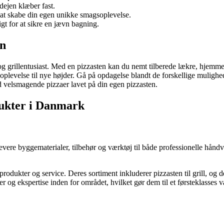
dejen klæber fast.
 at skabe din egen unikke smagsoplevelse.
t for at sikre en jævn bagning.
en
ker og grillentusiast. Med en pizzasten kan du nemt tilberede lækre, hj
plevelse til nye højder. Gå på opdagelse blandt de forskellige muligheder
ed velsmagende pizzaer lavet på din egen pizzasten.
dukter i Danmark
evere byggematerialer, tilbehør og værktøj til både professionelle håndv
ukter og service. Deres sortiment inkluderer pizzasten til grill, og de e
g ekspertise inden for området, hvilket gør dem til et førsteklasses valg