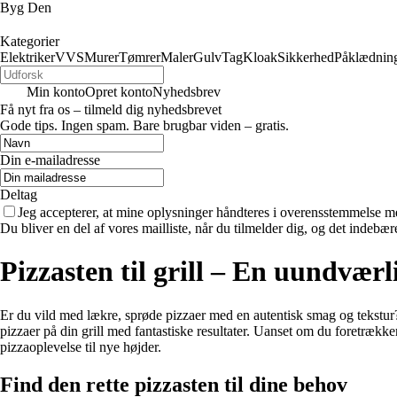
Byg Den
Kategorier
Elektriker
VVS
Murer
Tømrer
Maler
Gulv
Tag
Kloak
Sikkerhed
Påklædnin
Min konto
Opret konto
Nyhedsbrev
Få nyt fra os – tilmeld dig nyhedsbrevet
Gode tips. Ingen spam. Bare brugbar viden – gratis.
Din e-mailadresse
Deltag
Jeg accepterer, at mine oplysninger håndteres i overensstemmelse m
Du bliver en del af vores mailliste, når du tilmelder dig, og det indebæ
Pizzasten til grill – En uundværli
Er du vild med lækre, sprøde pizzaer med en autentisk smag og tekstur? Så
pizzaer på din grill med fantastiske resultater. Uanset om du foretrækker
pizzaoplevelse til nye højder.
Find den rette pizzasten til dine behov