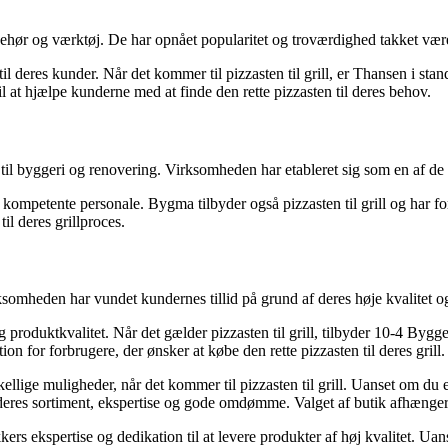
hør og værktøj. De har opnået popularitet og troværdighed takket være 
l deres kunder. Når det kommer til pizzasten til grill, er Thansen i st
 til at hjælpe kunderne med at finde den rette pizzasten til deres behov.
l byggeri og renovering. Virksomheden har etableret sig som en af de f
mpetente personale. Bygma tilbyder også pizzasten til grill og har for
il deres grillproces.
heden har vundet kundernes tillid på grund af deres høje kvalitet 
duktkvalitet. Når det gælder pizzasten til grill, tilbyder 10-4 Byggema
on for forbrugere, der ønsker at købe den rette pizzasten til deres grill.
lige muligheder, når det kommer til pizzasten til grill. Uanset om du er 
for deres sortiment, ekspertise og gode omdømme. Valget af butik afhænge
ekspertise og dedikation til at levere produkter af høj kvalitet. Uanset 