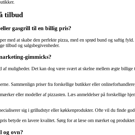
butikker.
å tilbud
ller gasgrill til en billig pris?
lper med at skabe den perfekte pizza, med en sprød bund og saftig fyld.
lige tilbud og salgsbegivenheder.
 marketing-gimmicks?
æld af muligheder. Det kan dog være svært at skelne mellem ægte billige t
rne. Sammenlign priser fra forskellige butikker eller onlineforhandlere,
ærker eller modeller af pizzasten. Læs anmeldelser på forskellige hjem
ecialiserer sig i grilludstyr eller køkkenprodukter. Ofte vil du finde go
betyde en lavere kvalitet. Sørg for at læse om mærket og produktet for 
ll og ovn?