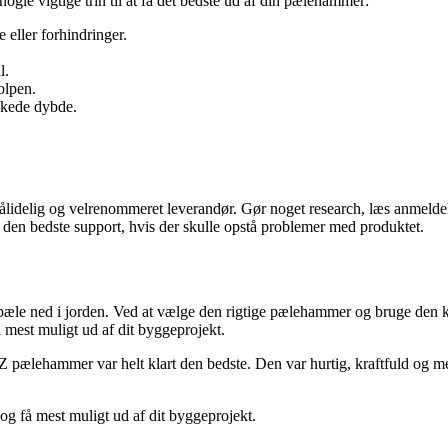
e vigtige trin til at få det bedste ud af din pælehammer:
 eller forhindringer.
l.
olpen.
nskede dybde.
ålidelig og velrenommeret leverandør. Gør noget research, læs anmeldels
år den bedste support, hvis der skulle opstå problemer med produktet.
æle ned i jorden. Ved at vælge den rigtige pælehammer og bruge den korr
få mest muligt ud af dit byggeprojekt.
ælehammer var helt klart den bedste. Den var hurtig, kraftfuld og mege
og få mest muligt ud af dit byggeprojekt.