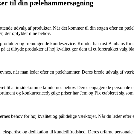
ker til din pælehammersøgning
nde udvalg af produkter. Når det kommer til din søgen efter en pæleha
r, der opfylder dine behov.
produkter og fremragende kundeservice. Kunder har rost Bauhaus for d
s på at tilbyde produkter af høj kvalitet gør dem til et foretrukket valg b
es, når man leder efter en pælehammer. Deres brede udvalg af værktøj
t til at imødekomme kundernes behov. Deres engagerede personale er alti
rtiment og konkurrencedygtige priser har Jem og Fix etableret sig som 
rnes behov for høj kvalitet og pålidelige værktøjer. Når du leder efter 
ekspertise og dedikation til kundetilfredshed. Deres erfarne personale