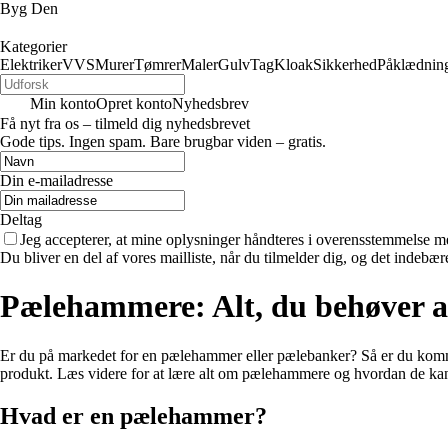
Byg Den
Kategorier
Elektriker
VVS
Murer
Tømrer
Maler
Gulv
Tag
Kloak
Sikkerhed
Påklædnin
Min konto
Opret konto
Nyhedsbrev
Få nyt fra os – tilmeld dig nyhedsbrevet
Gode tips. Ingen spam. Bare brugbar viden – gratis.
Din e-mailadresse
Deltag
Jeg accepterer, at mine oplysninger håndteres i overensstemmelse m
Du bliver en del af vores mailliste, når du tilmelder dig, og det indebæ
Pælehammere: Alt, du behøver at 
Er du på markedet for en pælehammer eller pælebanker? Så er du kommet t
produkt. Læs videre for at lære alt om pælehammere og hvordan de kan
Hvad er en pælehammer?