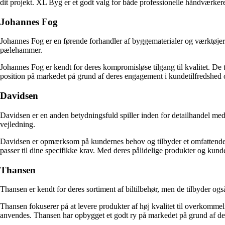
dit projekt. XL Byg er et godt valg for både professionelle håndværkere
Johannes Fog
Johannes Fog er en førende forhandler af byggematerialer og værktøjer 
pælehammer.
Johannes Fog er kendt for deres kompromisløse tilgang til kvalitet. De t
position på markedet på grund af deres engagement i kundetilfredshed og 
Davidsen
Davidsen er en anden betydningsfuld spiller inden for detailhandel med
vejledning.
Davidsen er opmærksom på kundernes behov og tilbyder et omfattende sor
passer til dine specifikke krav. Med deres pålidelige produkter og kund
Thansen
Thansen er kendt for deres sortiment af biltilbehør, men de tilbyder o
Thansen fokuserer på at levere produkter af høj kvalitet til overkomme
anvendes. Thansen har opbygget et godt ry på markedet på grund af d