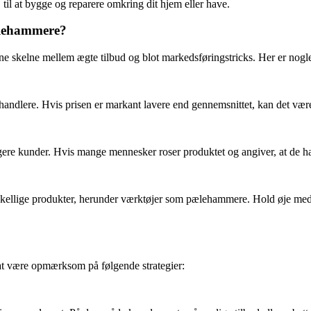
 til at bygge og reparere omkring dit hjem eller have.
ælehammere?
unne skelne mellem ægte tilbud og blot markedsføringstricks. Her er nogle
ndlere. Hvis prisen er markant lavere end gennemsnittet, kan det være 
re kunder. Hvis mange mennesker roser produktet og angiver, at de har kø
skellige produkter, herunder værktøjer som pælehammere. Hold øje med d
 at være opmærksom på følgende strategier: