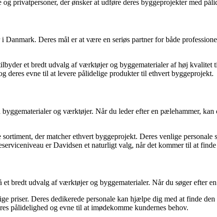
 og privatpersoner, der ønsker at udføre deres byggeprojekter med pålid
i Danmark. Deres mål er at være en seriøs partner for både professionel
ilbyder et bredt udvalg af værktøjer og byggematerialer af høj kvalitet 
deres evne til at levere pålidelige produkter til ethvert byggeprojekt.
 byggematerialer og værktøjer. Når du leder efter en pælehammer, kan d
timent, der matcher ethvert byggeprojekt. Deres venlige personale står
eserviceniveau er Davidsen et naturligt valg, når det kommer til at find
gså et bredt udvalg af værktøjer og byggematerialer. Når du søger efter
lige priser. Deres dedikerede personale kan hjælpe dig med at finde den
eres pålidelighed og evne til at imødekomme kundernes behov.