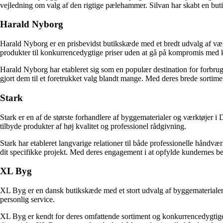
vejledning om valg af den rigtige pælehammer. Silvan har skabt en but
Harald Nyborg
Harald Nyborg er en prisbevidst butikskæde med et bredt udvalg af værk
produkter til konkurrencedygtige priser uden at gå på kompromis med k
Harald Nyborg har etableret sig som en populær destination for forbruge
gjort dem til et foretrukket valg blandt mange. Med deres brede sortim
Stark
Stark er en af de største forhandlere af byggematerialer og værktøjer i 
tilbyde produkter af høj kvalitet og professionel rådgivning.
Stark har etableret langvarige relationer til både professionelle håndvær
dit specifikke projekt. Med deres engagement i at opfylde kundernes beh
XL Byg
XL Byg er en dansk butikskæde med et stort udvalg af byggematerialer 
personlig service.
XL Byg er kendt for deres omfattende sortiment og konkurrencedygtige p