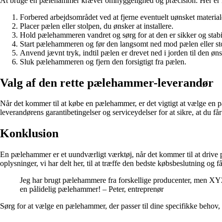
At bruge en pælehammer kræver omhyggelighed og præcision. Her er nogl
Forbered arbejdsområdet ved at fjerne eventuelt uønsket materiale
Placer pælen eller stolpen, du ønsker at installere.
Hold pælehammeren vandret og sørg for at den er sikker og stabi
Start pælehammeren og før den langsomt ned mod pælen eller st
Anvend jævnt tryk, indtil pælen er drevet ned i jorden til den ø
Sluk pælehammeren og fjern den forsigtigt fra pælen.
Valg af den rette pælehammer-leverandør
Når det kommer til at købe en pælehammer, er det vigtigt at vælge en p
leverandørens garantibetingelser og serviceydelser for at sikre, at du f
Konklusion
En pælehammer er et uundværligt værktøj, når det kommer til at drive p
oplysninger, vi har delt her, til at træffe den bedste købsbeslutning og 
Jeg har brugt pælehammere fra forskellige producenter, men XYZ p
en pålidelig pælehammer! – Peter, entreprenør
Sørg for at vælge en pælehammer, der passer til dine specifikke behov, 