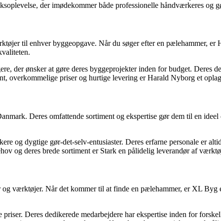
iksoplevelse, der imødekommer både professionelle håndværkeres og gør
tøjer til enhver byggeopgave. Når du søger efter en pælehammer, er Hara
valiteten.
re, der ønsker at gøre deres byggeprojekter inden for budget. Deres dedi
ent, overkommelige priser og hurtige levering er Harald Nyborg et oplag
Danmark. Deres omfattende sortiment og ekspertise gør dem til en ideel de
kere og dygtige gør-det-selv-entusiaster. Deres erfarne personale er alti
ov og deres brede sortiment er Stark en pålidelig leverandør af værktøj
og værktøjer. Når det kommer til at finde en pælehammer, er XL Byg et 
riser. Deres dedikerede medarbejdere har ekspertise inden for forskell