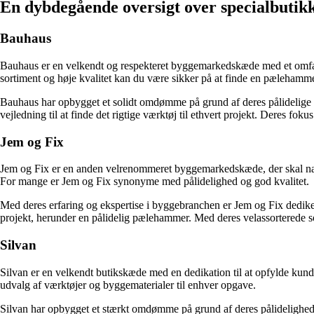
En dybdegående oversigt over specialbutik
Bauhaus
Bauhaus er en velkendt og respekteret byggemarkedskæde med et omfatte
sortiment og høje kvalitet kan du være sikker på at finde en pælehamme
Bauhaus har opbygget et solidt omdømme på grund af deres pålidelige 
vejledning til at finde det rigtige værktøj til ethvert projekt. Deres foku
Jem og Fix
Jem og Fix er en anden velrenommeret byggemarkedskæde, der skal nævn
For mange er Jem og Fix synonyme med pålidelighed og god kvalitet.
Med deres erfaring og ekspertise i byggebranchen er Jem og Fix dedikere
projekt, herunder en pålidelig pælehammer. Med deres velassorterede so
Silvan
Silvan er en velkendt butikskæde med en dedikation til at opfylde kunde
udvalg af værktøjer og byggematerialer til enhver opgave.
Silvan har opbygget et stærkt omdømme på grund af deres pålidelighed, 