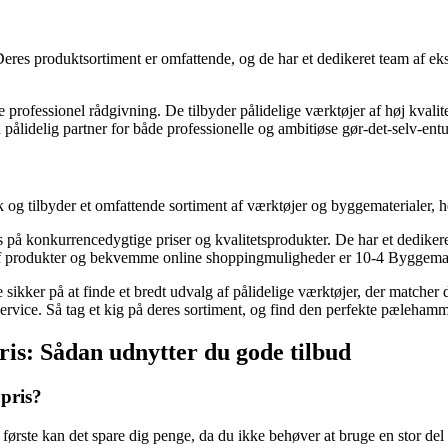
eres produktsortiment er omfattende, og de har et dedikeret team af eks
professionel rådgivning. De tilbyder pålidelige værktøjer af høj kvalite
ålidelig partner for både professionelle og ambitiøse gør-det-selv-entus
og tilbyder et omfattende sortiment af værktøjer og byggematerialer,
på konkurrencedygtige priser og kvalitetsprodukter. De har et dedikere
af produkter og bekvemme online shoppingmuligheder er 10-4 Byggemarke
sikker på at finde et bredt udvalg af pålidelige værktøjer, der matcher
rvice. Så tag et kig på deres sortiment, og find den perfekte pælehammer
ris: Sådan udnytter du gode tilbud
 pris?
t første kan det spare dig penge, da du ikke behøver at bruge en stor de