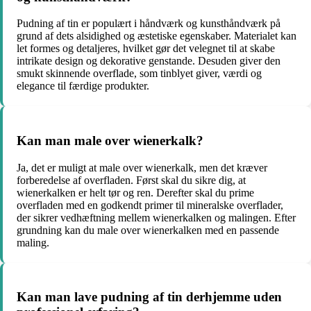
Pudning af tin er populært i håndværk og kunsthåndværk på
grund af dets alsidighed og æstetiske egenskaber. Materialet kan
let formes og detaljeres, hvilket gør det velegnet til at skabe
intrikate design og dekorative genstande. Desuden giver den
smukt skinnende overflade, som tinblyet giver, værdi og
elegance til færdige produkter.
Kan man male over wienerkalk?
Ja, det er muligt at male over wienerkalk, men det kræver
forberedelse af overfladen. Først skal du sikre dig, at
wienerkalken er helt tør og ren. Derefter skal du prime
overfladen med en godkendt primer til mineralske overflader,
der sikrer vedhæftning mellem wienerkalken og malingen. Efter
grundning kan du male over wienerkalken med en passende
maling.
Kan man lave pudning af tin derhjemme uden