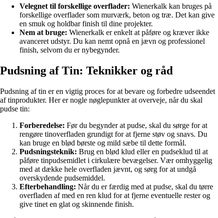
Velegnet til forskellige overflader:
Wienerkalk kan bruges på
forskellige overflader som murværk, beton og træ. Det kan give
en smuk og holdbar finish til dine projekter.
Nem at bruge:
Wienerkalk er enkelt at påføre og kræver ikke
avanceret udstyr. Du kan nemt opnå en jævn og professionel
finish, selvom du er nybegynder.
Pudsning af Tin: Teknikker og råd
Pudsning af tin er en vigtig proces for at bevare og forbedre udseendet
af tinprodukter. Her er nogle nøglepunkter at overveje, når du skal
pudse tin:
Forberedelse:
Før du begynder at pudse, skal du sørge for at
rengøre tinoverfladen grundigt for at fjerne støv og snavs. Du
kan bruge en blød børste og mild sæbe til dette formål.
Pudsningsteknik:
Brug en blød klud eller en pudseklud til at
påføre tinpudsemidlet i cirkulære bevægelser. Vær omhyggelig
med at dække hele overfladen jævnt, og sørg for at undgå
overskydende pudsemiddel.
Efterbehandling:
Når du er færdig med at pudse, skal du tørre
overfladen af med en ren klud for at fjerne eventuelle rester og
give tinet en glat og skinnende finish.