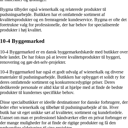
Bygma tilbyder også wienerkalk og relaterede produkter til
pudsningsarbejde. Butikken har et omfattende sortiment af
kvalitetsprodukter og en fremragende kundeservice. Bygma er ofte det
foretrukne valg for professionelle, der har behov for specialiserede
produkter i høj kvalitet.
10-4 Byggemarked
10-4 Byggemarked er en dansk byggemarkedskæde med butikker over
hele landet. De har fokus på at levere kvalitetsprodukter til byggeri,
renovering og gør-det-selv-projekter.
10-4 Byggemarked har også et godt udvalg af wienerkalk og diverse
materialer til pudsningsarbejde. Butikken har opbygget et solidt ry for
deres omfattende sortiment og konkurrencedygtige priser. Deres
dedikerede personale er altid klar til at hjælpe med at finde de bedste
produkter til kundernes specifikke behov.
Disse specialbutikker er ideelle destinationer for danske forbrugere, der
leder efter wienerkalk og tilbehør til pudsningsarbejde af tin. Hver
butik har sit eget unikke sæt af kvaliteter, sortiment og kundefordele.
Uanset om man er professionel håndværker eller en privat forbruger er
der mange muligheder for at finde de rigtige produkter og få den
nødvendige rådgivning til sine projekter.