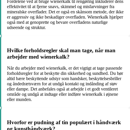
Fordelene ved at bruge wienerkalk til rengøring inkluderer dens
effektivitet til at fjerne snavs, skimmel og misfarvninger fra
mineralske overflader. Det er også en skånsom metode, der ikke
er aggressiv og ikke beskadiger overfladen. Wienerkalk hjælper
også med at genoprette og bevare overfladens naturlige
udseende og struktur.
Hvilke forholdsregler skal man tage, når man
arbejder med wienerkalk?
Når du arbejder med wienerkalk, er det vigtigt at tage passende
forholdsregler for at beskytte din sikkerhed og sundhed. Du bør
altid bære beskyttende udstyr som handsker, beskyttelsesbriller
og åndedrætsværn for at undgå kontakt og indånding af støv
eller dampe. Det anbefales også at arbejde i et godt ventileret
område og undgå at indtage eller indføre wienerkalk i øjnene
eller munden.
Hvorfor er pudning af tin populært i håndværk
og kunsthåndværk?