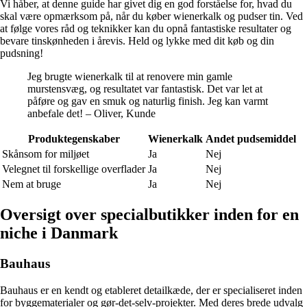
Vi håber, at denne guide har givet dig en god forståelse for, hvad du
skal være opmærksom på, når du køber wienerkalk og pudser tin. Ved
at følge vores råd og teknikker kan du opnå fantastiske resultater og
bevare tinskønheden i årevis. Held og lykke med dit køb og din
pudsning!
Jeg brugte wienerkalk til at renovere min gamle
murstensvæg, og resultatet var fantastisk. Det var let at
påføre og gav en smuk og naturlig finish. Jeg kan varmt
anbefale det! – Oliver, Kunde
Produktegenskaber
Wienerkalk
Andet pudsemiddel
Skånsom for miljøet
Ja
Nej
Velegnet til forskellige overflader
Ja
Nej
Nem at bruge
Ja
Nej
Oversigt over specialbutikker inden for en
niche i Danmark
Bauhaus
Bauhaus er en kendt og etableret detailkæde, der er specialiseret inden
for byggematerialer og gør-det-selv-projekter. Med deres brede udvalg