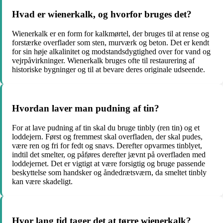
Hvad er wienerkalk, og hvorfor bruges det?
Wienerkalk er en form for kalkmørtel, der bruges til at rense og
forstærke overflader som sten, murværk og beton. Det er kendt
for sin høje alkalinitet og modstandsdygtighed over for vand og
vejrpåvirkninger. Wienerkalk bruges ofte til restaurering af
historiske bygninger og til at bevare deres originale udseende.
Hvordan laver man pudning af tin?
For at lave pudning af tin skal du bruge tinbly (ren tin) og et
loddejern. Først og fremmest skal overfladen, der skal pudes,
være ren og fri for fedt og snavs. Derefter opvarmes tinblyet,
indtil det smelter, og påføres derefter jævnt på overfladen med
loddejernet. Det er vigtigt at være forsigtig og bruge passende
beskyttelse som handsker og åndedrætsværn, da smeltet tinbly
kan være skadeligt.
Hvor lang tid tager det at tørre wienerkalk?