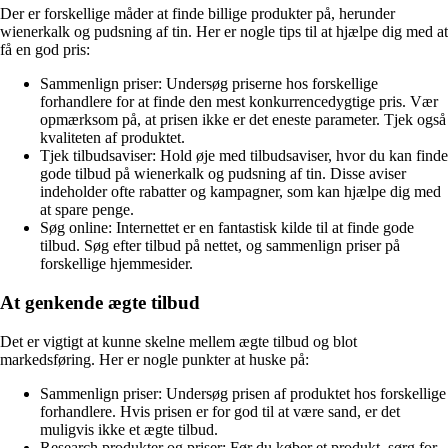
Der er forskellige måder at finde billige produkter på, herunder
wienerkalk og pudsning af tin. Her er nogle tips til at hjælpe dig med at
få en god pris:
Sammenlign priser: Undersøg priserne hos forskellige
forhandlere for at finde den mest konkurrencedygtige pris. Vær
opmærksom på, at prisen ikke er det eneste parameter. Tjek også
kvaliteten af produktet.
Tjek tilbudsaviser: Hold øje med tilbudsaviser, hvor du kan finde
gode tilbud på wienerkalk og pudsning af tin. Disse aviser
indeholder ofte rabatter og kampagner, som kan hjælpe dig med
at spare penge.
Søg online: Internettet er en fantastisk kilde til at finde gode
tilbud. Søg efter tilbud på nettet, og sammenlign priser på
forskellige hjemmesider.
At genkende ægte tilbud
Det er vigtigt at kunne skelne mellem ægte tilbud og blot
markedsføring. Her er nogle punkter at huske på:
Sammenlign priser: Undersøg prisen af produktet hos forskellige
forhandlere. Hvis prisen er for god til at være sand, er det
muligvis ikke et ægte tilbud.
Research produkter og priser: Før du køber et produkt, sørg for