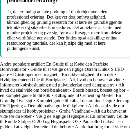
professionel erfaring?
Ja, det er muligt at lave pudning af tin derhjemme uden
professionel erfaring. Det kræver dog omhyggelighed,
tålmodighed og grundig research for at lære de grundlæggende
teknikker og sikkerhedsprocedurer. Det anbefales at starte med
mindre projekter og øve sig, før man forsøger mere komplekse
eller værdifulde genstande. Der findes også adskillige online
ressourcer og tutorials, der kan hjælpe dig med at lære
pudningens kunst.
Andre populære artikler:
En Guide til at Købe den Perfekte
Bordventilator
•
Guide til at vælge den rigtige Osram Dulux S LED-
pære
•
Dørstopper med magnet – En nødvendighed til din dør
•
Hvidpigmenteret Olie til Bordplade – Alt, hvad du behøver at vide
•
Informeret købsbeslutning med gulvunderlag med dampspærre
•
Alt
hvad du skal vide om bord-bænkesæt
•
Bosch bitssæt, borsæt og bor –
en komplet guide til dit køb
•
Købsguide til Cement og Mørtel: En
Grundig Oversigt
•
Komplet guide til køb af dekorationshegn
•
Jem og
Fix Hjørring – Den ultimative guide til købere
•
Alt du skal vide om
skumplader til hobbyprojekter
•
Grohe Vandhane – Alt du behøver at
vide før du køber
•
Vælg de Rigtige Hegnspæle: En Informativ Guide
til Runde Stolper Ø 200 og Hegnspæle Ø7
•
Parasolfod i plast – en
guide til at vælge den rette til dit behov
•
Alt du har brug for at vide om