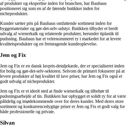
af produkter og ekspertise inden for branchen, har Bauhaus
positioneret sig som en af de førende butikker inden for
nicheprodukter.
Kunder sætter pris på Bauhaus omfattende sortiment inden for
byggematerialer og gør-det-selv-udstyr. Butikken tilbyder et bredt
udvalg af wienerkalk og relaterede produkter, herunder tiplastik til
pudsning. Bauhaus har et velrenommeret ry i markedet for at levere
kvalitetsprodukter og en fremragende kundeoplevelse.
Jem og Fix
Jem og Fix er en dansk lavpris-detaljekæde, der er specialiseret inden
for bolig og gør-det-selv-sektoren. Selvom de primært fokuserer på at
levere produkter af høj kvalitet til lave priser, har Jem og Fix også et
godt udvalg af nicheprodukter.
Jem og Fix er et ideelt sted at finde wienerkalk og tilbehør til
pudsningsarbejde af tin. Butikken har opbygget et solidt ry for at være
pålidelig og imødekommende over for deres kunder. Med deres store
sortiment og konkurrencedygtige priser er Jem og Fix et godt valg for
både professionelle og private.
Silvan