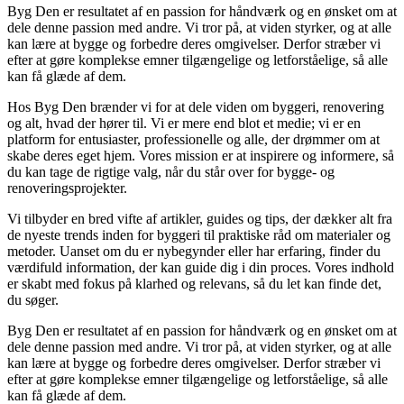
Byg Den er resultatet af en passion for håndværk og en ønsket om at
dele denne passion med andre. Vi tror på, at viden styrker, og at alle
kan lære at bygge og forbedre deres omgivelser. Derfor stræber vi
efter at gøre komplekse emner tilgængelige og letforståelige, så alle
kan få glæde af dem.
Hos Byg Den brænder vi for at dele viden om byggeri, renovering
og alt, hvad der hører til. Vi er mere end blot et medie; vi er en
platform for entusiaster, professionelle og alle, der drømmer om at
skabe deres eget hjem. Vores mission er at inspirere og informere, så
du kan tage de rigtige valg, når du står over for bygge- og
renoveringsprojekter.
Vi tilbyder en bred vifte af artikler, guides og tips, der dækker alt fra
de nyeste trends inden for byggeri til praktiske råd om materialer og
metoder. Uanset om du er nybegynder eller har erfaring, finder du
værdifuld information, der kan guide dig i din proces. Vores indhold
er skabt med fokus på klarhed og relevans, så du let kan finde det,
du søger.
Byg Den er resultatet af en passion for håndværk og en ønsket om at
dele denne passion med andre. Vi tror på, at viden styrker, og at alle
kan lære at bygge og forbedre deres omgivelser. Derfor stræber vi
efter at gøre komplekse emner tilgængelige og letforståelige, så alle
kan få glæde af dem.