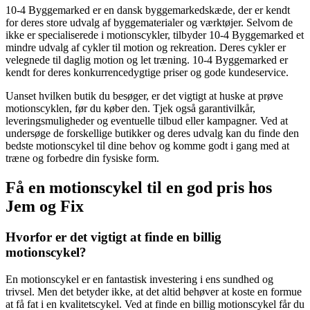
10-4 Byggemarked er en dansk byggemarkedskæde, der er kendt
for deres store udvalg af byggematerialer og værktøjer. Selvom de
ikke er specialiserede i motionscykler, tilbyder 10-4 Byggemarked et
mindre udvalg af cykler til motion og rekreation. Deres cykler er
velegnede til daglig motion og let træning. 10-4 Byggemarked er
kendt for deres konkurrencedygtige priser og gode kundeservice.
Uanset hvilken butik du besøger, er det vigtigt at huske at prøve
motionscyklen, før du køber den. Tjek også garantivilkår,
leveringsmuligheder og eventuelle tilbud eller kampagner. Ved at
undersøge de forskellige butikker og deres udvalg kan du finde den
bedste motionscykel til dine behov og komme godt i gang med at
træne og forbedre din fysiske form.
Få en motionscykel til en god pris hos
Jem og Fix
Hvorfor er det vigtigt at finde en billig
motionscykel?
En motionscykel er en fantastisk investering i ens sundhed og
trivsel. Men det betyder ikke, at det altid behøver at koste en formue
at få fat i en kvalitetscykel. Ved at finde en billig motionscykel får du