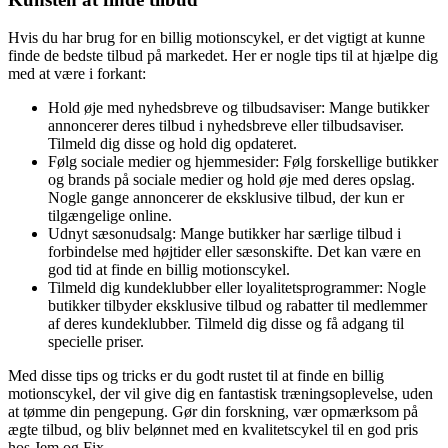
Hvis du har brug for en billig motionscykel, er det vigtigt at kunne
finde de bedste tilbud på markedet. Her er nogle tips til at hjælpe dig
med at være i forkant:
Hold øje med nyhedsbreve og tilbudsaviser: Mange butikker
annoncerer deres tilbud i nyhedsbreve eller tilbudsaviser.
Tilmeld dig disse og hold dig opdateret.
Følg sociale medier og hjemmesider: Følg forskellige butikker
og brands på sociale medier og hold øje med deres opslag.
Nogle gange annoncerer de eksklusive tilbud, der kun er
tilgængelige online.
Udnyt sæsonudsalg: Mange butikker har særlige tilbud i
forbindelse med højtider eller sæsonskifte. Det kan være en
god tid at finde en billig motionscykel.
Tilmeld dig kundeklubber eller loyalitetsprogrammer: Nogle
butikker tilbyder eksklusive tilbud og rabatter til medlemmer
af deres kundeklubber. Tilmeld dig disse og få adgang til
specielle priser.
Med disse tips og tricks er du godt rustet til at finde en billig
motionscykel, der vil give dig en fantastisk træningsoplevelse, uden
at tømme din pengepung. Gør din forskning, vær opmærksom på
ægte tilbud, og bliv belønnet med en kvalitetscykel til en god pris
hos Jem og Fix.