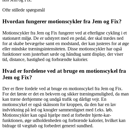
Ofte stillede spørgsmål
Hvordan fungerer motionscykler fra Jem og Fix?
Motionscykler fra Jem og Fix fungerer ved at efterligne cykling i et
stationært miljø. De er udstyret med en pedal, der skal trædes ned
for at skabe bevægelse samt en modstand, der kan justeres for at øge
eller mindske træningsintensiteten. Disse motionscykler har også
funktioner som justerbart sæde og håndtag samt display, der viser
tid, distance, hastighed og forbrændte kalorier.
Hvad er fordelene ved at bruge en motionscykel fra
Jem og Fix?
Der er flere fordele ved at bruge en motionscykel fra Jem og Fix.
For det første er det en bekvem og sikker træningsmulighed, da man
kan træne derhjemme og undgå trafik og dårligt vejr. En
motionscykel er også skånsom for kroppen, da den har en lav
indvirkning på led og knogler sammenlignet med f.eks. løb.
Motionscykler kan også hjælpe med at forbedre hjerte-kar-
funktionen, øge udholdenheden og forbrænde kalorier, hvilket kan
bidrage til vægttab og forbedret generel sundhed.