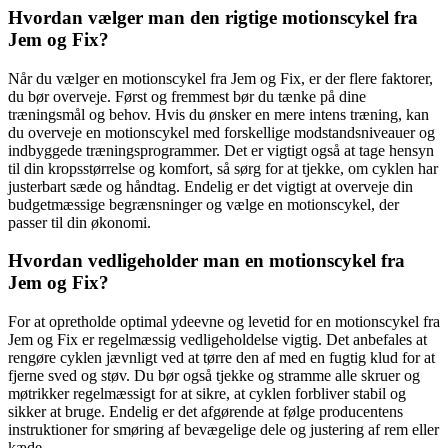
Hvordan vælger man den rigtige motionscykel fra
Jem og Fix?
Når du vælger en motionscykel fra Jem og Fix, er der flere faktorer,
du bør overveje. Først og fremmest bør du tænke på dine
træningsmål og behov. Hvis du ønsker en mere intens træning, kan
du overveje en motionscykel med forskellige modstandsniveauer og
indbyggede træningsprogrammer. Det er vigtigt også at tage hensyn
til din kropsstørrelse og komfort, så sørg for at tjekke, om cyklen har
justerbart sæde og håndtag. Endelig er det vigtigt at overveje din
budgetmæssige begrænsninger og vælge en motionscykel, der
passer til din økonomi.
Hvordan vedligeholder man en motionscykel fra
Jem og Fix?
For at opretholde optimal ydeevne og levetid for en motionscykel fra
Jem og Fix er regelmæssig vedligeholdelse vigtig. Det anbefales at
rengøre cyklen jævnligt ved at tørre den af med en fugtig klud for at
fjerne sved og støv. Du bør også tjekke og stramme alle skruer og
møtrikker regelmæssigt for at sikre, at cyklen forbliver stabil og
sikker at bruge. Endelig er det afgørende at følge producentens
instruktioner for smøring af bevægelige dele og justering af rem eller
kæde.