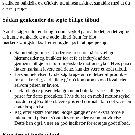
stadig en pålidelig og effektiv træningsmaskine, samtidig med at du
sparer penge.
Sådan genkender du ægte billige tilbud
Når du søger efter en billig motionscykel på markedet, er det vigtigt
at kunne genkende ægte gode tilbud frem for blot
markedsføringstricks. Her er nogle tips til at hjælpe dig:
Sammenlign priser: Undersøg priserne på forskellige
hjemmesider og butikker for at få et indtryk af den
gennemsnitlige pris for din ønskede motionscykel. Hvis prisen
ligger markant lavere end dette, kan det være et godt tilbud.
Læs anmeldelser: Undersøg brugeranmeldelser af produktet
for at sikre dig, at du ikke går på kompromis med kvaliteten,
selvom prisen er lavere.
Tjek tidligere priser: Mange onlinebutikker viser tidligere
priser for deres produkter. Hvis du ser en mobil motionscykel
hos Jem og Fix til en lavere pris end normalt, kan det være en
ægte besparelse.
Kig efter ekstra fordele: Nogle gange er der ekstra fordele
inkluderet i prisen, såsom levering eller garantiudvidelse.
Dette kan også være en god indikator for et ægte godt tilbud.
Kunsten at finde tilbud