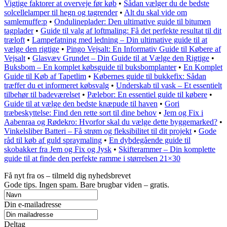
Vigtige faktorer at overveje før køb
•
Sådan vælger du de bedste
solcellelamper til hegn og tagrender
•
Alt du skal vide om
samlemuffe:p
•
Ondulineplader: Den ultimative guide til bitumen
tagplader
•
Guide til valg af loftmaling: Få det perfekte resultat til dit
træloft
•
Lampefatning med ledning – Din ultimative guide til at
vælge den rigtige
•
Pingo Vejsalt: En Informativ Guide til Købere af
Vejsalt
•
Glasvæv Grundet – Din Guide til at Vælge den Rigtige
•
Buksbom – En komplet købsguide til buksbomplanter
•
En Komplet
Guide til Køb af Tapetlim
•
Købernes guide til bukkefix: Sådan
træffer du et informeret købsvalg
•
Underskab til vask – Et essentielt
tilbehør til badeværelset
•
Pælebor: En essentiel guide til købere
•
Guide til at vælge den bedste knæpude til haven
•
Gori
træbeskyttelse: Find den rette sort til dine behov
•
Jem og Fix i
Aabenraa og Rødekro: Hvorfor skal du vælge dette byggemarked?
•
Vinkelsliber Batteri – Få strøm og fleksibilitet til dit projekt
•
Gode
råd til køb af guld spraymaling
•
En dybdegående guide til
skobakker fra Jem og Fix og Jysk
•
Skifterammer – Din komplette
guide til at finde den perfekte ramme i størrelsen 21×30
Få nyt fra os – tilmeld dig nyhedsbrevet
Gode tips. Ingen spam. Bare brugbar viden – gratis.
Din e-mailadresse
Deltag