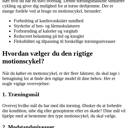
især hvis du har en travl hverdag. Denne træningsmaskine simulerer
cykling og giver dig mulighed for at træne derhjemme. Der er
mange fordele ved at bruge en motionscykel, herunder:
Forbedring af kardiovaskulær sundhed
Styrkelse af ben- og lårmuskulaturen
Forbrænding af kalorier og vægttab
Reduceret belastning på led og knogler
Fleksibilitet og tilpasning til forskellige træningsniveauer
Hvordan vælger du den rigtige
motionscykel?
Når du køber en motionscykel, er der flere faktorer, du skal tage i
betragtning for at finde den rigtige model til dine behov. Her er
nogle vigtige overvejelser:
1. Træningsmål
Overvej hvilke mål du har med din træning. Ønsker du at forbedre
din kondition, tabe dig eller genoptræne efter en skade? Dine mål vil
hjælpe med at bestemme den type motionscykel, du skal vælge.
2. Modstandsniveauer