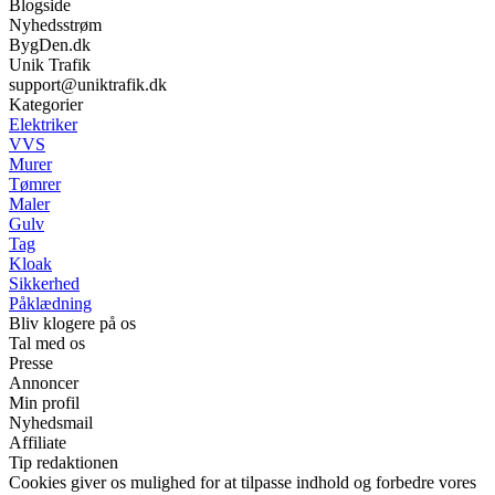
Blogside
Nyhedsstrøm
BygDen.dk
Unik Trafik
support@uniktrafik.dk
Kategorier
Elektriker
VVS
Murer
Tømrer
Maler
Gulv
Tag
Kloak
Sikkerhed
Påklædning
Bliv klogere på os
Tal med os
Presse
Annoncer
Min profil
Nyhedsmail
Affiliate
Tip redaktionen
Cookies giver os mulighed for at tilpasse indhold og forbedre vores