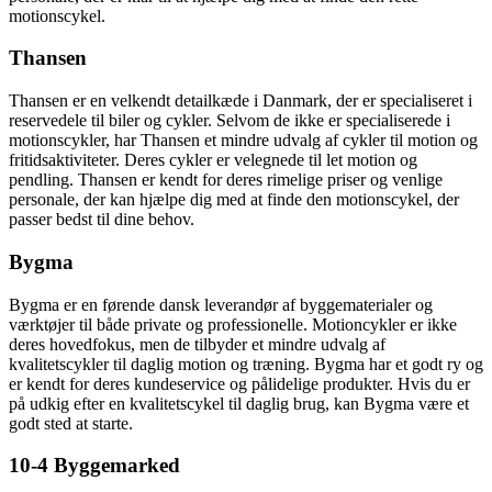
motionscykel.
Thansen
Thansen er en velkendt detailkæde i Danmark, der er specialiseret i
reservedele til biler og cykler. Selvom de ikke er specialiserede i
motionscykler, har Thansen et mindre udvalg af cykler til motion og
fritidsaktiviteter. Deres cykler er velegnede til let motion og
pendling. Thansen er kendt for deres rimelige priser og venlige
personale, der kan hjælpe dig med at finde den motionscykel, der
passer bedst til dine behov.
Bygma
Bygma er en førende dansk leverandør af byggematerialer og
værktøjer til både private og professionelle. Motioncykler er ikke
deres hovedfokus, men de tilbyder et mindre udvalg af
kvalitetscykler til daglig motion og træning. Bygma har et godt ry og
er kendt for deres kundeservice og pålidelige produkter. Hvis du er
på udkig efter en kvalitetscykel til daglig brug, kan Bygma være et
godt sted at starte.
10-4 Byggemarked