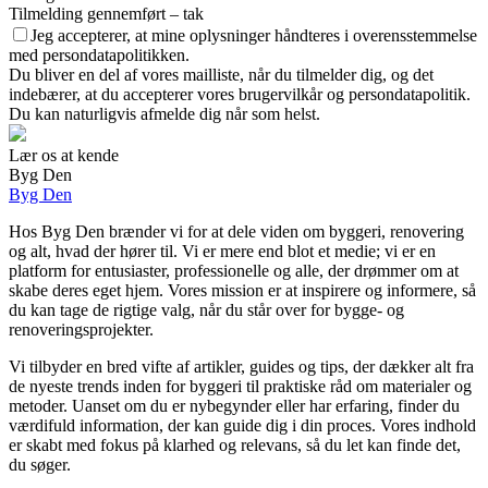
Tilmelding gennemført – tak
Jeg accepterer, at mine oplysninger håndteres i overensstemmelse
med persondatapolitikken.
Du bliver en del af vores mailliste, når du tilmelder dig, og det
indebærer, at du accepterer vores brugervilkår og persondatapolitik.
Du kan naturligvis afmelde dig når som helst.
Lær os at kende
Byg Den
Byg Den
Hos Byg Den brænder vi for at dele viden om byggeri, renovering
og alt, hvad der hører til. Vi er mere end blot et medie; vi er en
platform for entusiaster, professionelle og alle, der drømmer om at
skabe deres eget hjem. Vores mission er at inspirere og informere, så
du kan tage de rigtige valg, når du står over for bygge- og
renoveringsprojekter.
Vi tilbyder en bred vifte af artikler, guides og tips, der dækker alt fra
de nyeste trends inden for byggeri til praktiske råd om materialer og
metoder. Uanset om du er nybegynder eller har erfaring, finder du
værdifuld information, der kan guide dig i din proces. Vores indhold
er skabt med fokus på klarhed og relevans, så du let kan finde det,
du søger.