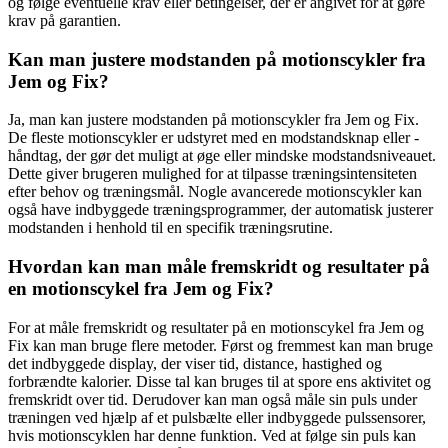
og følge eventuelle krav eller betingelser, der er angivet for at gøre
krav på garantien.
Kan man justere modstanden på motionscykler fra
Jem og Fix?
Ja, man kan justere modstanden på motionscykler fra Jem og Fix.
De fleste motionscykler er udstyret med en modstandsknap eller -
håndtag, der gør det muligt at øge eller mindske modstandsniveauet.
Dette giver brugeren mulighed for at tilpasse træningsintensiteten
efter behov og træningsmål. Nogle avancerede motionscykler kan
også have indbyggede træningsprogrammer, der automatisk justerer
modstanden i henhold til en specifik træningsrutine.
Hvordan kan man måle fremskridt og resultater på
en motionscykel fra Jem og Fix?
For at måle fremskridt og resultater på en motionscykel fra Jem og
Fix kan man bruge flere metoder. Først og fremmest kan man bruge
det indbyggede display, der viser tid, distance, hastighed og
forbrændte kalorier. Disse tal kan bruges til at spore ens aktivitet og
fremskridt over tid. Derudover kan man også måle sin puls under
træningen ved hjælp af et pulsbælte eller indbyggede pulssensorer,
hvis motionscyklen har denne funktion. Ved at følge sin puls kan