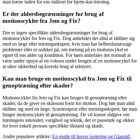
man træne inden for ens målzon for hjerte-kar-træning.
Er der aldersbegrænsninger for brug af
motionscykler fra Jem og Fix?
Der er ingen specifikke aldersbegrænsninger for brug af
motionscykler fra Jem og Fix. Dog anbefales det altid at rådføre sig
med en læge eller træningsekspert, hvis man har helbredsmæssige
problemer eller er usikker på, om træning på en motionscykel er
egnet til ens alder og kondition. For børn anbefales det normalt at
være under opsyn af en voksen under brugen af en motionscykel for
at sikre sikkerhed og korrekt brug af udstyret.
Kan man bruge en motionscykel fra Jem og Fix til
genoptræning efter skader?
Motionscykler fra Jem og Fix kan bruges til genoptræning efter
skader, da de giver en skånsom form for motion. Dog bør man altid
rådføre sig med en læge, fysioterapeut eller træningsekspert, før man
bruger motionscykler til genoptræning. De vil kunne rådgive om
træningens intensitet, varighed og teknik, der er passende og sikker
for hver enkelt persons specifikke tilstand og skade.
Andre populære artikler:
En guide til Isover isolering og Glasuld: