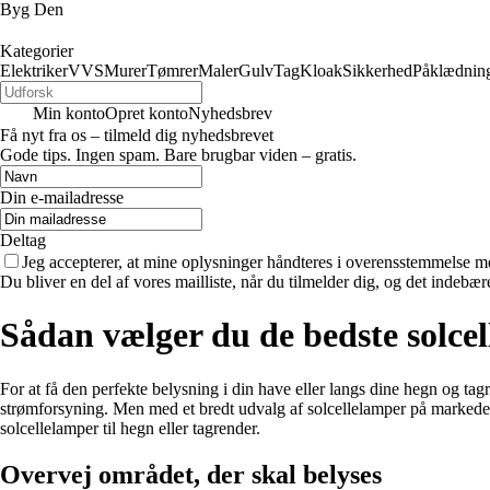
Byg Den
Kategorier
Elektriker
VVS
Murer
Tømrer
Maler
Gulv
Tag
Kloak
Sikkerhed
Påklædnin
Min konto
Opret konto
Nyhedsbrev
Få nyt fra os – tilmeld dig nyhedsbrevet
Gode tips. Ingen spam. Bare brugbar viden – gratis.
Din e-mailadresse
Deltag
Jeg accepterer, at mine oplysninger håndteres i overensstemmelse m
Du bliver en del af vores mailliste, når du tilmelder dig, og det indebæ
Sådan vælger du de bedste solcel
For at få den perfekte belysning i din have eller langs dine hegn og ta
strømforsyning. Men med et bredt udvalg af solcellelamper på markedet k
solcellelamper til hegn eller tagrender.
Overvej området, der skal belyses