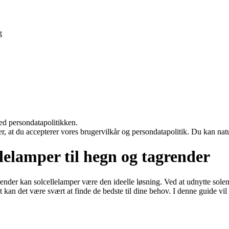
g
ed persondatapolitikken.
rer, at du accepterer vores brugervilkår og persondatapolitik. Du kan nat
lelamper til hegn og tagrender
grender kan solcellelamper være den ideelle løsning. Ved at udnytte sole
an det være svært at finde de bedste til dine behov. I denne guide vil 