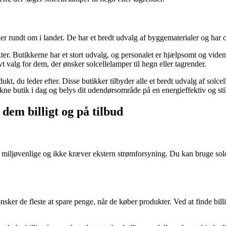
dt om i landet. De har et bredt udvalg af byggematerialer og har også
er. Butikkerne har et stort udvalg, og personalet er hjælpsomt og vid
vt valg for dem, der ønsker solcellelamper til hegn eller tagrender.
t, du leder efter. Disse butikker tilbyder alle et bredt udvalg af solcell
trukne butik i dag og belys dit udendørsområde på en energieffektiv og st
dem billigt og på tilbud
de er miljøvenlige og ikke kræver ekstern strømforsyning. Du kan bruge so
te ønsker de fleste at spare penge, når de køber produkter. Ved at finde b