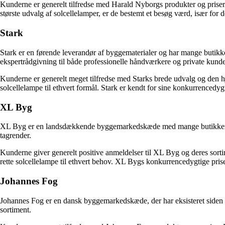
Kunderne er generelt tilfredse med Harald Nyborgs produkter og priser
største udvalg af solcellelamper, er de bestemt et besøg værd, især for d
Stark
Stark er en førende leverandør af byggematerialer og har mange butikker
ekspertrådgivning til både professionelle håndværkere og private kunde
Kunderne er generelt meget tilfredse med Starks brede udvalg og den hj
solcellelampe til ethvert formål. Stark er kendt for sine konkurrencedygti
XL Byg
XL Byg er en landsdækkende byggemarkedskæde med mange butikker rund
tagrender.
Kunderne giver generelt positive anmeldelser til XL Byg og deres sortime
rette solcellelampe til ethvert behov. XL Bygs konkurrencedygtige priser
Johannes Fog
Johannes Fog er en dansk byggemarkedskæde, der har eksisteret siden 19
sortiment.