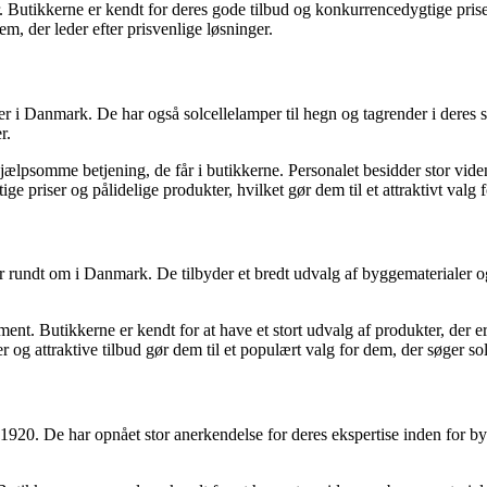
. Butikkerne er kendt for deres gode tilbud og konkurrencedygtige pris
em, der leder efter prisvenlige løsninger.
 i Danmark. De har også solcellelamper til hegn og tagrender i deres sor
r.
ælpsomme betjening, de får i butikkerne. Personalet besidder stor viden
ge priser og pålidelige produkter, hvilket gør dem til et attraktivt valg f
t om i Danmark. De tilbyder et bredt udvalg af byggematerialer og p
nt. Butikkerne er kendt for at have et stort udvalg af produkter, der er
 og attraktive tilbud gør dem til et populært valg for dem, der søger sol
20. De har opnået stor anerkendelse for deres ekspertise inden for byg