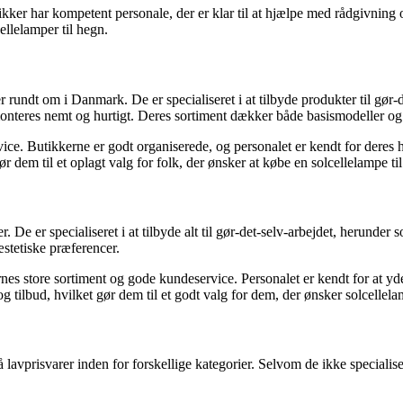
kker har kompetent personale, der er klar til at hjælpe med rådgivning 
ellelamper til hegn.
dt om i Danmark. De er specialiseret i at tilbyde produkter til gør-det
 monteres nemt og hurtigt. Deres sortiment dækker både basismodeller o
ice. Butikkerne er godt organiserede, og personalet er kendt for dere
dem til et oplagt valg for folk, der ønsker at købe en solcellelampe til
er specialiseret i at tilbyde alt til gør-det-selv-arbejdet, herunder sol
æstetiske præferencer.
nes store sortiment og gode kundeservice. Personalet er kendt for at yde
 og tilbud, hvilket gør dem til et godt valg for dem, der ønsker solcellela
risvarer inden for forskellige kategorier. Selvom de ikke specialiserer