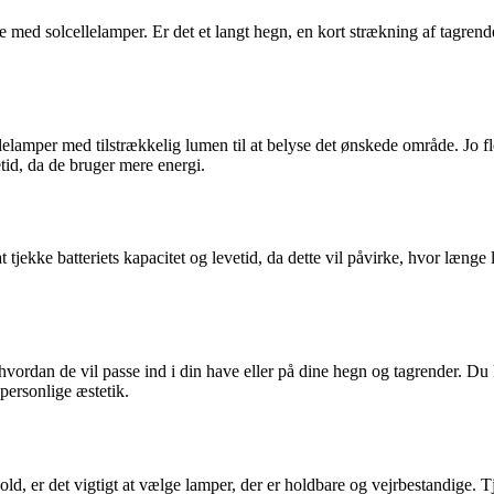
e med solcellelamper. Er det et langt hegn, en kort strækning af tagrend
llelamper med tilstrækkelig lumen til at belyse det ønskede område. Jo
tid, da de bruger mere energi.
 at tjekke batteriets kapacitet og levetid, da dette vil påvirke, hvor læn
, hvordan de vil passe ind i din have eller på dine hegn og tagrender. 
 personlige æstetik.
d, er det vigtigt at vælge lamper, der er holdbare og vejrbestandige. Tje