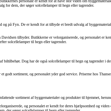
utikkernes personale er kendt for at have stor viden om byggematerial
alg for dem, der søger solcellelamper til hegn eller tagrender.
 på Fyn. De er kendt for at tilbyde et bredt udvalg af byggemateriale
 Davidsen tilbyder. Butikkerne er velorganiserede, og personalet er ke
fter solcellelamper til hegn eller tagrender.
f biltilbehør. Dog har de også solcellelamper til hegn og tagrender i d
et godt sortiment, og personalet yder god service. Priserne hos Thansen
ttende sortiment af byggematerialer og produkter til hjemmet, herunde
elorganiserede, og personalet er kendt for deres hjælpsomhed og vide
em, der søger solcellelamper til hegn eller tagrender.