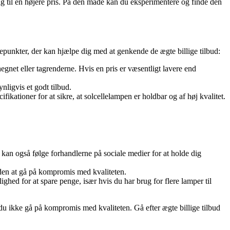
dig til en højere pris. På den måde kan du eksperimentere og finde den
lepunkter, der kan hjælpe dig med at genkende de ægte billige tilbud:
egnet eller tagrenderne. Hvis en pris er væsentligt lavere end
nligvis et godt tilbud.
ikationer for at sikre, at solcellelampen er holdbar og af høj kvalitet.
 kan også følge forhandlerne på sociale medier for at holde dig
uden at gå på kompromis med kvaliteten.
hed for at spare penge, især hvis du har brug for flere lamper til
ør du ikke gå på kompromis med kvaliteten. Gå efter ægte billige tilbud