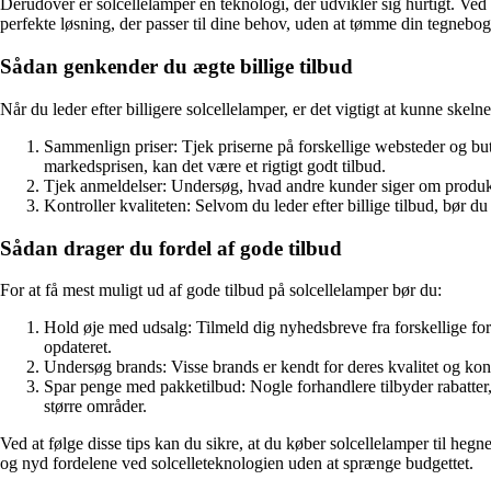
Derudover er solcellelamper en teknologi, der udvikler sig hurtigt. Ved
perfekte løsning, der passer til dine behov, uden at tømme din tegnebog
Sådan genkender du ægte billige tilbud
Når du leder efter billigere solcellelamper, er det vigtigt at kunne sk
Sammenlign priser: Tjek priserne på forskellige websteder og buti
markedsprisen, kan det være et rigtigt godt tilbud.
Tjek anmeldelser: Undersøg, hvad andre kunder siger om produktet.
Kontroller kvaliteten: Selvom du leder efter billige tilbud, bør d
Sådan drager du fordel af gode tilbud
For at få mest muligt ud af gode tilbud på solcellelamper bør du:
Hold øje med udsalg: Tilmeld dig nyhedsbreve fra forskellige forh
opdateret.
Undersøg brands: Visse brands er kendt for deres kvalitet og ko
Spar penge med pakketilbud: Nogle forhandlere tilbyder rabatter, 
større områder.
Ved at følge disse tips kan du sikre, at du køber solcellelamper til hegn
og nyd fordelene ved solcelleteknologien uden at sprænge budgettet.