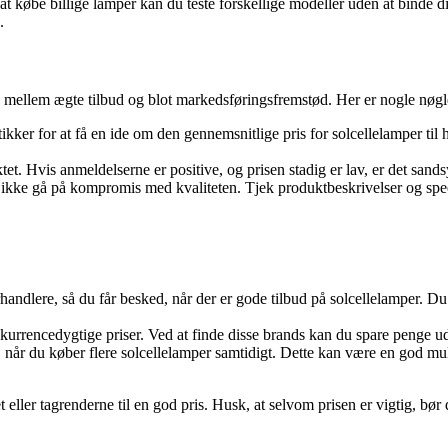
 at købe billige lamper kan du teste forskellige modeller uden at binde 
.
elne mellem ægte tilbud og blot markedsføringsfremstød. Her er nogle nøg
kker for at få en ide om den gennemsnitlige pris for solcellelamper til h
 Hvis anmeldelserne er positive, og prisen stadig er lav, er det sandsy
u ikke gå på kompromis med kvaliteten. Tjek produktbeskrivelser og specif
andlere, så du får besked, når der er gode tilbud på solcellelamper. Du
nkurrencedygtige priser. Ved at finde disse brands kan du spare penge 
når du køber flere solcellelamper samtidigt. Dette kan være en god mulig
et eller tagrenderne til en god pris. Husk, at selvom prisen er vigtig, b