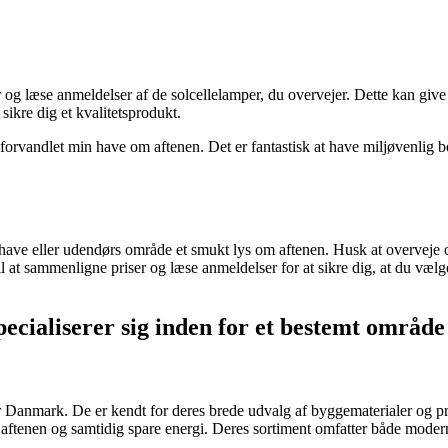
r og læse anmeldelser af de solcellelamper, du overvejer. Dette kan give 
ikre dig et kvalitetsprodukt.
g forvandlet min have om aftenen. Det er fantastisk at have miljøvenlig
 have eller udendørs område et smukt lys om aftenen. Husk at overveje om
il at sammenligne priser og læse anmeldelser for at sikre dig, at du væl
ecialiserer sig inden for et bestemt område
 Danmark. De er kendt for deres brede udvalg af byggematerialer og pro
aftenen og samtidig spare energi. Deres sortiment omfatter både moder