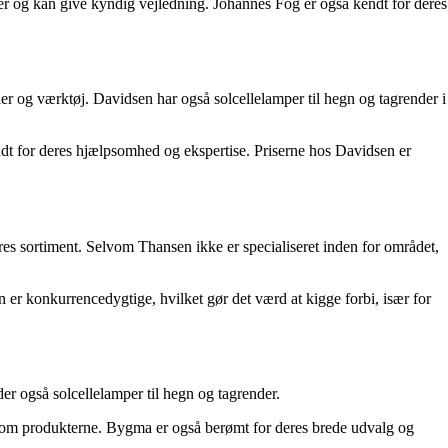
er og kan give kyndig vejledning. Johannes Fog er også kendt for deres
r og værktøj. Davidsen har også solcellelamper til hegn og tagrender i
ndt for deres hjælpsomhed og ekspertise. Priserne hos Davidsen er
eres sortiment. Selvom Thansen ikke er specialiseret inden for området,
 er konkurrencedygtige, hvilket gør det værd at kigge forbi, især for
r også solcellelamper til hegn og tagrender.
n om produkterne. Bygma er også berømt for deres brede udvalg og