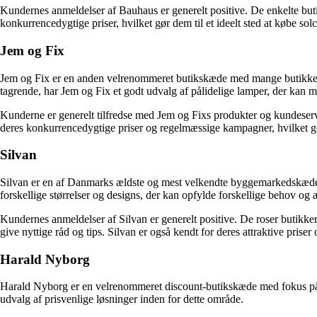
Kundernes anmeldelser af Bauhaus er generelt positive. De enkelte buti
konkurrencedygtige priser, hvilket gør dem til et ideelt sted at købe solc
Jem og Fix
Jem og Fix er en anden velrenommeret butikskæde med mange butikker run
tagrende, har Jem og Fix et godt udvalg af pålidelige lamper, der kan
Kunderne er generelt tilfredse med Jem og Fixs produkter og kundeserv
deres konkurrencedygtige priser og regelmæssige kampagner, hvilket gør 
Silvan
Silvan er en af Danmarks ældste og mest velkendte byggemarkedskæder. De 
forskellige størrelser og designs, der kan opfylde forskellige behov og 
Kundernes anmeldelser af Silvan er generelt positive. De roser butikker
give nyttige råd og tips. Silvan er også kendt for deres attraktive priser
Harald Nyborg
Harald Nyborg er en velrenommeret discount-butikskæde med fokus på lavp
udvalg af prisvenlige løsninger inden for dette område.