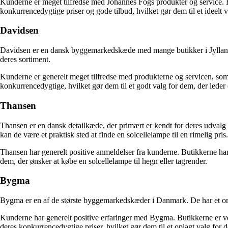
Kunderne er meget tilfredse med Johannes Fogs produkter og service. B
konkurrencedygtige priser og gode tilbud, hvilket gør dem til et ideelt v
Davidsen
Davidsen er en dansk byggemarkedskæde med mange butikker i Jylland og
deres sortiment.
Kunderne er generelt meget tilfredse med produkterne og servicen, som
konkurrencedygtige, hvilket gør dem til et godt valg for dem, der leder e
Thansen
Thansen er en dansk detailkæde, der primært er kendt for deres udvalg a
kan de være et praktisk sted at finde en solcellelampe til en rimelig pris.
Thansen har generelt positive anmeldelser fra kunderne. Butikkerne har 
dem, der ønsker at købe en solcellelampe til hegn eller tagrender.
Bygma
Bygma er en af de største byggemarkedskæder i Danmark. De har et omfa
Kunderne har generelt positive erfaringer med Bygma. Butikkerne er v
deres konkurrencedygtige priser, hvilket gør dem til et oplagt valg for d