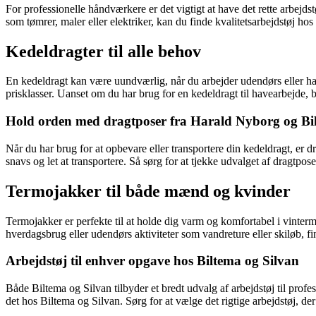
For professionelle håndværkere er det vigtigt at have det rette arbejdst
som tømrer, maler eller elektriker, kan du finde kvalitetsarbejdstøj hos
Kedeldragter til alle behov
En kedeldragt kan være uundværlig, når du arbejder udendørs eller har
prisklasser. Uanset om du har brug for en kedeldragt til havearbejde, 
Hold orden med dragtposer fra Harald Nyborg og Bi
Når du har brug for at opbevare eller transportere din kedeldragt, er d
snavs og let at transportere. Så sørg for at tjekke udvalget af dragtp
Termojakker til både mænd og kvinder
Termojakker er perfekte til at holde dig varm og komfortabel i vinte
hverdagsbrug eller udendørs aktiviteter som vandreture eller skiløb, 
Arbejdstøj til enhver opgave hos Biltema og Silvan
Både Biltema og Silvan tilbyder et bredt udvalg af arbejdstøj til prof
det hos Biltema og Silvan. Sørg for at vælge det rigtige arbejdstøj, der