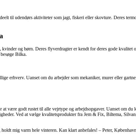
eelt til udendørs aktiviteter som jagt, fiskeri eller skovture. Deres ter
a
 kvinder og børn. Deres flyverdragter er kendt for deres gode kvalitet o
u besøge Bilka.
ellige erhverv. Uanset om du arbejder som mekaniker, murer eller gartner
r at være godt rustet til alle vejrtype og arbejdsopgaver. Uanset om du l
ligheder. Ved at vælge kvalitetsprodukter fra Jem & Fix, Biltema, Silvan
 holdt mig varm hele vinteren. Kan klart anbefales! – Peter, Københav