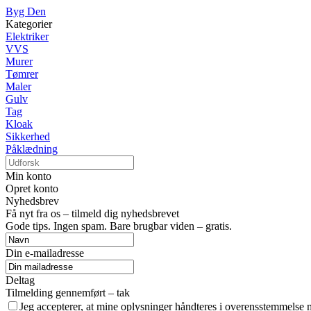
Byg Den
Kategorier
Elektriker
VVS
Murer
Tømrer
Maler
Gulv
Tag
Kloak
Sikkerhed
Påklædning
Min konto
Opret konto
Nyhedsbrev
Få nyt fra os – tilmeld dig nyhedsbrevet
Gode tips. Ingen spam. Bare brugbar viden – gratis.
Din e-mailadresse
Deltag
Tilmelding gennemført – tak
Jeg accepterer, at mine oplysninger håndteres i overensstemmelse 