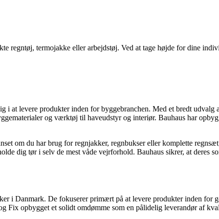
te regntøj, termojakke eller arbejdstøj. Ved at tage højde for dine indiv
sig i at levere produkter inden for byggebranchen. Med et bredt udvalg 
yggematerialer og værktøj til haveudstyr og interiør. Bauhaus har opbygg
anset om du har brug for regnjakker, regnbukser eller komplette regnsæ
t holde dig tør i selv de mest våde vejrforhold. Bauhaus sikrer, at deres s
 i Danmark. De fokuserer primært på at levere produkter inden for gør-
 og Fix opbygget et solidt omdømme som en pålidelig leverandør af kval