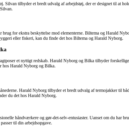
øj. Silvan tilbyder et bredt udvalg af arbejdstøj, der er designet til at 
 Silvan.
 brug for ekstra beskyttelse mod elementerne. Biltema og Harald Nyborg 
byggeri eller fiskeri, kan du finde det hos Biltema og Harald Nyborg.
lka
ragtposer et nyttigt redskab. Harald Nyborg og Bilka tilbyder forskellig
oser hos Harald Nyborg og Bilka.
rmånederne. Harald Nyborg tilbyder et bredt udvalg af termojakker til b
finder du det hos Harald Nyborg.
essionelle håndværkere og gør-det-selv-entusiaster. Uanset om du har bru
 passer til din arbejdsopgave.