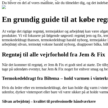
Du bliver en del af vores mailliste, når du tilmelder dig, og det indeb
En grundig guide til at købe re
At vælge det rigtige regntøj, termojakker og arbejdstøj kan være afgøre
produkter. Vi vil fokusere på følgende søgeord: regntøj jem og fix, t
termokedeldragt thansen, termokedeldragt harald nyborg, termojakke he
arbejdstøj silvan, termotøj voksne harald nyborg, dragtposer bilka, bil
Regntøj til alle vejrforhold fra Jem & Fix
Når det kommer til regntøj, er Jem & Fix et godt sted at starte. De tilby
tage på udendørs eventyr, har Jem & Fix noget for enhver smag og be
Termokedeldragt fra Biltema – hold varmen i vinterk
Hvis du leder efter en termokedeldragt, der kan holde dig varm i vint
udenfor, dyrker vintersport eller bare vil være sikker på at holde var
Silvan arbejdstøj – kvalitet til professionelle håndværkere