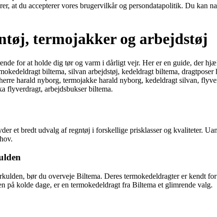
ærer, at du accepterer vores brugervilkår og persondatapolitik. Du kan na
gntøj, termojakker og arbejdstøj
nde for at holde dig tør og varm i dårligt vejr. Her er en guide, der hj
ermokedeldragt biltema, silvan arbejdstøj, kedeldragt biltema, dragtpose
rre harald nyborg, termojakke harald nyborg, kedeldragt silvan, flyverd
ka flyverdragt, arbejdsbukser biltema.
der et bredt udvalg af regntøj i forskellige prisklasser og kvaliteter. Uan
hov.
ulden
erkulden, bør du overveje Biltema. Deres termokedeldragter er kendt for
men på kolde dage, er en termokedeldragt fra Biltema et glimrende valg.