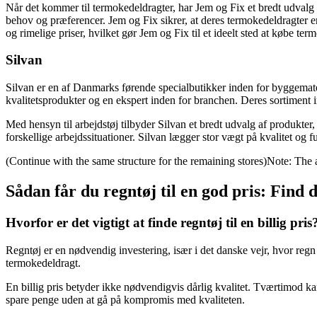
Når det kommer til termokedeldragter, har Jem og Fix et bredt udvalg a
behov og præferencer. Jem og Fix sikrer, at deres termokedeldragter er 
og rimelige priser, hvilket gør Jem og Fix til et ideelt sted at købe ter
Silvan
Silvan er en af ​​Danmarks førende specialbutikker inden for byggemate
kvalitetsprodukter og en ekspert inden for branchen. Deres sortiment i
Med hensyn til arbejdstøj tilbyder Silvan et bredt udvalg af produkter,
forskellige arbejdssituationer. Silvan lægger stor vægt på kvalitet og fu
(Continue with the same structure for the remaining stores)Note: The
Sådan får du regntøj til en god pris: Find 
Hvorfor er det vigtigt at finde regntøj til en billig pris
Regntøj er en nødvendig investering, især i det danske vejr, hvor regn
termokedeldragt.
En billig pris betyder ikke nødvendigvis dårlig kvalitet. Tværtimod ka
spare penge uden at gå på kompromis med kvaliteten.