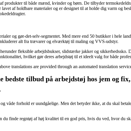
f produkter til både mænd, kvinder og børn. De tilbyder termokedeldragt
lavet af holdbare materialer og er designet til at holde dig varm og bes
mokedeldragter.
rialer og gør-det-selv-segmentet. Med mere end 50 butikker i hele lande
nkluderer alt fra trævarer og elværktøj til maling og VVS-udstyr.
 herunder fleksible arbejdsbukser, slidstærke jakker og sikkerhedssko. De
nktionalitet, hvilket gør deres arbejdstøj til et ideelt valg for både pro
 above translations are provided through an automated translation servi
de bedste tilbud på arbejdstøj hos jem og fi
?
 og våde forhold er uundgåelige. Men det betyder ikke, at du skal betale
n du finde regntøj af høj kvalitet til en god pris, hvis du ved, hvor du 