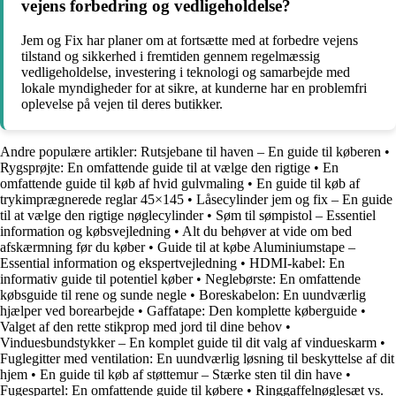
vejens forbedring og vedligeholdelse?
Jem og Fix har planer om at fortsætte med at forbedre vejens
tilstand og sikkerhed i fremtiden gennem regelmæssig
vedligeholdelse, investering i teknologi og samarbejde med
lokale myndigheder for at sikre, at kunderne har en problemfri
oplevelse på vejen til deres butikker.
Andre populære artikler:
Rutsjebane til haven – En guide til køberen
•
Rygsprøjte: En omfattende guide til at vælge den rigtige
•
En
omfattende guide til køb af hvid gulvmaling
•
En guide til køb af
trykimprægnerede reglar 45×145
•
Låsecylinder jem og fix – En guide
til at vælge den rigtige nøglecylinder
•
Søm til sømpistol – Essentiel
information og købsvejledning
•
Alt du behøver at vide om bed
afskærmning før du køber
•
Guide til at købe Aluminiumstape –
Essential information og ekspertvejledning
•
HDMI-kabel: En
informativ guide til potentiel køber
•
Neglebørste: En omfattende
købsguide til rene og sunde negle
•
Boreskabelon: En uundværlig
hjælper ved borearbejde
•
Gaffatape: Den komplette køberguide
•
Valget af den rette stikprop med jord til dine behov
•
Vinduesbundstykker – En komplet guide til dit valg af vindueskarm
•
Fuglegitter med ventilation: En uundværlig løsning til beskyttelse af dit
hjem
•
En guide til køb af støttemur – Stærke sten til din have
•
Fugespartel: En omfattende guide til købere
•
Ringgaffelnøglesæt vs.