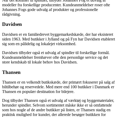
Når det kommer til spindler, tilbyder Johannes Fog et udvalg af
modeller fra forskellige producenter. Kundeanmeldelser roser ofte
Johannes Fogs gode udvalg af produkter og professionelle
rådgivning.
Davidsen
Davidsen er en familiedrevet byggemarkedskæde, der har eksisteret
siden 1963. Med butikker i Jylland og på Fyn har Davidsen etableret
sig som en pålidelig og lokalejet virksomhed.
Davidsen tilbyder også et udvalg af spindler til forskellige formål.
Kundeanmeldelser fremhæver ofte den personlige service og det
store kendskab til lokale behov hos Davidsen.
Thansen
Thansen er en velkendt butikskæde, der primært fokuserer på salg af
biltilbehør og reservedele. Med mere end 100 butikker i Danmark er
Thansen en populær destination for bilejere.
Dog tilbyder Thansen også et udvalg af værktøj og byggematerialer,
herunder spindler. Selvom sortimentet måske ikke er så omfattende
som hos nogle af de andre butikker på listen, er Thansen stadig en
praktisk mulighed for kunder, der allerede besøger butikken for