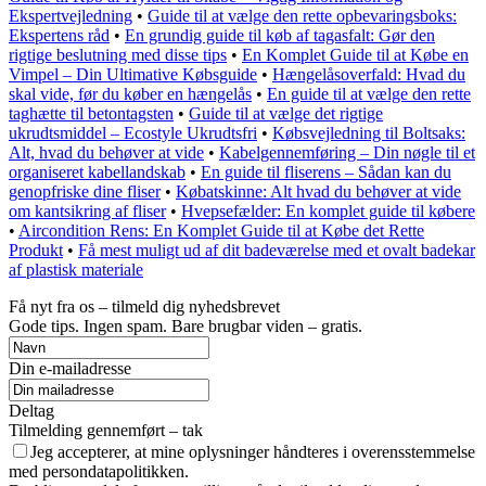
Ekspertvejledning
•
Guide til at vælge den rette opbevaringsboks:
Ekspertens råd
•
En grundig guide til køb af tagasfalt: Gør den
rigtige beslutning med disse tips
•
En Komplet Guide til at Købe en
Vimpel – Din Ultimative Købsguide
•
Hængelåsoverfald: Hvad du
skal vide, før du køber en hængelås
•
En guide til at vælge den rette
taghætte til betontagsten
•
Guide til at vælge det rigtige
ukrudtsmiddel – Ecostyle Ukrudtsfri
•
Købsvejledning til Boltsaks:
Alt, hvad du behøver at vide
•
Kabelgennemføring – Din nøgle til et
organiseret kabellandskab
•
En guide til fliserens – Sådan kan du
genopfriske dine fliser
•
Købatskinne: Alt hvad du behøver at vide
om kantsikring af fliser
•
Hvepsefælder: En komplet guide til købere
•
Aircondition Rens: En Komplet Guide til at Købe det Rette
Produkt
•
Få mest muligt ud af dit badeværelse med et ovalt badekar
af plastisk materiale
Få nyt fra os – tilmeld dig nyhedsbrevet
Gode tips. Ingen spam. Bare brugbar viden – gratis.
Din e-mailadresse
Deltag
Tilmelding gennemført – tak
Jeg accepterer, at mine oplysninger håndteres i overensstemmelse
med persondatapolitikken.