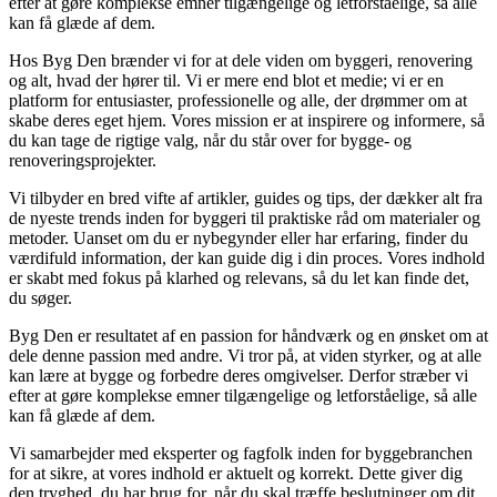
efter at gøre komplekse emner tilgængelige og letforståelige, så alle
kan få glæde af dem.
Hos Byg Den brænder vi for at dele viden om byggeri, renovering
og alt, hvad der hører til. Vi er mere end blot et medie; vi er en
platform for entusiaster, professionelle og alle, der drømmer om at
skabe deres eget hjem. Vores mission er at inspirere og informere, så
du kan tage de rigtige valg, når du står over for bygge- og
renoveringsprojekter.
Vi tilbyder en bred vifte af artikler, guides og tips, der dækker alt fra
de nyeste trends inden for byggeri til praktiske råd om materialer og
metoder. Uanset om du er nybegynder eller har erfaring, finder du
værdifuld information, der kan guide dig i din proces. Vores indhold
er skabt med fokus på klarhed og relevans, så du let kan finde det,
du søger.
Byg Den er resultatet af en passion for håndværk og en ønsket om at
dele denne passion med andre. Vi tror på, at viden styrker, og at alle
kan lære at bygge og forbedre deres omgivelser. Derfor stræber vi
efter at gøre komplekse emner tilgængelige og letforståelige, så alle
kan få glæde af dem.
Vi samarbejder med eksperter og fagfolk inden for byggebranchen
for at sikre, at vores indhold er aktuelt og korrekt. Dette giver dig
den tryghed, du har brug for, når du skal træffe beslutninger om dit