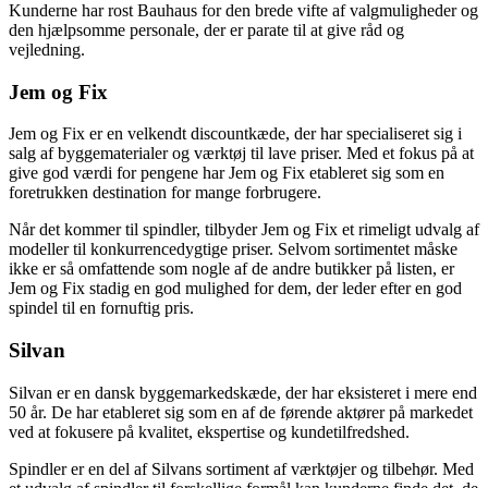
Kunderne har rost Bauhaus for den brede vifte af valgmuligheder og
den hjælpsomme personale, der er parate til at give råd og
vejledning.
Jem og Fix
Jem og Fix er en velkendt discountkæde, der har specialiseret sig i
salg af byggematerialer og værktøj til lave priser. Med et fokus på at
give god værdi for pengene har Jem og Fix etableret sig som en
foretrukken destination for mange forbrugere.
Når det kommer til spindler, tilbyder Jem og Fix et rimeligt udvalg af
modeller til konkurrencedygtige priser. Selvom sortimentet måske
ikke er så omfattende som nogle af de andre butikker på listen, er
Jem og Fix stadig en god mulighed for dem, der leder efter en god
spindel til en fornuftig pris.
Silvan
Silvan er en dansk byggemarkedskæde, der har eksisteret i mere end
50 år. De har etableret sig som en af de førende aktører på markedet
ved at fokusere på kvalitet, ekspertise og kundetilfredshed.
Spindler er en del af Silvans sortiment af værktøjer og tilbehør. Med