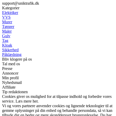
support@uniktrafik.dk
Kategorier
Elektriker
VVS
Murer
Tømrer
Maler
Gulv
Tag
Kloak
Sikkerhed
Påklædning
Bliv klogere på os
Tal med os
Presse
Annoncer
Min profil
Nyhedsmail
Affiliate
Tip redaktionen
Cookies giver os mulighed for at tilpasse indhold og forbedre vores
service. Læs mere her.
Vi og vores partnere anvender cookies og lignende teknologier til at
gemme oplysninger på din enhed og behandle persondata, så vi kan
tilbyde dig en bedre og mere skræddersyet brugeroplevelse. Du har