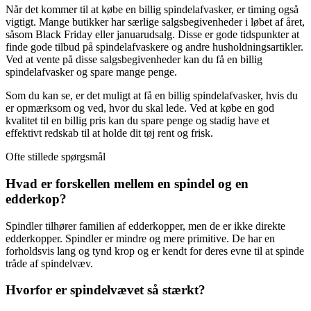
Når det kommer til at købe en billig spindelafvasker, er timing også
vigtigt. Mange butikker har særlige salgsbegivenheder i løbet af året,
såsom Black Friday eller januarudsalg. Disse er gode tidspunkter at
finde gode tilbud på spindelafvaskere og andre husholdningsartikler.
Ved at vente på disse salgsbegivenheder kan du få en billig
spindelafvasker og spare mange penge.
Som du kan se, er det muligt at få en billig spindelafvasker, hvis du
er opmærksom og ved, hvor du skal lede. Ved at købe en god
kvalitet til en billig pris kan du spare penge og stadig have et
effektivt redskab til at holde dit tøj rent og frisk.
Ofte stillede spørgsmål
Hvad er forskellen mellem en spindel og en
edderkop?
Spindler tilhører familien af edderkopper, men de er ikke direkte
edderkopper. Spindler er mindre og mere primitive. De har en
forholdsvis lang og tynd krop og er kendt for deres evne til at spinde
tråde af spindelvæv.
Hvorfor er spindelvævet så stærkt?