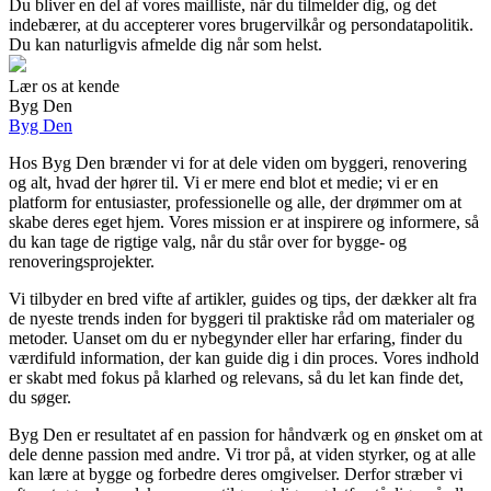
Du bliver en del af vores mailliste, når du tilmelder dig, og det
indebærer, at du accepterer vores brugervilkår og persondatapolitik.
Du kan naturligvis afmelde dig når som helst.
Lær os at kende
Byg Den
Byg Den
Hos Byg Den brænder vi for at dele viden om byggeri, renovering
og alt, hvad der hører til. Vi er mere end blot et medie; vi er en
platform for entusiaster, professionelle og alle, der drømmer om at
skabe deres eget hjem. Vores mission er at inspirere og informere, så
du kan tage de rigtige valg, når du står over for bygge- og
renoveringsprojekter.
Vi tilbyder en bred vifte af artikler, guides og tips, der dækker alt fra
de nyeste trends inden for byggeri til praktiske råd om materialer og
metoder. Uanset om du er nybegynder eller har erfaring, finder du
værdifuld information, der kan guide dig i din proces. Vores indhold
er skabt med fokus på klarhed og relevans, så du let kan finde det,
du søger.
Byg Den er resultatet af en passion for håndværk og en ønsket om at
dele denne passion med andre. Vi tror på, at viden styrker, og at alle
kan lære at bygge og forbedre deres omgivelser. Derfor stræber vi