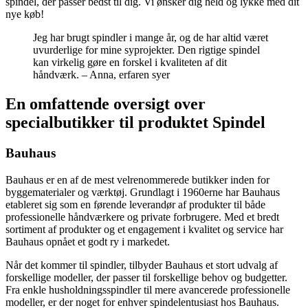
spindel, der passer bedst til dig. Vi ønsker dig held og lykke med dit
nye køb!
Jeg har brugt spindler i mange år, og de har altid været
uvurderlige for mine syprojekter. Den rigtige spindel
kan virkelig gøre en forskel i kvaliteten af dit
håndværk. – Anna, erfaren syer
En omfattende oversigt over
specialbutikker til produktet Spindel
Bauhaus
Bauhaus er en af de mest velrenommerede butikker inden for
byggematerialer og værktøj. Grundlagt i 1960erne har Bauhaus
etableret sig som en førende leverandør af produkter til både
professionelle håndværkere og private forbrugere. Med et bredt
sortiment af produkter og et engagement i kvalitet og service har
Bauhaus opnået et godt ry i markedet.
Når det kommer til spindler, tilbyder Bauhaus et stort udvalg af
forskellige modeller, der passer til forskellige behov og budgetter.
Fra enkle husholdningsspindler til mere avancerede professionelle
modeller, er der noget for enhver spindelentusiast hos Bauhaus.