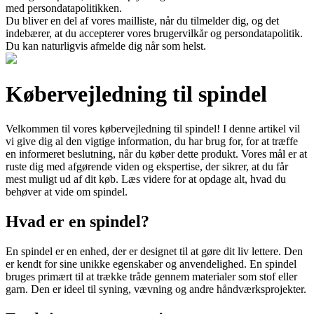
med persondatapolitikken.
Du bliver en del af vores mailliste, når du tilmelder dig, og det
indebærer, at du accepterer vores brugervilkår og persondatapolitik.
Du kan naturligvis afmelde dig når som helst.
Købervejledning til spindel
Velkommen til vores købervejledning til spindel! I denne artikel vil
vi give dig al den vigtige information, du har brug for, for at træffe
en informeret beslutning, når du køber dette produkt. Vores mål er at
ruste dig med afgørende viden og ekspertise, der sikrer, at du får
mest muligt ud af dit køb. Læs videre for at opdage alt, hvad du
behøver at vide om spindel.
Hvad er en spindel?
En spindel er en enhed, der er designet til at gøre dit liv lettere. Den
er kendt for sine unikke egenskaber og anvendelighed. En spindel
bruges primært til at trække tråde gennem materialer som stof eller
garn. Den er ideel til syning, vævning og andre håndværksprojekter.