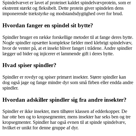
Spindelvævet er lavet af proteinet kaldet spindelvævprotein, som er
ekstremt stærkt og fleksibelt. Dette protein giver spindelen dens
imponerende trækstyrke og modstandsdygtighed over for brud.
Hvordan fanger en spindel sit bytte?
Spindler bruger en række forskellige metoder til at fange deres bytte.
Nogle spindler opsætter komplekse fælder med klebrigt spindelvæv,
hvor de venter på, at et insekt bliver fanget i trådene. Andre spindler
lægger ud bider og injicerer et lammende gift i deres bytte.
Hvad spiser spindler?
Spindler er rovdyr og spiser primært insekter. Større spindler kan
dog også jage og fange mindre dyr som små firben eller endda andre
spindler.
Hvordan adskiller spindler sig fra andre insekter?
Spindler er ikke insekter, men tilhører klassen af edderkopper. De
har otte ben og to kropsegmenter, mens insekter har seks ben og tre
kropsegmenter. Spindler har også evnen til at spinde spindelvæv,
hvilket er unikt for denne gruppe af dyr.