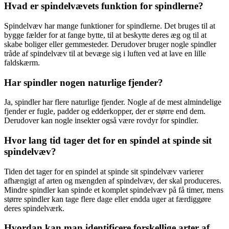
Hvad er spindelvævets funktion for spindlerne?
Spindelvæv har mange funktioner for spindlerne. Det bruges til at
bygge fælder for at fange bytte, til at beskytte deres æg og til at
skabe boliger eller gemmesteder. Derudover bruger nogle spindler
tråde af spindelvæv til at bevæge sig i luften ved at lave en lille
faldskærm.
Har spindler nogen naturlige fjender?
Ja, spindler har flere naturlige fjender. Nogle af de mest almindelige
fjender er fugle, padder og edderkopper, der er større end dem.
Derudover kan nogle insekter også være rovdyr for spindler.
Hvor lang tid tager det for en spindel at spinde sit
spindelvæv?
Tiden det tager for en spindel at spinde sit spindelvæv varierer
afhængigt af arten og mængden af spindelvæv, der skal produceres.
Mindre spindler kan spinde et komplet spindelvæv på få timer, mens
større spindler kan tage flere dage eller endda uger at færdiggøre
deres spindelværk.
Hvordan kan man identificere forskellige arter af