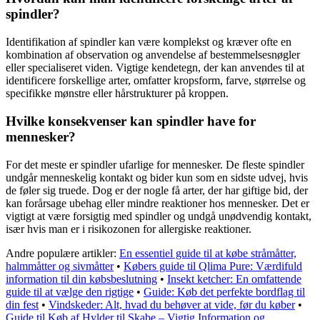
spindler?
Identifikation af spindler kan være komplekst og kræver ofte en
kombination af observation og anvendelse af bestemmelsesnøgler
eller specialiseret viden. Vigtige kendetegn, der kan anvendes til at
identificere forskellige arter, omfatter kropsform, farve, størrelse og
specifikke mønstre eller hårstrukturer på kroppen.
Hvilke konsekvenser kan spindler have for
mennesker?
For det meste er spindler ufarlige for mennesker. De fleste spindler
undgår menneskelig kontakt og bider kun som en sidste udvej, hvis
de føler sig truede. Dog er der nogle få arter, der har giftige bid, der
kan forårsage ubehag eller mindre reaktioner hos mennesker. Det er
vigtigt at være forsigtig med spindler og undgå unødvendig kontakt,
især hvis man er i risikozonen for allergiske reaktioner.
Andre populære artikler:
En essentiel guide til at købe stråmåtter,
halmmåtter og sivmåtter
•
Købers guide til Qlima Pure: Værdifuld
information til din købsbeslutning
•
Insekt ketcher: En omfattende
guide til at vælge den rigtige
•
Guide: Køb det perfekte bordflag til
din fest
•
Vindskeder: Alt, hvad du behøver at vide, før du køber
•
Guide til Køb af Hylder til Skabe – Vigtig Information og