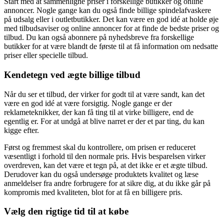
Start med at sammenligne priser i forskellige butikker og online
annoncer. Nogle gange kan du også finde billige spindelafvaskere
på udsalg eller i outletbutikker. Det kan være en god idé at holde øje
med tilbudsaviser og online annoncer for at finde de bedste priser og
tilbud. Du kan også abonnere på nyhedsbreve fra forskellige
butikker for at være blandt de første til at få information om nedsatte
priser eller specielle tilbud.
Kendetegn ved ægte billige tilbud
Når du ser et tilbud, der virker for godt til at være sandt, kan det
være en god idé at være forsigtig. Nogle gange er der
reklameteknikker, der kan få ting til at virke billigere, end de
egentlig er. For at undgå at blive narret er der et par ting, du kan
kigge efter.
Først og fremmest skal du kontrollere, om prisen er reduceret
væsentligt i forhold til den normale pris. Hvis besparelsen virker
overdreven, kan det være et tegn på, at det ikke er et ægte tilbud.
Derudover kan du også undersøge produktets kvalitet og læse
anmeldelser fra andre forbrugere for at sikre dig, at du ikke går på
kompromis med kvaliteten, blot for at få en billigere pris.
Vælg den rigtige tid til at købe