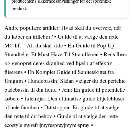
producentens sikkerhedsanvisninger for det specifikke
produkt.
Andre populære artikler:
Hvad skal du overveje, når
du køber en trillebør?
•
Guide til at vælge den rette
MC lift – Alt du skal vide
•
En Guide til Pop Up
Strandtelte: Et Must-Have Til Strandferien
•
Rens fliser
og genopret deres skønhed ved hjælp af effektiv
fliserens
•
En Komplet Guide til Sanitetskittet fra
Unigum
•
Hundebassin: Sådan vælger du det perfekte
badebassin til din hund
•
Jem: En guide til potentielle
købere
•
Juletrøjer: Den ultimative guide til julebluser
til hele familien
•
Dørstopper: En guide til at vælge
den rette til dit behov
•
Guide til at vælge den rette
ecostyle myrefri|myrespray|myre spray
•