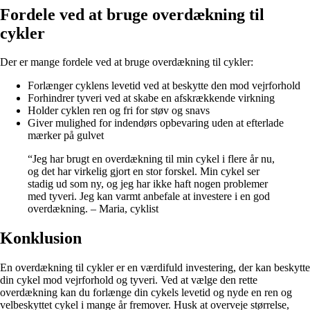
Fordele ved at bruge overdækning til
cykler
Der er mange fordele ved at bruge overdækning til cykler:
Forlænger cyklens levetid ved at beskytte den mod vejrforhold
Forhindrer tyveri ved at skabe en afskrækkende virkning
Holder cyklen ren og fri for støv og snavs
Giver mulighed for indendørs opbevaring uden at efterlade
mærker på gulvet
“Jeg har brugt en overdækning til min cykel i flere år nu,
og det har virkelig gjort en stor forskel. Min cykel ser
stadig ud som ny, og jeg har ikke haft nogen problemer
med tyveri. Jeg kan varmt anbefale at investere i en god
overdækning. – Maria, cyklist
Konklusion
En overdækning til cykler er en værdifuld investering, der kan beskytte
din cykel mod vejrforhold og tyveri. Ved at vælge den rette
overdækning kan du forlænge din cykels levetid og nyde en ren og
velbeskyttet cykel i mange år fremover. Husk at overveje størrelse,