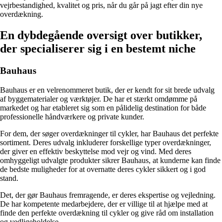
vejrbestandighed, kvalitet og pris, når du går på jagt efter din nye
overdækning.
En dybdegående oversigt over butikker,
der specialiserer sig i en bestemt niche
Bauhaus
Bauhaus er en velrenommeret butik, der er kendt for sit brede udvalg
af byggematerialer og værktøjer. De har et stærkt omdømme på
markedet og har etableret sig som en pålidelig destination for både
professionelle håndværkere og private kunder.
For dem, der søger overdækninger til cykler, har Bauhaus det perfekte
sortiment. Deres udvalg inkluderer forskellige typer overdækninger,
der giver en effektiv beskyttelse mod vejr og vind. Med deres
omhyggeligt udvalgte produkter sikrer Bauhaus, at kunderne kan finde
de bedste muligheder for at overnatte deres cykler sikkert og i god
stand.
Det, der gør Bauhaus fremragende, er deres ekspertise og vejledning.
De har kompetente medarbejdere, der er villige til at hjælpe med at
finde den perfekte overdækning til cykler og give råd om installation
og vedligeholdelse.