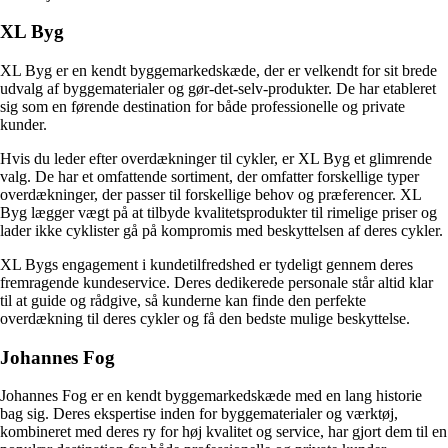
XL Byg
XL Byg er en kendt byggemarkedskæde, der er velkendt for sit brede
udvalg af byggematerialer og gør-det-selv-produkter. De har etableret
sig som en førende destination for både professionelle og private
kunder.
Hvis du leder efter overdækninger til cykler, er XL Byg et glimrende
valg. De har et omfattende sortiment, der omfatter forskellige typer
overdækninger, der passer til forskellige behov og præferencer. XL
Byg lægger vægt på at tilbyde kvalitetsprodukter til rimelige priser og
lader ikke cyklister gå på kompromis med beskyttelsen af deres cykler.
XL Bygs engagement i kundetilfredshed er tydeligt gennem deres
fremragende kundeservice. Deres dedikerede personale står altid klar
til at guide og rådgive, så kunderne kan finde den perfekte
overdækning til deres cykler og få den bedste mulige beskyttelse.
Johannes Fog
Johannes Fog er en kendt byggemarkedskæde med en lang historie
bag sig. Deres ekspertise inden for byggematerialer og værktøj,
kombineret med deres ry for høj kvalitet og service, har gjort dem til en