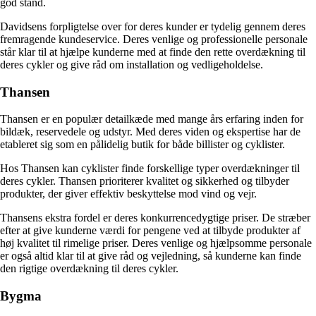
god stand.
Davidsens forpligtelse over for deres kunder er tydelig gennem deres
fremragende kundeservice. Deres venlige og professionelle personale
står klar til at hjælpe kunderne med at finde den rette overdækning til
deres cykler og give råd om installation og vedligeholdelse.
Thansen
Thansen er en populær detailkæde med mange års erfaring inden for
bildæk, reservedele og udstyr. Med deres viden og ekspertise har de
etableret sig som en pålidelig butik for både billister og cyklister.
Hos Thansen kan cyklister finde forskellige typer overdækninger til
deres cykler. Thansen prioriterer kvalitet og sikkerhed og tilbyder
produkter, der giver effektiv beskyttelse mod vind og vejr.
Thansens ekstra fordel er deres konkurrencedygtige priser. De stræber
efter at give kunderne værdi for pengene ved at tilbyde produkter af
høj kvalitet til rimelige priser. Deres venlige og hjælpsomme personale
er også altid klar til at give råd og vejledning, så kunderne kan finde
den rigtige overdækning til deres cykler.
Bygma