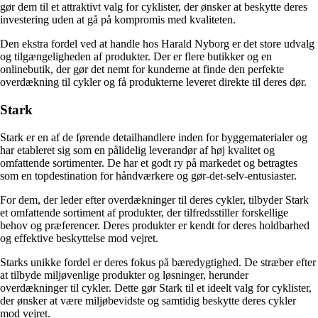
gør dem til et attraktivt valg for cyklister, der ønsker at beskytte deres
investering uden at gå på kompromis med kvaliteten.
Den ekstra fordel ved at handle hos Harald Nyborg er det store udvalg
og tilgængeligheden af produkter. Der er flere butikker og en
onlinebutik, der gør det nemt for kunderne at finde den perfekte
overdækning til cykler og få produkterne leveret direkte til deres dør.
Stark
Stark er en af de førende detailhandlere inden for byggematerialer og
har etableret sig som en pålidelig leverandør af høj kvalitet og
omfattende sortimenter. De har et godt ry på markedet og betragtes
som en topdestination for håndværkere og gør-det-selv-entusiaster.
For dem, der leder efter overdækninger til deres cykler, tilbyder Stark
et omfattende sortiment af produkter, der tilfredsstiller forskellige
behov og præferencer. Deres produkter er kendt for deres holdbarhed
og effektive beskyttelse mod vejret.
Starks unikke fordel er deres fokus på bæredygtighed. De stræber efter
at tilbyde miljøvenlige produkter og løsninger, herunder
overdækninger til cykler. Dette gør Stark til et ideelt valg for cyklister,
der ønsker at være miljøbevidste og samtidig beskytte deres cykler
mod vejret.