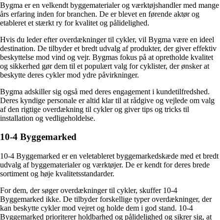
Bygma er en velkendt byggematerialer og værktøjshandler med mange
års erfaring inden for branchen. De er blevet en førende aktør og
etableret et stærkt ry for kvalitet og pålidelighed.
Hvis du leder efter overdækninger til cykler, vil Bygma være en ideel
destination. De tilbyder et bredt udvalg af produkter, der giver effektiv
beskyttelse mod vind og vejr. Bygmas fokus på at opretholde kvalitet
og sikkerhed gør dem til et populært valg for cyklister, der ønsker at
beskytte deres cykler mod ydre påvirkninger.
Bygma adskiller sig også med deres engagement i kundetilfredshed.
Deres kyndige personale er altid klar til at rådgive og vejlede om valg
af den rigtige overdækning til cykler og giver tips og tricks til
installation og vedligeholdelse.
10-4 Byggemarked
10-4 Byggemarked er en veletableret byggemarkedskæde med et bredt
udvalg af byggematerialer og værktøjer. De er kendt for deres brede
sortiment og høje kvalitetsstandarder.
For dem, der søger overdækninger til cykler, skuffer 10-4
Byggemarked ikke. De tilbyder forskellige typer overdækninger, der
kan beskytte cykler mod vejret og holde dem i god stand. 10-4
Byggemarked prioriterer holdbarhed og pålidelighed og sikrer sig, at