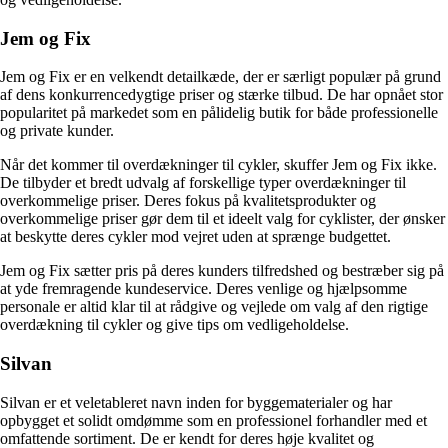
Jem og Fix
Jem og Fix er en velkendt detailkæde, der er særligt populær på grund
af dens konkurrencedygtige priser og stærke tilbud. De har opnået stor
popularitet på markedet som en pålidelig butik for både professionelle
og private kunder.
Når det kommer til overdækninger til cykler, skuffer Jem og Fix ikke.
De tilbyder et bredt udvalg af forskellige typer overdækninger til
overkommelige priser. Deres fokus på kvalitetsprodukter og
overkommelige priser gør dem til et ideelt valg for cyklister, der ønsker
at beskytte deres cykler mod vejret uden at sprænge budgettet.
Jem og Fix sætter pris på deres kunders tilfredshed og bestræber sig på
at yde fremragende kundeservice. Deres venlige og hjælpsomme
personale er altid klar til at rådgive og vejlede om valg af den rigtige
overdækning til cykler og give tips om vedligeholdelse.
Silvan
Silvan er et veletableret navn inden for byggematerialer og har
opbygget et solidt omdømme som en professionel forhandler med et
omfattende sortiment. De er kendt for deres høje kvalitet og