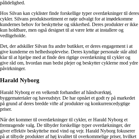
pålidelighed.
Hos Silvan kan cyklister finde forskellige typer overdækninger til deres
cykler. Silvans produktsortiment er nøje udvalgt for at imødekomme
kundernes behov for beskyttelse og sikkerhed. Deres produkter er ikke
kun holdbare, men også designet til at være lette at installere og
vedligeholde.
Det, der adskiller Silvan fra andre butikker, er deres engagement i at
give kunderne en helhedsoplevelse. Deres kyndige personale står altid
klar til at hjælpe med at finde den rigtige overdækning til cykler og
give råd om, hvordan man bedst plejer og beskytter cyklerne mod ydre
påvirkninger.
Harald Nyborg
Harald Nyborg er en velkendt forhandler af håndværktøj,
byggematerialer og haveudstyr. De har opnået et godt ry på markedet
på grund af deres bredde vifte af produkter og konkurrencedygtige
priser.
Når det kommer til overdækninger til cykler, er Harald Nyborg et
fremragende valg. De tilbyder forskellige typer overdækninger, der
giver effektiv beskyttelse mod vind og vejr. Harald Nyborg fokuserer
på at tilbyde produkter af høj kvalitet til overkommelige priser, hvilket