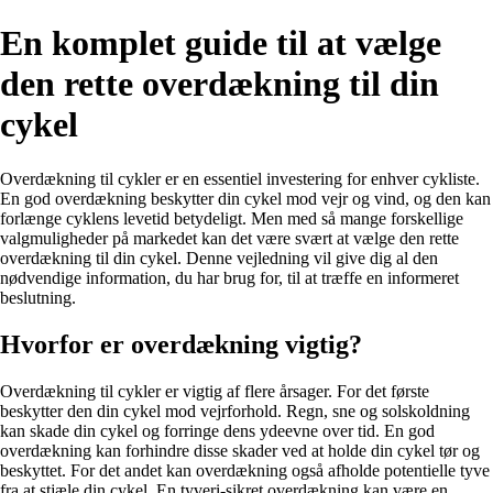
En komplet guide til at vælge
den rette overdækning til din
cykel
Overdækning til cykler er en essentiel investering for enhver cykliste.
En god overdækning beskytter din cykel mod vejr og vind, og den kan
forlænge cyklens levetid betydeligt. Men med så mange forskellige
valgmuligheder på markedet kan det være svært at vælge den rette
overdækning til din cykel. Denne vejledning vil give dig al den
nødvendige information, du har brug for, til at træffe en informeret
beslutning.
Hvorfor er overdækning vigtig?
Overdækning til cykler er vigtig af flere årsager. For det første
beskytter den din cykel mod vejrforhold. Regn, sne og solskoldning
kan skade din cykel og forringe dens ydeevne over tid. En god
overdækning kan forhindre disse skader ved at holde din cykel tør og
beskyttet. For det andet kan overdækning også afholde potentielle tyve
fra at stjæle din cykel. En tyveri-sikret overdækning kan være en