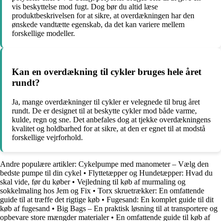
vis beskyttelse mod fugt. Dog bør du altid læse
produktbeskrivelsen for at sikre, at overdækningen har den
ønskede vandtætte egenskab, da det kan variere mellem
forskellige modeller.
Kan en overdækning til cykler bruges hele året
rundt?
Ja, mange overdækninger til cykler er velegnede til brug året
rundt. De er designet til at beskytte cykler mod både varme,
kulde, regn og sne. Det anbefales dog at tjekke overdækningens
kvalitet og holdbarhed for at sikre, at den er egnet til at modstå
forskellige vejrforhold.
Andre populære artikler:
Cykelpumpe med manometer – Vælg den
bedste pumpe til din cykel
•
Flyttetæpper og Hundetæpper: Hvad du
skal vide, før du køber
•
Vejledning til køb af murmaling og
sokkelmaling hos Jem og Fix
•
Torx skruetrækker: En omfattende
guide til at træffe det rigtige køb
•
Fugesand: En komplet guide til dit
køb af fugesand
•
Big Bags – En praktisk løsning til at transportere og
opbevare store mængder materialer
•
En omfattende guide til køb af