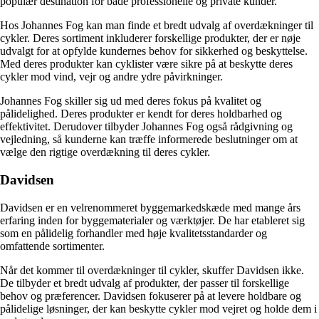
populær destination for både professionelle og private kunder.
Hos Johannes Fog kan man finde et bredt udvalg af overdækninger til
cykler. Deres sortiment inkluderer forskellige produkter, der er nøje
udvalgt for at opfylde kundernes behov for sikkerhed og beskyttelse.
Med deres produkter kan cyklister være sikre på at beskytte deres
cykler mod vind, vejr og andre ydre påvirkninger.
Johannes Fog skiller sig ud med deres fokus på kvalitet og
pålidelighed. Deres produkter er kendt for deres holdbarhed og
effektivitet. Derudover tilbyder Johannes Fog også rådgivning og
vejledning, så kunderne kan træffe informerede beslutninger om at
vælge den rigtige overdækning til deres cykler.
Davidsen
Davidsen er en velrenommeret byggemarkedskæde med mange års
erfaring inden for byggematerialer og værktøjer. De har etableret sig
som en pålidelig forhandler med høje kvalitetsstandarder og
omfattende sortimenter.
Når det kommer til overdækninger til cykler, skuffer Davidsen ikke.
De tilbyder et bredt udvalg af produkter, der passer til forskellige
behov og præferencer. Davidsen fokuserer på at levere holdbare og
pålidelige løsninger, der kan beskytte cykler mod vejret og holde dem i