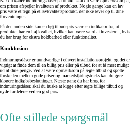
Når du køber indmuringsdåser på tilbud, skal du være opmærksom på,
om prisen afspejler kvaliteten af produktet. Nogle gange kan en lav
pris være et tegn på et lavkvalitetsprodukt, der ikke lever op til dine
forventninger.
På den anden side kan en høj tilbudspris være en indikator for, at
produktet har en høj kvalitet, hvilket kan være værd at investere i, hvis
du har brug for ekstra holdbarhed eller funktionalitet.
Konklusion
Indmuringsdåser er uundværlige i ethvert installationsprojekt, og det er
vigtigt at finde dem til en billig pris eller på tilbud for at få mest muligt
ud af dine penge. Ved at være opmærksom på ægte tilbud og spotte
forskellen mellem gode priser og markedsføringstricks kan du gøre
klogere indkøbsbeslutninger. Næste gang du har brug for
indmuringsdåser, skal du huske at kigge efter ægte billige tilbud og
nyde fordelene ved en god pris.
Ofte stillede spørgsmål