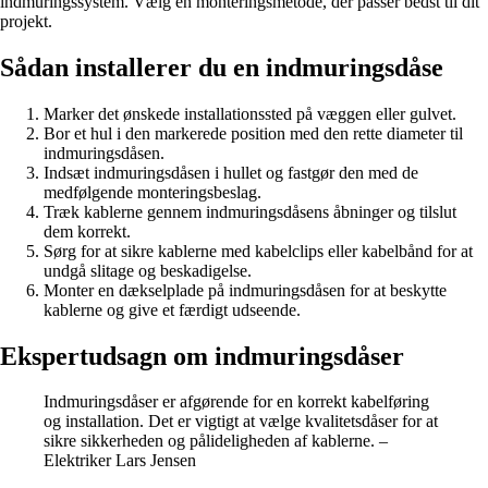
indmuringssystem. Vælg en monteringsmetode, der passer bedst til dit
projekt.
Sådan installerer du en indmuringsdåse
Marker det ønskede installationssted på væggen eller gulvet.
Bor et hul i den markerede position med den rette diameter til
indmuringsdåsen.
Indsæt indmuringsdåsen i hullet og fastgør den med de
medfølgende monteringsbeslag.
Træk kablerne gennem indmuringsdåsens åbninger og tilslut
dem korrekt.
Sørg for at sikre kablerne med kabelclips eller kabelbånd for at
undgå slitage og beskadigelse.
Monter en dækselplade på indmuringsdåsen for at beskytte
kablerne og give et færdigt udseende.
Ekspertudsagn om indmuringsdåser
Indmuringsdåser er afgørende for en korrekt kabelføring
og installation. Det er vigtigt at vælge kvalitetsdåser for at
sikre sikkerheden og pålideligheden af kablerne. –
Elektriker Lars Jensen