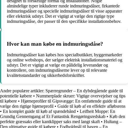
designet til forskellige formål og installationer. Nogle
almindelige typer inkluderer runde indmuringsdåser, firkantede
indmuringsdåser og specielle indmuringsdåser til visse apparater
eller elektrisk udstyr. Det er vigtigt at vælge den rigtige type
indmuringsdåse, der passer til den specifikke installationsbehov.
Hvor kan man købe en indmuringsdåse?
Indmuringsdåser kan købes hos specialbutikker, byggemarkeder
og online webshops, der sælger elektrisk installationsmateriel og
udstyr. Det er vigtigt at vælge en pålidelig leverandør og
kontrollere, om indmuringsdåserne lever op til relevante
kvalitetsstandarder og sikkerhedsforskrifter.
Andre populære artikler:
Spærregrunder – En dybdegående guide til
potentielle købere
•
Nummerplade skruer: Vigtige overvejelser og tips
til købere
•
Hjørneprofiler til Gipsvægge: En omfattende guide til at
vælge den rigtige hjørneprofil
•
Guide til køb af en effektiv afløbsrens
•
En komplet guide til køb af spændebånd
•
Leifheit Moppe: En
Grundig Gennemgang af Et Fantastisk Rengøringsredskab
•
Køb den
perfekte græssaks eller kantklipper saks med langt skaft
•
Hultang –
Den ultimative guide til købere
•
Fodboldmål til haven – En