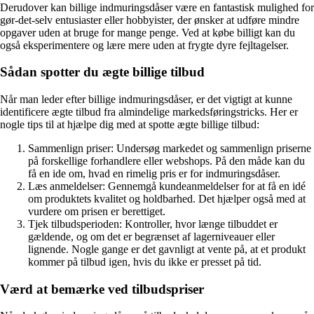
Derudover kan billige indmuringsdåser være en fantastisk mulighed for
gør-det-selv entusiaster eller hobbyister, der ønsker at udføre mindre
opgaver uden at bruge for mange penge. Ved at købe billigt kan du
også eksperimentere og lære mere uden at frygte dyre fejltagelser.
Sådan spotter du ægte billige tilbud
Når man leder efter billige indmuringsdåser, er det vigtigt at kunne
identificere ægte tilbud fra almindelige markedsføringstricks. Her er
nogle tips til at hjælpe dig med at spotte ægte billige tilbud:
Sammenlign priser: Undersøg markedet og sammenlign priserne
på forskellige forhandlere eller webshops. På den måde kan du
få en ide om, hvad en rimelig pris er for indmuringsdåser.
Læs anmeldelser: Gennemgå kundeanmeldelser for at få en idé
om produktets kvalitet og holdbarhed. Det hjælper også med at
vurdere om prisen er berettiget.
Tjek tilbudsperioden: Kontroller, hvor længe tilbuddet er
gældende, og om det er begrænset af lagerniveauer eller
lignende. Nogle gange er det gavnligt at vente på, at et produkt
kommer på tilbud igen, hvis du ikke er presset på tid.
Værd at bemærke ved tilbudspriser