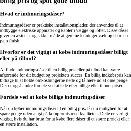
billig pris og spot gode tilbud
Hvad er indmuringsdåser?
Indmuringsdåser er praktiske installationsplader, der anvendes til at
indbygge elektriske apparater og kabler i vægge og lofter. Disse dåser
giver en æstetisk og sikker måde at gemme ledninger væk og sikre en
pæn finish.
Hvorfor er det vigtigt at købe indmuringsdåser billigt
eller på tilbud?
At finde indmuringsdåser til en billig pris eller på tilbud kan være
afgørende for dit budget og projektets succes. En billig indkøbspris kan
bidrage til at holde omkostningerne nede og få mere ud af dine penge.
Der er også andre fordele ved at lede efter billige eller tilbudspriser.
Fordele ved at købe billige indmuringsdåser
Når du køber indmuringsdåser til en billig pris, får du mulighed for at
spare penge uden at gå på kompromis med kvaliteten. Dette er særligt
vigtigt, hvis du har brug for at købe flere dåser til et større projekt eller
en større installation.