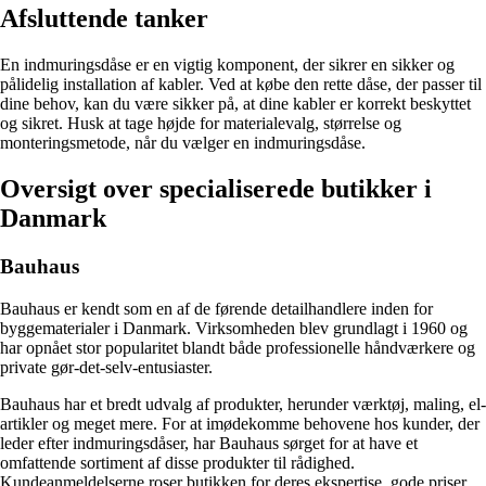
Afsluttende tanker
En indmuringsdåse er en vigtig komponent, der sikrer en sikker og
pålidelig installation af kabler. Ved at købe den rette dåse, der passer til
dine behov, kan du være sikker på, at dine kabler er korrekt beskyttet
og sikret. Husk at tage højde for materialevalg, størrelse og
monteringsmetode, når du vælger en indmuringsdåse.
Oversigt over specialiserede butikker i
Danmark
Bauhaus
Bauhaus er kendt som en af de førende detailhandlere inden for
byggematerialer i Danmark. Virksomheden blev grundlagt i 1960 og
har opnået stor popularitet blandt både professionelle håndværkere og
private gør-det-selv-entusiaster.
Bauhaus har et bredt udvalg af produkter, herunder værktøj, maling, el-
artikler og meget mere. For at imødekomme behovene hos kunder, der
leder efter indmuringsdåser, har Bauhaus sørget for at have et
omfattende sortiment af disse produkter til rådighed.
Kundeanmeldelserne roser butikken for deres ekspertise, gode priser