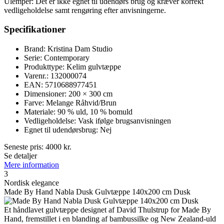
Ulemper: Det er ikke egnet til udendørs brug og kræver korrekt
vedligeholdelse samt rengøring efter anvisningerne.
Specifikationer
Brand: Kristina Dam Studio
Serie: Contemporary
Produkttype: Kelim gulvtæppe
Varenr.: 132000074
EAN: 5710688977451
Dimensioner: 200 × 300 cm
Farve: Melange Råhvid/Brun
Materiale: 90 % uld, 10 % bomuld
Vedligeholdelse: Vask ifølge brugsanvisningen
Egnet til udendørsbrug: Nej
Seneste pris:
4000
kr.
Se detaljer
Mere information
3
Nordisk elegance
Made By Hand Nabla Dusk Gulvtæppe 140x200 cm Dusk
Et håndlavet gulvtæppe designet af David Thulstrup for Made By
Hand, fremstillet i en blanding af bambussilke og New Zealand-uld