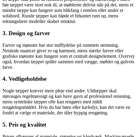
bør tæppet være stort nok til, at møblerne delvist står på det, mens et
mindre tæppe kan fungere som blikfang i entréen eller under et
sofabord. Runde tæpper kan bløde et firkantet rum op, mens
rektangulære modeller skaber struktur.
3. Design og farver
Farver og mønstre har stor indflydelse på rummets stemning.
Neutrale nuancer giver ro og harmoni, mens stærke farver eller
grafiske mønstre kan fungere som et centralt designelement. Overvej
også, hvordan tæppet spiller sammen med vægge, møbler og gulvets
farve.
4. Vedligeholdelse
Nogle tæpper kræver mere pleje end andre. Uldtæpper skal
støvsuges regelmæssigt og kan have gavn af professionel rensning,
mens syntetiske tæpper ofte kan rengøres med mildt
rengøringsmiddel. Hvis du har børn eller kæledyr, kan det være en
fordel at vælge et materiale, der tåler hyppig rengøring.
5. Pris og kvalitet
Prisen afhænger af materiale, størrelse og håndværk. Maskinvævede