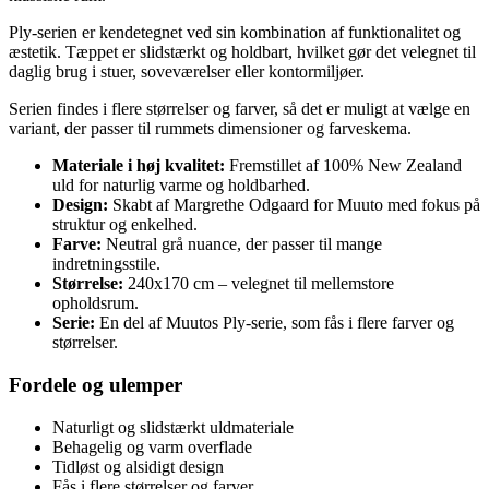
Ply-serien er kendetegnet ved sin kombination af funktionalitet og
æstetik. Tæppet er slidstærkt og holdbart, hvilket gør det velegnet til
daglig brug i stuer, soveværelser eller kontormiljøer.
Serien findes i flere størrelser og farver, så det er muligt at vælge en
variant, der passer til rummets dimensioner og farveskema.
Materiale i høj kvalitet:
Fremstillet af 100% New Zealand
uld for naturlig varme og holdbarhed.
Design:
Skabt af Margrethe Odgaard for Muuto med fokus på
struktur og enkelhed.
Farve:
Neutral grå nuance, der passer til mange
indretningsstile.
Størrelse:
240x170 cm – velegnet til mellemstore
opholdsrum.
Serie:
En del af Muutos Ply-serie, som fås i flere farver og
størrelser.
Fordele og ulemper
Naturligt og slidstærkt uldmateriale
Behagelig og varm overflade
Tidløst og alsidigt design
Fås i flere størrelser og farver