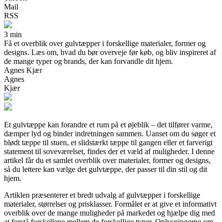
Mail
RSS
3 min
Få et overblik over gulvtæpper i forskellige materialer, former og
designs. Læs om, hvad du bør overveje før køb, og bliv inspireret af
de mange typer og brands, der kan forvandle dit hjem.
Agnes Kjær
Agnes
Kjær
Et gulvtæppe kan forandre et rum på et øjeblik – det tilfører varme,
dæmper lyd og binder indretningen sammen. Uanset om du søger et
blødt tæppe til stuen, et slidstærkt tæppe til gangen eller et farverigt
statement til soveværelset, findes der et væld af muligheder. I denne
artikel får du et samlet overblik over materialer, former og designs,
så du lettere kan vælge det gulvtæppe, der passer til din stil og dit
hjem.
Artiklen præsenterer et bredt udvalg af gulvtæpper i forskellige
materialer, størrelser og prisklasser. Formålet er at give et informativt
overblik over de mange muligheder på markedet og hjælpe dig med
at forstå forskellene mellem de forskellige typer. Oplysningerne om