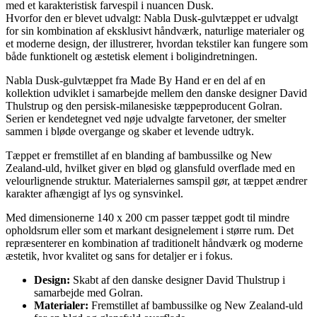
med et karakteristisk farvespil i nuancen Dusk.
Hvorfor den er blevet udvalgt: Nabla Dusk-gulvtæppet er udvalgt
for sin kombination af eksklusivt håndværk, naturlige materialer og
et moderne design, der illustrerer, hvordan tekstiler kan fungere som
både funktionelt og æstetisk element i boligindretningen.
Nabla Dusk-gulvtæppet fra Made By Hand er en del af en
kollektion udviklet i samarbejde mellem den danske designer David
Thulstrup og den persisk-milanesiske tæppeproducent Golran.
Serien er kendetegnet ved nøje udvalgte farvetoner, der smelter
sammen i bløde overgange og skaber et levende udtryk.
Tæppet er fremstillet af en blanding af bambussilke og New
Zealand-uld, hvilket giver en blød og glansfuld overflade med en
velourlignende struktur. Materialernes samspil gør, at tæppet ændrer
karakter afhængigt af lys og synsvinkel.
Med dimensionerne 140 x 200 cm passer tæppet godt til mindre
opholdsrum eller som et markant designelement i større rum. Det
repræsenterer en kombination af traditionelt håndværk og moderne
æstetik, hvor kvalitet og sans for detaljer er i fokus.
Design:
Skabt af den danske designer David Thulstrup i
samarbejde med Golran.
Materialer:
Fremstillet af bambussilke og New Zealand-uld