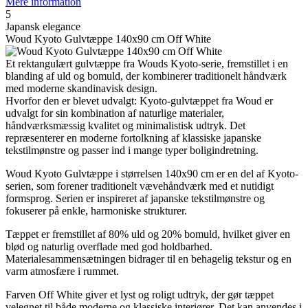
Mere information
5
Japansk elegance
Woud Kyoto Gulvtæppe 140x90 cm Off White
Et rektangulært gulvtæppe fra Wouds Kyoto-serie, fremstillet i en
blanding af uld og bomuld, der kombinerer traditionelt håndværk
med moderne skandinavisk design.
Hvorfor den er blevet udvalgt: Kyoto-gulvtæppet fra Woud er
udvalgt for sin kombination af naturlige materialer,
håndværksmæssig kvalitet og minimalistisk udtryk. Det
repræsenterer en moderne fortolkning af klassiske japanske
tekstilmønstre og passer ind i mange typer boligindretning.
Woud Kyoto Gulvtæppe i størrelsen 140x90 cm er en del af Kyoto-
serien, som forener traditionelt vævehåndværk med et nutidigt
formsprog. Serien er inspireret af japanske tekstilmønstre og
fokuserer på enkle, harmoniske strukturer.
Tæppet er fremstillet af 80% uld og 20% bomuld, hvilket giver en
blød og naturlig overflade med god holdbarhed.
Materialesammensætningen bidrager til en behagelig tekstur og en
varm atmosfære i rummet.
Farven Off White giver et lyst og roligt udtryk, der gør tæppet
velegnet til både moderne og klassiske interiører. Det kan anvendes i