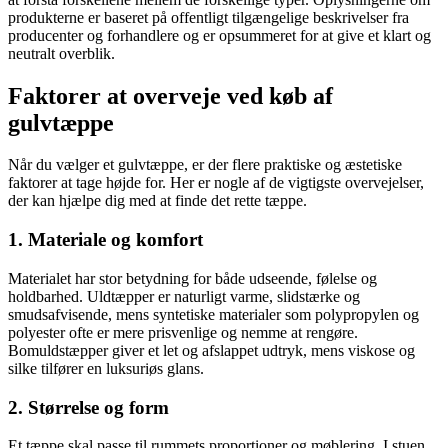
produkterne er baseret på offentligt tilgængelige beskrivelser fra
producenter og forhandlere og er opsummeret for at give et klart og
neutralt overblik.
Faktorer at overveje ved køb af
gulvtæppe
Når du vælger et gulvtæppe, er der flere praktiske og æstetiske
faktorer at tage højde for. Her er nogle af de vigtigste overvejelser,
der kan hjælpe dig med at finde det rette tæppe.
1. Materiale og komfort
Materialet har stor betydning for både udseende, følelse og
holdbarhed. Uldtæpper er naturligt varme, slidstærke og
smudsafvisende, mens syntetiske materialer som polypropylen og
polyester ofte er mere prisvenlige og nemme at rengøre.
Bomuldstæpper giver et let og afslappet udtryk, mens viskose og
silke tilfører en luksuriøs glans.
2. Størrelse og form
Et tæppe skal passe til rummets proportioner og møblering. I stuen