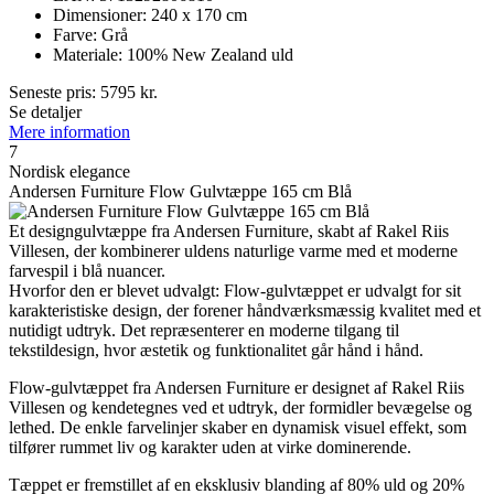
Dimensioner: 240 x 170 cm
Farve: Grå
Materiale: 100% New Zealand uld
Seneste pris:
5795
kr.
Se detaljer
Mere information
7
Nordisk elegance
Andersen Furniture Flow Gulvtæppe 165 cm Blå
Et designgulvtæppe fra Andersen Furniture, skabt af Rakel Riis
Villesen, der kombinerer uldens naturlige varme med et moderne
farvespil i blå nuancer.
Hvorfor den er blevet udvalgt: Flow-gulvtæppet er udvalgt for sit
karakteristiske design, der forener håndværksmæssig kvalitet med et
nutidigt udtryk. Det repræsenterer en moderne tilgang til
tekstildesign, hvor æstetik og funktionalitet går hånd i hånd.
Flow-gulvtæppet fra Andersen Furniture er designet af Rakel Riis
Villesen og kendetegnes ved et udtryk, der formidler bevægelse og
lethed. De enkle farvelinjer skaber en dynamisk visuel effekt, som
tilfører rummet liv og karakter uden at virke dominerende.
Tæppet er fremstillet af en eksklusiv blanding af 80% uld og 20%