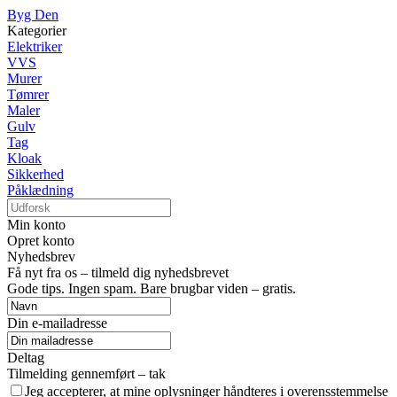
Byg Den
Kategorier
Elektriker
VVS
Murer
Tømrer
Maler
Gulv
Tag
Kloak
Sikkerhed
Påklædning
Min konto
Opret konto
Nyhedsbrev
Få nyt fra os – tilmeld dig nyhedsbrevet
Gode tips. Ingen spam. Bare brugbar viden – gratis.
Din e-mailadresse
Deltag
Tilmelding gennemført – tak
Jeg accepterer, at mine oplysninger håndteres i overensstemmelse