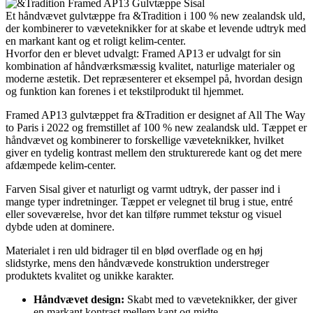
Et håndvævet gulvtæppe fra &Tradition i 100 % new zealandsk uld,
der kombinerer to væveteknikker for at skabe et levende udtryk med
en markant kant og et roligt kelim-center.
Hvorfor den er blevet udvalgt: Framed AP13 er udvalgt for sin
kombination af håndværksmæssig kvalitet, naturlige materialer og
moderne æstetik. Det repræsenterer et eksempel på, hvordan design
og funktion kan forenes i et tekstilprodukt til hjemmet.
Framed AP13 gulvtæppet fra &Tradition er designet af All The Way
to Paris i 2022 og fremstillet af 100 % new zealandsk uld. Tæppet er
håndvævet og kombinerer to forskellige væveteknikker, hvilket
giver en tydelig kontrast mellem den strukturerede kant og det mere
afdæmpede kelim-center.
Farven Sisal giver et naturligt og varmt udtryk, der passer ind i
mange typer indretninger. Tæppet er velegnet til brug i stue, entré
eller soveværelse, hvor det kan tilføre rummet tekstur og visuel
dybde uden at dominere.
Materialet i ren uld bidrager til en blød overflade og en høj
slidstyrke, mens den håndvævede konstruktion understreger
produktets kvalitet og unikke karakter.
Håndvævet design:
Skabt med to væveteknikker, der giver
en markant kontrast mellem kant og midte.