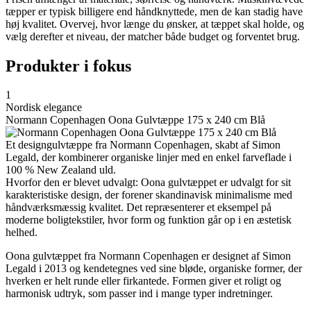
tæpper er typisk billigere end håndknyttede, men de kan stadig have
høj kvalitet. Overvej, hvor længe du ønsker, at tæppet skal holde, og
vælg derefter et niveau, der matcher både budget og forventet brug.
Produkter i fokus
1
Nordisk elegance
Normann Copenhagen Oona Gulvtæppe 175 x 240 cm Blå
Et designgulvtæppe fra Normann Copenhagen, skabt af Simon
Legald, der kombinerer organiske linjer med en enkel farveflade i
100 % New Zealand uld.
Hvorfor den er blevet udvalgt: Oona gulvtæppet er udvalgt for sit
karakteristiske design, der forener skandinavisk minimalisme med
håndværksmæssig kvalitet. Det repræsenterer et eksempel på
moderne boligtekstiler, hvor form og funktion går op i en æstetisk
helhed.
Oona gulvtæppet fra Normann Copenhagen er designet af Simon
Legald i 2013 og kendetegnes ved sine bløde, organiske former, der
hverken er helt runde eller firkantede. Formen giver et roligt og
harmonisk udtryk, som passer ind i mange typer indretninger.