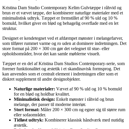
Kristina Dam Studio Contemporary Kelim Gulvtæppe i råhvid og
brun er et vævet tæppe, der kombinerer naturlige materialer med et
minimalistisk udtryk. Tæppet er fremstillet af 90 % uld og 10 %
bomuld, hvilket giver en blød og behagelig overflade med en let
struktur.
Designet er kendetegnet ved et afdæmpet mønster i melangefarver,
som tilfører rummet varme og ro uden at dominere indretningen. Det
store format på 200 × 300 cm gør det velegnet til stue- eller
opholdsområder, hvor det kan samle møblerne visuelt.
Tæppet er en del af Kristina Dam Studios Contemporary-serie, som
forener funktionalitet og æstetik i et skandinavisk formsprog. Det
kan anvendes som et centralt element i indretningen eller som et
diskret supplement til andre designobjekter.
Naturlige materialer:
Vævet af 90 % uld og 10 % bomuld
for en blød og holdbar kvalitet.
Minimalistisk design:
Enkelt mønster i råhvid og brun
melange, der passer til moderne interiør.
Stort format:
Måler 200 × 300 cm og egner sig til større rum
eller sofaområder.
Tidløst udtryk:
Kombinerer klassisk håndværk med nutidig
æstetik.