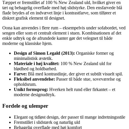
Tæppet er fremstillet af 100 % New Zealand uld, hvilket giver en
tæt og behagelig overflade med høj slidstyrke. Den ensfarvede blå
flade brydes af en indvævet linje i kontrastfarve, som tilfører et
diskret grafisk element til designet.
Oona kan anvendes i flere rum – eksempelvis under sofabordet, ved
sengen eller som et centralt element i stuen. Kombinationen af det
enkle udtryk og de afrundede kanter gør det velegnet til både
moderne og klassiske hjem.
Design af Simon Legald (2013):
Organiske former og
minimalistisk æstetik.
Materiale i høj kvalitet:
100 % New Zealand uld for
blødhed og holdbarhed.
Farve:
Blå med kontrastlinje, der giver et subtilt visuelt spil.
Fleksibel anvendelse:
Passer til både stue, soveværelse og
opholdsrum.
Unikt formsprog:
Hverken helt rund eller firkantet – et
moderne designudtryk.
Fordele og ulemper
Elegant og tidløst design, der passer til mange indretningsstile
Fremstillet i slidstærk og naturlig uld
Behagelig overflade med høj komfort