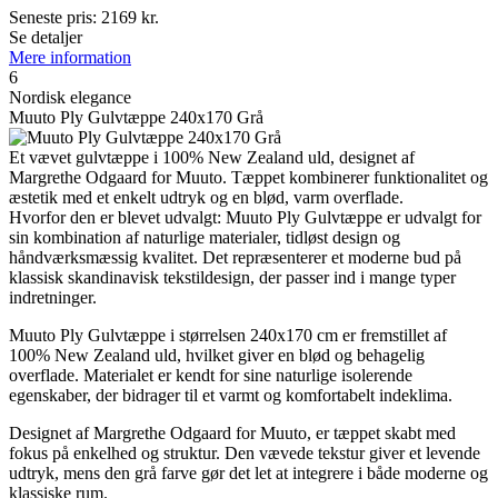
Seneste pris:
2169
kr.
Se detaljer
Mere information
6
Nordisk elegance
Muuto Ply Gulvtæppe 240x170 Grå
Et vævet gulvtæppe i 100% New Zealand uld, designet af
Margrethe Odgaard for Muuto. Tæppet kombinerer funktionalitet og
æstetik med et enkelt udtryk og en blød, varm overflade.
Hvorfor den er blevet udvalgt: Muuto Ply Gulvtæppe er udvalgt for
sin kombination af naturlige materialer, tidløst design og
håndværksmæssig kvalitet. Det repræsenterer et moderne bud på
klassisk skandinavisk tekstildesign, der passer ind i mange typer
indretninger.
Muuto Ply Gulvtæppe i størrelsen 240x170 cm er fremstillet af
100% New Zealand uld, hvilket giver en blød og behagelig
overflade. Materialet er kendt for sine naturlige isolerende
egenskaber, der bidrager til et varmt og komfortabelt indeklima.
Designet af Margrethe Odgaard for Muuto, er tæppet skabt med
fokus på enkelhed og struktur. Den vævede tekstur giver et levende
udtryk, mens den grå farve gør det let at integrere i både moderne og
klassiske rum.