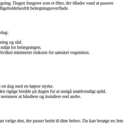
ning. Dugen fungerer som et filter, der tillader vand at passere
dligeholdelsesfrit belægningsoverflade.
-dug:
ning og slid.
 miljø for belægningen.
hvilket minimerer risikoen for uønsket vegetation.
e en dug med en højere styrke.
den rigtige bredde på dugen for at undgå unødvendigt spild.
r nemmere at håndtere og installere end andre.
 kan vælge den, der passer bedst til dine behov. Du kan besøge en Jem