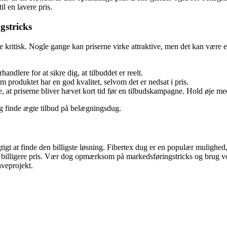
l en lavere pris.
gstricks
e kritisk. Nogle gange kan priserne virke attraktive, men det kan være et
ndlere for at sikre dig, at tilbuddet er reelt.
produktet har en god kvalitet, selvom det er nedsat i pris.
t priserne bliver hævet kort tid før en tilbudskampagne. Hold øje med
og finde ægte tilbud på belægningsdug.
igt at finde den billigste løsning. Fibertex dug er en populær mulighed, 
 billigere pris. Vær dog opmærksom på markedsføringstricks og brug vor
aveprojekt.