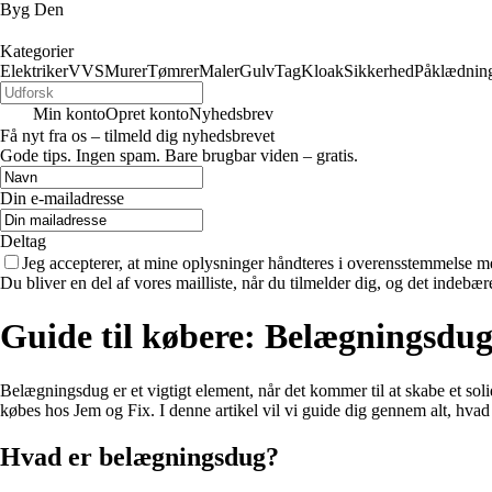
Byg Den
Kategorier
Elektriker
VVS
Murer
Tømrer
Maler
Gulv
Tag
Kloak
Sikkerhed
Påklædnin
Min konto
Opret konto
Nyhedsbrev
Få nyt fra os – tilmeld dig nyhedsbrevet
Gode tips. Ingen spam. Bare brugbar viden – gratis.
Din e-mailadresse
Deltag
Jeg accepterer, at mine oplysninger håndteres i overensstemmelse m
Du bliver en del af vores mailliste, når du tilmelder dig, og det indebæ
Guide til købere: Belægningsdug
Belægningsdug er et vigtigt element, når det kommer til at skabe et sol
købes hos Jem og Fix. I denne artikel vil vi guide dig gennem alt, hva
Hvad er belægningsdug?