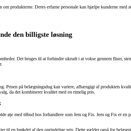
 om produkterne. Deres erfarne personale kan hjælpe kunderne med at fi
nde den billigste løsning
mheder. Det bruges til at forhindre ukrudt i at vokse gennem fliser, s
r.
ning. Prisen på belægningsdug kan variere, afhængigt af produktets kvali
alg, da det kombinerer kvalitet med en rimelig pris.
x
 holde øje med tilbud hos forhandlere som Jem og Fix. Jem og Fix er en
er til en brøkdel af den oprindelige pris. Dette gælder også for belæg