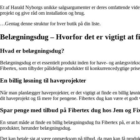
Et af Harald Nyborgs unikke salgsargumenter er deres omfattende viden
projekt og give råd om installation og brug.
…Gentag denne struktur for hver butik på din liste.
Belægningsdug – Hvorfor det er vigtigt at fi
Hvad er belægningsdug?
Belægningsdug er et essentielt produkt inden for have- og anlægsvirkso
Fibertex, som tilbyder pålidelige produkter til konkurrencedygtige prise
En billig løsning til haveprojekter
Når man planlægger haveprojekter, er det vigtigt at finde en billig løs
dit haveprojekt og få mere for pengene. Fibertex dug kan være et godt v
Spar penge med tilbud på Fibertex dug hos Jem og Fi
En smart måde at finde en billig belægningsdug fra Fibertex på, er at
produkter, herunder belægningsdug.
Det kan betale sig at være opmærksom på tilbud, da man kan få produkt