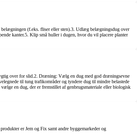
f belægningen (f.eks. fliser eller sten).3. Udlæg belægningsdug over
pende kanter.5. Klip små huller i dugen, hvor du vil placere planter
sdygtig over for slid.2. Dræning: Vælg en dug med god dræningsevne
legnede til tung trafikområder og tyndere dug til mindre belastede
vælge en dug, der er fremstillet af genbrugsmateriale eller biologisk
e produkter er Jem og Fix samt andre byggemarkeder og