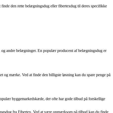
nde den rette belægningsdug eller fibertexdug til deres specifikke
ten og andre belægninger. En populær producent af belægningsdug er
tet og mærke. Ved at finde den billigste løsning kan du spare penge på
 populær byggemarkedskæde, der ofte har gode tilbud på forskellige
ningsdug fra Fibertex. Ved at være opmærksom på tilbud kan du finde