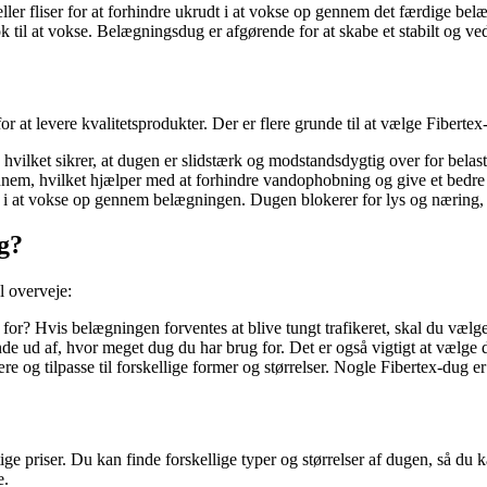
r fliser for at forhindre ukrudt i at vokse op gennem det færdige belæg
k til at vokse. Belægningsdug er afgørende for at skabe et stabilt og ve
r at levere kvalitetsprodukter. Der er flere grunde til at vælge Fibertex
, hvilket sikrer, at dugen er slidstærk og modstandsdygtig over for belast
nnem, hvilket hjælper med at forhindre vandophobning og give et bedre
dt i at vokse op gennem belægningen. Dugen blokerer for lys og næring, 
g?
l overveje:
for? Hvis belægningen forventes at blive tungt trafikeret, skal du vælg
de ud af, hvor meget dug du har brug for. Det er også vigtigt at vælge 
re og tilpasse til forskellige former og størrelser. Nogle Fibertex-dug e
ige priser. Du kan finde forskellige typer og størrelser af dugen, så du
e.