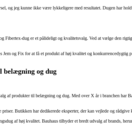
rsel, og jeg kunne ikke være lykkeligere med resultatet. Dugen har hol
 og Fibertex-dug er et pålideligt og kvalitetsvalg. Ved at vælge den ri
 Jem og Fix for at få et produkt af høj kvalitet og konkurrencedygtig p
il belægning og dug
alg af produkter til belægning og dug. Med over X år i branchen har Ba
priser. Butikken har dedikerede eksperter, der kan vejlede og rådgive 
sdug af høj kvalitet. Bauhaus tilbyder et bredt udvalg af brands, herun