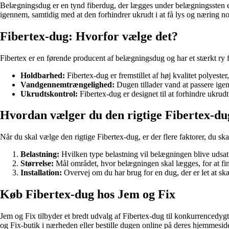
Belægningsdug er en tynd fiberdug, der lægges under belægningssten elle
igennem, samtidig med at den forhindrer ukrudt i at få lys og næring no
Fibertex-dug: Hvorfor vælge det?
Fibertex er en førende producent af belægningsdug og har et stærkt ry fo
Holdbarhed:
Fibertex-dug er fremstillet af høj kvalitet polyester
Vandgennemtrængelighed:
Dugen tillader vand at passere ige
Ukrudtskontrol:
Fibertex-dug er designet til at forhindre ukru
Hvordan vælger du den rigtige Fibertex-du
Når du skal vælge den rigtige Fibertex-dug, er der flere faktorer, du ska
Belastning:
Hvilken type belastning vil belægningen blive udsat 
Størrelse:
Mål området, hvor belægningen skal lægges, for at fin
Installation:
Overvej om du har brug for en dug, der er let at skæ
Køb Fibertex-dug hos Jem og Fix
Jem og Fix tilbyder et bredt udvalg af Fibertex-dug til konkurrencedygt
og Fix-butik i nærheden eller bestille dugen online på deres hjemmesid