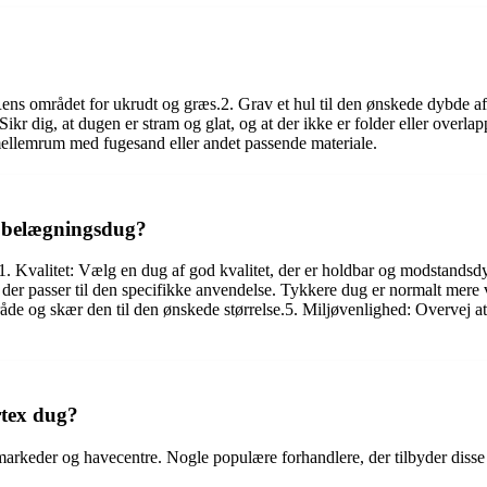
. Rens området for ukrudt og græs.2. Grav et hul til den ønskede dybde a
kr dig, at dugen er stram og glat, og at der ikke er folder eller overlap
ellemrum med fugesand eller andet passende materiale.
r belægningsdug?
1. Kvalitet: Vælg en dug af god kvalitet, der er holdbar og modstand
r passer til den specifikke anvendelse. Tykkere dug er normalt mere ve
åde og skær den til den ønskede størrelse.5. Miljøvenlighed: Overvej at 
tex dug?
arkeder og havecentre. Nogle populære forhandlere, der tilbyder diss