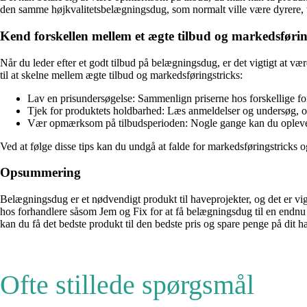
den samme højkvalitetsbelægningsdug, som normalt ville være dyrere, ti
Kend forskellen mellem et ægte tilbud og markedsførin
Når du leder efter et godt tilbud på belægningsdug, er det vigtigt at vær
til at skelne mellem ægte tilbud og markedsføringstricks:
Lav en prisundersøgelse: Sammenlign priserne hos forskellige forha
Tjek for produktets holdbarhed: Læs anmeldelser og undersøg, om 
Vær opmærksom på tilbudsperioden: Nogle gange kan du opleve, a
Ved at følge disse tips kan du undgå at falde for markedsføringstricks 
Opsummering
Belægningsdug er et nødvendigt produkt til haveprojekter, og det er vigt
hos forhandlere såsom Jem og Fix for at få belægningsdug til en endnu
kan du få det bedste produkt til den bedste pris og spare penge på dit h
Ofte stillede spørgsmål