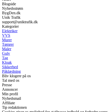
Blogside
Nyhedsstrøm
BygDen.dk
Unik Trafik
support@uniktrafik.dk
Kategorier
Elektriker
VVS
Murer
Tømrer
Maler
Gulv
Tag
Kloak
Sikkerhed
Påklædning
Bliv klogere på os
Tal med os
Presse
Annoncer
Min profil
Nyhedsmail
Affiliate
Tip redaktionen
Cookies giver os mulighed for at tilpasse indhold og forbedre vores