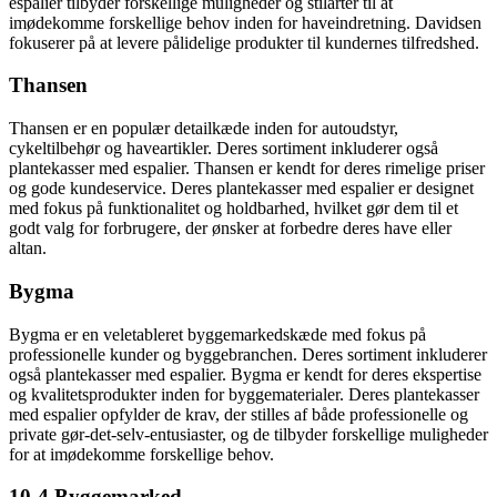
espalier tilbyder forskellige muligheder og stilarter til at
imødekomme forskellige behov inden for haveindretning. Davidsen
fokuserer på at levere pålidelige produkter til kundernes tilfredshed.
Thansen
Thansen er en populær detailkæde inden for autoudstyr,
cykeltilbehør og haveartikler. Deres sortiment inkluderer også
plantekasser med espalier. Thansen er kendt for deres rimelige priser
og gode kundeservice. Deres plantekasser med espalier er designet
med fokus på funktionalitet og holdbarhed, hvilket gør dem til et
godt valg for forbrugere, der ønsker at forbedre deres have eller
altan.
Bygma
Bygma er en veletableret byggemarkedskæde med fokus på
professionelle kunder og byggebranchen. Deres sortiment inkluderer
også plantekasser med espalier. Bygma er kendt for deres ekspertise
og kvalitetsprodukter inden for byggematerialer. Deres plantekasser
med espalier opfylder de krav, der stilles af både professionelle og
private gør-det-selv-entusiaster, og de tilbyder forskellige muligheder
for at imødekomme forskellige behov.
10-4 Byggemarked