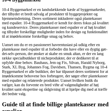
10-4 Byggemarked er en landsdækkende kæde af byggemarkeder,
der tilbyder et bredt udvalg af produkter til byggeprojekter og
hjemmeindretning. Deres sortiment inkluderer også plantekasser
med espalier. 10-4 Byggemarked er kendt for deres fokus på kvalitet
og kundeservice. Deres plantekasser med espalier er af høj kvalitet
og tilbyder forskellige muligheder inden for design og funktionalitet
til at imødekomme forskellige smag og behov.
Uanset om du er en passioneret haveentusiast på udkig efter en
plantekasse med espalier til at forbedre din have eller en dygtig gør-
det-selv-person, der ønsker at skabe en smuk altan, er der en lang
række specialbutikker til nicheprodukter, der er dedikeret til at
opfylde dine behov. Bauhaus, Jem og Fix, Silvan, Harald Nyborg,
Stark, XL Byg, Johannes Fog, Davidsen, Thansen, Bygma og 10-4
Byggemarked er alle butikker, der har tilpasset deres sortiment for at
imødekomme behovene hos forbrugere, der søger efter plantekasser
med espalier og relaterede produkter. Uanset hvilken butik du
vælger, kan du forvente en bred vifte af valgmuligheder af høj
kvalitet samt ekspertise og rådgivning til at hjælpe dig med at træffe
det bedste valg.
Guide til at finde billige plantekasser med
espalier