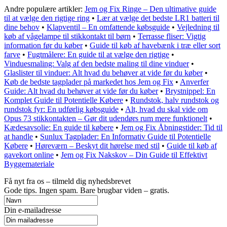
Andre populære artikler:
Jem og Fix Ringe – Den ultimative guide
til at vælge den rigtige ring
•
Lær at vælge det bedste LR1 batteri til
dine behov
•
Klapventil – En omfattende købsguide
•
Vejledning til
køb af vågelampe til stikkontakt til børn
•
Terrasse fliser: Vigtig
information før du køber
•
Guide til køb af havebænk i træ eller sort
farve
•
Fugtmålere: En guide til at vælge den rigtige
•
Vinduesmaling: Valg af den bedste maling til dine vinduer
•
Glaslister til vinduer: Alt hvad du behøver at vide før du køber
•
Køb de bedste tagplader på markedet hos Jem og Fix
•
Anverfer
Guide: Alt hvad du behøver at vide før du køber
•
Brystnippel: En
Komplet Guide til Potentielle Købere
•
Rundstok, halv rundstok og
rundstok fyr: En udførlig købsguide
•
Alt, hvad du skal vide om
Opus 73 stikkontakten – Gør dit udendørs rum mere funktionelt
•
Kædesavsolie: En guide til købere
•
Jem og Fix Åbningstider: Tid til
at handle
•
Sunlux Tagplader: En Informativ Guide til Potentielle
Købere
•
Høreværn – Beskyt dit hørelse med stil
•
Guide til køb af
gavekort online
•
Jem og Fix Nakskov – Din Guide til Effektivt
Byggemateriale
Få nyt fra os – tilmeld dig nyhedsbrevet
Gode tips. Ingen spam. Bare brugbar viden – gratis.
Din e-mailadresse