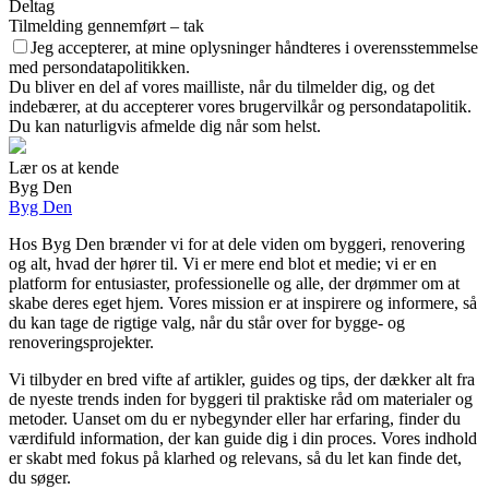
Deltag
Tilmelding gennemført – tak
Jeg accepterer, at mine oplysninger håndteres i overensstemmelse
med persondatapolitikken.
Du bliver en del af vores mailliste, når du tilmelder dig, og det
indebærer, at du accepterer vores brugervilkår og persondatapolitik.
Du kan naturligvis afmelde dig når som helst.
Lær os at kende
Byg Den
Byg Den
Hos Byg Den brænder vi for at dele viden om byggeri, renovering
og alt, hvad der hører til. Vi er mere end blot et medie; vi er en
platform for entusiaster, professionelle og alle, der drømmer om at
skabe deres eget hjem. Vores mission er at inspirere og informere, så
du kan tage de rigtige valg, når du står over for bygge- og
renoveringsprojekter.
Vi tilbyder en bred vifte af artikler, guides og tips, der dækker alt fra
de nyeste trends inden for byggeri til praktiske råd om materialer og
metoder. Uanset om du er nybegynder eller har erfaring, finder du
værdifuld information, der kan guide dig i din proces. Vores indhold
er skabt med fokus på klarhed og relevans, så du let kan finde det,
du søger.