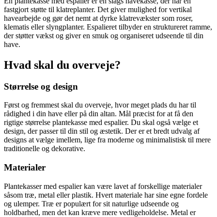
En plantekasse med espalier er en slags havekasse, der har en
fastgjort støtte til klatreplanter. Det giver mulighed for vertikal
havearbejde og gør det nemt at dyrke klatrevækster som roser,
klematis eller slyngplanter. Espalieret tilbyder en struktureret ramme,
der støtter vækst og giver en smuk og organiseret udseende til din
have.
Hvad skal du overveje?
Størrelse og design
Først og fremmest skal du overveje, hvor meget plads du har til
rådighed i din have eller på din altan. Mål præcist for at få den
rigtige størrelse plantekasse med espalier. Du skal også vælge et
design, der passer til din stil og æstetik. Der er et bredt udvalg af
designs at vælge imellem, lige fra moderne og minimalistisk til mere
traditionelle og dekorative.
Materialer
Plantekasser med espalier kan være lavet af forskellige materialer
såsom træ, metal eller plastik. Hvert materiale har sine egne fordele
og ulemper. Træ er populært for sit naturlige udseende og
holdbarhed, men det kan kræve mere vedligeholdelse. Metal er