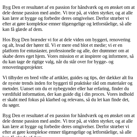
Byg Den er resultatet af en passion for håndværk og en ønsket om at
dele denne passion med andre. Vi tror på, at viden styrker, og at alle
kan lære at bygge og forbedre deres omgivelser. Derfor stræber vi
efter at gøre komplekse emner tilgængelige og letforståelige, så alle
kan få glæde af dem.
Hos Byg Den brænder vi for at dele viden om byggeri, renovering
og alt, hvad der hører til. Vi er mere end blot et medie; vi er en
platform for entusiaster, professionelle og alle, der drømmer om at
skabe deres eget hjem. Vores mission er at inspirere og informere, så
du kan tage de rigtige valg, når du står over for bygge- og
renoveringsprojekter.
Vi tilbyder en bred vifte af artikler, guides og tips, der dækker alt fra
de nyeste trends inden for byggeri til praktiske råd om materialer og
metoder. Uanset om du er nybegynder eller har erfaring, finder du
værdifuld information, der kan guide dig i din proces. Vores indhold
er skabt med fokus på klarhed og relevans, så du let kan finde det,
du søger.
Byg Den er resultatet af en passion for håndværk og en ønsket om at
dele denne passion med andre. Vi tror på, at viden styrker, og at alle
kan lære at bygge og forbedre deres omgivelser. Derfor stræber vi
efter at gøre komplekse emner tilgængelige og letforståelige, så alle