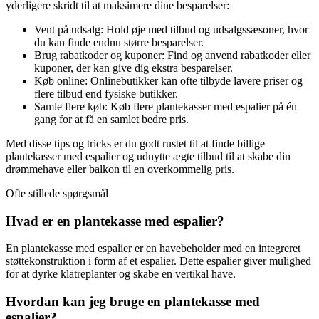
yderligere skridt til at maksimere dine besparelser:
Vent på udsalg: Hold øje med tilbud og udsalgssæsoner, hvor
du kan finde endnu større besparelser.
Brug rabatkoder og kuponer: Find og anvend rabatkoder eller
kuponer, der kan give dig ekstra besparelser.
Køb online: Onlinebutikker kan ofte tilbyde lavere priser og
flere tilbud end fysiske butikker.
Samle flere køb: Køb flere plantekasser med espalier på én
gang for at få en samlet bedre pris.
Med disse tips og tricks er du godt rustet til at finde billige
plantekasser med espalier og udnytte ægte tilbud til at skabe din
drømmehave eller balkon til en overkommelig pris.
Ofte stillede spørgsmål
Hvad er en plantekasse med espalier?
En plantekasse med espalier er en havebeholder med en integreret
støttekonstruktion i form af et espalier. Dette espalier giver mulighed
for at dyrke klatreplanter og skabe en vertikal have.
Hvordan kan jeg bruge en plantekasse med
espalier?