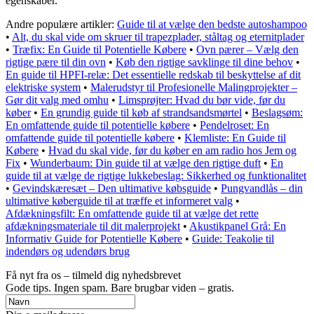
egenskaber.
Andre populære artikler:
Guide til at vælge den bedste autoshampoo
•
Alt, du skal vide om skruer til trapezplader, ståltag og eternitplader
•
Træfix: En Guide til Potentielle Købere
•
Ovn pærer – Vælg den
rigtige pære til din ovn
•
Køb den rigtige savklinge til dine behov
•
En guide til HPFI-relæ: Det essentielle redskab til beskyttelse af dit
elektriske system
•
Malerudstyr til Profesionelle Malingprojekter –
Gør dit valg med omhu
•
Limsprøjter: Hvad du bør vide, før du
køber
•
En grundig guide til køb af strandsandsmørtel
•
Beslagsøm:
En omfattende guide til potentielle købere
•
Pendelroset: En
omfattende guide til potentielle købere
•
Klemliste: En Guide til
Købere
•
Hvad du skal vide, før du køber en am radio hos Jem og
Fix
•
Wunderbaum: Din guide til at vælge den rigtige duft
•
En
guide til at vælge de rigtige lukkebeslag: Sikkerhed og funktionalitet
•
Gevindskæresæt – Den ultimative købsguide
•
Pungvandlås – din
ultimative køberguide til at træffe et informeret valg
•
Afdækningsfilt: En omfattende guide til at vælge det rette
afdækningsmateriale til dit malerprojekt
•
Akustikpanel Grå: En
Informativ Guide for Potentielle Købere
•
Guide: Teakolie til
indendørs og udendørs brug
Få nyt fra os – tilmeld dig nyhedsbrevet
Gode tips. Ingen spam. Bare brugbar viden – gratis.