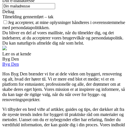
Din e-mailadresse
Deltag
Tilmelding gennemført – tak
Jeg accepterer, at mine oplysninger håndteres i overensstemmelse
med persondatapolitikken.
Du bliver en del af vores mailliste, når du tilmelder dig, og det
indebærer, at du accepterer vores brugervilkår og persondatapolitik.
Du kan naturligvis afmelde dig når som helst.
Lær os at kende
Byg Den
Byg Den
Hos Byg Den brænder vi for at dele viden om byggeri, renovering
og alt, hvad der hører til. Vi er mere end blot et medie; vi er en
platform for entusiaster, professionelle og alle, der drømmer om at
skabe deres eget hjem. Vores mission er at inspirere og informere, så
du kan tage de rigtige valg, når du står over for bygge- og
renoveringsprojekter.
Vi tilbyder en bred vifte af artikler, guides og tips, der dækker alt fra
de nyeste trends inden for byggeri til praktiske råd om materialer og
metoder. Uanset om du er nybegynder eller har erfaring, finder du
værdifuld information, der kan guide dig i din proces. Vores indhold