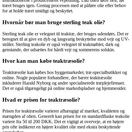
instruktionerne i producentens vejledning. Lad olien tørre helt, før
træet bruges igen. Gentag processen med at påføre olie efter behov
for at holde træet smidigt og beskyttet.
Hvornår bør man bruge sterling teak olie?
Sterling teak olie er velegnet til teaktræ, der bruges udendørs. Det er
beregnet til at give en dyb og langvarig beskyttelse mod vejr og UV-
stråler. Sterling teakolie er også velegnet til teakmøbler, dæk og
genstande, der udsættes for hårdt vejr og sommerens solskin.
Hvor kan man købe teaktræsolie?
Teaktræsolie kan købes hos byggemarkeder, træ-specialbutikker og
online. Nogle populære forhandlere, der bærer teaktræsolie
inkluderer Harald Nyborg og andre specialiserede træplejefirmaer.
Det er også tilgængeligt på online markedspladser og hjemmesider.
Hvad er prisen for teaktræsolie?
Prisen for teaktræsolie varierer afhængigt af mærket, kvaliteten og
mængden af olien. Generelt kan prisen for en standardflaske teakolie
variere fra 50 til 200 DKK. Det er vigtigt at overveje, at en højere
pris ofte indikerer en højere kvalitet olie med ekstra beskyttende