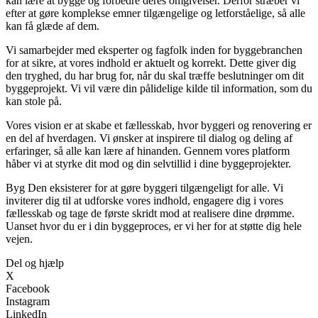
kan lære at bygge og forbedre deres omgivelser. Derfor stræber vi
efter at gøre komplekse emner tilgængelige og letforståelige, så alle
kan få glæde af dem.
Vi samarbejder med eksperter og fagfolk inden for byggebranchen
for at sikre, at vores indhold er aktuelt og korrekt. Dette giver dig
den tryghed, du har brug for, når du skal træffe beslutninger om dit
byggeprojekt. Vi vil være din pålidelige kilde til information, som du
kan stole på.
Vores vision er at skabe et fællesskab, hvor byggeri og renovering er
en del af hverdagen. Vi ønsker at inspirere til dialog og deling af
erfaringer, så alle kan lære af hinanden. Gennem vores platform
håber vi at styrke dit mod og din selvtillid i dine byggeprojekter.
Byg Den eksisterer for at gøre byggeri tilgængeligt for alle. Vi
inviterer dig til at udforske vores indhold, engagere dig i vores
fællesskab og tage de første skridt mod at realisere dine drømme.
Uanset hvor du er i din byggeproces, er vi her for at støtte dig hele
vejen.
Del og hjælp
X
Facebook
Instagram
LinkedIn