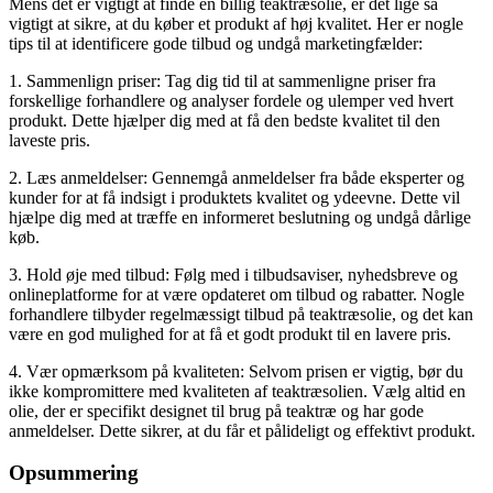
Mens det er vigtigt at finde en billig teaktræsolie, er det lige så
vigtigt at sikre, at du køber et produkt af høj kvalitet. Her er nogle
tips til at identificere gode tilbud og undgå marketingfælder:
1. Sammenlign priser: Tag dig tid til at sammenligne priser fra
forskellige forhandlere og analyser fordele og ulemper ved hvert
produkt. Dette hjælper dig med at få den bedste kvalitet til den
laveste pris.
2. Læs anmeldelser: Gennemgå anmeldelser fra både eksperter og
kunder for at få indsigt i produktets kvalitet og ydeevne. Dette vil
hjælpe dig med at træffe en informeret beslutning og undgå dårlige
køb.
3. Hold øje med tilbud: Følg med i tilbudsaviser, nyhedsbreve og
onlineplatforme for at være opdateret om tilbud og rabatter. Nogle
forhandlere tilbyder regelmæssigt tilbud på teaktræsolie, og det kan
være en god mulighed for at få et godt produkt til en lavere pris.
4. Vær opmærksom på kvaliteten: Selvom prisen er vigtig, bør du
ikke kompromittere med kvaliteten af teaktræsolien. Vælg altid en
olie, der er specifikt designet til brug på teaktræ og har gode
anmeldelser. Dette sikrer, at du får et pålideligt og effektivt produkt.
Opsummering