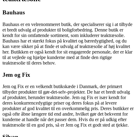
Bauhaus
Bauhaus er en velrenommeret butik, der specialiserer sig i at tilbyde
et bredt udvalg af produkter til boligforbedring. Denne butik er
kendt for sin omfattende sortiment, som inkluderer teaktræsolie.
Bauhaus har et stærkt fokus på kvalitet og bæredygtighed, og du
kan være sikker på at finde et udvalg af teaktræsolie af høj kvalitet
her. Butikken er også kendt for sit engagerede personale, der er klar
til at vejlede og hjælpe kunderne med at finde den rigtige
teaktræsolie til deres behov.
Jem og Fix
Jem og Fix er en velkendt butikskæde i Danmark, der primært
tilbyder produkter til gør-det-selv-projekter. De har et bredt udvalg
af produkter, herunder teaktræsolie. Jem og Fix er især kendt for
deres konkurrencedygtige priser og deres fokus på at levere
produkter af god kvalitet til en overkommelig pris. Deres butikker er
også ofte åbne længere tid end andre, hvilket gør det bekvemt for
kunderne at handle når det passer dem. Hvis du er på udkig efter
teaktræsolie til en god pris, så er Jem og Fix et godt sted at tjekke.
Silvan