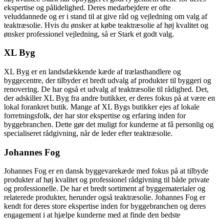
ekspertise og pålidelighed. Deres medarbejdere er ofte
veluddannede og er i stand til at give råd og vejledning om valg af
teaktræsolie. Hvis du ønsker at købe teaktræsolie af høj kvalitet og
ønsker professionel vejledning, så er Stark et godt valg.
XL Byg
XL Byg er en landsdækkende kæde af trælasthandlere og
byggecentre, der tilbyder et bredt udvalg af produkter til byggeri og
renovering. De har også et udvalg af teaktræsolie til rådighed. Det,
der adskiller XL Byg fra andre butikker, er deres fokus på at være en
lokal forankret butik. Mange af XL Bygs butikker ejes af lokale
forretningsfolk, der har stor ekspertise og erfaring inden for
byggebranchen. Dette gør det muligt for kunderne at få personlig og
specialiseret rådgivning, når de leder efter teaktræsolie.
Johannes Fog
Johannes Fog er en dansk byggevarekæde med fokus på at tilbyde
produkter af høj kvalitet og professionel rådgivning til både private
og professionelle. De har et bredt sortiment af byggematerialer og
relaterede produkter, herunder også teaktræsolie. Johannes Fog er
kendt for deres store ekspertise inden for byggebranchen og deres
engagement i at hjælpe kunderne med at finde den bedste