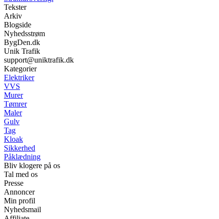
Tekster
Arkiv
Blogside
Nyhedsstrøm
BygDen.dk
Unik Trafik
support@uniktrafik.dk
Kategorier
Elektriker
VVS
Murer
Tømrer
Maler
Gulv
Tag
Kloak
Sikkerhed
Påklædning
Bliv klogere på os
Tal med os
Presse
Annoncer
Min profil
Nyhedsmail
Affiliate