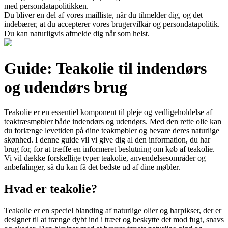
med persondatapolitikken.
Du bliver en del af vores mailliste, når du tilmelder dig, og det
indebærer, at du accepterer vores brugervilkår og persondatapolitik.
Du kan naturligvis afmelde dig når som helst.
Guide: Teakolie til indendørs
og udendørs brug
Teakolie er en essentiel komponent til pleje og vedligeholdelse af
teaktræsmøbler både indendørs og udendørs. Med den rette olie kan
du forlænge levetiden på dine teakmøbler og bevare deres naturlige
skønhed. I denne guide vil vi give dig al den information, du har
brug for, for at træffe en informeret beslutning om køb af teakolie.
Vi vil dække forskellige typer teakolie, anvendelsesområder og
anbefalinger, så du kan få det bedste ud af dine møbler.
Hvad er teakolie?
Teakolie er en speciel blanding af naturlige olier og harpikser, der er
designet til at trænge dybt ind i træet og beskytte det mod fugt, snavs