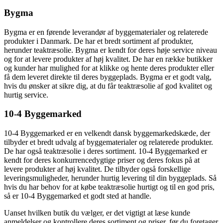
Bygma
Bygma er en førende leverandør af byggematerialer og relaterede
produkter i Danmark. De har et bredt sortiment af produkter,
herunder teaktræsolie. Bygma er kendt for deres høje service niveau
og for at levere produkter af høj kvalitet. De har en række butikker
og kunder har mulighed for at klikke og hente deres produkter eller
få dem leveret direkte til deres byggeplads. Bygma er et godt valg,
hvis du ønsker at sikre dig, at du får teaktræsolie af god kvalitet og
hurtig service.
10-4 Byggemarked
10-4 Byggemarked er en velkendt dansk byggemarkedskæde, der
tilbyder et bredt udvalg af byggematerialer og relaterede produkter.
De har også teaktræsolie i deres sortiment. 10-4 Byggemarked er
kendt for deres konkurrencedygtige priser og deres fokus på at
levere produkter af høj kvalitet. De tilbyder også forskellige
leveringsmuligheder, herunder hurtig levering til din byggeplads. Så
hvis du har behov for at købe teaktræsolie hurtigt og til en god pris,
så er 10-4 Byggemarked et godt sted at handle.
Uanset hvilken butik du vælger, er det vigtigt at læse kunde
anmeldelser og kontrollere deres sortiment og priser, før du foretager