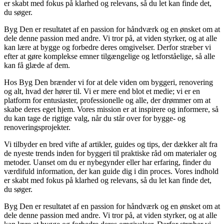
er skabt med fokus på klarhed og relevans, så du let kan finde det,
du søger.
Byg Den er resultatet af en passion for håndværk og en ønsket om at
dele denne passion med andre. Vi tror på, at viden styrker, og at alle
kan lære at bygge og forbedre deres omgivelser. Derfor stræber vi
efter at gøre komplekse emner tilgængelige og letforståelige, så alle
kan få glæde af dem.
Hos Byg Den brænder vi for at dele viden om byggeri, renovering
og alt, hvad der hører til. Vi er mere end blot et medie; vi er en
platform for entusiaster, professionelle og alle, der drømmer om at
skabe deres eget hjem. Vores mission er at inspirere og informere, så
du kan tage de rigtige valg, når du står over for bygge- og
renoveringsprojekter.
Vi tilbyder en bred vifte af artikler, guides og tips, der dækker alt fra
de nyeste trends inden for byggeri til praktiske råd om materialer og
metoder. Uanset om du er nybegynder eller har erfaring, finder du
værdifuld information, der kan guide dig i din proces. Vores indhold
er skabt med fokus på klarhed og relevans, så du let kan finde det,
du søger.
Byg Den er resultatet af en passion for håndværk og en ønsket om at
dele denne passion med andre. Vi tror på, at viden styrker, og at alle