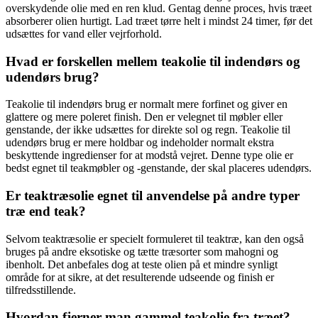
overskydende olie med en ren klud. Gentag denne proces, hvis træet
absorberer olien hurtigt. Lad træet tørre helt i mindst 24 timer, før det
udsættes for vand eller vejrforhold.
Hvad er forskellen mellem teakolie til indendørs og
udendørs brug?
Teakolie til indendørs brug er normalt mere forfinet og giver en
glattere og mere poleret finish. Den er velegnet til møbler eller
genstande, der ikke udsættes for direkte sol og regn. Teakolie til
udendørs brug er mere holdbar og indeholder normalt ekstra
beskyttende ingredienser for at modstå vejret. Denne type olie er
bedst egnet til teakmøbler og -genstande, der skal placeres udendørs.
Er teaktræsolie egnet til anvendelse på andre typer
træ end teak?
Selvom teaktræsolie er specielt formuleret til teaktræ, kan den også
bruges på andre eksotiske og tætte træsorter som mahogni og
ibenholt. Det anbefales dog at teste olien på et mindre synligt
område for at sikre, at det resulterende udseende og finish er
tilfredsstillende.
Hvordan fjerner man gammel teakolie fra træet?