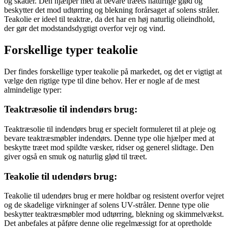
og skader. Den hjælper med at bevare træets naturlige glød og
beskytter det mod udtørring og blekning forårsaget af solens stråler.
Teakolie er ideel til teaktræ, da det har en høj naturlig olieindhold,
der gør det modstandsdygtigt overfor vejr og vind.
Forskellige typer teakolie
Der findes forskellige typer teakolie på markedet, og det er vigtigt at
vælge den rigtige type til dine behov. Her er nogle af de mest
almindelige typer:
Teaktræsolie til indendørs brug:
Teaktræsolie til indendørs brug er specielt formuleret til at pleje og
bevare teaktræsmøbler indendørs. Denne type olie hjælper med at
beskytte træet mod spildte væsker, ridser og generel slidtage. Den
giver også en smuk og naturlig glød til træet.
Teakolie til udendørs brug:
Teakolie til udendørs brug er mere holdbar og resistent overfor vejret
og de skadelige virkninger af solens UV-stråler. Denne type olie
beskytter teaktræsmøbler mod udtørring, blekning og skimmelvækst.
Det anbefales at påføre denne olie regelmæssigt for at opretholde