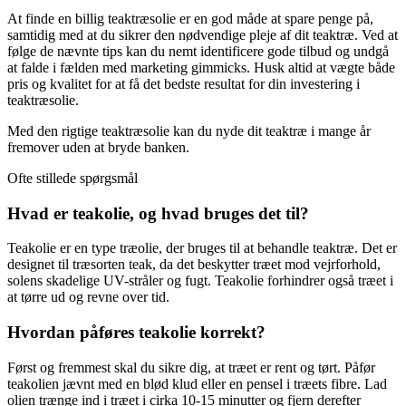
At finde en billig teaktræsolie er en god måde at spare penge på,
samtidig med at du sikrer den nødvendige pleje af dit teaktræ. Ved at
følge de nævnte tips kan du nemt identificere gode tilbud og undgå
at falde i fælden med marketing gimmicks. Husk altid at vægte både
pris og kvalitet for at få det bedste resultat for din investering i
teaktræsolie.
Med den rigtige teaktræsolie kan du nyde dit teaktræ i mange år
fremover uden at bryde banken.
Ofte stillede spørgsmål
Hvad er teakolie, og hvad bruges det til?
Teakolie er en type træolie, der bruges til at behandle teaktræ. Det er
designet til træsorten teak, da det beskytter træet mod vejrforhold,
solens skadelige UV-stråler og fugt. Teakolie forhindrer også træet i
at tørre ud og revne over tid.
Hvordan påføres teakolie korrekt?
Først og fremmest skal du sikre dig, at træet er rent og tørt. Påfør
teakolien jævnt med en blød klud eller en pensel i træets fibre. Lad
olien trænge ind i træet i cirka 10-15 minutter og fjern derefter