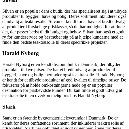
Silvan er en populær dansk butik, der har specialiseret sig i at tilbyde
produkter til byggeri, have og bolig. Deres sortiment inkluderer også
et udvalg af teaktræsolie. Silvan er kendt for at have et bredt udvalg
af produkter i forskellige prisklasser, så du har mulighed for at finde
det, der passer bedst til dit budget og behov. Silvan har også et godt
ry for kundeservice og bestræber sig på at hjælpe kunderne med at
finde den bedste teaktræsolie til deres specifikke projekter.
Harald Nyborg
Harald Nyborg er en kendt discountbutik i Danmark, der tilbyder
produkter til lave priser. De har et bredt udvalg af produkter til
byggeri, have og bolig, herunder også teaktræsolie. Harald Nyborg
er kendt for at tilbyde produkter af god kvalitet til rimelige priser. De
fokuserer på at holde omkostningerne nede og er en populær
destination for prisbevidste kunder. Du kan finde et godt udvalg af
teaktræsolie til en overkommelig pris hos Harald Nyborg.
Stark
Stark er en førende byggematerialeleverandør i Danmark. De er
kendt for deres omfattende sortiment, der inkluderer teaktræsolie af
høj kvalitet. Stark har opbygget et godt ry gennem årene for deres