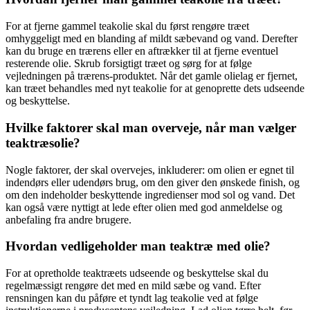
For at fjerne gammel teakolie skal du først rengøre træet
omhyggeligt med en blanding af mildt sæbevand og vand. Derefter
kan du bruge en trærens eller en aftrækker til at fjerne eventuel
resterende olie. Skrub forsigtigt træet og sørg for at følge
vejledningen på trærens-produktet. Når det gamle olielag er fjernet,
kan træet behandles med nyt teakolie for at genoprette dets udseende
og beskyttelse.
Hvilke faktorer skal man overveje, når man vælger
teaktræsolie?
Nogle faktorer, der skal overvejes, inkluderer: om olien er egnet til
indendørs eller udendørs brug, om den giver den ønskede finish, og
om den indeholder beskyttende ingredienser mod sol og vand. Det
kan også være nyttigt at lede efter olien med god anmeldelse og
anbefaling fra andre brugere.
Hvordan vedligeholder man teaktræ med olie?
For at opretholde teaktræets udseende og beskyttelse skal du
regelmæssigt rengøre det med en mild sæbe og vand. Efter
rensningen kan du påføre et tyndt lag teakolie ved at følge