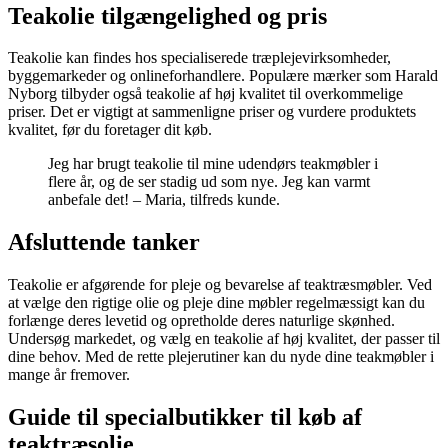
Teakolie tilgængelighed og pris
Teakolie kan findes hos specialiserede træplejevirksomheder,
byggemarkeder og onlineforhandlere. Populære mærker som Harald
Nyborg tilbyder også teakolie af høj kvalitet til overkommelige
priser. Det er vigtigt at sammenligne priser og vurdere produktets
kvalitet, før du foretager dit køb.
Jeg har brugt teakolie til mine udendørs teakmøbler i
flere år, og de ser stadig ud som nye. Jeg kan varmt
anbefale det! – Maria, tilfreds kunde.
Afsluttende tanker
Teakolie er afgørende for pleje og bevarelse af teaktræsmøbler. Ved
at vælge den rigtige olie og pleje dine møbler regelmæssigt kan du
forlænge deres levetid og opretholde deres naturlige skønhed.
Undersøg markedet, og vælg en teakolie af høj kvalitet, der passer til
dine behov. Med de rette plejerutiner kan du nyde dine teakmøbler i
mange år fremover.
Guide til specialbutikker til køb af
teaktræsolie