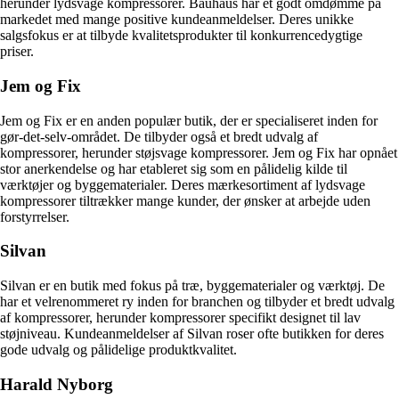
herunder lydsvage kompressorer. Bauhaus har et godt omdømme på
markedet med mange positive kundeanmeldelser. Deres unikke
salgsfokus er at tilbyde kvalitetsprodukter til konkurrencedygtige
priser.
Jem og Fix
Jem og Fix er en anden populær butik, der er specialiseret inden for
gør-det-selv-området. De tilbyder også et bredt udvalg af
kompressorer, herunder støjsvage kompressorer. Jem og Fix har opnået
stor anerkendelse og har etableret sig som en pålidelig kilde til
værktøjer og byggematerialer. Deres mærkesortiment af lydsvage
kompressorer tiltrækker mange kunder, der ønsker at arbejde uden
forstyrrelser.
Silvan
Silvan er en butik med fokus på træ, byggematerialer og værktøj. De
har et velrenommeret ry inden for branchen og tilbyder et bredt udvalg
af kompressorer, herunder kompressorer specifikt designet til lav
støjniveau. Kundeanmeldelser af Silvan roser ofte butikken for deres
gode udvalg og pålidelige produktkvalitet.
Harald Nyborg