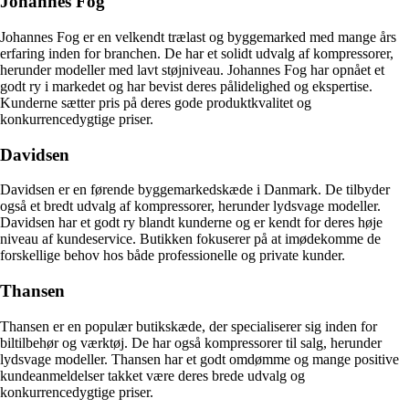
Johannes Fog
Johannes Fog er en velkendt trælast og byggemarked med mange års
erfaring inden for branchen. De har et solidt udvalg af kompressorer,
herunder modeller med lavt støjniveau. Johannes Fog har opnået et
godt ry i markedet og har bevist deres pålidelighed og ekspertise.
Kunderne sætter pris på deres gode produktkvalitet og
konkurrencedygtige priser.
Davidsen
Davidsen er en førende byggemarkedskæde i Danmark. De tilbyder
også et bredt udvalg af kompressorer, herunder lydsvage modeller.
Davidsen har et godt ry blandt kunderne og er kendt for deres høje
niveau af kundeservice. Butikken fokuserer på at imødekomme de
forskellige behov hos både professionelle og private kunder.
Thansen
Thansen er en populær butikskæde, der specialiserer sig inden for
biltilbehør og værktøj. De har også kompressorer til salg, herunder
lydsvage modeller. Thansen har et godt omdømme og mange positive
kundeanmeldelser takket være deres brede udvalg og
konkurrencedygtige priser.