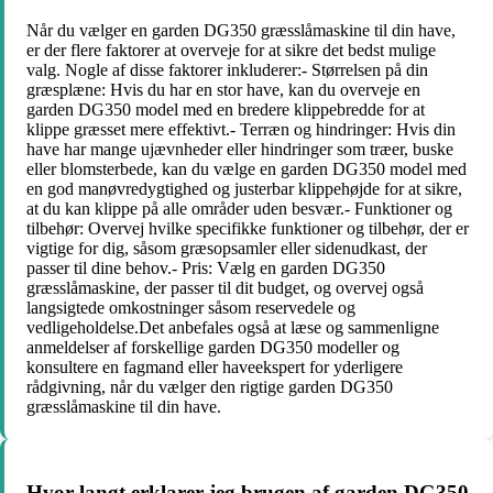
Når du vælger en garden DG350 græsslåmaskine til din have,
er der flere faktorer at overveje for at sikre det bedst mulige
valg. Nogle af disse faktorer inkluderer:- Størrelsen på din
græsplæne: Hvis du har en stor have, kan du overveje en
garden DG350 model med en bredere klippebredde for at
klippe græsset mere effektivt.- Terræn og hindringer: Hvis din
have har mange ujævnheder eller hindringer som træer, buske
eller blomsterbede, kan du vælge en garden DG350 model med
en god manøvredygtighed og justerbar klippehøjde for at sikre,
at du kan klippe på alle områder uden besvær.- Funktioner og
tilbehør: Overvej hvilke specifikke funktioner og tilbehør, der er
vigtige for dig, såsom græsopsamler eller sidenudkast, der
passer til dine behov.- Pris: Vælg en garden DG350
græsslåmaskine, der passer til dit budget, og overvej også
langsigtede omkostninger såsom reservedele og
vedligeholdelse.Det anbefales også at læse og sammenligne
anmeldelser af forskellige garden DG350 modeller og
konsultere en fagmand eller haveekspert for yderligere
rådgivning, når du vælger den rigtige garden DG350
græsslåmaskine til din have.
Hvor langt erklarer jeg brugen af garden DG350