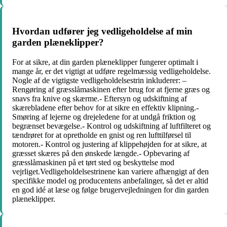
Hvordan udfører jeg vedligeholdelse af min
garden plæneklipper?
For at sikre, at din garden plæneklipper fungerer optimalt i
mange år, er det vigtigt at udføre regelmæssig vedligeholdelse.
Nogle af de vigtigste vedligeholdelsestrin inkluderer: –
Rengøring af græsslåmaskinen efter brug for at fjerne græs og
snavs fra knive og skærme.- Eftersyn og udskiftning af
skærebladene efter behov for at sikre en effektiv klipning.-
Smøring af lejerne og drejeledene for at undgå friktion og
begrænset bevægelse.- Kontrol og udskiftning af luftfilteret og
tændrøret for at opretholde en gnist og ren lufttilførsel til
motoren.- Kontrol og justering af klippehøjden for at sikre, at
græsset skæres på den ønskede længde.- Opbevaring af
græsslåmaskinen på et tørt sted og beskyttelse mod
vejrliget.Vedligeholdelsestrinene kan variere afhængigt af den
specifikke model og producentens anbefalinger, så det er altid
en god idé at læse og følge brugervejledningen for din garden
plæneklipper.