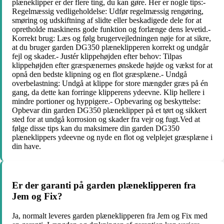
plæneklipper er der flere ting, du kan gøre. Her er nogle tips:-
Regelmæssig vedligeholdelse: Udfør regelmæssig rengøring,
smøring og udskiftning af slidte eller beskadigede dele for at
opretholde maskinens gode funktion og forlænge dens levetid.-
Korrekt brug: Læs og følg brugervejledningen nøje for at sikre,
at du bruger garden DG350 plæneklipperen korrekt og undgår
fejl og skader.- Justér klippehøjden efter behov: Tilpas
klippehøjden efter græspænernes ønskede højde og vækst for at
opnå den bedste klipning og en flot græsplæne.- Undgå
overbelastning: Undgå at klippe for store mængder græs på én
gang, da dette kan forringe klipperens ydeevne. Klip hellere i
mindre portioner og hyppigere.- Opbevaring og beskyttelse:
Opbevar din garden DG350 plæneklipper på et tørt og sikkert
sted for at undgå korrosion og skader fra vejr og fugt.Ved at
følge disse tips kan du maksimere din garden DG350
plæneklippers ydeevne og nyde en flot og velplejet græsplæne i
din have.
Er der garanti på garden plæneklipperen fra
Jem og Fix?
Ja, normalt leveres garden plæneklipperen fra Jem og Fix med