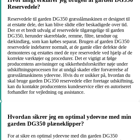
Reservedele?
Reservedele til garden DG350 græsslåmaskinen er designet til
at erstatte dele, der kan blive slidte eller beskadigede over tid.
Der er et bredt udvalg af reservedele tilgængelige til garden
DG350, herunder skæreblade, remme, filtre, tændrør og
dækindlæg, som kan købes separat. Brugen af garden DG350
reservedele indebærer normalt, at de gamle eller defekte dele
demonteres og erstattes med de nye reservedele ved hjælp af de
korrekte værktøjer og procedurer. Det er vigtigt at følge
producentens anvisninger og sikkerhedsforskrifter nøje under
udskiftningsprocessen for at undgå skader eller forværrelse af
græsslåmaskinens ydeevne. Hvis du er usikker på, hvordan du
skal bruge garden DG350 reservedele eller foretage udskiftning,
kan du kontakte producentens kundeservice eller en autoriseret
forhandler for vejledning og assistance.
Hvordan sikrer jeg en optimal ydeevne med min
garden DG350 plæneklipper?
For at sikre en optimal ydeevne med din garden DG350