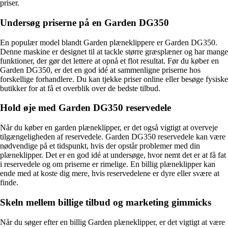
priser.
Undersøg priserne på en Garden DG350
En populær model blandt Garden plæneklippere er Garden DG350.
Denne maskine er designet til at tackle større græsplæner og har mange
funktioner, der gør det lettere at opnå et flot resultat. Før du køber en
Garden DG350, er det en god idé at sammenligne priserne hos
forskellige forhandlere. Du kan tjekke priser online eller besøge fysiske
butikker for at få et overblik over de bedste tilbud.
Hold øje med Garden DG350 reservedele
Når du køber en garden plæneklipper, er det også vigtigt at overveje
tilgængeligheden af reservedele. Garden DG350 reservedele kan være
nødvendige på et tidspunkt, hvis der opstår problemer med din
plæneklipper. Det er en god idé at undersøge, hvor nemt det er at få fat
i reservedele og om priserne er rimelige. En billig plæneklipper kan
ende med at koste dig mere, hvis reservedelene er dyre eller svære at
finde.
Skeln mellem billige tilbud og marketing gimmicks
Når du søger efter en billig Garden plæneklipper, er det vigtigt at være