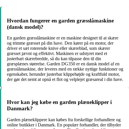
Hvordan fungerer en garden græsslåmaskine
(dansk model)?
En garden græsslåmaskine er en maskine designet til at skære
og trimme græsset på din have. Den kører på en motor, der
driver et sæt roterende knive eller skæreblad, som skærer
græsset jævnt og effektivt. Maskinen er udstyret med et
justerbart skærebredde, så du kan tilpasse den til din
græsplænes størrelse. Garden DG350 er en dansk model af en
græsslåmaskine, der leveres med en række nyttige funktioner og
egenskaber, herunder justerbar klippehøjde og kraftfuld motor,
der gør det nemt at opnå et flot og velplejet græsareal i din have.
Hvor kan jeg købe en garden plæneklipper i
Danmark?
Garden plæneklippere kan købes fra forskellige forhandlere og
online butikker i Danmark. En populær forhandler, der tilbyder