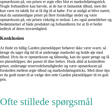
opmærksom på, om prisen er ægte eller blot et markedsføringstrick.
Nogle forhandlere kan hævde, at de har et fantastisk tilbud, men det
kan være en taktik for at få dig til at købe. For at undgå at blive narret,
skal du sammenligne priser på flere forskellige steder og være
opmærksom på, om prisen virkelig er nedsat. Læs også anmeldelser og
bedømmelser af både produktet og forhandleren for at få et bedre
indtryk af deres troværdighed.
Konklusion
At finde en billig Garden plæneklipper behøver ikke være svært, så
længe du tager dig tid til at undersøge markedet og holde øje med
tilbud. Hvis du er opmærksom og tålmodig, kan du spare penge og få
en plæneklipper, der passer til dine behov. Husk altid at kontrollere
priser, undersøge reservedelsmuligheder og være opmærksom på
forskellen mellem ægte tilbud og markedsføringstricks. Med disse tips
er du godt rustet til at vælge den rette Garden plæneklipper til en god
pris.
Ofte stillede spørgsmål