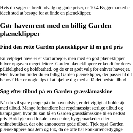
Hvis du søger et bredt udvalg og gode priser, er 10-4 Byggemarked et
ideelt sted at besøge for at finde en plæneklipper.
Gør havenrent med en billig Garden
plæneklipper
Find den rette Garden plæneklipper til en god pris
En velplejet have er et stort arbejde, men med en god plæneklipper
bliver opgaven meget lettere. Garden plæneklippere er kendt for deres
pålidelighed og holdbarhed, og de er et godt valg for enhver haveejer.
Men hvordan finder du en billig Garden plæneklipper, der passer til dit
behov? Her er nogle tips til at hjælpe dig med at få det bedste tilbud.
Søg efter tilbud på en Garden græsslåmaskine
Når du vil spare penge på din haveudstyr, er det vigtigt at holde øje
med tilbud. Mange forhandlere har regelmæssigt særlige tilbud og
kampagner, hvor du kan få en Garden græsslåmaskine til en nedsat
pris. Hold øje med lokale havecentre, byggemarkeder eller
onlinebutikker, der ofte annoncerer gode tilbud. Tjek også Garden
plæneklippere hos Jem og Fix, da de ofte har konkurrencedygtige