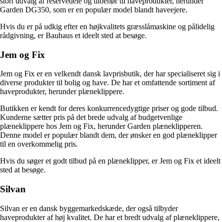
stort udvalg af reservedele og tilbehør til haveprodukter, herunder
Garden DG350, som er en populær model blandt haveejere.
Hvis du er på udkig efter en højkvalitets græsslåmaskine og pålidelig
rådgivning, er Bauhaus et ideelt sted at besøge.
Jem og Fix
Jem og Fix er en velkendt dansk lavprisbutik, der har specialiseret sig i
diverse produkter til bolig og have. De har et omfattende sortiment af
haveprodukter, herunder plæneklippere.
Butikken er kendt for deres konkurrencedygtige priser og gode tilbud.
Kunderne sætter pris på det brede udvalg af budgetvenlige
plæneklippere hos Jem og Fix, herunder Garden plæneklipperen.
Denne model er populær blandt dem, der ønsker en god plæneklipper
til en overkommelig pris.
Hvis du søger et godt tilbud på en plæneklipper, er Jem og Fix et ideelt
sted at besøge.
Silvan
Silvan er en dansk byggemarkedskæde, der også tilbyder
haveprodukter af høj kvalitet. De har et bredt udvalg af plæneklippere,