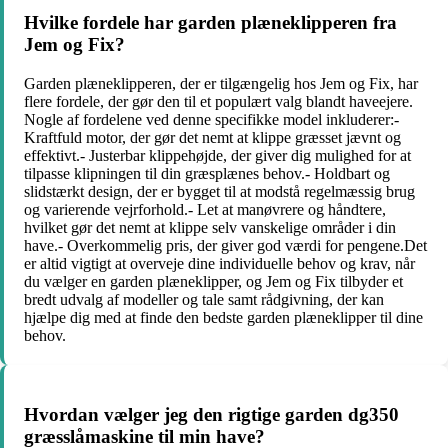
Hvilke fordele har garden plæneklipperen fra
Jem og Fix?
Garden plæneklipperen, der er tilgængelig hos Jem og Fix, har
flere fordele, der gør den til et populært valg blandt haveejere.
Nogle af fordelene ved denne specifikke model inkluderer:-
Kraftfuld motor, der gør det nemt at klippe græsset jævnt og
effektivt.- Justerbar klippehøjde, der giver dig mulighed for at
tilpasse klipningen til din græsplænes behov.- Holdbart og
slidstærkt design, der er bygget til at modstå regelmæssig brug
og varierende vejrforhold.- Let at manøvrere og håndtere,
hvilket gør det nemt at klippe selv vanskelige områder i din
have.- Overkommelig pris, der giver god værdi for pengene.Det
er altid vigtigt at overveje dine individuelle behov og krav, når
du vælger en garden plæneklipper, og Jem og Fix tilbyder et
bredt udvalg af modeller og tale samt rådgivning, der kan
hjælpe dig med at finde den bedste garden plæneklipper til dine
behov.
Hvordan vælger jeg den rigtige garden dg350
græsslåmaskine til min have?