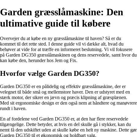
Garden græsslåmaskine: Den
ultimative guide til købere
Overvejer du at købe en ny græsslåmaskine til haven? Så er du
kommet til det rette sted. I denne guide vil vi dække alt, hvad du
behøver at vide for at træffe en informeret beslutning. Vi vil fokusere
på Garden DG350 græsslåmaskinen og dens reservedele, samt hvor du
kan købe den, herunder hos Jem og Fix.
Hvorfor vælge Garden DG350?
Garden DG350 er en pålidelig og effektiv græsslåmaskine, der er
velegnet til både små og mellemstore haver. Den er udstyret med en
stærk motor, der sikrer en jævn og præcis klipning af græsplænen.
Med sit ergonomiske design er den også nem at håndtere og manøvrere
rundt i haven.
En af fordelene ved Garden DG350 er, at den har flere reservedele
tilgængelige. Dette betyder, at hvis en del skulle gå i stykker, kan du
nemt få den udskiftet uden at skulle købe en helt ny maskine. Dette gør
Garden DG350 til et økonomisk og holdbart valg.