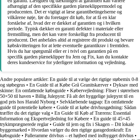
en garanti. Længden og dækningen af garantien kan variere
afhængigt af den specifikke garden plæneklippermodel og
producenten. Det er vigtigt at læse garantibetingelserne og
vilkårene nøje, før du foretager dit køb, for at få en klar
forståelse af, hvad der er dækket af garantien og i hvilken
periode. Typisk dækker en garanti defekter i materiale eller
fremstilling, men det kan være forskelligt fra producent til
producent. Det anbefales altid at registrere dit produkt og bevare
købskvitteringen for at lette eventuelle garantikrav i fremtiden.
Hvis du har spørgsmål eller er i tvivl om garantien på en
specifik garden plæneklipper fra Jem og Fix, kan du kontakte
deres kundeservice for yderligere information og vejledning.
Andre populære artikler:
En guide til at vælge det rigtige støbemix 0-8
og støbegrus
•
En Guide til at Købe Grå Granitskærver
•
Dyksav med
skinne: En omfattende købsguide
•
Købervejledning: Fliser i størrelsen
50×50 til haven
•
Billig Julepynt: Få alt det hyggelige julepynt til en
god pris hos Harald Nyborg
•
Selvklæbende tagpap: En omfattende
guide til potentielle købere
•
Guide til at købe drivhusgødning: Sådan
træffer du det rigtige valg
•
En Guide til Køb af Trærens: Essential
Information og Ekspertvejledning for Købere
•
En guide til 45×45
trykimprægnerede reglar
•
Guide til jem og fix i Skagen – Dit lokale
byggemarked
•
Hvordan vælger du den rigtige garagedonkraft: En
købsguide
•
Palleramme drivhus – et højbed med indbygget drivhus
•