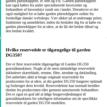
garden plæneklippere, er Jem og Fix. Garden plæneklippere
kan også købes fra andre specialiserede havecentre og
forhandlere af haveudstyr rundt om i landet. Derudover er der
også mulighed for at købe garden plæneklippere online fra
forskellige danske webshops. Vær sikker på at undersøge priser,
funktioner og anmeldelser, inden du beslutter dig for at købe en
garden plæneklipper for at sikre, at du får det bedste tilbud og
den bedste kvalitet.
Hvilke reservedele er tilgængelige til garden
DG350?
Der er flere reservedele tilgængelige til Garden DG350
græsslåmaskinen. Nogle af de mest almindelige reservedele
inkluderer skæreblade, remme, filtre, tændrør og dækindlæg.
Det anbefales altid at bruge originale reservedele fra
producenten for at sikre, at din garden DG350 fungerer optimalt
og forlænger dens levetid. Reservedelene kan normalt bestilles
direkte fra producenten eller gennem autoriserede forhandlere.
Det er også en god idé at følge brugervejledningen til
græsslåmaskinen for yderligere information om de specifikke
reservedele til garden DG350 modellen.