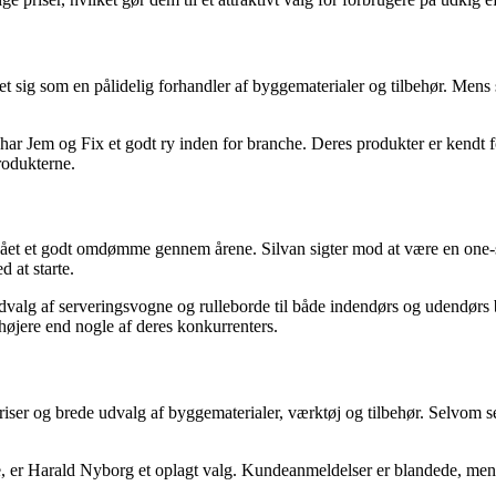
t sig som en pålidelig forhandler af byggematerialer og tilbehør. Mens
e, har Jem og Fix et godt ry inden for branche. Deres produkter er kend
produkterne.
t et godt omdømme gennem årene. Silvan sigter mod at være en one-stop
 at starte.
t udvalg af serveringsvogne og rulleborde til både indendørs og udendør
højere end nogle af deres konkurrenters.
iser og brede udvalg af byggematerialer, værktøj og tilbehør. Selvom s
, er Harald Nyborg et oplagt valg. Kundeanmeldelser er blandede, men 