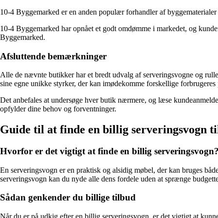
10-4 Byggemarked er en anden populær forhandler af byggematerialer og 
10-4 Byggemarked har opnået et godt omdømme i markedet, og kundern
Byggemarked.
Afsluttende bemærkninger
Alle de nævnte butikker har et bredt udvalg af serveringsvogne og rullebo
sine egne unikke styrker, der kan imødekomme forskellige forbrugeres 
Det anbefales at undersøge hver butik nærmere, og læse kundeanmeldelse
opfylder dine behov og forventninger.
Guide til at finde en billig serveringsvogn 
Hvorfor er det vigtigt at finde en billig serveringsvogn
En serveringsvogn er en praktisk og alsidig møbel, der kan bruges både 
serveringsvogn kan du nyde alle dens fordele uden at sprænge budgette
Sådan genkender du billige tilbud
Når du er på udkig efter en billig serveringsvogn, er det vigtigt at kun