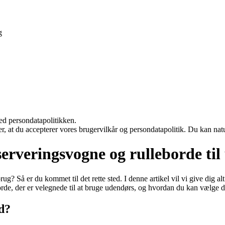
g
ed persondatapolitikken.
rer, at du accepterer vores brugervilkår og persondatapolitik. Du kan nat
serveringsvogne og rulleborde ti
ug? Så er du kommet til det rette sted. I denne artikel vil vi give dig al
rde, der er velegnede til at bruge udendørs, og hvordan du kan vælge de
rd?