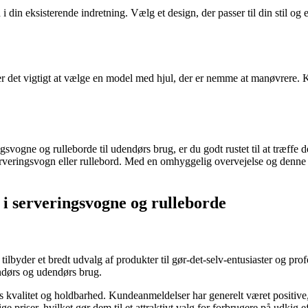
 din eksisterende indretning. Vælg et design, der passer til din stil og 
er det vigtigt at vælge en model med hjul, der er nemme at manøvrere. Kig 
gsvogne og rulleborde til udendørs brug, er du godt rustet til at træffe
erveringsvogn eller rullebord. Med en omhyggelig overvejelse og denne ve
g i serveringsvogne og rulleborde
byder et bredt udvalg af produkter til gør-det-selv-entusiaster og prof
ndørs og udendørs brug.
es kvalitet og holdbarhed. Kundeanmeldelser har generelt været positiv
riser, hvilket gør dem til et attraktivt valg for forbrugere på udkig e