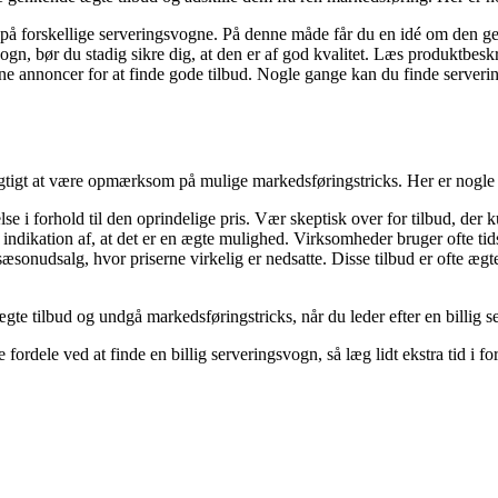
 forskellige serveringsvogne. På denne måde får du en idé om den genn
ogn, bør du stadig sikre dig, at den er af god kvalitet. Læs produktbesk
ine annoncer for at finde gode tilbud. Nogle gange kan du finde serveri
t vigtigt at være opmærksom på mulige markedsføringstricks. Her er nogle
se i forhold til den oprindelige pris. Vær skeptisk over for tilbud, der k
dikation af, at det er en ægte mulighed. Virksomheder bruger ofte tidsp
nudsalg, hvor priserne virkelig er nedsatte. Disse tilbud er ofte ægte
ægte tilbud og undgå markedsføringstricks, når du leder efter en billig 
e fordele ved at finde en billig serveringsvogn, så læg lidt ekstra tid i 