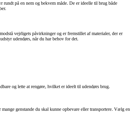
styr rundt på en nem og bekvem måde. De er ideelle til brug både
ber.
odstå vejrligets påvirkninger og er fremstillet af materialer, der er
enudstyr udendørs, når du har behov for det.
ldbare og lette at rengøre, hvilket er ideelt til udendørs brug.
or mange genstande du skal kunne opbevare eller transportere. Vælg en