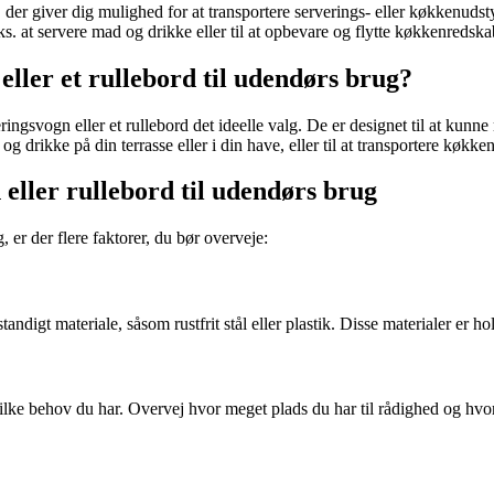
l, der giver dig mulighed for at transportere serverings- eller køkkenud
s. at servere mad og drikke eller til at opbevare og flytte køkkenredska
ller et rullebord til udendørs brug?
ngsvogn eller et rullebord det ideelle valg. De er designet til at kunne m
og drikke på din terrasse eller i din have, eller til at transportere køkk
eller rullebord til udendørs brug
 er der flere faktorer, du bør overveje:
tandigt materiale, såsom rustfrit stål eller plastik. Disse materialer er ho
vilke behov du har. Overvej hvor meget plads du har til rådighed og hv