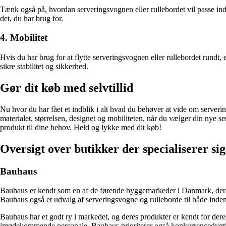
Tænk også på, hvordan serveringsvognen eller rullebordet vil passe ind i
det, du har brug for.
4. Mobilitet
Hvis du har brug for at flytte serveringsvognen eller rullebordet rundt, 
sikre stabilitet og sikkerhed.
Gør dit køb med selvtillid
Nu hvor du har fået et indblik i alt hvad du behøver at vide om serverin
materialet, størrelsen, designet og mobiliteten, når du vælger din nye s
produkt til dine behov. Held og lykke med dit køb!
Oversigt over butikker der specialiserer si
Bauhaus
Bauhaus er kendt som en af de førende byggemarkeder i Danmark, der til
Bauhaus også et udvalg af serveringsvogne og rulleborde til både inde
Bauhaus har et godt ry i markedet, og deres produkter er kendt for der
imødekommende personale. Bauhaus prioriterer også konkurrencedygtige p