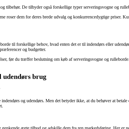
tilbehør. De tilbyder også forskellige typer serveringsvogne og rullebo
e roser dem for deres brede udvalg og konkurrencedygtige priser. Ku
rde til forskellige behov, hvad enten det er til indendørs eller udendørs
præferencer og budgetter.
r, før du træffer beslutning om køb af serveringsvogne og rulleborde. V
til udendørs brug
?
indendørs og udendørs. Men det betyder ikke, at du behøver at betale en
t.
ne genkende ægte tilbud og adskille dem fra ren markedsføring. Her er nog