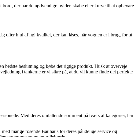
et bord, der har de nødvendige hylder, skabe eller kurve til at opbevare
efter hjul af høj kvalitet, der kan låses, når vognen er i brug, for at
 den bedste beslutning og købe det rigtige produkt. Husk at overveje
jledning i tankerne er vi sikre på, at du vil kunne finde det perfekte
essionelle. Med deres omfattende sortiment på tværs af kategorier, har
e, med mange rosende Bauhaus for deres pålidelige service og
fter serveringsvogne og rulleborde.