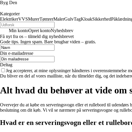
Byg Den
Kategorier
Elektriker
VVS
Murer
Tømrer
Maler
Gulv
Tag
Kloak
Sikkerhed
Påklædnin
Min konto
Opret konto
Nyhedsbrev
Få nyt fra os – tilmeld dig nyhedsbrevet
Gode tips. Ingen spam. Bare brugbar viden – gratis.
Din e-mailadresse
Deltag
Jeg accepterer, at mine oplysninger håndteres i overensstemmelse m
Du bliver en del af vores mailliste, når du tilmelder dig, og det indebæ
Alt hvad du behøver at vide om 
Overvejer du at købe en serveringsvogn eller et rullebord til udendørs br
beslutning om dit køb. Vi vil se nærmere på serveringsvogne og rullebo
Hvad er en serveringsvogn eller et rullebo