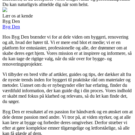
Du kan naturligvis afmelde dig når som helst.
Lær os at kende
Byg Den
Byg Den
Hos Byg Den brænder vi for at dele viden om byggeri, renovering
og alt, hvad der hører til. Vi er mere end blot et medie; vi er en
platform for entusiaster, professionelle og alle, der drømmer om at
skabe deres eget hjem. Vores mission er at inspirere og informere, så
du kan tage de rigtige valg, når du står over for bygge- og
renoveringsprojekter.
Vi tilbyder en bred vifte af artikler, guides og tips, der dækker alt fra
de nyeste trends inden for byggeri til praktiske råd om materialer og
metoder. Uanset om du er nybegynder eller har erfaring, finder du
værdifuld information, der kan guide dig i din proces. Vores indhold
er skabt med fokus på klarhed og relevans, så du let kan finde det,
du søger.
Byg Den er resultatet af en passion for håndværk og en ønsket om at
dele denne passion med andre. Vi tror på, at viden styrker, og at alle
kan lære at bygge og forbedre deres omgivelser. Derfor stræber vi
efter at gøre komplekse emner tilgængelige og letforståelige, så alle
kan få glæde af dem.