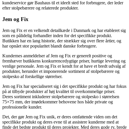
kundeservice gør Bauhaus til et ideelt sted for forbrugere, der leder
efter stolpebærere og relaterede produkter.
Jem og Fix
Jem og Fix er en velkendt detailkæde i Danmark og har etableret sig
som en pålidelig forhandler inden for det specifikke produkt.
Butikken har en lang historie, der strækker sig over flere årtier, og
har opnået stor popularitet blandt danske forbrugere.
Kundernes anmeldelser af Jem og Fix er generelt positive og
fremhæver butikkens konkurrencedygtige priser, hurtige levering og
venlige personale. Jem og Fix er kendt for at have et bredt udvalg af
produkter, herunder et imponerende sortiment af stolpebærere og
stolpesko af forskellige størrelser.
Jem og Fix har specialiseret sig i det specifikke produkt og har fokus
på at tilbyde produkter af høj kvalitet til overkommelige priser.
Deres sortiment inkluderer stolpebærere og stolpesko i størrelsen
75×75 mm, der imødekommer behovene hos både private og
professionelle kunder.
Det, der gør Jem og Fix unik, er deres omfattende viden om det
specifikke produkt og deres evne til at assistere kunderne med at
finde det bedste produkt til deres projekter. Med deres gode ry, brede