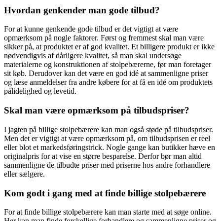
Hvordan genkender man gode tilbud?
For at kunne genkende gode tilbud er det vigtigt at være
opmærksom på nogle faktorer. Først og fremmest skal man være
sikker på, at produktet er af god kvalitet. Et billigere produkt er ikke
nødvendigvis af dårligere kvalitet, så man skal undersøge
materialerne og konstruktionen af stolpebærerne, før man foretager
sit køb. Derudover kan det være en god idé at sammenligne priser
og læse anmeldelser fra andre købere for at få en idé om produktets
pålidelighed og levetid.
Skal man være opmærksom på tilbudspriser?
I jagten på billige stolpebærere kan man også støde på tilbudspriser.
Men det er vigtigt at være opmærksom på, om tilbudsprisen er reel
eller blot et markedsføringstrick. Nogle gange kan butikker hæve en
originalpris for at vise en større besparelse. Derfor bør man altid
sammenligne de tilbudte priser med priserne hos andre forhandlere
eller sælgere.
Kom godt i gang med at finde billige stolpebærere
For at finde billige stolpebærere kan man starte med at søge online.
Her kan man finde forskellige forhandlere og sammenligne priser og