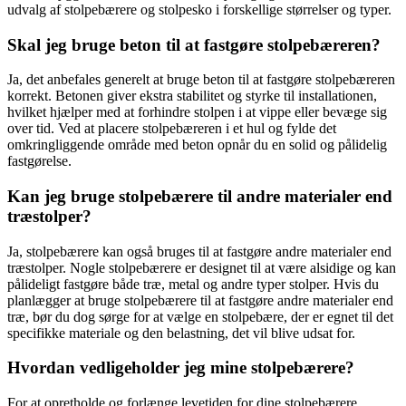
udvalg af stolpebærere og stolpesko i forskellige størrelser og typer.
Skal jeg bruge beton til at fastgøre stolpebæreren?
Ja, det anbefales generelt at bruge beton til at fastgøre stolpebæreren
korrekt. Betonen giver ekstra stabilitet og styrke til installationen,
hvilket hjælper med at forhindre stolpen i at vippe eller bevæge sig
over tid. Ved at placere stolpebæreren i et hul og fylde det
omkringliggende område med beton opnår du en solid og pålidelig
fastgørelse.
Kan jeg bruge stolpebærere til andre materialer end
træstolper?
Ja, stolpebærere kan også bruges til at fastgøre andre materialer end
træstolper. Nogle stolpebærere er designet til at være alsidige og kan
pålideligt fastgøre både træ, metal og andre typer stolper. Hvis du
planlægger at bruge stolpebærere til at fastgøre andre materialer end
træ, bør du dog sørge for at vælge en stolpebære, der er egnet til det
specifikke materiale og den belastning, det vil blive udsat for.
Hvordan vedligeholder jeg mine stolpebærere?
For at opretholde og forlænge levetiden for dine stolpebærere