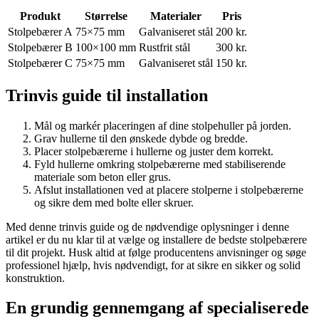
Produkt
Størrelse
Materialer
Pris
Stolpebærer A
75×75 mm
Galvaniseret stål
200 kr.
Stolpebærer B
100×100 mm
Rustfrit stål
300 kr.
Stolpebærer C
75×75 mm
Galvaniseret stål
150 kr.
Trinvis guide til installation
Mål og markér placeringen af ​​dine stolpehuller på jorden.
Grav hullerne til den ønskede dybde og bredde.
Placer stolpebærerne i hullerne og juster dem korrekt.
Fyld hullerne omkring stolpebærerne med stabiliserende
materiale som beton eller grus.
Afslut installationen ved at placere stolperne i stolpebærerne
og sikre dem med bolte eller skruer.
Med denne trinvis guide og de nødvendige oplysninger i denne
artikel er du nu klar til at vælge og installere de bedste stolpebærere
til dit projekt. Husk altid at følge producentens anvisninger og søge
professionel hjælp, hvis nødvendigt, for at sikre en sikker og solid
konstruktion.
En grundig gennemgang af specialiserede