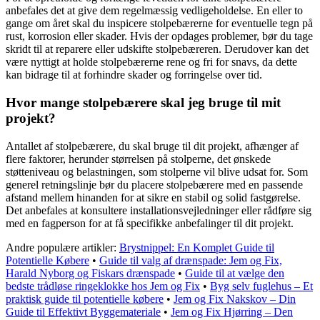
anbefales det at give dem regelmæssig vedligeholdelse. En eller to
gange om året skal du inspicere stolpebærerne for eventuelle tegn på
rust, korrosion eller skader. Hvis der opdages problemer, bør du tage
skridt til at reparere eller udskifte stolpebæreren. Derudover kan det
være nyttigt at holde stolpebærerne rene og fri for snavs, da dette
kan bidrage til at forhindre skader og forringelse over tid.
Hvor mange stolpebærere skal jeg bruge til mit
projekt?
Antallet af stolpebærere, du skal bruge til dit projekt, afhænger af
flere faktorer, herunder størrelsen på stolperne, det ønskede
støtteniveau og belastningen, som stolperne vil blive udsat for. Som
generel retningslinje bør du placere stolpebærere med en passende
afstand mellem hinanden for at sikre en stabil og solid fastgørelse.
Det anbefales at konsultere installationsvejledninger eller rådføre sig
med en fagperson for at få specifikke anbefalinger til dit projekt.
Andre populære artikler:
Brystnippel: En Komplet Guide til
Potentielle Købere
•
Guide til valg af drænspade: Jem og Fix,
Harald Nyborg og Fiskars drænspade
•
Guide til at vælge den
bedste trådløse ringeklokke hos Jem og Fix
•
Byg selv fuglehus – Et
praktisk guide til potentielle købere
•
Jem og Fix Nakskov – Din
Guide til Effektivt Byggemateriale
•
Jem og Fix Hjørring – Den