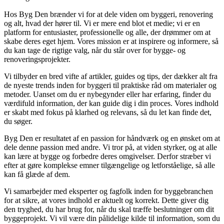
Hos Byg Den brænder vi for at dele viden om byggeri, renovering
og alt, hvad der hører til. Vi er mere end blot et medie; vi er en
platform for entusiaster, professionelle og alle, der drømmer om at
skabe deres eget hjem. Vores mission er at inspirere og informere, så
du kan tage de rigtige valg, når du står over for bygge- og
renoveringsprojekter.
Vi tilbyder en bred vifte af artikler, guides og tips, der dækker alt fra
de nyeste trends inden for byggeri til praktiske råd om materialer og
metoder. Uanset om du er nybegynder eller har erfaring, finder du
værdifuld information, der kan guide dig i din proces. Vores indhold
er skabt med fokus på klarhed og relevans, så du let kan finde det,
du søger.
Byg Den er resultatet af en passion for håndværk og en ønsket om at
dele denne passion med andre. Vi tror på, at viden styrker, og at alle
kan lære at bygge og forbedre deres omgivelser. Derfor stræber vi
efter at gøre komplekse emner tilgængelige og letforståelige, så alle
kan få glæde af dem.
Vi samarbejder med eksperter og fagfolk inden for byggebranchen
for at sikre, at vores indhold er aktuelt og korrekt. Dette giver dig
den tryghed, du har brug for, når du skal træffe beslutninger om dit
byggeprojekt. Vi vil være din pålidelige kilde til information, som du