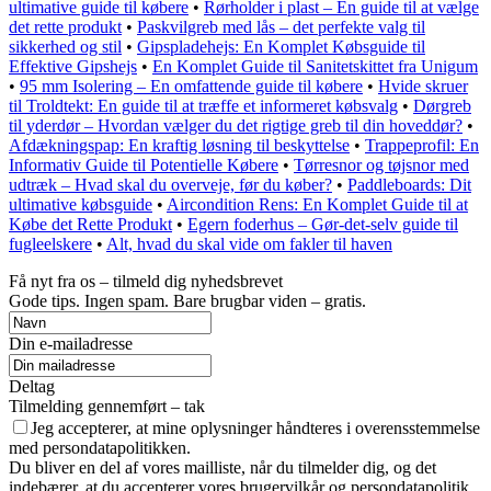
ultimative guide til købere
•
Rørholder i plast – En guide til at vælge
det rette produkt
•
Paskvilgreb med lås – det perfekte valg til
sikkerhed og stil
•
Gipspladehejs: En Komplet Købsguide til
Effektive Gipshejs
•
En Komplet Guide til Sanitetskittet fra Unigum
•
95 mm Isolering – En omfattende guide til købere
•
Hvide skruer
til Troldtekt: En guide til at træffe et informeret købsvalg
•
Dørgreb
til yderdør – Hvordan vælger du det rigtige greb til din hoveddør?
•
Afdækningspap: En kraftig løsning til beskyttelse
•
Trappeprofil: En
Informativ Guide til Potentielle Købere
•
Tørresnor og tøjsnor med
udtræk – Hvad skal du overveje, før du køber?
•
Paddleboards: Dit
ultimative købsguide
•
Aircondition Rens: En Komplet Guide til at
Købe det Rette Produkt
•
Egern foderhus – Gør-det-selv guide til
fugleelskere
•
Alt, hvad du skal vide om fakler til haven
Få nyt fra os – tilmeld dig nyhedsbrevet
Gode tips. Ingen spam. Bare brugbar viden – gratis.
Din e-mailadresse
Deltag
Tilmelding gennemført – tak
Jeg accepterer, at mine oplysninger håndteres i overensstemmelse
med persondatapolitikken.
Du bliver en del af vores mailliste, når du tilmelder dig, og det
indebærer, at du accepterer vores brugervilkår og persondatapolitik.