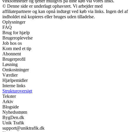
virksomheder og tjener muligvis på dine køb via vores links.
© Denne side er underlagt ophavsret. Vi arbejder med
affiliatepartnere og kan opnå indtægt ved køb via links. Ingen del af
indholdet må kopieres eller bruges uden tilladelse.
Oplysninger
FAQ
Brug for hjælp
Brugeroplevelse
Job hos os
Kom med et tip
Abonnent
Brugerprofil
Løsning
Omkostninger
Værdier
Hjælpemidler
Interne links
Strukturoversigt
Tekster
Arkiv
Blogside
Nyhedsstrøm
BygDen.dk
Unik Trafik
support@uniktrafik.dk