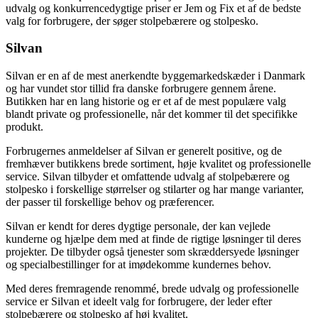
udvalg og konkurrencedygtige priser er Jem og Fix et af de bedste
valg for forbrugere, der søger stolpebærere og stolpesko.
Silvan
Silvan er en af ​​de mest anerkendte byggemarkedskæder i Danmark
og har vundet stor tillid fra danske forbrugere gennem årene.
Butikken har en lang historie og er et af de mest populære valg
blandt private og professionelle, når det kommer til det specifikke
produkt.
Forbrugernes anmeldelser af Silvan er generelt positive, og de
fremhæver butikkens brede sortiment, høje kvalitet og professionelle
service. Silvan tilbyder et omfattende udvalg af stolpebærere og
stolpesko i forskellige størrelser og stilarter og har mange varianter,
der passer til forskellige behov og præferencer.
Silvan er kendt for deres dygtige personale, der kan vejlede
kunderne og hjælpe dem med at finde de rigtige løsninger til deres
projekter. De tilbyder også tjenester som skræddersyede løsninger
og specialbestillinger for at imødekomme kundernes behov.
Med deres fremragende renommé, brede udvalg og professionelle
service er Silvan et ideelt valg for forbrugere, der leder efter
stolpebærere og stolpesko af høj kvalitet.