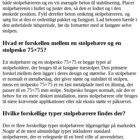
både stolpebæreren og en vis mængde beton til stabilisering. Placer
stolpebæreren i hullet og juster den, så den er lodret og i den
ønskede position. Fyld derefter beton omkring stolpebæreren, og
sørg for at den er ordentligt pakket og fastgjort. Lad betonen hærde i
den anbefalede tidsperiode, før du fortsætter med at fastgøre selve
stolpen.
Hvad er forskellen mellem en stolpebære og en
stolpesko 75×75?
En stolpebære og en stolpesko 75×75 er begge typer af
stolpeholdere, der bruges til at fastgøre træstolper. Den primære
forskel mellem dem ligger i deres design og størrelse. En stolpebære
er normalt et metalbeslag, der giver støtte og stabilitet til stolpen,
mens en stolpesko 75×75 er en fast metalplade med en åbning, der
passer til en 75×75 mm stolpe. Stolpesko bruges normalt, når der er
behov for en mere diskret installation, mens stolpebærere ofte bruges
til mere krævende applikationer eller når ekstra støtte er påkrævet.
Hvilke forskellige typer stolpebærere findes der?
Der er flere forskellige typer stolpebærere tilgængelige på markedet.
Nogle af de mest almindelige typer inkluderer standard
stolpebærere, der er velegnede til en bred vifte af anvendelser,