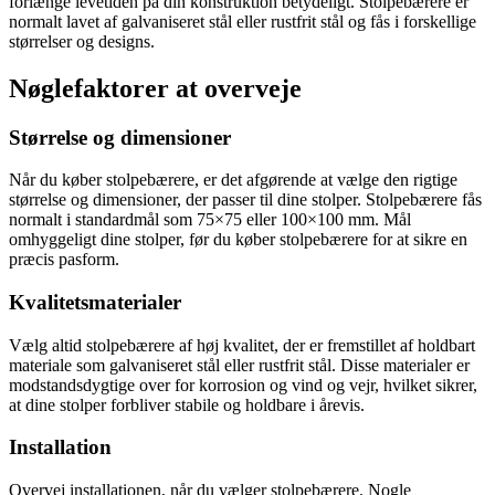
forlænge levetiden på din konstruktion betydeligt. Stolpebærere er
normalt lavet af galvaniseret stål eller rustfrit stål og fås i forskellige
størrelser og designs.
Nøglefaktorer at overveje
Størrelse og dimensioner
Når du køber stolpebærere, er det afgørende at vælge den rigtige
størrelse og dimensioner, der passer til dine stolper. Stolpebærere fås
normalt i standardmål som 75×75 eller 100×100 mm. Mål
omhyggeligt dine stolper, før du køber stolpebærere for at sikre en
præcis pasform.
Kvalitetsmaterialer
Vælg altid stolpebærere af høj kvalitet, der er fremstillet af holdbart
materiale som galvaniseret stål eller rustfrit stål. Disse materialer er
modstandsdygtige over for korrosion og vind og vejr, hvilket sikrer,
at dine stolper forbliver stabile og holdbare i årevis.
Installation
Overvej installationen, når du vælger stolpebærere. Nogle