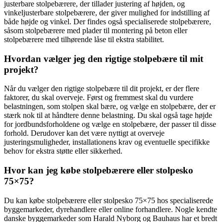
justerbare stolpebærere, der tillader justering af højden, og
vinkeljusterbare stolpebærere, der giver mulighed for indstilling af
både højde og vinkel. Der findes også specialiserede stolpebærere,
såsom stolpebærere med plader til montering på beton eller
stolpebærere med tilhørende låse til ekstra stabilitet.
Hvordan vælger jeg den rigtige stolpebære til mit
projekt?
Når du vælger den rigtige stolpebære til dit projekt, er der flere
faktorer, du skal overveje. Først og fremmest skal du vurdere
belastningen, som stolpen skal bære, og vælge en stolpebære, der er
stærk nok til at håndtere denne belastning. Du skal også tage højde
for jordbundsforholdene og vælge en stolpebære, der passer til disse
forhold. Derudover kan det være nyttigt at overveje
justeringsmuligheder, installationens krav og eventuelle specifikke
behov for ekstra støtte eller sikkerhed.
Hvor kan jeg købe stolpebærere eller stolpesko
75×75?
Du kan købe stolpebærere eller stolpesko 75×75 hos specialiserede
byggemarkeder, dyrehandlere eller online forhandlere. Nogle kendte
danske byggemarkeder som Harald Nyborg og Bauhaus har et bredt