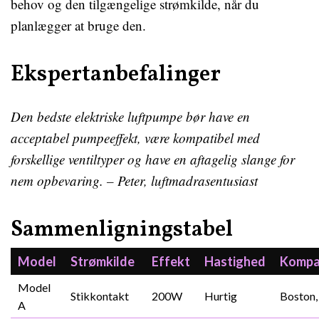
behov og den tilgængelige strømkilde, når du
planlægger at bruge den.
Ekspertanbefalinger
Den bedste elektriske luftpumpe bør have en
acceptabel pumpeeffekt, være kompatibel med
forskellige ventiltyper og have en aftagelig slange for
nem opbevaring. – Peter, luftmadrasentusiast
Sammenligningstabel
Model
Strømkilde
Effekt
Hastighed
Kompat
Model
Stikkontakt
200W
Hurtig
Boston,
A