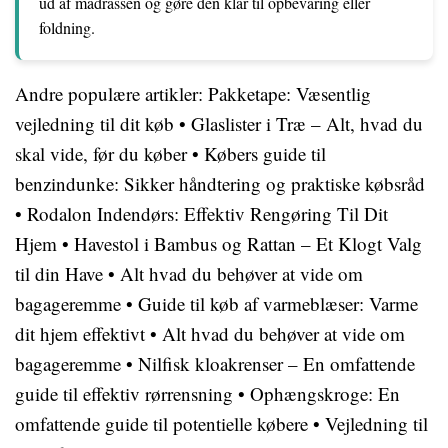
ud af madrassen og gøre den klar til opbevaring eller
foldning.
Andre populære artikler:
Pakketape: Væsentlig
vejledning til dit køb
•
Glaslister i Træ – Alt, hvad du
skal vide, før du køber
•
Købers guide til
benzindunke: Sikker håndtering og praktiske købsråd
•
Rodalon Indendørs: Effektiv Rengøring Til Dit
Hjem
•
Havestol i Bambus og Rattan – Et Klogt Valg
til din Have
•
Alt hvad du behøver at vide om
bagageremme
•
Guide til køb af varmeblæser: Varme
dit hjem effektivt
•
Alt hvad du behøver at vide om
bagageremme
•
Nilfisk kloakrenser – En omfattende
guide til effektiv rørrensning
•
Ophængskroge: En
omfattende guide til potentielle købere
•
Vejledning til