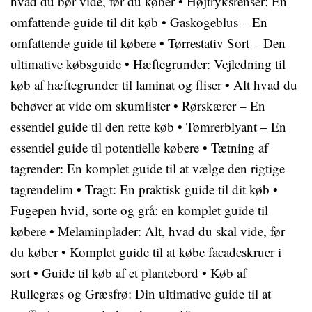
hvad du bør vide, før du køber
•
Højtryksrenser: En
omfattende guide til dit køb
•
Gaskogeblus – En
omfattende guide til købere
•
Tørrestativ Sort – Den
ultimative købsguide
•
Hæftegrunder: Vejledning til
køb af hæftegrunder til laminat og fliser
•
Alt hvad du
behøver at vide om skumlister
•
Rørskærer – En
essentiel guide til den rette køb
•
Tømrerblyant – En
essentiel guide til potentielle købere
•
Tætning af
tagrender: En komplet guide til at vælge den rigtige
tagrendelim
•
Tragt: En praktisk guide til dit køb
•
Fugepen hvid, sorte og grå: en komplet guide til
købere
•
Melaminplader: Alt, hvad du skal vide, før
du køber
•
Komplet guide til at købe facadeskruer i
sort
•
Guide til køb af et plantebord
•
Køb af
Rullegræs og Græsfrø: Din ultimative guide til at