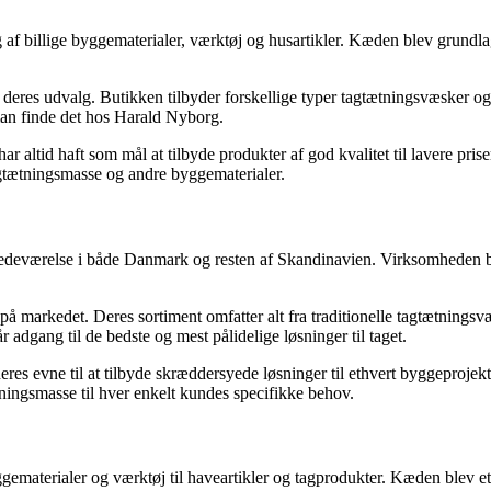
 billige byggematerialer, værktøj og husartikler. Kæden blev grundlagt
eres udvalg. Butikken tilbyder forskellige typer tagtætningsvæsker og
 man finde det hos Harald Nyborg.
r altid haft som mål at tilbyde produkter af god kvalitet til lavere pris
agtætningsmasse og andre byggematerialer.
tedeværelse i både Danmark og resten af Skandinavien. Virksomheden bl
på markedet. Deres sortiment omfatter alt fra traditionelle tagtætningsv
r adgang til de bedste og mest pålidelige løsninger til taget.
res evne til at tilbyde skræddersyede løsninger til ethvert byggeprojekt.
ningsmasse til hver enkelt kundes specifikke behov.
materialer og værktøj til haveartikler og tagprodukter. Kæden blev etab