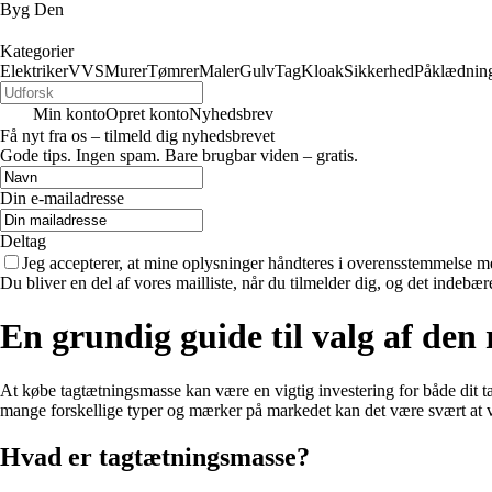
Byg Den
Kategorier
Elektriker
VVS
Murer
Tømrer
Maler
Gulv
Tag
Kloak
Sikkerhed
Påklædnin
Min konto
Opret konto
Nyhedsbrev
Få nyt fra os – tilmeld dig nyhedsbrevet
Gode tips. Ingen spam. Bare brugbar viden – gratis.
Din e-mailadresse
Deltag
Jeg accepterer, at mine oplysninger håndteres i overensstemmelse m
Du bliver en del af vores mailliste, når du tilmelder dig, og det indebæ
En grundig guide til valg af den
At købe tagtætningsmasse kan være en vigtig investering for både dit 
mange forskellige typer og mærker på markedet kan det være svært at væ
Hvad er tagtætningsmasse?