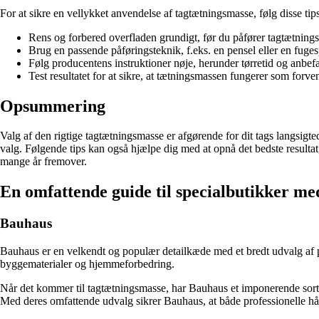
For at sikre en vellykket anvendelse af tagtætningsmasse, følg disse tips
Rens og forbered overfladen grundigt, før du påfører tagtætning
Brug en passende påføringsteknik, f.eks. en pensel eller en fuges
Følg producentens instruktioner nøje, herunder tørretid og anbefa
Test resultatet for at sikre, at tætningsmassen fungerer som forven
Opsummering
Valg af den rigtige tagtætningsmasse er afgørende for dit tags langsigt
valg. Følgende tips kan også hjælpe dig med at opnå det bedste resulta
mange år fremover.
En omfattende guide til specialbutikker m
Bauhaus
Bauhaus er en velkendt og populær detailkæde med et bredt udvalg af pr
byggematerialer og hjemmeforbedring.
Når det kommer til tagtætningsmasse, har Bauhaus et imponerende sortim
Med deres omfattende udvalg sikrer Bauhaus, at både professionelle hån