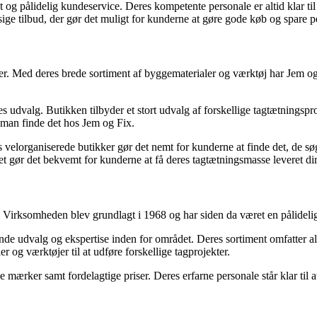
t og pålidelig kundeservice. Deres kompetente personale er altid klar t
e tilbud, der gør det muligt for kunderne at gøre gode køb og spare p
. Med deres brede sortiment af byggematerialer og værktøj har Jem og F
 udvalg. Butikken tilbyder et stort udvalg af forskellige tagtætningspr
n man finde det hos Jem og Fix.
velorganiserede butikker gør det nemt for kunderne at finde det, de søge
ket gør det bekvemt for kunderne at få deres tagtætningsmasse leveret dir
 Virksomheden blev grundlagt i 1968 og har siden da været en pålidelig
nde udvalg og ekspertise inden for området. Deres sortiment omfatter al
r og værktøjer til at udføre forskellige tagprojekter.
 mærker samt fordelagtige priser. Deres erfarne personale står klar til a