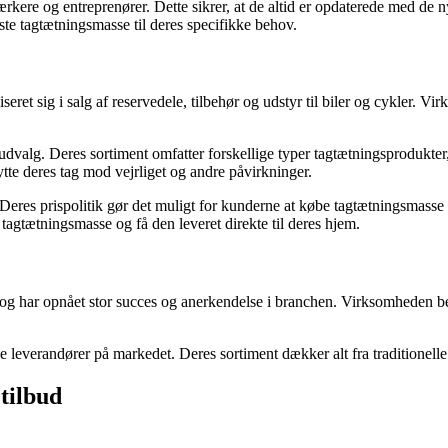
kere og entreprenører. Dette sikrer, at de altid er opdaterede med de n
dste tagtætningsmasse til deres specifikke behov.
seret sig i salg af reservedele, tilbehør og udstyr til biler og cykler. V
alg. Deres sortiment omfatter forskellige typer tagtætningsprodukter, d
ytte deres tag mod vejrliget og andre påvirkninger.
er. Deres prispolitik gør det muligt for kunderne at købe tagtætningsma
tagtætningsmasse og få den leveret direkte til deres hjem.
g har opnået stor succes og anerkendelse i branchen. Virksomheden bet
 leverandører på markedet. Deres sortiment dækker alt fra traditionelle
tilbud