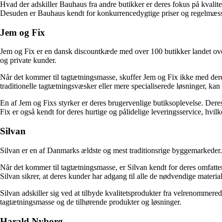
Hvad der adskiller Bauhaus fra andre butikker er deres fokus på kvalite
Desuden er Bauhaus kendt for konkurrencedygtige priser og regelmæssig
Jem og Fix
Jem og Fix er en dansk discountkæde med over 100 butikker landet over
og private kunder.
Når det kommer til tagtætningsmasse, skuffer Jem og Fix ikke med deres
traditionelle tagtætningsvæsker eller mere specialiserede løsninger, ka
En af Jem og Fixs styrker er deres brugervenlige butiksoplevelse. Deres 
Fix er også kendt for deres hurtige og pålidelige leveringsservice, hvil
Silvan
Silvan er en af Danmarks ældste og mest traditionsrige byggemarkeder.
Når det kommer til tagtætningsmasse, er Silvan kendt for deres omfatte
Silvan sikrer, at deres kunder har adgang til alle de nødvendige materiale
Silvan adskiller sig ved at tilbyde kvalitetsprodukter fra velrenommerede
tagtætningsmasse og de tilhørende produkter og løsninger.
Harald Nyborg