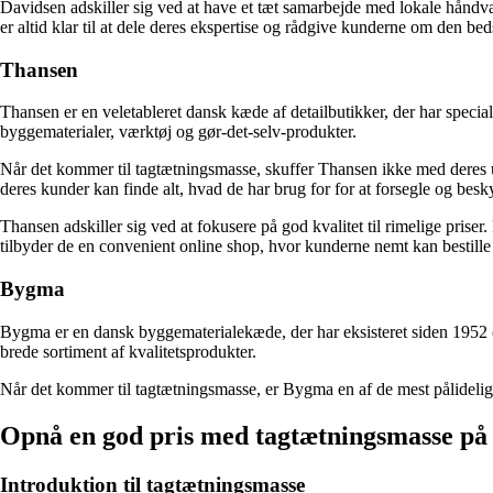
Davidsen adskiller sig ved at have et tæt samarbejde med lokale håndvær
er altid klar til at dele deres ekspertise og rådgive kunderne om den be
Thansen
Thansen er en veletableret dansk kæde af detailbutikker, der har speciali
byggematerialer, værktøj og gør-det-selv-produkter.
Når det kommer til tagtætningsmasse, skuffer Thansen ikke med deres udv
deres kunder kan finde alt, hvad de har brug for for at forsegle og besk
Thansen adskiller sig ved at fokusere på god kvalitet til rimelige pris
tilbyder de en convenient online shop, hvor kunderne nemt kan bestille 
Bygma
Bygma er en dansk byggematerialekæde, der har eksisteret siden 1952 o
brede sortiment af kvalitetsprodukter.
Når det kommer til tagtætningsmasse, er Bygma en af de mest pålidelige
Opnå en god pris med tagtætningsmasse på 
Introduktion til tagtætningsmasse