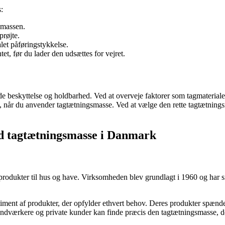
:
smassen.
prøjte.
let påføringstykkelse.
tet, før du lader den udsættes for vejret.
ede beskyttelse og holdbarhed. Ved at overveje faktorer som tagmaterial
t, når du anvender tagtætningsmasse. Ved at vælge den rette tagtætnings
ed tagtætningsmasse i Danmark
odukter til hus og have. Virksomheden blev grundlagt i 1960 og har sid
ent af produkter, der opfylder ethvert behov. Deres produkter spænder 
dværkere og private kunder kan finde præcis den tagtætningsmasse, der 