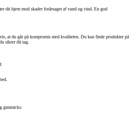
ytter dit hjem mod skader forårsaget af vand og vind. En god
igvis, at du går på kompromis med kvaliteten. Du kan finde produkter på
u sikrer dit tag.
d:
hed.
ing gimmicks: