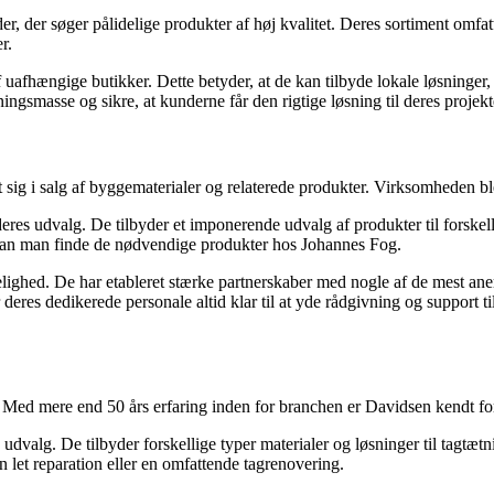
r, der søger pålidelige produkter af høj kvalitet. Deres sortiment omfat
r.
uafhængige butikker. Dette betyder, at de kan tilbyde lokale løsninger, 
ngsmasse og sikre, at kunderne får den rigtige løsning til deres projekt
sig i salg af byggematerialer og relaterede produkter. Virksomheden ble
es udvalg. De tilbyder et imponerende udvalg af produkter til forskell
, kan man finde de nødvendige produkter hos Johannes Fog.
elighed. De har etableret stærke partnerskaber med nogle af de mest aner
eres dedikerede personale altid klar til at yde rådgivning og support ti
Med mere end 50 års erfaring inden for branchen er Davidsen kendt for 
valg. De tilbyder forskellige typer materialer og løsninger til tagtætn
en let reparation eller en omfattende tagrenovering.