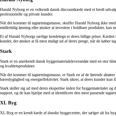
Harald Nyborg er en velkendt dansk discountkæde med et bredt udvalg af
professionelle og private kunder.
Når det kommer til tagtætningsmasse, skuffer Harald Nyborg ikke med d
midlertidig løsning eller ønsker at investere i holdbare produkter, kan
Et af Harald Nyborgs særlige kendetegn er deres billige priser. Kæden ha
kunder, der ønsker at få mest muligt ud af deres penge, når de køber t
Stark
Stark er en anerkendt dansk byggematerialeleverandør med en stor tils
og kvalitetsprodukter.
Når det kommer til tagtætningsmasse, er Stark en af de førende aktører 
bæredygtighed og energieffektivitet. Stark sikrer, at deres kunder kun få
Stark skiller sig ud med deres ekspertise inden for byggematerialer og de
support, og de kan hjælpe med at identificere den mest passende tagtæt
XL Byg
XL Byg er en kendt kæde af danske byggecentre, der sælger alt fra bygge