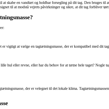
l at skabe en vandtæt og holdbar forsegling på dit tag. Den bruges til at
gnet til at modstå vejrets påvirkninger og sikre, at dit tag forbliver tørt 
ætningsmasse?
er:
et er vigtigt at vælge en tagtætningsmasse, der er kompatibel med dit t
ille hul eller revne, eller har du behov for at tætne hele taget? Nogle t
gtætningsmasse, der er velegnet til det lokale klima. Tagtætningsmasse
asse