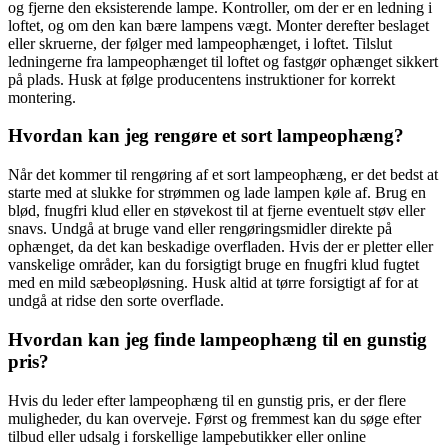
og fjerne den eksisterende lampe. Kontroller, om der er en ledning i
loftet, og om den kan bære lampens vægt. Monter derefter beslaget
eller skruerne, der følger med lampeophænget, i loftet. Tilslut
ledningerne fra lampeophænget til loftet og fastgør ophænget sikkert
på plads. Husk at følge producentens instruktioner for korrekt
montering.
Hvordan kan jeg rengøre et sort lampeophæng?
Når det kommer til rengøring af et sort lampeophæng, er det bedst at
starte med at slukke for strømmen og lade lampen køle af. Brug en
blød, fnugfri klud eller en støvekost til at fjerne eventuelt støv eller
snavs. Undgå at bruge vand eller rengøringsmidler direkte på
ophænget, da det kan beskadige overfladen. Hvis der er pletter eller
vanskelige områder, kan du forsigtigt bruge en fnugfri klud fugtet
med en mild sæbeopløsning. Husk altid at tørre forsigtigt af for at
undgå at ridse den sorte overflade.
Hvordan kan jeg finde lampeophæng til en gunstig
pris?
Hvis du leder efter lampeophæng til en gunstig pris, er der flere
muligheder, du kan overveje. Først og fremmest kan du søge efter
tilbud eller udsalg i forskellige lampebutikker eller online