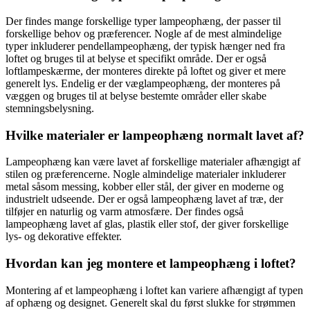
Der findes mange forskellige typer lampeophæng, der passer til
forskellige behov og præferencer. Nogle af de mest almindelige
typer inkluderer pendellampeophæng, der typisk hænger ned fra
loftet og bruges til at belyse et specifikt område. Der er også
loftlampeskærme, der monteres direkte på loftet og giver et mere
generelt lys. Endelig er der væglampeophæng, der monteres på
væggen og bruges til at belyse bestemte områder eller skabe
stemningsbelysning.
Hvilke materialer er lampeophæng normalt lavet af?
Lampeophæng kan være lavet af forskellige materialer afhængigt af
stilen og præferencerne. Nogle almindelige materialer inkluderer
metal såsom messing, kobber eller stål, der giver en moderne og
industrielt udseende. Der er også lampeophæng lavet af træ, der
tilføjer en naturlig og varm atmosfære. Der findes også
lampeophæng lavet af glas, plastik eller stof, der giver forskellige
lys- og dekorative effekter.
Hvordan kan jeg montere et lampeophæng i loftet?
Montering af et lampeophæng i loftet kan variere afhængigt af typen
af ophæng og designet. Generelt skal du først slukke for strømmen