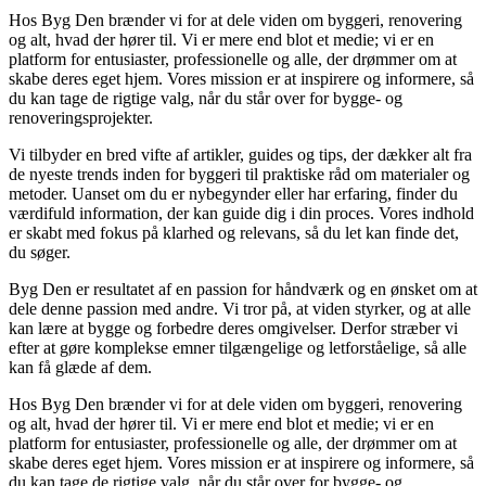
Hos Byg Den brænder vi for at dele viden om byggeri, renovering
og alt, hvad der hører til. Vi er mere end blot et medie; vi er en
platform for entusiaster, professionelle og alle, der drømmer om at
skabe deres eget hjem. Vores mission er at inspirere og informere, så
du kan tage de rigtige valg, når du står over for bygge- og
renoveringsprojekter.
Vi tilbyder en bred vifte af artikler, guides og tips, der dækker alt fra
de nyeste trends inden for byggeri til praktiske råd om materialer og
metoder. Uanset om du er nybegynder eller har erfaring, finder du
værdifuld information, der kan guide dig i din proces. Vores indhold
er skabt med fokus på klarhed og relevans, så du let kan finde det,
du søger.
Byg Den er resultatet af en passion for håndværk og en ønsket om at
dele denne passion med andre. Vi tror på, at viden styrker, og at alle
kan lære at bygge og forbedre deres omgivelser. Derfor stræber vi
efter at gøre komplekse emner tilgængelige og letforståelige, så alle
kan få glæde af dem.
Hos Byg Den brænder vi for at dele viden om byggeri, renovering
og alt, hvad der hører til. Vi er mere end blot et medie; vi er en
platform for entusiaster, professionelle og alle, der drømmer om at
skabe deres eget hjem. Vores mission er at inspirere og informere, så
du kan tage de rigtige valg, når du står over for bygge- og