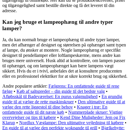
tilgængeligt til onlinekøb. Her kan du se produktbeskrivelser, priser
og tilgængelighed samt bestille direkte og få det leveret til din
adresse.
Kan jeg bruge et lampeophæng til andre typer
lamper?
Ja, du kan normalt bruge et lampeophæng til andre typer lamper,
men det afhænger af designet og størrelsen på ophænget samt typen
af lampe, du ønsker at montere. Nogle lampeophæng er specifikt
designet til pendellamper eller loftlampeskærme, mens andre kan
bruges mere universelt. Husk altid at kontrollere, om lampen passer
til ophænget, og om lampeophænget kan bære lampens vægt
sikkert. Hvis du er i tvivl, anbefales det at konsultere producenten
eller en professionel elektriker for at sikre korrekt brug og sikkerhed.
Andre populære artikler:
Fælgrens: En omfattende guide til rene
fælge
•
Køb af saltspreder – din guide til det bedste valg
•
Afløbsskål til Badeværelset: En purus valgmulighed
•
En grundig
guide til at vælge de rette maskinskruer
•
Den ultimative guide til at
vælge den rette liggestol til dine behov
•
Knager i træ: En
omfattende guide til dit næste køb
•
Nummerplade skruer: Vigtige
overvejelser og tips til købere
•
Kend Dine Muligheder: Jem og Fix
Klarup
•
Nordlux Væglampe: Den ultimative vejledning til købere
•
En guide til at vælge den perfekte wokpande til grill
•
Bjælkehytte: