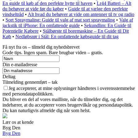
En guide til køb af den perfekte hytte til haven
•
Lr44 Batteri – Alt
du behøver at vide før du køber
•
Guide til at vælge den perfekte
vindseltråd
•
Alt hvad du behøver at vide om antenner til tv og radio
•
Sort Spraymaling: Guide til valg af mat sort spraymaling
•
Valg af
jackstik til iPhone: En omfattende guide
•
Sekundlim: En Guide til
Potentielle Købere
•
Stålbørste til boremaskine – En Guide til Dit
Køb
•
Nedløbsrør i Stål: En omfattende købsguide til dit tag
Få nyt fra os – tilmeld dig nyhedsbrevet
Gode tips. Ingen spam. Bare brugbar viden – gratis.
Din e-mailadresse
Deltag
Tilmelding gennemført – tak
Jeg accepterer, at mine oplysninger håndteres i overensstemmelse
med persondatapolitikken.
Du bliver en del af vores mailliste, når du tilmelder dig, og det
indebærer, at du accepterer vores brugervilkår og persondatapolitik.
Du kan naturligvis afmelde dig når som helst.
Lær os at kende
Byg Den
Byg Den