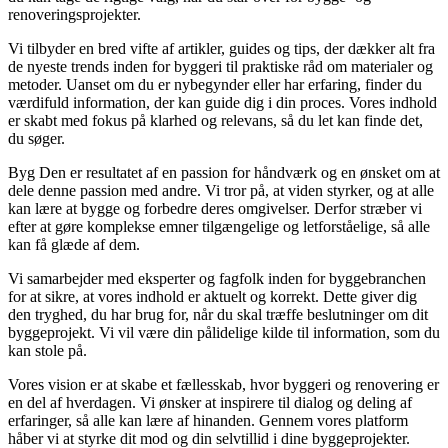
renoveringsprojekter.
Vi tilbyder en bred vifte af artikler, guides og tips, der dækker alt fra
de nyeste trends inden for byggeri til praktiske råd om materialer og
metoder. Uanset om du er nybegynder eller har erfaring, finder du
værdifuld information, der kan guide dig i din proces. Vores indhold
er skabt med fokus på klarhed og relevans, så du let kan finde det,
du søger.
Byg Den er resultatet af en passion for håndværk og en ønsket om at
dele denne passion med andre. Vi tror på, at viden styrker, og at alle
kan lære at bygge og forbedre deres omgivelser. Derfor stræber vi
efter at gøre komplekse emner tilgængelige og letforståelige, så alle
kan få glæde af dem.
Vi samarbejder med eksperter og fagfolk inden for byggebranchen
for at sikre, at vores indhold er aktuelt og korrekt. Dette giver dig
den tryghed, du har brug for, når du skal træffe beslutninger om dit
byggeprojekt. Vi vil være din pålidelige kilde til information, som du
kan stole på.
Vores vision er at skabe et fællesskab, hvor byggeri og renovering er
en del af hverdagen. Vi ønsker at inspirere til dialog og deling af
erfaringer, så alle kan lære af hinanden. Gennem vores platform
håber vi at styrke dit mod og din selvtillid i dine byggeprojekter.