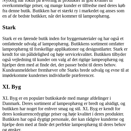
Nyborg har fokus på levering af produkter af god kvalitet til
overkommelige priser, og mange kunder er tilfredse med deres køb
fra denne butik. Butikken har et stærkt ry i markedet og anses som
en af ​​de bedste butikker, når det kommer til lampeophæng.
Stark
Stark er en førende butik inden for byggematerialer og har også et
omfattende udvalg af lampeophæng. Butikkens sortiment omfatter
lampeophæng til forskellige applikationer og designstilarter. Stark er
kendt for sin pålidelighed og høje servicekvalitet. Butikken tilbyder
også vejledning til kunder om valg af det rigtige lampeophæng og
hjælper dem med at finde det, der passer bedst til deres behov.
Kundeanmeldelser fremhæver ofte Starks brede udvalg og evne til at
imødekomme kundernes individuelle præferencer.
XL Byg
XL Byg er en populær butikskæde med mange afdelinger i
Danmark. Deres sortiment af lampeophæng er bredt og alsidigt, og
butikken har noget for enhver smag og stil. XL Byg er kendt for
deres konkurrencedygtige priser og høje kvalitet i deres produkter.
Butikken har også dygtigt personale, der kan rådgive kunderne og
hjælpe dem med at finde det perfekte lampeophæng til deres behov
og ønsker.