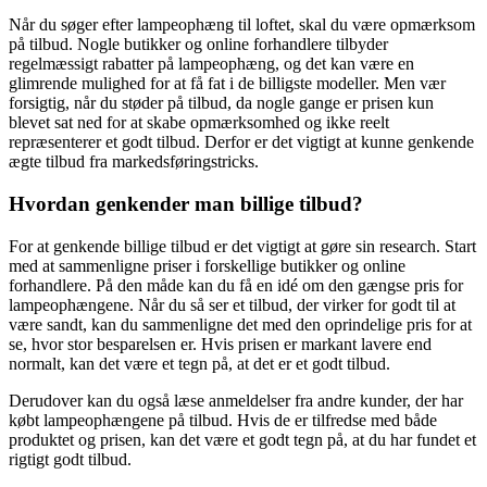
Når du søger efter lampeophæng til loftet, skal du være opmærksom
på tilbud. Nogle butikker og online forhandlere tilbyder
regelmæssigt rabatter på lampeophæng, og det kan være en
glimrende mulighed for at få fat i de billigste modeller. Men vær
forsigtig, når du støder på tilbud, da nogle gange er prisen kun
blevet sat ned for at skabe opmærksomhed og ikke reelt
repræsenterer et godt tilbud. Derfor er det vigtigt at kunne genkende
ægte tilbud fra markedsføringstricks.
Hvordan genkender man billige tilbud?
For at genkende billige tilbud er det vigtigt at gøre sin research. Start
med at sammenligne priser i forskellige butikker og online
forhandlere. På den måde kan du få en idé om den gængse pris for
lampeophængene. Når du så ser et tilbud, der virker for godt til at
være sandt, kan du sammenligne det med den oprindelige pris for at
se, hvor stor besparelsen er. Hvis prisen er markant lavere end
normalt, kan det være et tegn på, at det er et godt tilbud.
Derudover kan du også læse anmeldelser fra andre kunder, der har
købt lampeophængene på tilbud. Hvis de er tilfredse med både
produktet og prisen, kan det være et godt tegn på, at du har fundet et
rigtigt godt tilbud.