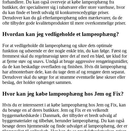
forhandlere. Du kan også overveje at købe lampeophæng fra
butikker, der specialiserer sig i rabatvarer eller store varehuse, hvor
du kan finde et bredt udvalg til konkurrencedygtige priser.
Derudover kan du gå efterlampeophæng uden mærkevarer, da de
ofte tilbyder gode kvalitetsprodukter til mere overkommelige priser.
Hvordan kan jeg vedligeholde et lampeophæng?
For at vedligeholde dit lampeophæng og sikre dets optimale
funktion og udseende er der nogle enkle trin, du kan følge. Først og
fremmest skal du regelmæssigt tørre det af med en blød, tør klud for
at fjerne støv og snavs. Undgå at bruge aggressive rengøringsmidler,
da de kan beskadige overfladen og finishen. Hvis dit lampeophæng
har afmonterbare dele, kan du tage dem af og rengøre dem separat.
Derudover skal du sørge for at stramme eventuelle løse skruer eller
beslag, der holder ophænget sammen.
Hvor kan jeg købe lampeophæng hos Jem og Fix?
Hvis du er interesseret i at købe lampeophæng hos Jem og Fix, kan
du besøge en af deres butikker. Jem og Fix er en velkendt
byggemarkedskæde i Danmark, der tilbyder et bredt udvalg af
byggematerialer og tilbehør, herunder lampeophæng. Du kan også
besøge deres hjemmeside og finde udvalget af lampeophæng, der er