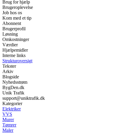
Brug for hjælp
Brugeroplevelse
Job hos os
Kom med et tip
Abonnent
Brugerprofil
Løsning
Omkostninger
Værdier
Hjælpemidler
Interne links
Strukturoversigt
Tekster
Arkiv
Blogside
Nyhedsstrøm
BygDen.dk
Unik Trafik
support@uniktrafik.dk
Kategorier
Elektriker
VVS
Murer
Tømrer
Maler