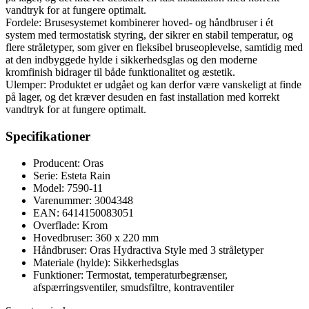
vandtryk for at fungere optimalt.
Fordele: Brusesystemet kombinerer hoved- og håndbruser i ét
system med termostatisk styring, der sikrer en stabil temperatur, og
flere stråletyper, som giver en fleksibel bruseoplevelse, samtidig med
at den indbyggede hylde i sikkerhedsglas og den moderne
kromfinish bidrager til både funktionalitet og æstetik.
Ulemper: Produktet er udgået og kan derfor være vanskeligt at finde
på lager, og det kræver desuden en fast installation med korrekt
vandtryk for at fungere optimalt.
Specifikationer
Producent: Oras
Serie: Esteta Rain
Model: 7590-11
Varenummer: 3004348
EAN: 6414150083051
Overflade: Krom
Hovedbruser: 360 x 220 mm
Håndbruser: Oras Hydractiva Style med 3 stråletyper
Materiale (hylde): Sikkerhedsglas
Funktioner: Termostat, temperaturbegrænser,
afspærringsventiler, smudsfiltre, kontraventiler