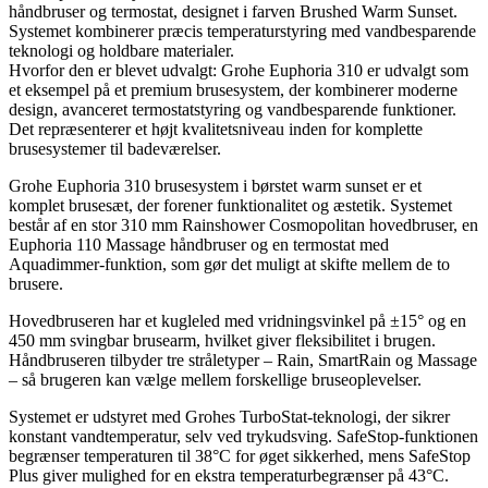
håndbruser og termostat, designet i farven Brushed Warm Sunset.
Systemet kombinerer præcis temperaturstyring med vandbesparende
teknologi og holdbare materialer.
Hvorfor den er blevet udvalgt: Grohe Euphoria 310 er udvalgt som
et eksempel på et premium brusesystem, der kombinerer moderne
design, avanceret termostatstyring og vandbesparende funktioner.
Det repræsenterer et højt kvalitetsniveau inden for komplette
brusesystemer til badeværelser.
Grohe Euphoria 310 brusesystem i børstet warm sunset er et
komplet brusesæt, der forener funktionalitet og æstetik. Systemet
består af en stor 310 mm Rainshower Cosmopolitan hovedbruser, en
Euphoria 110 Massage håndbruser og en termostat med
Aquadimmer-funktion, som gør det muligt at skifte mellem de to
brusere.
Hovedbruseren har et kugleled med vridningsvinkel på ±15° og en
450 mm svingbar brusearm, hvilket giver fleksibilitet i brugen.
Håndbruseren tilbyder tre stråletyper – Rain, SmartRain og Massage
– så brugeren kan vælge mellem forskellige bruseoplevelser.
Systemet er udstyret med Grohes TurboStat-teknologi, der sikrer
konstant vandtemperatur, selv ved trykudsving. SafeStop-funktionen
begrænser temperaturen til 38°C for øget sikkerhed, mens SafeStop
Plus giver mulighed for en ekstra temperaturbegrænser på 43°C.