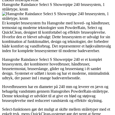
Hansgrohe Raindance Select S Showerpipe 240 brusesystem, 1
stråletype, krom
Et komplet brusesystem fra Hansgrohe med hoved- og håndbruser,
termostat og moderne teknologier som PowderRain, Select og
QuickClean, designet til komfortabel og effektiv bruseoplevelse.
Hvorfor den er blevet udvalgt: Dette brusesystem er udvalgt for sin
kombination af funktionalitet, design og teknologier, der forbedrer
både komfort og vandforbrug. Det repræsenterer et højkvalitetsvalg
inden for komplette brusesystemer til moderne badeværelser.
Hansgrohe Raindance Select S Showerpipe 240 er et komplet
brusesystem, der kombinerer hovedbruser, håndbruser,
brusetermostat, bruserslange, glider og bruserstang i ét samlet
design. Systemet er udført i krom og har et moderne, minimalistisk
udtryk, der passer ind i mange badeværelsesstile.
Hovedbruseren har en diameter på 240 mm og leverer en jævn og
behagelig vandstrøm gennem Hansgrohes PowderRain-stråletype.
Denne teknologi er udviklet til at give en blød og støjsvag
bruseoplevelse med reduceret vandstænk og effektiv skylning.
Select-funktionen gør det muligt at skifte mellem stråletyper med et
enkelt tryk, mens QuickClean-systemet gør det nemt at fjerne