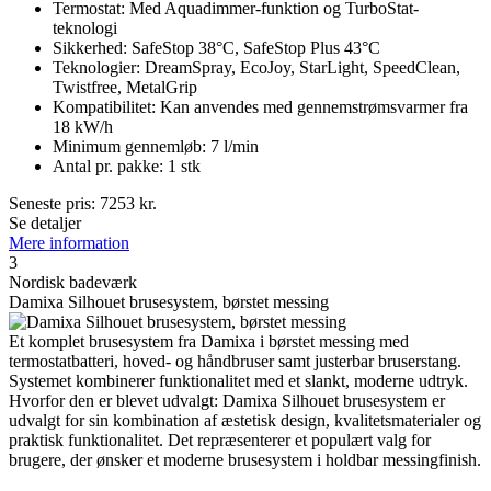
Termostat: Med Aquadimmer-funktion og TurboStat-
teknologi
Sikkerhed: SafeStop 38°C, SafeStop Plus 43°C
Teknologier: DreamSpray, EcoJoy, StarLight, SpeedClean,
Twistfree, MetalGrip
Kompatibilitet: Kan anvendes med gennemstrømsvarmer fra
18 kW/h
Minimum gennemløb: 7 l/min
Antal pr. pakke: 1 stk
Seneste pris:
7253
kr.
Se detaljer
Mere information
3
Nordisk badeværk
Damixa Silhouet brusesystem, børstet messing
Et komplet brusesystem fra Damixa i børstet messing med
termostatbatteri, hoved- og håndbruser samt justerbar bruserstang.
Systemet kombinerer funktionalitet med et slankt, moderne udtryk.
Hvorfor den er blevet udvalgt: Damixa Silhouet brusesystem er
udvalgt for sin kombination af æstetisk design, kvalitetsmaterialer og
praktisk funktionalitet. Det repræsenterer et populært valg for
brugere, der ønsker et moderne brusesystem i holdbar messingfinish.