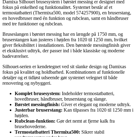
Damixa Silhouet brusesystem i børstet messing er designet med
fokus på enkelhed og funktionalitet. Systemet består af et
termostatbatteri (Thermixa500, model 574257900), en bruserstang,
en hovedbruser med én funktion og rubclean, samt en håndbruser
med tre funktioner og rubclean.
Bruseslangen i børstet messing har en længde på 1750 mm, og
bruserstangen kan justeres i højden fra 1020 til 1250 mm, hvilket
giver fleksibilitet i installationen. Den børstede messingfinish giver
et eksklusivt udtryk, der passer ind i både klassiske og moderne
badeværelser.
Silhouet-serien er kendetegnet ved sit slanke design og Damixas
fokus på kvalitet og holdbarhed. Kombinationen af funktionelle
detaljer og et tidløst udseende gør systemet velegnet til både
renovering og nybyggeri.
Komplet brusesystem:
Indeholder termostatbatteri,
hovedbruser, håndbruser, bruserstang og slange.
Børstet messingfinish:
Giver et elegant og moderne udtryk.
Justerbar bruserstang:
Kan tilpasses fra 1020 til 1250 mm i
højden.
Rubclean-funktion:
Gør det nemt at fjerne kalk fra
brusehovederne.
Termostatbatteri Thermixa500:
Sikrer stabil