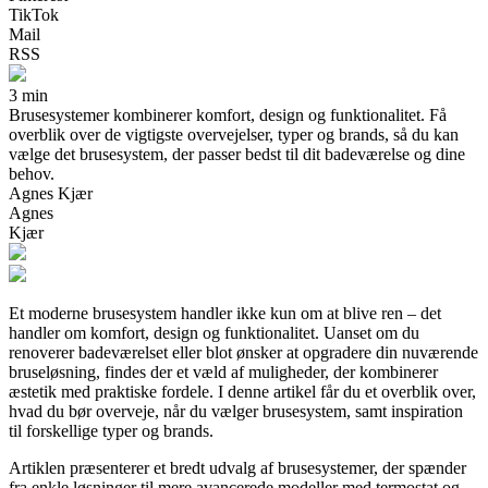
TikTok
Mail
RSS
3 min
Brusesystemer kombinerer komfort, design og funktionalitet. Få
overblik over de vigtigste overvejelser, typer og brands, så du kan
vælge det brusesystem, der passer bedst til dit badeværelse og dine
behov.
Agnes Kjær
Agnes
Kjær
Et moderne brusesystem handler ikke kun om at blive ren – det
handler om komfort, design og funktionalitet. Uanset om du
renoverer badeværelset eller blot ønsker at opgradere din nuværende
bruseløsning, findes der et væld af muligheder, der kombinerer
æstetik med praktiske fordele. I denne artikel får du et overblik over,
hvad du bør overveje, når du vælger brusesystem, samt inspiration
til forskellige typer og brands.
Artiklen præsenterer et bredt udvalg af brusesystemer, der spænder
fra enkle løsninger til mere avancerede modeller med termostat og