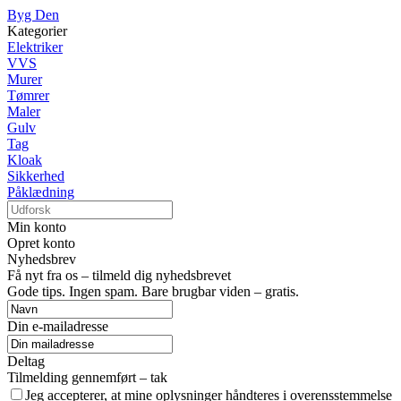
Byg Den
Kategorier
Elektriker
VVS
Murer
Tømrer
Maler
Gulv
Tag
Kloak
Sikkerhed
Påklædning
Min konto
Opret konto
Nyhedsbrev
Få nyt fra os – tilmeld dig nyhedsbrevet
Gode tips. Ingen spam. Bare brugbar viden – gratis.
Din e-mailadresse
Deltag
Tilmelding gennemført – tak
Jeg accepterer, at mine oplysninger håndteres i overensstemmelse