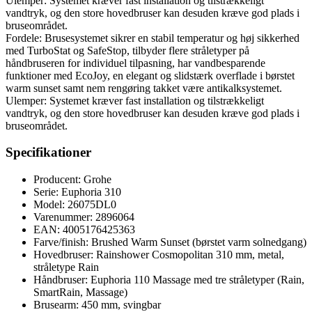
Ulemper: Systemet kræver fast installation og tilstrækkeligt
vandtryk, og den store hovedbruser kan desuden kræve god plads i
bruseområdet.
Fordele: Brusesystemet sikrer en stabil temperatur og høj sikkerhed
med TurboStat og SafeStop, tilbyder flere stråletyper på
håndbruseren for individuel tilpasning, har vandbesparende
funktioner med EcoJoy, en elegant og slidstærk overflade i børstet
warm sunset samt nem rengøring takket være antikalksystemet.
Ulemper: Systemet kræver fast installation og tilstrækkeligt
vandtryk, og den store hovedbruser kan desuden kræve god plads i
bruseområdet.
Specifikationer
Producent: Grohe
Serie: Euphoria 310
Model: 26075DL0
Varenummer: 2896064
EAN: 4005176425363
Farve/finish: Brushed Warm Sunset (børstet varm solnedgang)
Hovedbruser: Rainshower Cosmopolitan 310 mm, metal,
stråletype Rain
Håndbruser: Euphoria 110 Massage med tre stråletyper (Rain,
SmartRain, Massage)
Brusearm: 450 mm, svingbar