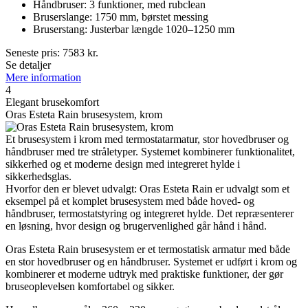
Håndbruser: 3 funktioner, med rubclean
Bruserslange: 1750 mm, børstet messing
Bruserstang: Justerbar længde 1020–1250 mm
Seneste pris:
7583
kr.
Se detaljer
Mere information
4
Elegant brusekomfort
Oras Esteta Rain brusesystem, krom
Et brusesystem i krom med termostatarmatur, stor hovedbruser og
håndbruser med tre stråletyper. Systemet kombinerer funktionalitet,
sikkerhed og et moderne design med integreret hylde i
sikkerhedsglas.
Hvorfor den er blevet udvalgt: Oras Esteta Rain er udvalgt som et
eksempel på et komplet brusesystem med både hoved- og
håndbruser, termostatstyring og integreret hylde. Det repræsenterer
en løsning, hvor design og brugervenlighed går hånd i hånd.
Oras Esteta Rain brusesystem er et termostatisk armatur med både
en stor hovedbruser og en håndbruser. Systemet er udført i krom og
kombinerer et moderne udtryk med praktiske funktioner, der gør
bruseoplevelsen komfortabel og sikker.