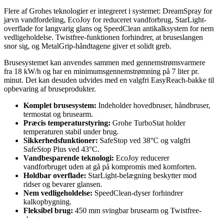
Flere af Grohes teknologier er integreret i systemet: DreamSpray for
jævn vandfordeling, EcoJoy for reduceret vandforbrug, StarLight-
overflade for langvarig glans og SpeedClean antikalksystem for nem
vedligeholdelse. Twistfree-funktionen forhindrer, at bruseslangen
snor sig, og MetalGrip-håndtagene giver et solidt greb.
Brusesystemet kan anvendes sammen med gennemstrømsvarmere
fra 18 kW/h og har en minimumsgennemstrømning på 7 liter pr.
minut. Det kan desuden udvides med en valgfri EasyReach-bakke til
opbevaring af bruseprodukter.
Komplet brusesystem:
Indeholder hovedbruser, håndbruser,
termostat og brusearm.
Præcis temperaturstyring:
Grohe TurboStat holder
temperaturen stabil under brug.
Sikkerhedsfunktioner:
SafeStop ved 38°C og valgfri
SafeStop Plus ved 43°C.
Vandbesparende teknologi:
EcoJoy reducerer
vandforbruget uden at gå på kompromis med komforten.
Holdbar overflade:
StarLight-belægning beskytter mod
ridser og bevarer glansen.
Nem vedligeholdelse:
SpeedClean-dyser forhindrer
kalkopbygning.
Fleksibel brug:
450 mm svingbar brusearm og Twistfree-