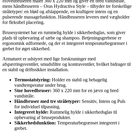
Hovedbruseren måler 360 x 220 mm og giver en bred vandstråle,
mens håndbruseren – Oras Hydractiva Style – tilbyder tre forskellige
stråletyper: en blød og afslappende, en kraftigere intens og en
pulserende massagefunktion. Håndbruseren leveres med vægholder
for fleksibel placering.
Brusesystemet har en rummelig hylde i sikkerhedsglas, som giver
plads til opbevaring af sæbe og shampoo. Betjeningsgrebene er
ergonomisk udformede, og der er integreret temperaturbegrænser i
grebet for øget sikkerhed.
Armaturet er udstyret med lige forskruninger med
afspærringsventiler, smudsfiltre og kontraventiler, hvilket bidrager til
en stabil og driftssikker installation.
Termostatstyring:
Holder en stabil og behagelig
vandtemperatur under brug.
Stor hovedbruser:
360 x 220 mm for en jævn og bred
vandstråle.
Håndbruser med tre stråletyper:
Sensitiv, Intens og Puls
for individuel tilpasning.
Integreret hylde:
Rummelig hylde i sikkerhedsglas til
opbevaring af bruseprodukter.
Sikkerhedsfunktion:
Temperaturbegrænser integreret i
grebet.