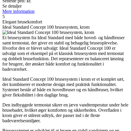
Seneste pris:
kr.
Se detaljer
Mere information
5
Elegant brusekomfort
Ideal Standard Concept 100 brusesystem, krom
Et brusesystem fra Ideal Standard med både hoved- og håndbruser
samt termostat, der giver en stabil og behagelig bruseoplevelse.
Hvorfor den er blevet udvalgt: Ideal Standard Concept 100 er
udvalgt som et eksempel på et klassisk brusesystem med termostat
og dobbelt brusefunktion. Det repræsenterer en balanceret løsning
for brugere, der ønsker både komfort og funktionalitet i
badeværelset.
Ideal Standard Concept 100 brusesystem i krom er et komplet sæt,
der kombinerer et moderne design med praktisk funktionalitet.
Systemet består af både en hovedbruser og en håndbruser, hvilket
giver fleksibilitet i den daglige brug.
Den indbyggede termostat sikrer en jævn vandtemperatur under hele
brusebadet, hvilket øger komforten og sikkerheden. Overfladen i
krom giver et stilrent udtryk, der passer ind i de fleste
badeværelsesmiljøer.
Brusesystemet er udviklet til at levere en stabil vandstrøm og en