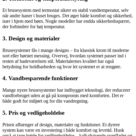
Et brusesystem med termostat sikrer en stabil vandtemperatur, selv
når andre haner i huset bruges. Det øger både komfort og sikkerhed,
især i hjem med børn. Nogle modeller har endda sikkerhedsspærre,
der forhindrer for høj temperatur.
3. Design og materialer
Brusesystemer fås i mange designs – fra klassisk krom til moderne
sort eller børstet messing. Overvej, hvordan systemet passer ind i
resten af badeværelsets stil. Materialernes kvalitet har også
betydning for holdbarheden og hvor let systemet er at rengøre.
4. Vandbesparende funktioner
Mange nyere brusesystemer har indbygget teknologi, der reducerer
vandforbruget uden at gå på kompromis med komforten. Det er
både godt for miljøet og for din vandregning.
5. Pris og vedligeholdelse
Prisen afhænger af design, materialer og funktioner. Et dyrere
system kan være en investering i både komfort og levetid. Husk
også at tage højde for vedligeholdelse – kalkafvisende overflader og