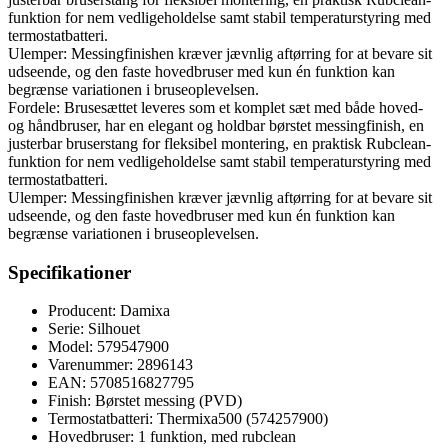
funktion for nem vedligeholdelse samt stabil temperaturstyring med
termostatbatteri.
Ulemper: Messingfinishen kræver jævnlig aftørring for at bevare sit
udseende, og den faste hovedbruser med kun én funktion kan
begrænse variationen i bruseoplevelsen.
Fordele: Brusesættet leveres som et komplet sæt med både hoved-
og håndbruser, har en elegant og holdbar børstet messingfinish, en
justerbar bruserstang for fleksibel montering, en praktisk Rubclean-
funktion for nem vedligeholdelse samt stabil temperaturstyring med
termostatbatteri.
Ulemper: Messingfinishen kræver jævnlig aftørring for at bevare sit
udseende, og den faste hovedbruser med kun én funktion kan
begrænse variationen i bruseoplevelsen.
Specifikationer
Producent: Damixa
Serie: Silhouet
Model: 579547900
Varenummer: 2896143
EAN: 5708516827795
Finish: Børstet messing (PVD)
Termostatbatteri: Thermixa500 (574257900)
Hovedbruser: 1 funktion, med rubclean