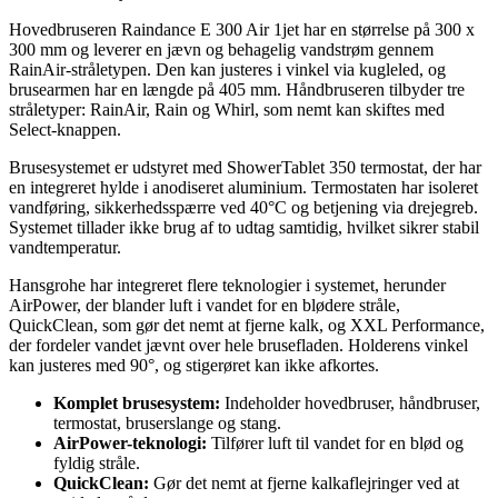
Hovedbruseren Raindance E 300 Air 1jet har en størrelse på 300 x
300 mm og leverer en jævn og behagelig vandstrøm gennem
RainAir-stråletypen. Den kan justeres i vinkel via kugleled, og
brusearmen har en længde på 405 mm. Håndbruseren tilbyder tre
stråletyper: RainAir, Rain og Whirl, som nemt kan skiftes med
Select-knappen.
Brusesystemet er udstyret med ShowerTablet 350 termostat, der har
en integreret hylde i anodiseret aluminium. Termostaten har isoleret
vandføring, sikkerhedsspærre ved 40°C og betjening via drejegreb.
Systemet tillader ikke brug af to udtag samtidig, hvilket sikrer stabil
vandtemperatur.
Hansgrohe har integreret flere teknologier i systemet, herunder
AirPower, der blander luft i vandet for en blødere stråle,
QuickClean, som gør det nemt at fjerne kalk, og XXL Performance,
der fordeler vandet jævnt over hele brusefladen. Holderens vinkel
kan justeres med 90°, og stigerøret kan ikke afkortes.
Komplet brusesystem:
Indeholder hovedbruser, håndbruser,
termostat, bruserslange og stang.
AirPower-teknologi:
Tilfører luft til vandet for en blød og
fyldig stråle.
QuickClean:
Gør det nemt at fjerne kalkaflejringer ved at