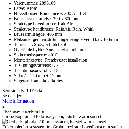
Varenummer: 2896109
Farve: Krom
Hovedbruser: Raindance E 300 Air 1jet
Brusehovedstørrelse: 300 x 300 mm
Stråletype hovedbruser: RainAir
Stråletype håndbruser: RainAir, Rain, Whirl
Brusearmlængde: 405 mm
Maksimal gennemstrømningsmængde ved 3 bar: 16 l/min
Termostat: ShowerTablet 350
Overflade hylde: Anodiseret aluminium
Sikkerhedsspærre: 40°C
Monteringstype: Frembygget installation
Tilslutningsstørrelse: DN15
Tilslutningsgevind: G ½
Stikmål: 150 mm ± 12 mm
Stigerør: Kan ikke afkortes
Seneste pris:
16526
kr.
Se detaljer
Mere information
2
Eksklusiv brusekomfort
Grohe Euphoria 310 brusesystem, børstet warm sunset
Et komplet brusesystem fra Grohe med stor hovedbruser, trestrålet