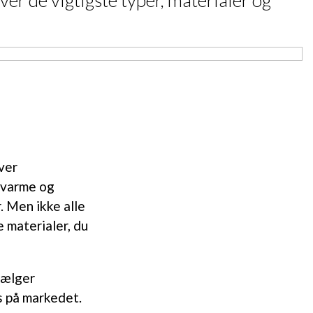
er de vigtigste typer, materialer og
ver
 varme og
. Men ikke alle
 materialer, du
 vælger
s på markedet.