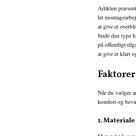
Artiklen præsent
let montagearbej
at give et overb
finde den type h
på offentligt ti
at give et klart 
Faktorer
Når du vælger ar
komfort og bevæg
1. Materiale