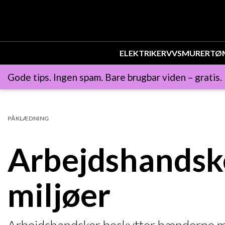
ELEKTRIKER
VVS
MURER
TØ
Gode tips. Ingen spam. Bare brugbar viden – gratis.
PÅKLÆDNING
Arbejdshandsker
miljøer