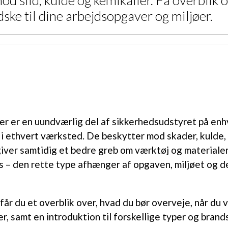
slid, kulde og kemikalier. Få overblik ov
ske til dine arbejdsopgaver og miljøer.
r er en uundværlig del af sikkerhedsudstyret på enh
i ethvert værksted. De beskytter mod skader, kulde,
giver samtidig et bedre greb om værktøj og materialer
s – den rette type afhænger af opgaven, miljøet og de
 får du et overblik over, hvad du bør overveje, når du
r, samt en introduktion til forskellige typer og brand