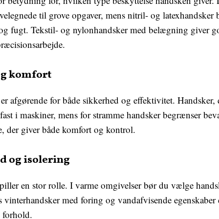
tor betydning for, hvilken type beskyttelse handsken giver
 velegnede til grove opgaver, mens nitril- og latexhandsker
 og fugt. Tekstil- og nylonhandsker med belægning giver g
 præcisionsarbejde.
og komfort
r afgørende for både sikkerhed og effektivitet. Handsker, d
 fast i maskiner, mens for stramme handsker begrænser be
e, der giver både komfort og kontrol.
d og isolering
piller en stor rolle. I varme omgivelser bør du vælge han
ns vinterhandsker med foring og vandafvisende egenskaber 
 forhold.