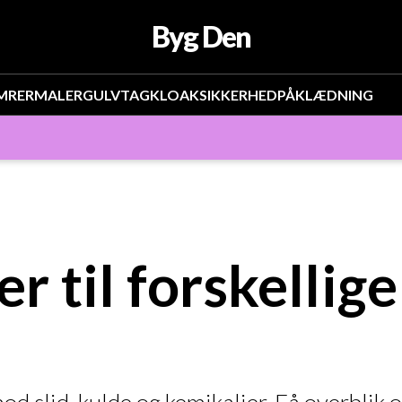
Byg Den
MRER
MALER
GULV
TAG
KLOAK
SIKKERHED
PÅKLÆDNING
 til forskellig