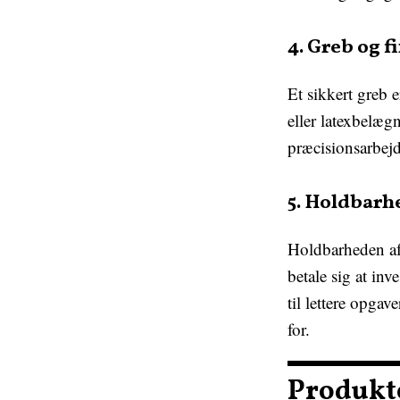
4. Greb og f
Et sikkert greb e
eller latexbelæg
præcisionsarbejd
5. Holdbarh
Holdbarheden afh
betale sig at inv
til lettere opga
for.
Produkte