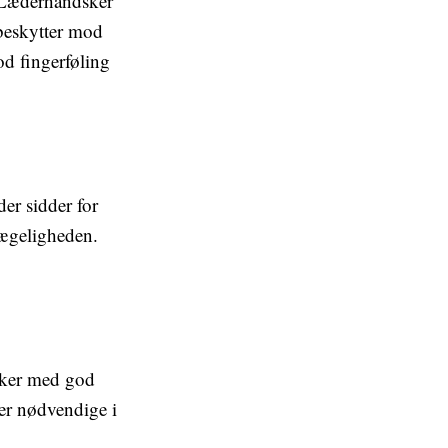
. Læderhandsker
 beskytter mod
od fingerføling
er sidder for
vægeligheden.
dsker med god
er nødvendige i