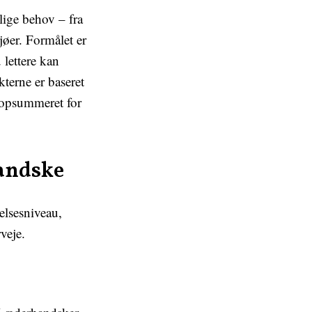
lige behov – fra
jøer. Formålet er
 lettere kan
terne er baseret
r opsummeret for
handske
elsesniveau,
veje.