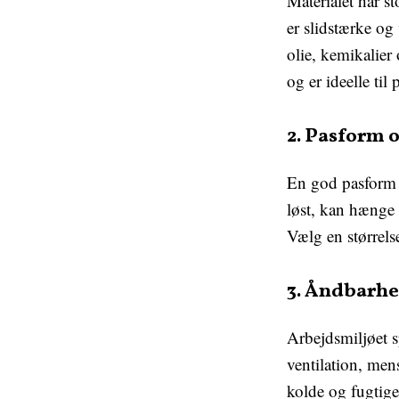
Materialet har s
er slidstærke og
olie, kemikalier
og er ideelle til
2. Pasform 
En god pasform e
løst, kan hænge
Vælg en størrels
3. Åndbarhe
Arbejdsmiljøet s
ventilation, me
kolde og fugtige