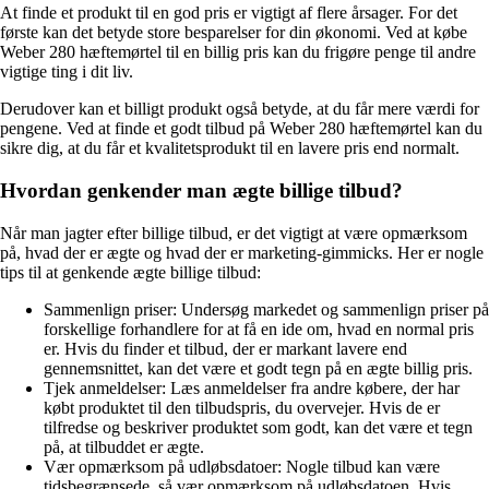
At finde et produkt til en god pris er vigtigt af flere årsager. For det
første kan det betyde store besparelser for din økonomi. Ved at købe
Weber 280 hæftemørtel til en billig pris kan du frigøre penge til andre
vigtige ting i dit liv.
Derudover kan et billigt produkt også betyde, at du får mere værdi for
pengene. Ved at finde et godt tilbud på Weber 280 hæftemørtel kan du
sikre dig, at du får et kvalitetsprodukt til en lavere pris end normalt.
Hvordan genkender man ægte billige tilbud?
Når man jagter efter billige tilbud, er det vigtigt at være opmærksom
på, hvad der er ægte og hvad der er marketing-gimmicks. Her er nogle
tips til at genkende ægte billige tilbud:
Sammenlign priser: Undersøg markedet og sammenlign priser på
forskellige forhandlere for at få en ide om, hvad en normal pris
er. Hvis du finder et tilbud, der er markant lavere end
gennemsnittet, kan det være et godt tegn på en ægte billig pris.
Tjek anmeldelser: Læs anmeldelser fra andre købere, der har
købt produktet til den tilbudspris, du overvejer. Hvis de er
tilfredse og beskriver produktet som godt, kan det være et tegn
på, at tilbuddet er ægte.
Vær opmærksom på udløbsdatoer: Nogle tilbud kan være
tidsbegrænsede, så vær opmærksom på udløbsdatoen. Hvis