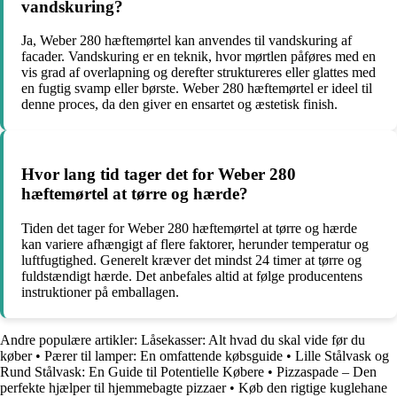
vandskuring?
Ja, Weber 280 hæftemørtel kan anvendes til vandskuring af
facader. Vandskuring er en teknik, hvor mørtlen påføres med en
vis grad af overlapning og derefter struktureres eller glattes med
en fugtig svamp eller børste. Weber 280 hæftemørtel er ideel til
denne proces, da den giver en ensartet og æstetisk finish.
Hvor lang tid tager det for Weber 280
hæftemørtel at tørre og hærde?
Tiden det tager for Weber 280 hæftemørtel at tørre og hærde
kan variere afhængigt af flere faktorer, herunder temperatur og
luftfugtighed. Generelt kræver det mindst 24 timer at tørre og
fuldstændigt hærde. Det anbefales altid at følge producentens
instruktioner på emballagen.
Andre populære artikler:
Låsekasser: Alt hvad du skal vide før du
køber
•
Pærer til lamper: En omfattende købsguide
•
Lille Stålvask og
Rund Stålvask: En Guide til Potentielle Købere
•
Pizzaspade – Den
perfekte hjælper til hjemmebagte pizzaer
•
Køb den rigtige kuglehane