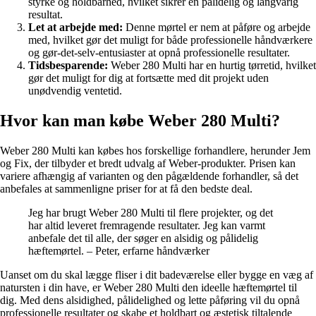
styrke og holdbarhed, hvilket sikrer en pålidelig og langvarig
resultat.
Let at arbejde med:
Denne mørtel er nem at påføre og arbejde
med, hvilket gør det muligt for både professionelle håndværkere
og gør-det-selv-entusiaster at opnå professionelle resultater.
Tidsbesparende:
Weber 280 Multi har en hurtig tørretid, hvilket
gør det muligt for dig at fortsætte med dit projekt uden
unødvendig ventetid.
Hvor kan man købe Weber 280 Multi?
Weber 280 Multi kan købes hos forskellige forhandlere, herunder Jem
og Fix, der tilbyder et bredt udvalg af Weber-produkter. Prisen kan
variere afhængig af varianten og den pågældende forhandler, så det
anbefales at sammenligne priser for at få den bedste deal.
Jeg har brugt Weber 280 Multi til flere projekter, og det
har altid leveret fremragende resultater. Jeg kan varmt
anbefale det til alle, der søger en alsidig og pålidelig
hæftemørtel. – Peter, erfarne håndværker
Uanset om du skal lægge fliser i dit badeværelse eller bygge en væg af
natursten i din have, er Weber 280 Multi den ideelle hæftemørtel til
dig. Med dens alsidighed, pålidelighed og lette påføring vil du opnå
professionelle resultater og skabe et holdbart og æstetisk tiltalende