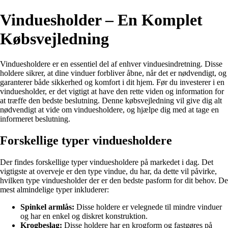
Vinduesholder – En Komplet
Købsvejledning
Vinduesholdere er en essentiel del af enhver vinduesindretning. Disse
holdere sikrer, at dine vinduer forbliver åbne, når det er nødvendigt, og
garanterer både sikkerhed og komfort i dit hjem. Før du investerer i en
vinduesholder, er det vigtigt at have den rette viden og information for
at træffe den bedste beslutning. Denne købsvejledning vil give dig alt
nødvendigt at vide om vinduesholdere, og hjælpe dig med at tage en
informeret beslutning.
Forskellige typer vinduesholdere
Der findes forskellige typer vinduesholdere på markedet i dag. Det
vigtigste at overveje er den type vindue, du har, da dette vil påvirke,
hvilken type vinduesholder der er den bedste pasform for dit behov. De
mest almindelige typer inkluderer:
Spinkel armlås:
Disse holdere er velegnede til mindre vinduer
og har en enkel og diskret konstruktion.
Krogbeslag:
Disse holdere har en krogform og fastgøres på