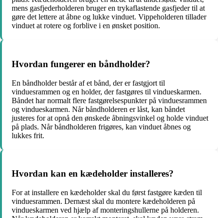
mens gasfjederholderen bruger en trykaflastende gasfjeder til at
gøre det lettere at åbne og lukke vinduet. Vippeholderen tillader
vinduet at rotere og forblive i en ønsket position.
Hvordan fungerer en båndholder?
En båndholder består af et bånd, der er fastgjort til
vinduesrammen og en holder, der fastgøres til vindueskarmen.
Båndet har normalt flere fastgørelsespunkter på vinduesrammen
og vindueskarmen. Når båndholderen er låst, kan båndet
justeres for at opnå den ønskede åbningsvinkel og holde vinduet
på plads. Når båndholderen frigøres, kan vinduet åbnes og
lukkes frit.
Hvordan kan en kædeholder installeres?
For at installere en kædeholder skal du først fastgøre kæden til
vinduesrammen. Dernæst skal du montere kædeholderen på
vindueskarmen ved hjælp af monteringshullerne på holderen.