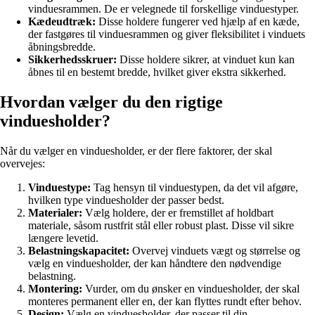
vinduesrammen. De er velegnede til forskellige vinduestyper.
Kædeudtræk:
Disse holdere fungerer ved hjælp af en kæde,
der fastgøres til vinduesrammen og giver fleksibilitet i vinduets
åbningsbredde.
Sikkerhedsskruer:
Disse holdere sikrer, at vinduet kun kan
åbnes til en bestemt bredde, hvilket giver ekstra sikkerhed.
Hvordan vælger du den rigtige
vinduesholder?
Når du vælger en vinduesholder, er der flere faktorer, der skal
overvejes:
Vinduestype:
Tag hensyn til vinduestypen, da det vil afgøre,
hvilken type vinduesholder der passer bedst.
Materialer:
Vælg holdere, der er fremstillet af holdbart
materiale, såsom rustfrit stål eller robust plast. Disse vil sikre
længere levetid.
Belastningskapacitet:
Overvej vinduets vægt og størrelse og
vælg en vinduesholder, der kan håndtere den nødvendige
belastning.
Montering:
Vurder, om du ønsker en vinduesholder, der skal
monteres permanent eller en, der kan flyttes rundt efter behov.
Design:
Vælg en vinduesholder, der passer til din