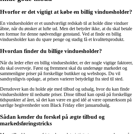
Hvorfor er det vigtigt at købe en billig vinduesholder?
En vinduesholder er et uundværligt redskab til at holde dine vinduer
åbne, når du ønsker at lufte ud. Men det betyder ikke, at du skal betale
en formue for denne nødvendige genstand. Ved at finde en billig
vinduesholder kan du spare penge og stadig få et kvalitetsprodukt.
Hvordan finder du billige vinduesholder?
Når du leder efter en billig vinduesholder, er der nogle vigtige faktorer,
du skal overveje. Først og fremmest skal du undersøge markedet og
sammenligne priser på forskellige butikker og webshops. Du vil
sandsynligvis opdage, at prisen varierer betydeligt fra sted til sted.
Derudover kan du holde øje med tilbud og udsalg, hvor du kan finde
vinduesholdere til nedsatte priser. Disse tilbud kan opstå på forskellige
tidspunkter af året, så det kan være en god idé at være opmærksom på
særlige begivenheder som Black Friday eller januarudsalg.
Sådan kender du forskel på ægte tilbud og
markedsføringstricks