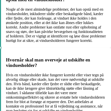
Nogle af de mest almindelige problemer, der kan opstå med en
vinduesholder, inkluderer slidte eller beskadigede bånd, kæder
eller fjedre, der kan forårsage, at vinduet ikke holdes i den
ønskede position, eller at det ikke kan åbnes eller lukkes
korrekt. Andre problemer kan omfatte rust eller ophobning af
snavs og støv, der kan påvirke bevægelsen og funktionaliteten
af holderen. Det er vigtigt at identificere og løse disse problemer
hurtigt for at sikre, at vinduesholderen fungerer korrekt.
Hvornår skal man overveje at udskifte en
vinduesholder?
Hvis en vinduesholder ikke fungerer korrekt eller viser tegn på
alvorlig slitage eller skade, kan det være nødvendigt at udskifte
den. Hvis bånd, kæder eller fjedre er slidte eller beskadigede,
kan de ikke længere give tilstrækkelig støtte eller låsning af
vinduet. I sådanne tilfælde kan det være mere
omkostningseffektivt og sikrere at erstatte hele vinduesholderen
frem for blot at forsøge at reparere den. Det anbefales at
kontakte en professionel for at få vejledning og assistance, når
man beslutter sig for at udskifte en vinduesholder.