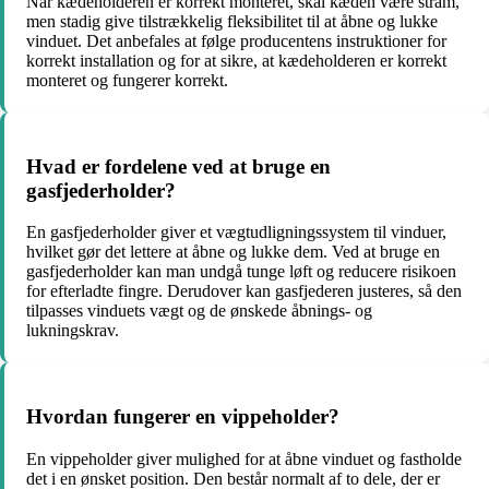
Når kædeholderen er korrekt monteret, skal kæden være stram,
men stadig give tilstrækkelig fleksibilitet til at åbne og lukke
vinduet. Det anbefales at følge producentens instruktioner for
korrekt installation og for at sikre, at kædeholderen er korrekt
monteret og fungerer korrekt.
Hvad er fordelene ved at bruge en
gasfjederholder?
En gasfjederholder giver et vægtudligningssystem til vinduer,
hvilket gør det lettere at åbne og lukke dem. Ved at bruge en
gasfjederholder kan man undgå tunge løft og reducere risikoen
for efterladte fingre. Derudover kan gasfjederen justeres, så den
tilpasses vinduets vægt og de ønskede åbnings- og
lukningskrav.
Hvordan fungerer en vippeholder?
En vippeholder giver mulighed for at åbne vinduet og fastholde
det i en ønsket position. Den består normalt af to dele, der er