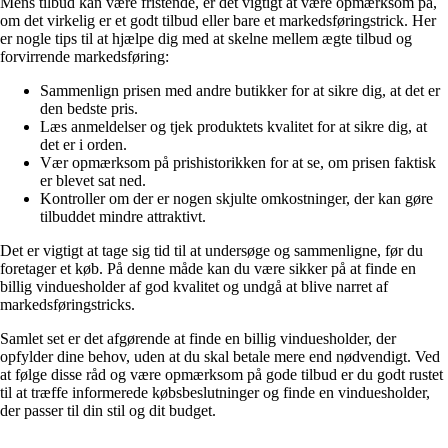
Mens tilbud kan være fristende, er det vigtigt at være opmærksom på,
om det virkelig er et godt tilbud eller bare et markedsføringstrick. Her
er nogle tips til at hjælpe dig med at skelne mellem ægte tilbud og
forvirrende markedsføring:
Sammenlign prisen med andre butikker for at sikre dig, at det er
den bedste pris.
Læs anmeldelser og tjek produktets kvalitet for at sikre dig, at
det er i orden.
Vær opmærksom på prishistorikken for at se, om prisen faktisk
er blevet sat ned.
Kontroller om der er nogen skjulte omkostninger, der kan gøre
tilbuddet mindre attraktivt.
Det er vigtigt at tage sig tid til at undersøge og sammenligne, før du
foretager et køb. På denne måde kan du være sikker på at finde en
billig vinduesholder af god kvalitet og undgå at blive narret af
markedsføringstricks.
Samlet set er det afgørende at finde en billig vinduesholder, der
opfylder dine behov, uden at du skal betale mere end nødvendigt. Ved
at følge disse råd og være opmærksom på gode tilbud er du godt rustet
til at træffe informerede købsbeslutninger og finde en vinduesholder,
der passer til din stil og dit budget.