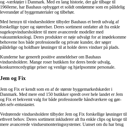
og -værktøjer i Danmark. Med en lang historie, der går tilbage til
1960erne, har Bauhaus opbygget et solidt omdømme som en pålidelig
leverandør af byggematerialer og tilbehør.
Med hensyn til vinduesholdere tilbyder Bauhaus et bredt udvalg af
forskellige typer og størrelser. Deres sortiment omfatter alt fra enkle
sugekopvinduesholdere til mere avancerede modeller med
vakuumteknologi. Deres produkter er nøje udvalgt for at imødekomme
behovene hos både professionelle og private kunder, der søger
pålidelige og holdbare løsninger til at holde deres vinduer på plads.
Kunderne har generelt positive anmeldelser om Bauhaus
vinduesholdere. Mange roser butikken for deres brede udvalg,
konkurrencedygtige priser og venlige og hjælpsomme personale.
Jem og Fix
Jem og Fix er kendt som en af de største byggemarkedskæder i
Danmark. Med mere end 150 butikker spredt over hele landet er Jem
og Fix et bekvemt valg for både professionelle håndværkere og gør-
det-selv-entusiaster.
Vedrørende vinduesholdere tilbyder Jem og Fix forskellige løsninger til
ethvert behov. Deres sortiment inkluderer alt fra enkle clips og kroge til
mere avancerede vinduesmonteringssystemer. Uanset om du har brug