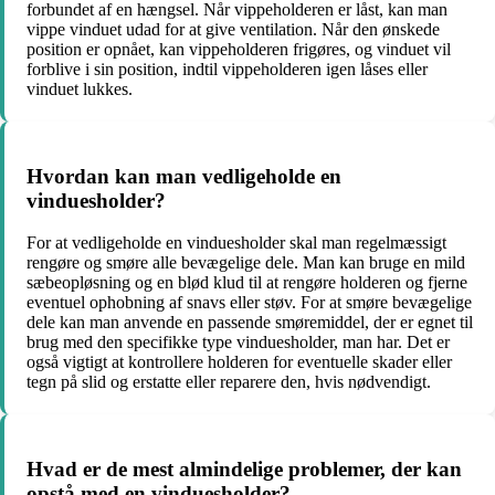
forbundet af en hængsel. Når vippeholderen er låst, kan man
vippe vinduet udad for at give ventilation. Når den ønskede
position er opnået, kan vippeholderen frigøres, og vinduet vil
forblive i sin position, indtil vippeholderen igen låses eller
vinduet lukkes.
Hvordan kan man vedligeholde en
vinduesholder?
For at vedligeholde en vinduesholder skal man regelmæssigt
rengøre og smøre alle bevægelige dele. Man kan bruge en mild
sæbeopløsning og en blød klud til at rengøre holderen og fjerne
eventuel ophobning af snavs eller støv. For at smøre bevægelige
dele kan man anvende en passende smøremiddel, der er egnet til
brug med den specifikke type vinduesholder, man har. Det er
også vigtigt at kontrollere holderen for eventuelle skader eller
tegn på slid og erstatte eller reparere den, hvis nødvendigt.
Hvad er de mest almindelige problemer, der kan
opstå med en vinduesholder?