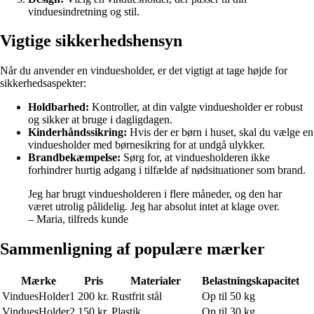
vinduesindretning og stil.
Vigtige sikkerhedshensyn
Når du anvender en vinduesholder, er det vigtigt at tage højde for
sikkerhedsaspekter:
Holdbarhed:
Kontroller, at din valgte vinduesholder er robust
og sikker at bruge i dagligdagen.
Kinderhåndssikring:
Hvis der er børn i huset, skal du vælge en
vinduesholder med børnesikring for at undgå ulykker.
Brandbekæmpelse:
Sørg for, at vinduesholderen ikke
forhindrer hurtig adgang i tilfælde af nødsituationer som brand.
Jeg har brugt vinduesholderen i flere måneder, og den har
været utrolig pålidelig. Jeg har absolut intet at klage over.
– Maria, tilfreds kunde
Sammenligning af populære mærker
Mærke
Pris
Materialer
Belastningskapacitet
VinduesHolder1
200 kr.
Rustfrit stål
Op til 50 kg
VinduesHolder2
150 kr.
Plastik
Op til 30 kg