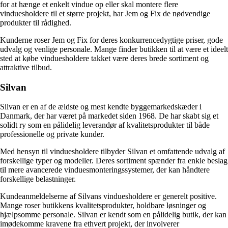
for at hænge et enkelt vindue op eller skal montere flere
vinduesholdere til et større projekt, har Jem og Fix de nødvendige
produkter til rådighed.
Kunderne roser Jem og Fix for deres konkurrencedygtige priser, gode
udvalg og venlige personale. Mange finder butikken til at være et ideelt
sted at købe vinduesholdere takket være deres brede sortiment og
attraktive tilbud.
Silvan
Silvan er en af de ældste og mest kendte byggemarkedskæder i
Danmark, der har været på markedet siden 1968. De har skabt sig et
solidt ry som en pålidelig leverandør af kvalitetsprodukter til både
professionelle og private kunder.
Med hensyn til vinduesholdere tilbyder Silvan et omfattende udvalg af
forskellige typer og modeller. Deres sortiment spænder fra enkle beslag
til mere avancerede vinduesmonteringssystemer, der kan håndtere
forskellige belastninger.
Kundeanmeldelserne af Silvans vinduesholdere er generelt positive.
Mange roser butikkens kvalitetsprodukter, holdbare løsninger og
hjælpsomme personale. Silvan er kendt som en pålidelig butik, der kan
imødekomme kravene fra ethvert projekt, der involverer