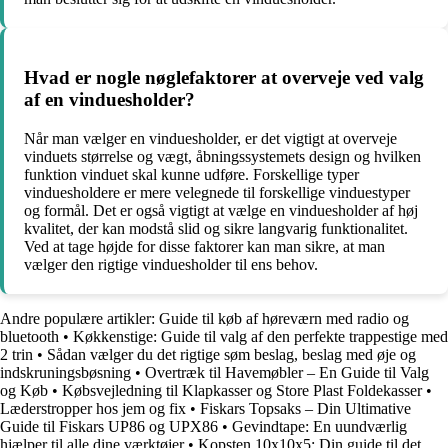
Hvad er nogle nøglefaktorer at overveje ved valg
af en vinduesholder?
Når man vælger en vinduesholder, er det vigtigt at overveje
vinduets størrelse og vægt, åbningssystemets design og hvilken
funktion vinduet skal kunne udføre. Forskellige typer
vinduesholdere er mere velegnede til forskellige vinduestyper
og formål. Det er også vigtigt at vælge en vinduesholder af høj
kvalitet, der kan modstå slid og sikre langvarig funktionalitet.
Ved at tage højde for disse faktorer kan man sikre, at man
vælger den rigtige vinduesholder til ens behov.
Andre populære artikler:
Guide til køb af høreværn med radio og
bluetooth
•
Køkkenstige: Guide til valg af den perfekte trappestige med
2 trin
•
Sådan vælger du det rigtige søm beslag, beslag med øje og
indskruningsbøsning
•
Overtræk til Havemøbler – En Guide til Valg
og Køb
•
Købsvejledning til Klapkasser og Store Plast Foldekasser
•
Læderstropper hos jem og fix
•
Fiskars Topsaks – Din Ultimative
Guide til Fiskars UP86 og UPX86
•
Gevindtape: En uundværlig
hjælper til alle dine værktøjer
•
Kopsten 10x10x5: Din guide til det