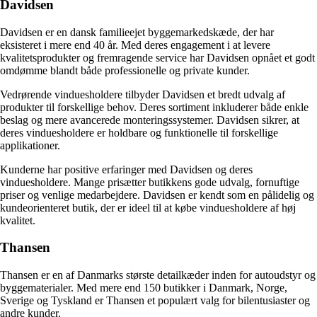
Davidsen
Davidsen er en dansk familieejet byggemarkedskæde, der har
eksisteret i mere end 40 år. Med deres engagement i at levere
kvalitetsprodukter og fremragende service har Davidsen opnået et godt
omdømme blandt både professionelle og private kunder.
Vedrørende vinduesholdere tilbyder Davidsen et bredt udvalg af
produkter til forskellige behov. Deres sortiment inkluderer både enkle
beslag og mere avancerede monteringssystemer. Davidsen sikrer, at
deres vinduesholdere er holdbare og funktionelle til forskellige
applikationer.
Kunderne har positive erfaringer med Davidsen og deres
vinduesholdere. Mange prisætter butikkens gode udvalg, fornuftige
priser og venlige medarbejdere. Davidsen er kendt som en pålidelig og
kundeorienteret butik, der er ideel til at købe vinduesholdere af høj
kvalitet.
Thansen
Thansen er en af Danmarks største detailkæder inden for autoudstyr og
byggematerialer. Med mere end 150 butikker i Danmark, Norge,
Sverige og Tyskland er Thansen et populært valg for bilentusiaster og
andre kunder.