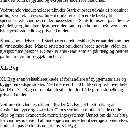
Stark en solid baggrund og ekspertise inden for branchen.
Vedrørende vinduesholdere tilbyder Stark et bredt udvalg af produkter
af høj kvalitet. Deres sortiment omfatter alt fra enkle beslag til
specialiserede vinduesmonteringssystemer. Stark fokuserer på at levere
pålidelige og holdbare løsninger, der kan imødekomme behovene hos
både professionelle og private kunder.
Kundeanmeldelserne af Stark er generelt positive, især når det kommer
til vinduesholdere. Mange prisætter butikkens brede udvalg, viden og
hjælpsomme personale. Stark er anerkendt som en pålidelig og betroet
partner inden for byggebranchen.
XL Byg
XL Byg er en veletableret kæde af forhandlere af byggematerialer og
byggemarkedsprodukter. Med mere end 150 butikker spredt over hele
landet er XL Byg en populær destination for både professionelle og
private kunder.
Vedrørende vinduesholdere tilbyder XL Byg et bredt udvalg af
forskellige typer og størrelser. Deres sortiment omfatter både enkle
clips og mere avancerede monteringssystemer. Uanset om du har brug
for vinduesholdere til almindelige vinduer eller til særlige anvendelser,
finder du passende løsninger hos XL Byg.