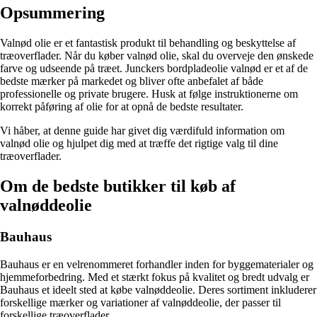
Opsummering
Valnød olie er et fantastisk produkt til behandling og beskyttelse af
træoverflader. Når du køber valnød olie, skal du overveje den ønskede
farve og udseende på træet. Junckers bordpladeolie valnød er et af de
bedste mærker på markedet og bliver ofte anbefalet af både
professionelle og private brugere. Husk at følge instruktionerne om
korrekt påføring af olie for at opnå de bedste resultater.
Vi håber, at denne guide har givet dig værdifuld information om
valnød olie og hjulpet dig med at træffe det rigtige valg til dine
træoverflader.
Om de bedste butikker til køb af
valnøddeolie
Bauhaus
Bauhaus er en velrenommeret forhandler inden for byggematerialer og
hjemmeforbedring. Med et stærkt fokus på kvalitet og bredt udvalg er
Bauhaus et ideelt sted at købe valnøddeolie. Deres sortiment inkluderer
forskellige mærker og variationer af valnøddeolie, der passer til
forskellige træoverflader.