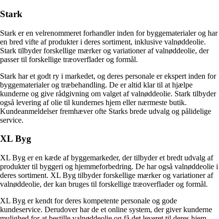
Stark
Stark er en velrenommeret forhandler inden for byggematerialer og har
en bred vifte af produkter i deres sortiment, inklusive valnøddeolie.
Stark tilbyder forskellige mærker og variationer af valnøddeolie, der
passer til forskellige træoverflader og formål.
Stark har et godt ry i markedet, og deres personale er ekspert inden for
byggematerialer og træbehandling. De er altid klar til at hjælpe
kunderne og give rådgivning om valget af valnøddeolie. Stark tilbyder
også levering af olie til kundernes hjem eller nærmeste butik.
Kundeanmeldelser fremhæver ofte Starks brede udvalg og pålidelige
service.
XL Byg
XL Byg er en kæde af byggemarkeder, der tilbyder et bredt udvalg af
produkter til byggeri og hjemmeforbedring. De har også valnøddeolie i
deres sortiment. XL Byg tilbyder forskellige mærker og variationer af
valnøddeolie, der kan bruges til forskellige træoverflader og formål.
XL Byg er kendt for deres kompetente personale og gode
kundeservice. Derudover har de et online system, der giver kunderne
mulighed for at bestille valnøddeolie og få det leveret til deres hjem