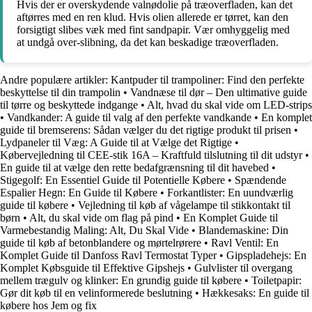
Hvis der er overskydende valnødolie på træoverfladen, kan det
aftørres med en ren klud. Hvis olien allerede er tørret, kan den
forsigtigt slibes væk med fint sandpapir. Vær omhyggelig med
at undgå over-slibning, da det kan beskadige træoverfladen.
Andre populære artikler:
Kantpuder til trampoliner: Find den perfekte
beskyttelse til din trampolin
•
Vandnæse til dør – Den ultimative guide
til tørre og beskyttede indgange
•
Alt, hvad du skal vide om LED-strips
•
Vandkander: A guide til valg af den perfekte vandkande
•
En komplet
guide til bremserens: Sådan vælger du det rigtige produkt til prisen
•
Lydpaneler til Væg: A Guide til at Vælge det Rigtige
•
Købervejledning til CEE-stik 16A – Kraftfuld tilslutning til dit udstyr
•
En guide til at vælge den rette bedafgrænsning til dit havebed
•
Stigegolf: En Essentiel Guide til Potentielle Købere
•
Spændende
Espalier Hegn: En Guide til Købere
•
Forkantlister: En uundværlig
guide til købere
•
Vejledning til køb af vågelampe til stikkontakt til
børn
•
Alt, du skal vide om flag på pind
•
En Komplet Guide til
Varmebestandig Maling: Alt, Du Skal Vide
•
Blandemaskine: Din
guide til køb af betonblandere og mørtelrørere
•
Ravl Ventil: En
Komplet Guide til Danfoss Ravl Termostat Typer
•
Gipspladehejs: En
Komplet Købsguide til Effektive Gipshejs
•
Gulvlister til overgang
mellem trægulv og klinker: En grundig guide til købere
•
Toiletpapir:
Gør dit køb til en velinformerede beslutning
•
Hækkesaks: En guide til
købere hos Jem og fix