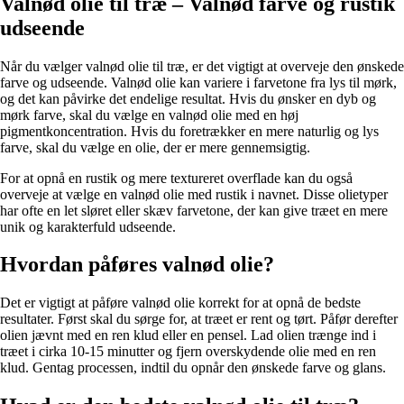
Valnød olie til træ – Valnød farve og rustik
udseende
Når du vælger valnød olie til træ, er det vigtigt at overveje den ønskede
farve og udseende. Valnød olie kan variere i farvetone fra lys til mørk,
og det kan påvirke det endelige resultat. Hvis du ønsker en dyb og
mørk farve, skal du vælge en valnød olie med en høj
pigmentkoncentration. Hvis du foretrækker en mere naturlig og lys
farve, skal du vælge en olie, der er mere gennemsigtig.
For at opnå en rustik og mere textureret overflade kan du også
overveje at vælge en valnød olie med rustik i navnet. Disse olietyper
har ofte en let sløret eller skæv farvetone, der kan give træet en mere
unik og karakterfuld udseende.
Hvordan påføres valnød olie?
Det er vigtigt at påføre valnød olie korrekt for at opnå de bedste
resultater. Først skal du sørge for, at træet er rent og tørt. Påfør derefter
olien jævnt med en ren klud eller en pensel. Lad olien trænge ind i
træet i cirka 10-15 minutter og fjern overskydende olie med en ren
klud. Gentag processen, indtil du opnår den ønskede farve og glans.