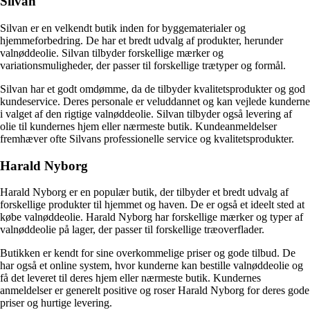
Silvan
Silvan er en velkendt butik inden for byggematerialer og
hjemmeforbedring. De har et bredt udvalg af produkter, herunder
valnøddeolie. Silvan tilbyder forskellige mærker og
variationsmuligheder, der passer til forskellige trætyper og formål.
Silvan har et godt omdømme, da de tilbyder kvalitetsprodukter og god
kundeservice. Deres personale er veluddannet og kan vejlede kunderne
i valget af den rigtige valnøddeolie. Silvan tilbyder også levering af
olie til kundernes hjem eller nærmeste butik. Kundeanmeldelser
fremhæver ofte Silvans professionelle service og kvalitetsprodukter.
Harald Nyborg
Harald Nyborg er en populær butik, der tilbyder et bredt udvalg af
forskellige produkter til hjemmet og haven. De er også et ideelt sted at
købe valnøddeolie. Harald Nyborg har forskellige mærker og typer af
valnøddeolie på lager, der passer til forskellige træoverflader.
Butikken er kendt for sine overkommelige priser og gode tilbud. De
har også et online system, hvor kunderne kan bestille valnøddeolie og
få det leveret til deres hjem eller nærmeste butik. Kundernes
anmeldelser er generelt positive og roser Harald Nyborg for deres gode
priser og hurtige levering.