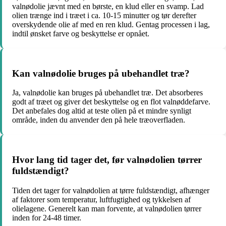
valnødolie jævnt med en børste, en klud eller en svamp. Lad
olien trænge ind i træet i ca. 10-15 minutter og tør derefter
overskydende olie af med en ren klud. Gentag processen i lag,
indtil ønsket farve og beskyttelse er opnået.
Kan valnødolie bruges på ubehandlet træ?
Ja, valnødolie kan bruges på ubehandlet træ. Det absorberes
godt af træet og giver det beskyttelse og en flot valnøddefarve.
Det anbefales dog altid at teste olien på et mindre synligt
område, inden du anvender den på hele træoverfladen.
Hvor lang tid tager det, før valnødolien tørrer
fuldstændigt?
Tiden det tager for valnødolien at tørre fuldstændigt, afhænger
af faktorer som temperatur, luftfugtighed og tykkelsen af
olielagene. Generelt kan man forvente, at valnødolien tørrer
inden for 24-48 timer.