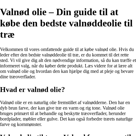
Valnød olie – Din guide til at
købe den bedste valnøddeolie til
træ
Velkommen til vores omfattende guide til at købe valnød olie. Hvis du
leder efter den bedste valnøddeolie til træ, er du kommet til det rette
sted. Vi vil give dig alt den nødvendige information, så du kan træffe et
informeret valg, når du køber dette produkt. Læs videre for at lære alt
om valnød olie og hvordan den kan hjælpe dig med at pleje og bevare
dine træoverflader.
Hvad er valnød olie?
Valnød olie er en naturlig olie fremstillet af valnødderne. Den har en
dyb brun farve, der kan give træ en varm og rig tone. Valnød olie
bruges primært til at behandle og beskytte træoverflader, herunder
bordplader, møbler eller gulve. Det kan også forbedre træets naturlige
farve og kornmønster.