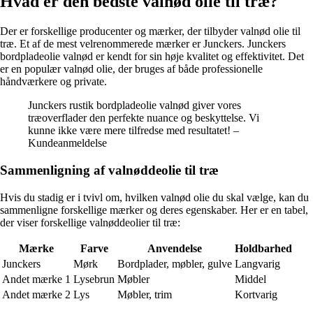
Hvad er den bedste valnød olie til træ?
Der er forskellige producenter og mærker, der tilbyder valnød olie til
træ. Et af de mest velrenommerede mærker er Junckers. Junckers
bordpladeolie valnød er kendt for sin høje kvalitet og effektivitet. Det
er en populær valnød olie, der bruges af både professionelle
håndværkere og private.
Junckers rustik bordpladeolie valnød giver vores
træoverflader den perfekte nuance og beskyttelse. Vi
kunne ikke være mere tilfredse med resultatet! –
Kundeanmeldelse
Sammenligning af valnøddeolie til træ
Hvis du stadig er i tvivl om, hvilken valnød olie du skal vælge, kan du
sammenligne forskellige mærker og deres egenskaber. Her er en tabel,
der viser forskellige valnøddeolier til træ:
Mærke
Farve
Anvendelse
Holdbarhed
Junckers
Mørk
Bordplader, møbler, gulve
Langvarig
Andet mærke 1
Lysebrun
Møbler
Middel
Andet mærke 2
Lys
Møbler, trim
Kortvarig