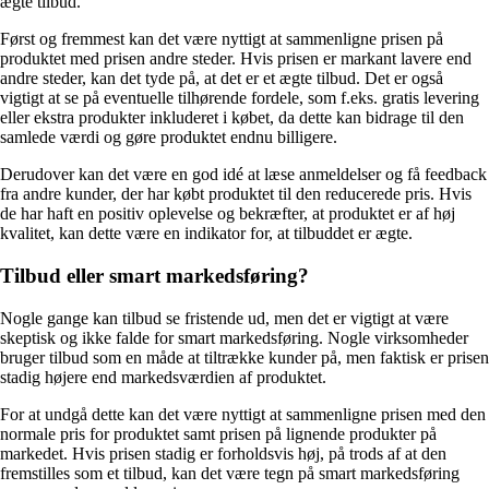
ægte tilbud.
Først og fremmest kan det være nyttigt at sammenligne prisen på
produktet med prisen andre steder. Hvis prisen er markant lavere end
andre steder, kan det tyde på, at det er et ægte tilbud. Det er også
vigtigt at se på eventuelle tilhørende fordele, som f.eks. gratis levering
eller ekstra produkter inkluderet i købet, da dette kan bidrage til den
samlede værdi og gøre produktet endnu billigere.
Derudover kan det være en god idé at læse anmeldelser og få feedback
fra andre kunder, der har købt produktet til den reducerede pris. Hvis
de har haft en positiv oplevelse og bekræfter, at produktet er af høj
kvalitet, kan dette være en indikator for, at tilbuddet er ægte.
Tilbud eller smart markedsføring?
Nogle gange kan tilbud se fristende ud, men det er vigtigt at være
skeptisk og ikke falde for smart markedsføring. Nogle virksomheder
bruger tilbud som en måde at tiltrække kunder på, men faktisk er prisen
stadig højere end markedsværdien af ​​produktet.
For at undgå dette kan det være nyttigt at sammenligne prisen med den
normale pris for produktet samt prisen på lignende produkter på
markedet. Hvis prisen stadig er forholdsvis høj, på trods af at den
fremstilles som et tilbud, kan det være tegn på smart markedsføring