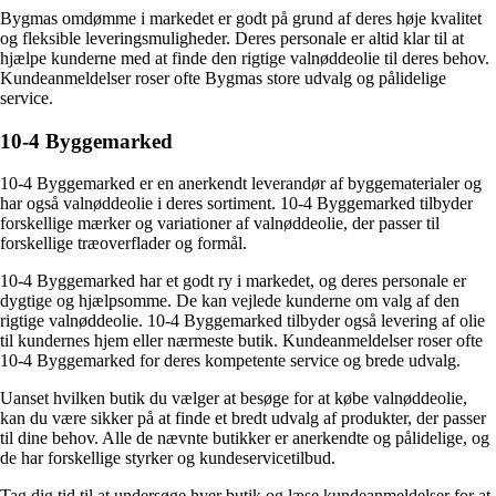
Bygmas omdømme i markedet er godt på grund af deres høje kvalitet
og fleksible leveringsmuligheder. Deres personale er altid klar til at
hjælpe kunderne med at finde den rigtige valnøddeolie til deres behov.
Kundeanmeldelser roser ofte Bygmas store udvalg og pålidelige
service.
10-4 Byggemarked
10-4 Byggemarked er en anerkendt leverandør af byggematerialer og
har også valnøddeolie i deres sortiment. 10-4 Byggemarked tilbyder
forskellige mærker og variationer af valnøddeolie, der passer til
forskellige træoverflader og formål.
10-4 Byggemarked har et godt ry i markedet, og deres personale er
dygtige og hjælpsomme. De kan vejlede kunderne om valg af den
rigtige valnøddeolie. 10-4 Byggemarked tilbyder også levering af olie
til kundernes hjem eller nærmeste butik. Kundeanmeldelser roser ofte
10-4 Byggemarked for deres kompetente service og brede udvalg.
Uanset hvilken butik du vælger at besøge for at købe valnøddeolie,
kan du være sikker på at finde et bredt udvalg af produkter, der passer
til dine behov. Alle de nævnte butikker er anerkendte og pålidelige, og
de har forskellige styrker og kundeservicetilbud.
Tag dig tid til at undersøge hver butik og læse kundeanmeldelser for at