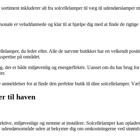
ortiment inkluderer alt fra solcellelamper til væg til udendørslamper med
sonale er veluddannede og klar til at hjælpe dig med at finde de rigtige 
llelamper, du leder efter. Alle de nævnte butikker har en velkendt posit
kspertise på området.
, der er både miljøvenlig og energieffektiv. Uanset om du har brug for s
er.
 anmeldelser for at finde den perfekte butik til dine solcellelamper. 
er til haven
ffektive, miljøvenlige og nemme at installere. Solcellelamper kan oplade
eligt udendørsområde uden at bekymre dig om omkostningerne ved strømf