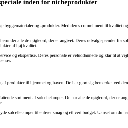
peciale inden for nicheprodukter
ige byggematerialer og -produkter. Med deres commitment til kvalitet og 
 herunder alle de nøgleord, der er angivet. Deres udvalg spænder fra so
kter af høj kvalitet.
ervice og ekspertise. Deres personale er veluddannede og klar til at ve
 behov.
g af produkter til hjemmet og haven. De har gjort sig bemærket ved dere
ende sortiment af solcellelamper. De har alle de nøgleord, der er angivet
r.
ilbyde solcellelamper til enhver smag og ethvert budget. Uanset om du ha