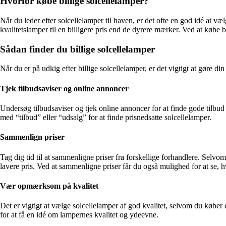
Hvorfor købe billige solcellelamper?
Når du leder efter solcellelamper til haven, er det ofte en god idé at v
kvalitetslamper til en billigere pris end de dyrere mærker. Ved at købe
Sådan finder du billige solcellelamper
Når du er på udkig efter billige solcellelamper, er det vigtigt at gøre din 
Tjek tilbudsaviser og online annoncer
Undersøg tilbudsaviser og tjek online annoncer for at finde gode tilb
med “tilbud” eller “udsalg” for at finde prisnedsatte solcellelamper.
Sammenlign priser
Tag dig tid til at sammenligne priser fra forskellige forhandlere. Selv
lavere pris. Ved at sammenligne priser får du også mulighed for at se, hva
Vær opmærksom på kvalitet
Det er vigtigt at vælge solcellelamper af god kvalitet, selvom du køber
for at få en idé om lampernes kvalitet og ydeevne.