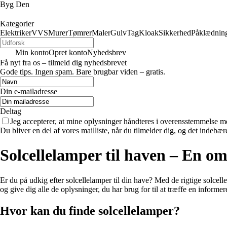
Byg Den
Kategorier
Elektriker
VVS
Murer
Tømrer
Maler
Gulv
Tag
Kloak
Sikkerhed
Påklædnin
Min konto
Opret konto
Nyhedsbrev
Få nyt fra os – tilmeld dig nyhedsbrevet
Gode tips. Ingen spam. Bare brugbar viden – gratis.
Din e-mailadresse
Deltag
Jeg accepterer, at mine oplysninger håndteres i overensstemmelse m
Du bliver en del af vores mailliste, når du tilmelder dig, og det indebæ
Solcellelamper til haven – En o
Er du på udkig efter solcellelamper til din have? Med de rigtige solce
og give dig alle de oplysninger, du har brug for til at træffe en informer
Hvor kan du finde solcellelamper?