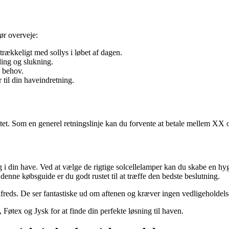
bør overveje:
strækkeligt med sollys i løbet af dagen.
ing og slukning.
e behov.
 til din haveindretning.
tet. Som en generel retningslinje kan du forvente at betale mellem XX 
ing i din have. Ved at vælge de rigtige solcellelamper kan du skabe en 
enne købsguide er du godt rustet til at træffe den bedste beslutning.
tilfreds. De ser fantastiske ud om aftenen og kræver ingen vedligeholde
Føtex og Jysk for at finde din perfekte løsning til haven.