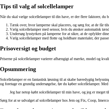
Tips til valg af solcellelamper
Når du skal vælge solcellelamper til din have, er der flere faktorer, du 
Tænk over, hvor lamperne skal placeres, og sørg for, at de får til
Vælg solcellelamper med sensor, hvis du ønsker automatisk tænd
Undersøg lysstyrken på lamperne for at sikre, at de opfylder din
Vælg solcellelamper med flotte og holdbare materialer, der passer
Prisoversigt og budget
Priserne på solcellelamper varierer afhængigt af mærke, model og kvali
Opsummering
Solcellelamper er en fantastisk løsning til at skabe bæredygtig belysn
og foretage en grundig undersøgelse, før du køber solcellelamper. Med d
Jeg har netop købt solcellelamper til min have, og jeg er meget 
Sørg for at se udvalget af solcellelamper hos Jem og Fix, Coop, Imerco, 