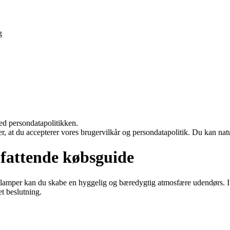
g
ed persondatapolitikken.
rer, at du accepterer vores brugervilkår og persondatapolitik. Du kan nat
mfattende købsguide
llelamper kan du skabe en hyggelig og bæredygtig atmosfære udendørs. I 
et beslutning.