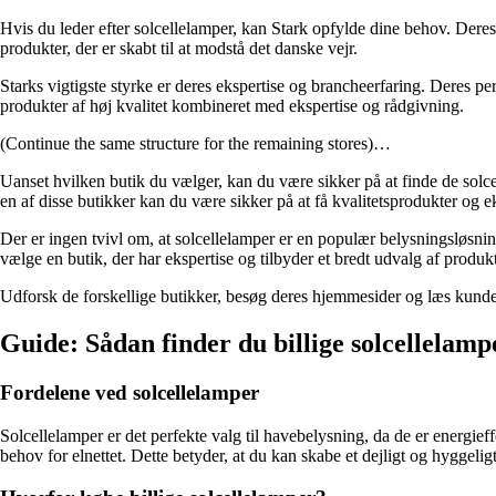
Hvis du leder efter solcellelamper, kan Stark opfylde dine behov. Deres s
produkter, der er skabt til at modstå det danske vejr.
Starks vigtigste styrke er deres ekspertise og brancheerfaring. Deres per
produkter af høj kvalitet kombineret med ekspertise og rådgivning.
(Continue the same structure for the remaining stores)…
Uanset hvilken butik du vælger, kan du være sikker på at finde de solce
en af disse butikker kan du være sikker på at få kvalitetsprodukter og e
Der er ingen tvivl om, at solcellelamper er en populær belysningsløsning
vælge en butik, der har ekspertise og tilbyder et bredt udvalg af produkt
Udforsk de forskellige butikker, besøg deres hjemmesider og læs kunde
Guide: Sådan finder du billige solcellelamp
Fordelene ved solcellelamper
Solcellelamper er det perfekte valg til havebelysning, da de er energie
behov for elnettet. Dette betyder, at du kan skabe et dejligt og hygg