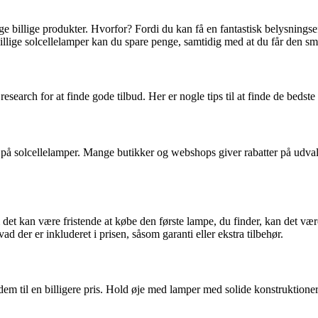
ælge billige produkter. Hvorfor? Fordi du kan få en fantastisk belysning
 billige solcellelamper kan du spare penge, samtidig med at du får den s
research for at finde gode tilbud. Her er nogle tips til at finde de bedste 
ud på solcellelamper. Mange butikker og webshops giver rabatter på udv
om det kan være fristende at købe den første lampe, du finder, kan det v
d der er inkluderet i prisen, såsom garanti eller ekstra tilbehør.
 dem til en billigere pris. Hold øje med lamper med solide konstruktione