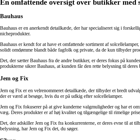
En omfattende oversigt over butikker med s
Bauhaus
Bauhaus er en anerkendt detailkæde, der har specialiseret sig i forskell
nicheprodukter.
Bauhaus er kendt for at have et omfattende sortiment af solcellelamper,
solidt omdømme blandt både fagfolk og private, da de kun tilbyder produ
Det, der sætter Bauhaus fra de andre butikker, er deres fokus på kundes
produkterne sikrer Bauhaus, at kunden får den rette belysning til deres
Jem og Fix
Jem og Fix er en velrenommeret detailkæde, der tilbyder et bredt udval
der er værd at besøge, hvis du er på udkig efter solcellelamper.
Jem og Fix fokuserer på at give kunderne valgmuligheder og har et omfatt
væg. Deres produkter er af høj kvalitet og tilgængelige til rimelige prise
Det, der adskiller Jem og Fix fra konkurrenterne, er deres evne til at t
belysning, har Jem og Fix det, du søger.