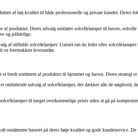
kter af høj kvalitet til både professionelle og private kunder. Deres f
ifte af produkter. Deres udvalg omfatter solcellelamper til haven, solcelle
ive og pålidelige.
udvalg af stilfulde solcellelamper. Uanset om du leder efter solcellelamper
il en foretrukken leverandør.
t bredt sortiment af produkter til hjemmet og haven. Deres strategi er a
t omfattende udvalg af solcellelamper, der dækker alle de nøgleord, der
r solcellelamper til meget overkommelige priser uden at gå på kompromis
 godt omdømme baseret på deres høje kvalitet og gode kundeservice. De