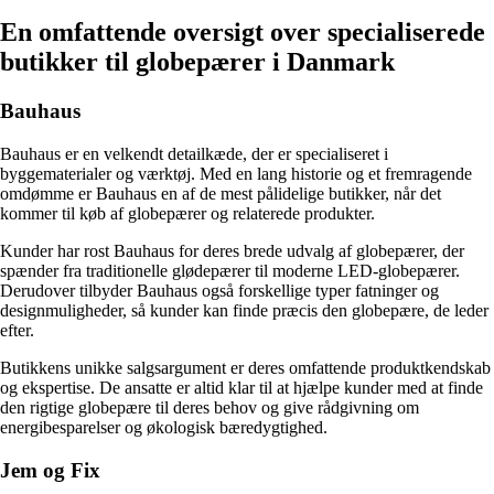
En omfattende oversigt over specialiserede
butikker til globepærer i Danmark
Bauhaus
Bauhaus er en velkendt detailkæde, der er specialiseret i
byggematerialer og værktøj. Med en lang historie og et fremragende
omdømme er Bauhaus en af de mest pålidelige butikker, når det
kommer til køb af globepærer og relaterede produkter.
Kunder har rost Bauhaus for deres brede udvalg af globepærer, der
spænder fra traditionelle glødepærer til moderne LED-globepærer.
Derudover tilbyder Bauhaus også forskellige typer fatninger og
designmuligheder, så kunder kan finde præcis den globepære, de leder
efter.
Butikkens unikke salgsargument er deres omfattende produktkendskab
og ekspertise. De ansatte er altid klar til at hjælpe kunder med at finde
den rigtige globepære til deres behov og give rådgivning om
energibesparelser og økologisk bæredygtighed.
Jem og Fix