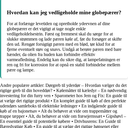
Hvordan kan jeg vedligeholde mine globepærer?
For at forlænge levetiden og opretholde ydeevnen af dine
globepærer er det vigtigt at tage nogle enkle
vedligeholdelsestrin. Først og fremmest skal du sørge for at
slukke strømmen og lade pæren køle af, før du forsøger at skifte
den ud. Rengør forsigtigt pæren med en blød, tør klud for at
fjerne eventuelt støv og snavs. Undgå at berøre pæren med bare
hænder, da olien fra huden kan forhindre effektiv
varmeafledning. Endelig kan du sikre dig, at lampefatningen er
ren og fri for korrosion for at opnå en stabil forbindelse mellem
pære og lampe.
Andre populære artikler:
Dørgreb til yderdør – Hvordan vælger du det
rigtige greb til din hoveddør?
•
Kølemåtter til kæledyr – En nødvendig
investering for din furry ven
•
Sparometer hos Jem og Fix: En guide til
at vælge det rigtige produkt
•
En komplet guide til køb af den perfekte
udendørs samleboks til elektriske ledninger
•
En indgående guide til
køb af en bajonetsav
•
Alt du behøver at vide om trappemåtter og
trappe tæpper
•
Alt, du behøver at vide om fræsejernssæt
•
Gipshøvl –
En essentiel guide til potentielle købere
•
Drivhusrens: En Guide til
Bæredygtige Køb
•
En guide til at vælge det rigtige hønsenet eller