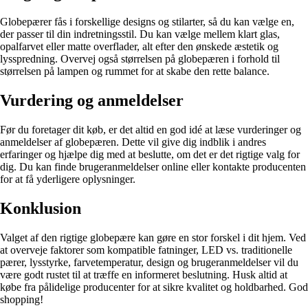
Globepærer fås i forskellige designs og stilarter, så du kan vælge en,
der passer til din indretningsstil. Du kan vælge mellem klart glas,
opalfarvet eller matte overflader, alt efter den ønskede æstetik og
lysspredning. Overvej også størrelsen på globepæren i forhold til
størrelsen på lampen og rummet for at skabe den rette balance.
Vurdering og anmeldelser
Før du foretager dit køb, er det altid en god idé at læse vurderinger og
anmeldelser af globepæren. Dette vil give dig indblik i andres
erfaringer og hjælpe dig med at beslutte, om det er det rigtige valg for
dig. Du kan finde brugeranmeldelser online eller kontakte producenten
for at få yderligere oplysninger.
Konklusion
Valget af den rigtige globepære kan gøre en stor forskel i dit hjem. Ved
at overveje faktorer som kompatible fatninger, LED vs. traditionelle
pærer, lysstyrke, farvetemperatur, design og brugeranmeldelser vil du
være godt rustet til at træffe en informeret beslutning. Husk altid at
købe fra pålidelige producenter for at sikre kvalitet og holdbarhed. God
shopping!