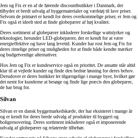
Jem og Fix er en af de førende discountbutikker i Danmark, der
tilbyder et bredt udvalg af byggematerialer og værktøj til lave priser.
Selvom de primært er kendt for deres overkommelige priser, er Jem og
Fix også et ideelt sted at finde globepærer af høj kvalitet.
Deres sortiment af globepærer inkluderer forskellige wattstyrker og
teknologier, herunder LED-globepærer, der er kendt for at være
energieffektive og have lang levetid. Kunder har rost Jem og Fix for
deres rimelige priser og muligheden for at finde både kendte mærker
og budgetvenlige alternativer.
Hos Jem og Fix er kundeservice også en prioritet. De ansatte står altid
klar til at vejlede kunder og finde den bedste løsning for deres behov.
Derudover er deres butikker let tilgængelige i mange byer, hvilket gør
det nemt for kunderne at besøge og finde lige præcis den globepære,
de har brug for.
Silvan
Silvan er en dansk byggemarkedskæde, der har eksisteret i mange år
og er kendt for deres brede udvalg af produkter til byggeri og
boligrenovering. Deres sortiment inkluderer også et imponerende
udvalg af globepærer og relaterede tilbehør.