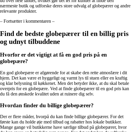
ud over hele landet, hvilket gør det let for kunder at finde den
nærmeste butik og udforske deres store udvalg af globepærer og andre
relevante produkter.
– Fortsætter i kommentaren –
Find de bedste globepærer til en billig pris
og udnyt tilbuddene
Hvorfor er det vigtigt at få en god pris på en
globepære?
En god globepære er afgørende for at skabe den rette atmosfære i dit
hjem. Det kan være et hyggeligt og varmt lys til stuen eller en kraftig
og klar belysning til køkkenet. Men det betyder ikke, at du skal betale
overpris for en globepære. Ved at finde globepærer til en god pris kan
du få den ønskede kvalitet uden at ruinere dig selv.
Hvordan finder du billige globepærer?
Der er flere måder, hvorpå du kan finde billige globepærer. For det
første kan du holde øje med tilbud og rabatter hos lokale butikker.
Mange gange vil butikkerne have særlige tilbud på globepærer, hvor