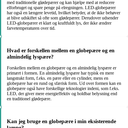
med traditionelle glødepærer og kan hjælpe med at reducere
elforbruget og spare penge på elregningen. LED-globepærer
har også en længere levetid, hvilket betyder, at de ikke behøver
at blive udskiftet så ofte som glødepærer. Derudover udsender
LED-globepærer et klart og kraftfuldt lys, der ikke ændrer
farvetemperaturen over tid.
Hvad er forskellen mellem en globepære og en
almindelig lyspære?
Forskellen mellem en globepære og en almindelig lyspære er
primært i formen. En almindelig lyspære har typisk en mere
langstrakt form, f.eks. en pære eller en cylinder, mens en
globepære har en rund og sfærisk form. Ud over formen kan en
globepære også have forskellige teknologier indeni, som f.eks.
LED, der giver mere energieffektiv og holdbar belysning end
en traditionel glødepære.
Kan jeg bruge en globepære i min eksisterende
lampe?