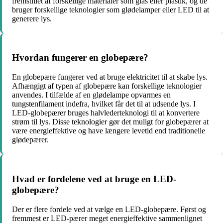
fremstillet af forskellige materialer som glas eller plastik, og de
bruger forskellige teknologier som glødelamper eller LED til at
generere lys.
Hvordan fungerer en globepære?
En globepære fungerer ved at bruge elektricitet til at skabe lys.
Afhængigt af typen af globepære kan forskellige teknologier
anvendes. I tilfælde af en glødelampe opvarmes en
tungstenfilament indefra, hvilket får det til at udsende lys. I
LED-globepærer bruges halvlederteknologi til at konvertere
strøm til lys. Disse teknologier gør det muligt for globepærer at
være energieffektive og have længere levetid end traditionelle
glødepærer.
Hvad er fordelene ved at bruge en LED-
globepære?
Der er flere fordele ved at vælge en LED-globepære. Først og
fremmest er LED-pærer meget energieffektive sammenlignet