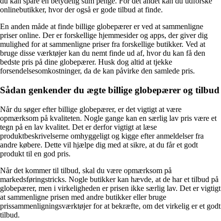
du kan spare en betydelig sum penge. For det andet kan du udforske
onlinebutikker, hvor der også er gode tilbud at finde.
En anden måde at finde billige globepærer er ved at sammenligne
priser online. Der er forskellige hjemmesider og apps, der giver dig
mulighed for at sammenligne priser fra forskellige butikker. Ved at
bruge disse værktøjer kan du nemt finde ud af, hvor du kan få den
bedste pris på dine globepærer. Husk dog altid at tjekke
forsendelsesomkostninger, da de kan påvirke den samlede pris.
Sådan genkender du ægte billige globepærer og tilbud
Når du søger efter billige globepærer, er det vigtigt at være
opmærksom på kvaliteten. Nogle gange kan en særlig lav pris være et
tegn på en lav kvalitet. Det er derfor vigtigt at læse
produktbeskrivelserne omhyggeligt og kigge efter anmeldelser fra
andre købere. Dette vil hjælpe dig med at sikre, at du får et godt
produkt til en god pris.
Når det kommer til tilbud, skal du være opmærksom på
markedsføringstricks. Nogle butikker kan hævde, at de har et tilbud på
globepærer, men i virkeligheden er prisen ikke særlig lav. Det er vigtigt
at sammenligne prisen med andre butikker eller bruge
prissammenligningsværktøjer for at bekræfte, om det virkelig er et godt
tilbud.