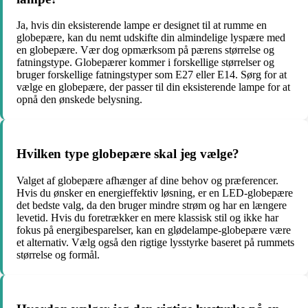
Ja, hvis din eksisterende lampe er designet til at rumme en
globepære, kan du nemt udskifte din almindelige lyspære med
en globepære. Vær dog opmærksom på pærens størrelse og
fatningstype. Globepærer kommer i forskellige størrelser og
bruger forskellige fatningstyper som E27 eller E14. Sørg for at
vælge en globepære, der passer til din eksisterende lampe for at
opnå den ønskede belysning.
Hvilken type globepære skal jeg vælge?
Valget af globepære afhænger af dine behov og præferencer.
Hvis du ønsker en energieffektiv løsning, er en LED-globepære
det bedste valg, da den bruger mindre strøm og har en længere
levetid. Hvis du foretrækker en mere klassisk stil og ikke har
fokus på energibesparelser, kan en glødelampe-globepære være
et alternativ. Vælg også den rigtige lysstyrke baseret på rummets
størrelse og formål.