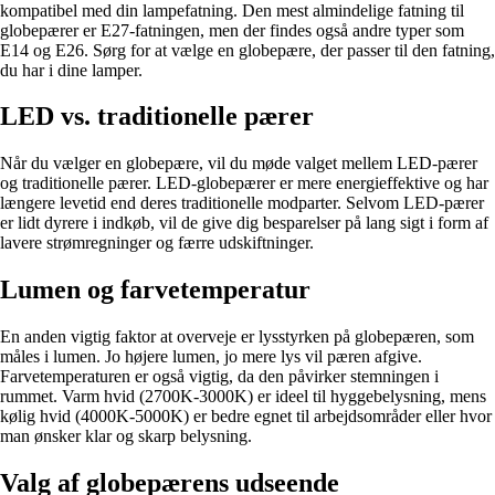
kompatibel med din lampefatning. Den mest almindelige fatning til
globepærer er E27-fatningen, men der findes også andre typer som
E14 og E26. Sørg for at vælge en globepære, der passer til den fatning,
du har i dine lamper.
LED vs. traditionelle pærer
Når du vælger en globepære, vil du møde valget mellem LED-pærer
og traditionelle pærer. LED-globepærer er mere energieffektive og har
længere levetid end deres traditionelle modparter. Selvom LED-pærer
er lidt dyrere i indkøb, vil de give dig besparelser på lang sigt i form af
lavere strømregninger og færre udskiftninger.
Lumen og farvetemperatur
En anden vigtig faktor at overveje er lysstyrken på globepæren, som
måles i lumen. Jo højere lumen, jo mere lys vil pæren afgive.
Farvetemperaturen er også vigtig, da den påvirker stemningen i
rummet. Varm hvid (2700K-3000K) er ideel til hyggebelysning, mens
kølig hvid (4000K-5000K) er bedre egnet til arbejdsområder eller hvor
man ønsker klar og skarp belysning.
Valg af globepærens udseende