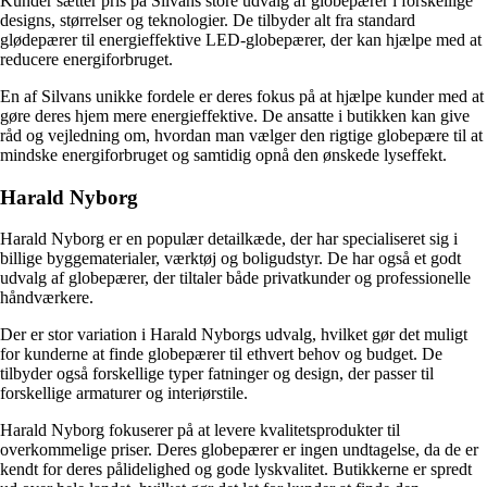
Kunder sætter pris på Silvans store udvalg af globepærer i forskellige
designs, størrelser og teknologier. De tilbyder alt fra standard
glødepærer til energieffektive LED-globepærer, der kan hjælpe med at
reducere energiforbruget.
En af Silvans unikke fordele er deres fokus på at hjælpe kunder med at
gøre deres hjem mere energieffektive. De ansatte i butikken kan give
råd og vejledning om, hvordan man vælger den rigtige globepære til at
mindske energiforbruget og samtidig opnå den ønskede lyseffekt.
Harald Nyborg
Harald Nyborg er en populær detailkæde, der har specialiseret sig i
billige byggematerialer, værktøj og boligudstyr. De har også et godt
udvalg af globepærer, der tiltaler både privatkunder og professionelle
håndværkere.
Der er stor variation i Harald Nyborgs udvalg, hvilket gør det muligt
for kunderne at finde globepærer til ethvert behov og budget. De
tilbyder også forskellige typer fatninger og design, der passer til
forskellige armaturer og interiørstile.
Harald Nyborg fokuserer på at levere kvalitetsprodukter til
overkommelige priser. Deres globepærer er ingen undtagelse, da de er
kendt for deres pålidelighed og gode lyskvalitet. Butikkerne er spredt