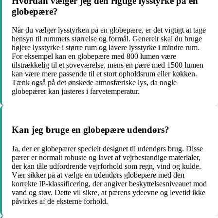
Hvordan vælger jeg den rigtige lysstyrke på en
globepære?
Når du vælger lysstyrken på en globepære, er det vigtigt at tage
hensyn til rummets størrelse og formål. Generelt skal du bruge
højere lysstyrke i større rum og lavere lysstyrke i mindre rum.
For eksempel kan en globepære med 800 lumen være
tilstrækkelig til et soveværelse, mens en pære med 1500 lumen
kan være mere passende til et stort opholdsrum eller køkken.
Tænk også på det ønskede atmosfæriske lys, da nogle
globepærer kan justeres i farvetemperatur.
Kan jeg bruge en globepære udendørs?
Ja, der er globepærer specielt designet til udendørs brug. Disse
pærer er normalt robuste og lavet af vejrbestandige materialer,
der kan tåle udfordrende vejrforhold som regn, vind og kulde.
Vær sikker på at vælge en udendørs globepære med den
korrekte IP-klassificering, der angiver beskyttelsesniveauet mod
vand og støv. Dette vil sikre, at pærens ydeevne og levetid ikke
påvirkes af de eksterne forhold.