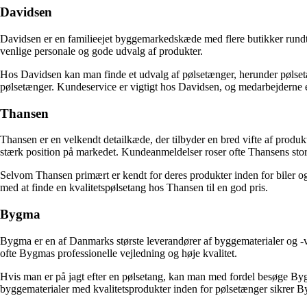
Davidsen
Davidsen er en familieejet byggemarkedskæde med flere butikker rund
venlige personale og gode udvalg af produkter.
Hos Davidsen kan man finde et udvalg af pølsetænger, herunder pølsetæn
pølsetænger. Kundeservice er vigtigt hos Davidsen, og medarbejderne er 
Thansen
Thansen er en velkendt detailkæde, der tilbyder en bred vifte af produk
stærk position på markedet. Kundeanmeldelser roser ofte Thansens sto
Selvom Thansen primært er kendt for deres produkter inden for biler og
med at finde en kvalitetspølsetang hos Thansen til en god pris.
Bygma
Bygma er en af Danmarks største leverandører af byggematerialer og 
ofte Bygmas professionelle vejledning og høje kvalitet.
Hvis man er på jagt efter en pølsetang, kan man med fordel besøge Byg
byggematerialer med kvalitetsprodukter inden for pølsetænger sikrer Byg