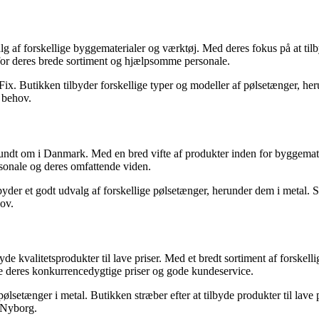
f forskellige byggematerialer og værktøj. Med deres fokus på at tilby
for deres brede sortiment og hjælpsomme personale.
x. Butikken tilbyder forskellige typer og modeller af pølsetænger, her
s behov.
 om i Danmark. Med en bred vifte af produkter inden for byggematerial
sonale og deres omfattende viden.
der et godt udvalg af forskellige pølsetænger, herunder dem i metal. Si
hov.
 kvalitetsprodukter til lave priser. Med et bredt sortiment af forskel
 deres konkurrencedygtige priser og gode kundeservice.
setænger i metal. Butikken stræber efter at tilbyde produkter til lave
d Nyborg.