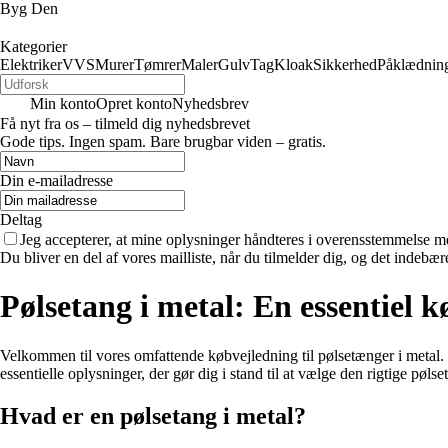
Byg Den
Kategorier
Elektriker
VVS
Murer
Tømrer
Maler
Gulv
Tag
Kloak
Sikkerhed
Påklædnin
Min konto
Opret konto
Nyhedsbrev
Få nyt fra os – tilmeld dig nyhedsbrevet
Gode tips. Ingen spam. Bare brugbar viden – gratis.
Din e-mailadresse
Deltag
Jeg accepterer, at mine oplysninger håndteres i overensstemmelse m
Du bliver en del af vores mailliste, når du tilmelder dig, og det indebæ
Pølsetang i metal: En essentiel 
Velkommen til vores omfattende købvejledning til pølsetænger i metal. D
essentielle oplysninger, der gør dig i stand til at vælge den rigtige pølse
Hvad er en pølsetang i metal?