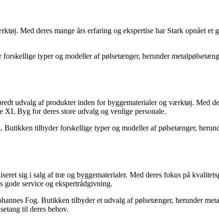
rktøj. Med deres mange års erfaring og ekspertise har Stark opnået et 
 forskellige typer og modeller af pølsetænger, herunder metalpølsetænger.
dt udvalg af produkter inden for byggematerialer og værktøj. Med dere
e XL Byg for deres store udvalg og venlige personale.
 Butikken tilbyder forskellige typer og modeller af pølsetænger, her
ret sig i salg af træ og byggematerialer. Med deres fokus på kvalitet
 gode service og ekspertrådgivning.
hannes Fog. Butikken tilbyder et udvalg af pølsetænger, herunder metal
etang til deres behov.