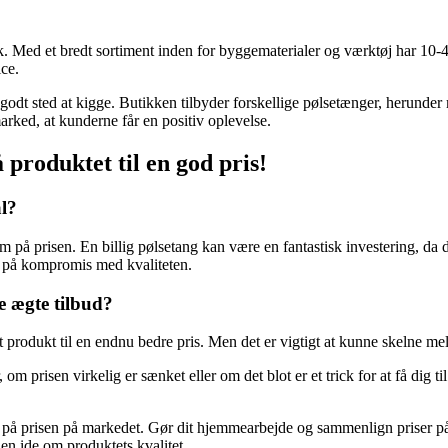
 Med et bredt sortiment inden for byggematerialer og værktøj har 10-4
ce.
odt sted at kigge. Butikken tilbyder forskellige pølsetænger, herunde
rked, at kunderne får en positiv oplevelse.
 produktet til en god pris!
al?
 på prisen. En billig pølsetang kan være en fantastisk investering, da de
å på kompromis med kvaliteten.
e ægte tilbud?
t produkt til en endnu bedre pris. Men det er vigtigt at kunne skelne me
 om prisen virkelig er sænket eller om det blot er et trick for at få dig ti
prisen på markedet. Gør dit hjemmearbejde og sammenlign priser på for
 en ide om produktets kvalitet.