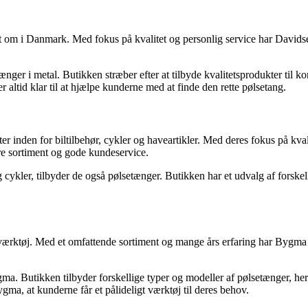
t om i Danmark. Med fokus på kvalitet og personlig service har David
ger i metal. Butikken stræber efter at tilbyde kvalitetsprodukter til k
altid klar til at hjælpe kunderne med at finde den rette pølsetang.
ter inden for biltilbehør, cykler og haveartikler. Med deres fokus på k
re sortiment og gode kundeservice.
 cykler, tilbyder de også pølsetænger. Butikken har et udvalg af forsk
-værktøj. Med et omfattende sortiment og mange års erfaring har Bygm
ma. Butikken tilbyder forskellige typer og modeller af pølsetænger, he
ma, at kunderne får et pålideligt værktøj til deres behov.