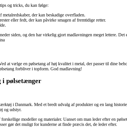
tips og tricks, du kan følge:
af metalredskaber, der kan beskadige overfladen.
ester eller fedt, der kan påvirke smagen af fremtidige retter.
dde.
neder siden, og den har virkelig gjort madlavningen meget lettere. Det e
ina
ed at vælge en pølsetang af høj kvalitet i metal, der passer til dine be
n pølsetang forbliver i topform. God madlavning!
g i pølsetænger
værktøj i Danmark. Med et bredt udvalg af produkter og en lang histori
øj og udstyr.
orskellige modeller og materialer. Uanset om man leder efter en pølseta
ser gør det muligt for kunderne at finde præcis det, de leder efter.