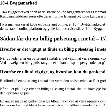
10-4 Byggemarked
10-4 Byggemarked er en af de største online byggemarkeder i Danmark.
Kundeanmeldelser roser ofte deres hurtige levering og gode kundeservi
Hvis man ønsker at købe en pølsetang online, er 10-4 Byggemarked et g
deres stabile online platform og gode kundeservice sikrer 10-4 Byggema
Sådan får du en billig pølsetang i metal – Få
Hvorfor er det vigtigt at finde en billig pølsetang i met
Når du leder efter en pølsetang i metal, er det vigtigt at være opmærksom
Ved at vælge en billig pølsetang i metal, kan du spare penge uden at g
Hvorfor er tilbud vigtige, og hvordan kan du genkend
Et tilbud på en pølsetang i metal kan være den bedste måde at få et god
Når du er på udkig efter en billig pølsetang i metal, skal du have øje for,
den oprindelige pris.
En anden måde at genkende ægte tilbud på er ved at være opmærksom på 
Det er også en god ide at læse anmeldelser fra tidligere kunder for at få