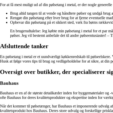
For at få mest muligt ud af din pølsetang i metal, er der nogle generelle 
Brug altid tangen til at vende og håndtere pølser og undgå brug 
Rengør din pølsetang efter hver brug for at fjerne eventuelle madr
Opbevar din pølsetang på et sikkert sted, væk fra børns rækkevi
En brugerudtalelse: Jeg købte min pølsetang i metal for et par må
pølser. Jeg vil bestemt anbefale det til andre pølseentusiaster! – T
Afsluttende tanker
En pølsetang i metal er et uundværligt køkkenredskab til pølseelskere. V
Husk at følge vores tips til brug og vedligeholdelse for at sikre, at di
Oversigt over butikker, der specialiserer si
Bauhaus
Bauhaus er en af de største detailkæder inden for byggematerialer og -
ofte Bauhaus for deres kvalitetsprodukter og ekspertise inden for værkt
Når det kommer til pølsetænger, har Bauhaus et imponerende udvalg af f
kvalitetsprodukt hos Bauhaus. Deres store udvalg og forskellige prisklas