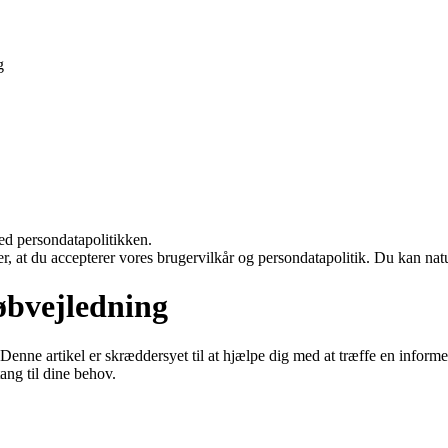
g
ed persondatapolitikken.
rer, at du accepterer vores brugervilkår og persondatapolitik. Du kan nat
købvejledning
enne artikel er skræddersyet til at hjælpe dig med at træffe en informer
tang til dine behov.