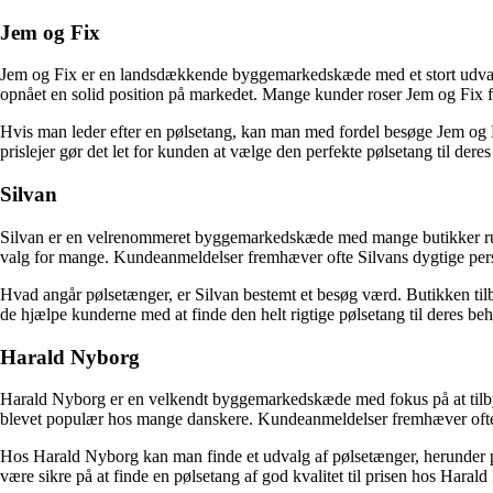
Jem og Fix
Jem og Fix er en landsdækkende byggemarkedskæde med et stort udvalg a
opnået en solid position på markedet. Mange kunder roser Jem og Fix 
Hvis man leder efter en pølsetang, kan man med fordel besøge Jem og Fi
prislejer gør det let for kunden at vælge den perfekte pølsetang til dere
Silvan
Silvan er en velrenommeret byggemarkedskæde med mange butikker rundt
valg for mange. Kundeanmeldelser fremhæver ofte Silvans dygtige per
Hvad angår pølsetænger, er Silvan bestemt et besøg værd. Butikken tilby
de hjælpe kunderne med at finde den helt rigtige pølsetang til deres be
Harald Nyborg
Harald Nyborg er en velkendt byggemarkedskæde med fokus på at tilbyde
blevet populær hos mange danskere. Kundeanmeldelser fremhæver ofte
Hos Harald Nyborg kan man finde et udvalg af pølsetænger, herunder pøl
være sikre på at finde en pølsetang af god kvalitet til prisen hos Haral