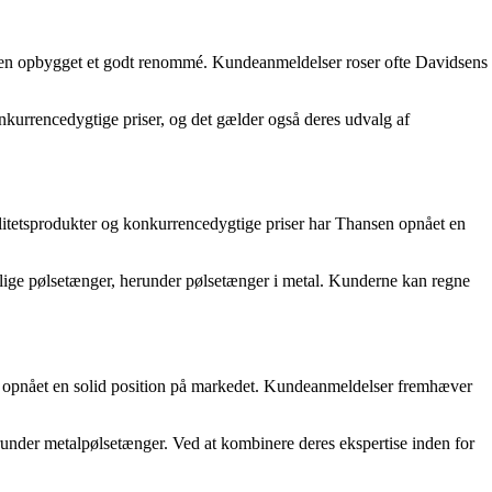
sen opbygget et godt renommé. Kundeanmeldelser roser ofte Davidsens
onkurrencedygtige priser, og det gælder også deres udvalg af
valitetsprodukter og konkurrencedygtige priser har Thansen opnået en
ellige pølsetænger, herunder pølsetænger i metal. Kunderne kan regne
a opnået en solid position på markedet. Kundeanmeldelser fremhæver
runder metalpølsetænger. Ved at kombinere deres ekspertise inden for