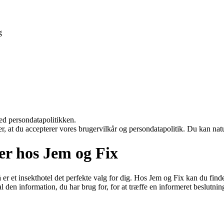
g
ed persondatapolitikken.
rer, at du accepterer vores brugervilkår og persondatapolitik. Du kan nat
er hos Jem og Fix
å er et insekthotel det perfekte valg for dig. Hos Jem og Fix kan du finde 
l den information, du har brug for, for at træffe en informeret beslutnin