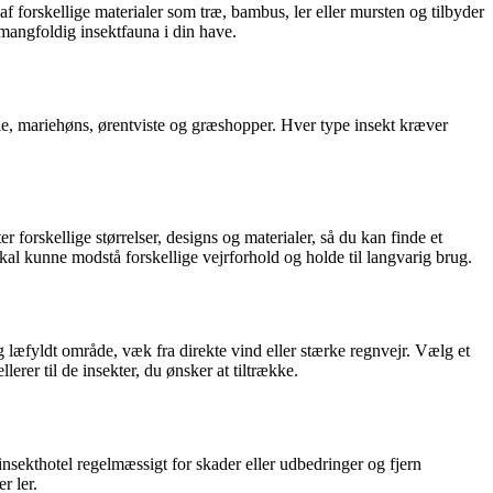
 af forskellige materialer som træ, bambus, ler eller mursten og tilbyder
n mangfoldig insektfauna i din have.
gle, mariehøns, ørentviste og græshopper. Hver type insekt kræver
r forskellige størrelser, designs og materialer, så du kan finde et
 skal kunne modstå forskellige vejrforhold og holde til langvarig brug.
 og læfyldt område, væk fra direkte vind eller stærke regnvejr. Vælg et
lerer til de insekter, du ønsker at tiltrække.
nsekthotel regelmæssigt for skader eller udbedringer og fjern
r ler.