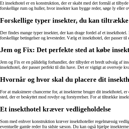
Et insekthotel er en konstruktion, der er skabt med det formål at tilbyde
forskellige rum og huller, hvor insekter kan bygge reder, søge ly eller 
Forskellige typer insekter, du kan tiltrække
Der findes mange typer insekter, der kan drage fordel af et insekthotel
forskellige betingelser og levesteder. Vælg et insekthotel, der passer til 
Jem og Fix: Det perfekte sted at købe insek
Jem og Fix er en pålidelig forhandler, der tilbyder et bredt udvalg af in
insekthotel, der passer perfekt til din have. Det er vigtigt at overveje k
Hvornår og hvor skal du placere dit insekth
For at maksimere chancerne for, at insekterne bruger dit insekthotel, er d
sted, der er beskyttet mod rovdyr og forstyrrelser. For at tiltrække insekt
Et insekthotel kræver vedligeholdelse
Som med enhver konstruktion kræver insekthoteller regelmæssig vedligeh
eventuelle gamle reder fra sidste sæson. Du kan også hjælpe insekternes