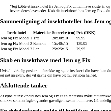
”Jeg købte et insekthotel fra Jem og Fix til min have sidste år, o
bevare deres levesteder. Køb dit insekthotel hos Jem og Fix – du
Sammenligning af insekthoteller hos Jem o
Insekthotel
Materialer
Størrelse (cm)
Pris (DKK)
Jem og Fix Model 1
Træ
20x30x10
99,95
Jem og Fix Model 2
Bambus
15x40x15
129,95
Jem og Fix Model 3
Ler
25x25x15
79,95
Skab en insekthave med Jem og Fix
Hvis du virkelig ønsker at tiltrække og støtte insekter i din have, kan du
og rigt insektliv, der vil gavne din have og miljøet som helhed.
Afsluttende tanker
At købe et insekthotel hos Jem og Fix er en fantastisk måde at tiltrækk
smukke sommerfugle og andre gavnlige insekter i din have. Gå endelig i