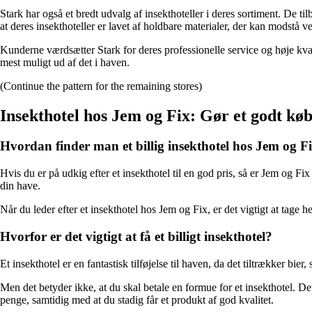
Stark har også et bredt udvalg af insekthoteller i deres sortiment. De tilb
at deres insekthoteller er lavet af holdbare materialer, der kan modstå v
Kunderne værdsætter Stark for deres professionelle service og høje kval
mest muligt ud af det i haven.
(Continue the pattern for the remaining stores)
Insekthotel hos Jem og Fix: Gør et godt køb
Hvordan finder man et billig insekthotel hos Jem og F
Hvis du er på udkig efter et insekthotel til en god pris, så er Jem og Fi
din have.
Når du leder efter et insekthotel hos Jem og Fix, er det vigtigt at tage he
Hvorfor er det vigtigt at få et billigt insekthotel?
Et insekthotel er en fantastisk tilføjelse til haven, da det tiltrækker b
Men det betyder ikke, at du skal betale en formue for et insekthotel. Det e
penge, samtidig med at du stadig får et produkt af god kvalitet.