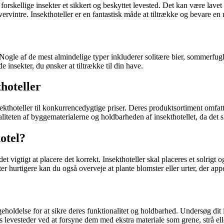
 forskellige insekter et sikkert og beskyttet levested. Det kan være lavet
overvintre. Insekthoteller er en fantastisk måde at tiltrække og bevare e
. Nogle af de mest almindelige typer inkluderer solitære bier, sommerfu
de insekter, du ønsker at tiltrække til din have.
thoteller
sekthoteller til konkurrencedygtige priser. Deres produktsortiment omfatte
valiteten af byggematerialerne og holdbarheden af ​​insekthotellet, da det
otel?
et vigtigt at placere det korrekt. Insekthoteller skal placeres et solrigt
er hurtigere kan du også overveje at plante blomster eller urter, der appel
oldelse for at sikre deres funktionalitet og holdbarhed. Undersøg dit i
 levesteder ved at forsyne dem med ekstra materiale som grene, strå elle