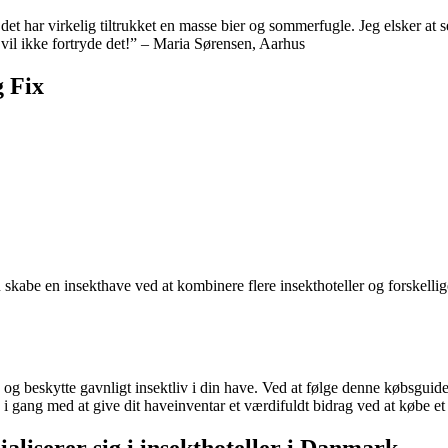
g det har virkelig tiltrukket en masse bier og sommerfugle. Jeg elsker at
 vil ikke fortryde det!” – Maria Sørensen, Aarhus
g Fix
 skabe en insekthave ved at kombinere flere insekthoteller og forskellige p
e og beskytte gavnligt insektliv i din have. Ved at følge denne købsgui
 gang med at give dit haveinventar et værdifuldt bidrag ved at købe et 