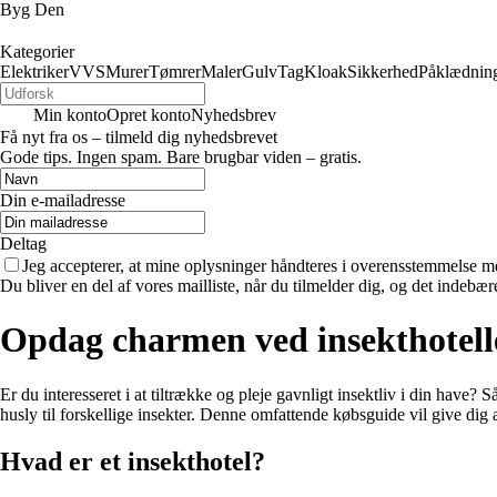
Byg Den
Kategorier
Elektriker
VVS
Murer
Tømrer
Maler
Gulv
Tag
Kloak
Sikkerhed
Påklædnin
Min konto
Opret konto
Nyhedsbrev
Få nyt fra os – tilmeld dig nyhedsbrevet
Gode tips. Ingen spam. Bare brugbar viden – gratis.
Din e-mailadresse
Deltag
Jeg accepterer, at mine oplysninger håndteres i overensstemmelse m
Du bliver en del af vores mailliste, når du tilmelder dig, og det indebæ
Opdag charmen ved insekthotell
Er du interesseret i at tiltrække og pleje gavnligt insektliv i din have? S
husly til forskellige insekter. Denne omfattende købsguide vil give dig a
Hvad er et insekthotel?