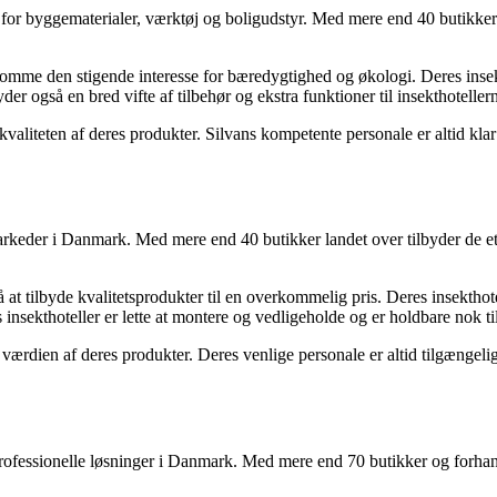
 for byggematerialer, værktøj og boligudstyr. Med mere end 40 butikker
komme den stigende interesse for bæredygtighed og økologi. Deres insektho
er også en bred vifte af tilbehør og ekstra funktioner til insekthoteller
aliteten af deres produkter. Silvans kompetente personale er altid klar 
rkeder i Danmark. Med mere end 40 butikker landet over tilbyder de et 
at tilbyde kvalitetsprodukter til en overkommelig pris. Deres insekthotell
nsekthoteller er lette at montere og vedligeholde og er holdbare nok til
rdien af deres produkter. Deres venlige personale er altid tilgængeligt
rofessionelle løsninger i Danmark. Med mere end 70 butikker og forhandl