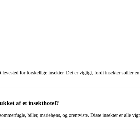
 et levested for forskellige insekter. Det er vigtigt, fordi insekter spille
rukket af et insekthotel?
 sommerfugle, biller, mariehøns, og ørentviste. Disse insekter er alle vig