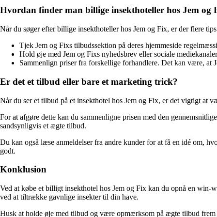
Hvordan finder man billige insekthoteller hos Jem og 
Når du søger efter billige insekthoteller hos Jem og Fix, er der flere tips
Tjek Jem og Fixs tilbudssektion på deres hjemmeside regelmæssigt.
Hold øje med Jem og Fixs nyhedsbrev eller sociale mediekanaler. 
Sammenlign priser fra forskellige forhandlere. Det kan være, at J
Er det et tilbud eller bare et marketing trick?
Når du ser et tilbud på et insekthotel hos Jem og Fix, er det vigtigt at 
For at afgøre dette kan du sammenligne prisen med den gennemsnitlige m
sandsynligvis et ægte tilbud.
Du kan også læse anmeldelser fra andre kunder for at få en idé om, hvorvi
godt.
Konklusion
Ved at købe et billigt insekthotel hos Jem og Fix kan du opnå en win-win
ved at tiltrække gavnlige insekter til din have.
Husk at holde øje med tilbud og være opmærksom på ægte tilbud frem for 