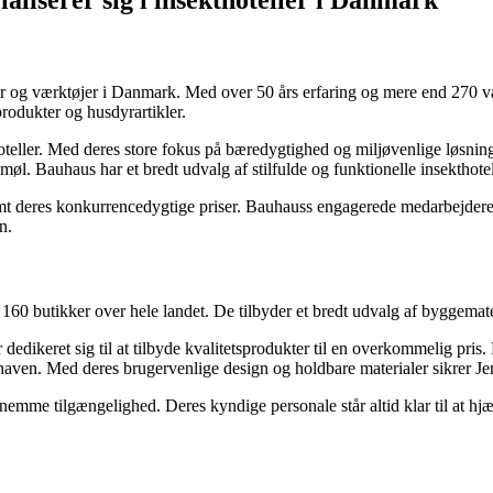
ialiserer sig i insekthoteller i Danmark
er og værktøjer i Danmark. Med over 50 års erfaring og mere end 270 v
produkter og husdyrartikler.
ller. Med deres store fokus på bæredygtighed og miljøvenlige løsninger h
møl. Bauhaus har et bredt udvalg af stilfulde og funktionelle insekthotell
 deres konkurrencedygtige priser. Bauhauss engagerede medarbejdere er a
n.
0 butikker over hele landet. De tilbyder et bredt udvalg af byggemateri
edikeret sig til at tilbyde kvalitetsprodukter til en overkommelig pris. D
haven. Med deres brugervenlige design og holdbare materialer sikrer Jem
mme tilgængelighed. Deres kyndige personale står altid klar til at hjæ