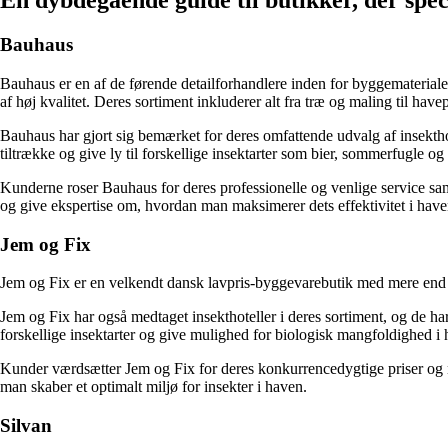
En dybdegående guide til butikker, der spec
Bauhaus
Bauhaus er en af de førende detailforhandlere inden for byggematerial
af høj kvalitet. Deres sortiment inkluderer alt fra træ og maling til have
Bauhaus har gjort sig bemærket for deres omfattende udvalg af insekthote
tiltrække og give ly til forskellige insektarter som bier, sommerfugle og 
Kunderne roser Bauhaus for deres professionelle og venlige service samt
og give ekspertise om, hvordan man maksimerer dets effektivitet i have
Jem og Fix
Jem og Fix er en velkendt dansk lavpris-byggevarebutik med mere end 16
Jem og Fix har også medtaget insekthoteller i deres sortiment, og de har d
forskellige insektarter og give mulighed for biologisk mangfoldighed i 
Kunder værdsætter Jem og Fix for deres konkurrencedygtige priser og ne
man skaber et optimalt miljø for insekter i haven.
Silvan