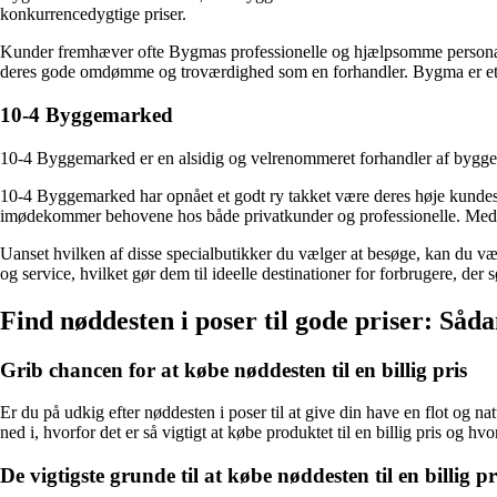
konkurrencedygtige priser.
Kunder fremhæver ofte Bygmas professionelle og hjælpsomme personale s
deres gode omdømme og troværdighed som en forhandler. Bygma er et åben
10-4 Byggemarked
10-4 Byggemarked er en alsidig og velrenommeret forhandler af byggemat
10-4 Byggemarked har opnået et godt ry takket være deres høje kundese
imødekommer behovene hos både privatkunder og professionelle. Med de
Uanset hvilken af ​​disse specialbutikker du vælger at besøge, kan du væ
og service, hvilket gør dem til ideelle destinationer for forbrugere, der
Find nøddesten i poser til gode priser: Såda
Grib chancen for at købe nøddesten til en billig pris
Er du på udkig efter nøddesten i poser til at give din have en flot og nat
ned i, hvorfor det er så vigtigt at købe produktet til en billig pris og 
De vigtigste grunde til at købe nøddesten til en billig pr