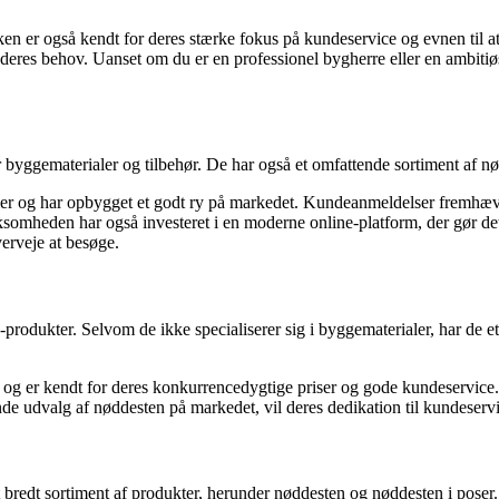
en er også kendt for deres stærke fokus på kundeservice og evnen til at
deres behov. Uanset om du er en professionel bygherre eller en ambitiøs
yggematerialer og tilbehør. De har også et omfattende sortiment af nø
ialer og har opbygget et godt ry på markedet. Kundeanmeldelser fremhæ
ksomheden har også investeret i en moderne online-platform, der gør det 
verveje at besøge.
produkter. Selvom de ikke specialiserer sig i byggematerialer, har de 
e og er kendt for deres konkurrencedygtige priser og gode kundeservice.
nde udvalg af nøddesten på markedet, vil deres dedikation til kundeservic
bredt sortiment af produkter, herunder nøddesten og nøddesten i poser.