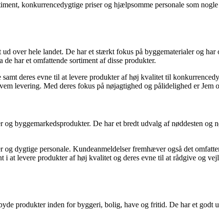
iment, konkurrencedygtige priser og hjælpsomme personale som nogle a
over hele landet. De har et stærkt fokus på byggematerialer og har opbyg
da de har et omfattende sortiment af disse produkter.
mt deres evne til at levere produkter af høj kvalitet til konkurrencedy
ekvem levering. Med deres fokus på nøjagtighed og pålidelighed er Jem o
ler og byggemarkedsprodukter. De har et bredt udvalg af nøddesten og
er og dygtige personale. Kundeanmeldelser fremhæver også det omfatte
 i at levere produkter af høj kvalitet og deres evne til at rådgive og ve
de produkter inden for byggeri, bolig, have og fritid. De har et godt ud