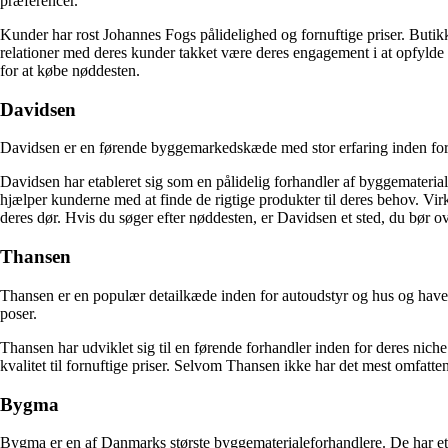
præferencer.
Kunder har rost Johannes Fogs pålidelighed og fornuftige priser. Butikk
relationer med deres kunder takket være deres engagement i at opfylde 
for at købe nøddesten.
Davidsen
Davidsen er en førende byggemarkedskæde med stor erfaring inden for b
Davidsen har etableret sig som en pålidelig forhandler af byggemater
hjælper kunderne med at finde de rigtige produkter til deres behov. Vir
deres dør. Hvis du søger efter nøddesten, er Davidsen et sted, du bør o
Thansen
Thansen er en populær detailkæde inden for autoudstyr og hus og have-
poser.
Thansen har udviklet sig til en førende forhandler inden for deres nich
kvalitet til fornuftige priser. Selvom Thansen ikke har det mest omfatte
Bygma
Bygma er en af Danmarks største byggematerialeforhandlere. De har et 