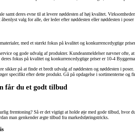
amt deres evne til at levere nøddesten af høj kvalitet. Virksomheden h
lyst valg for alle, der leder efter nøddesten eller nøddesten i poser a
erialer, med et stærkt fokus på kvalitet og konkurrencedygtige priser.
rvice og gode udvalg af produkter. Kundeanmeldelser nævner ofte, at bu
res fokus på kvalitet og konkurrencedygtige priser er 10-4 Byggemark
re sikker på at finde et bredt udvalg af nøddesten og nøddesten i poser. 
 søger specifikt efter dette produkt. Gå på opdagelse i sortimenterne og f
n får du et godt tilbud
urlig fremtoning? Så er det vigtigt at holde øje med gode tilbud, hvor du 
hvordan man genkender ægte tilbud fra markedsføringstricks.
is