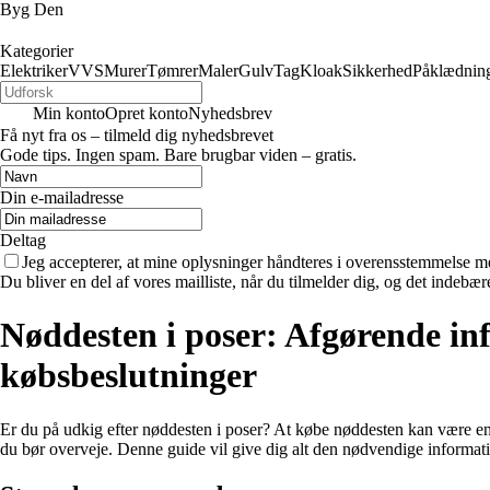
Byg Den
Kategorier
Elektriker
VVS
Murer
Tømrer
Maler
Gulv
Tag
Kloak
Sikkerhed
Påklædnin
Min konto
Opret konto
Nyhedsbrev
Få nyt fra os – tilmeld dig nyhedsbrevet
Gode tips. Ingen spam. Bare brugbar viden – gratis.
Din e-mailadresse
Deltag
Jeg accepterer, at mine oplysninger håndteres i overensstemmelse m
Du bliver en del af vores mailliste, når du tilmelder dig, og det indebæ
Nøddesten i poser: Afgørende in
købsbeslutninger
Er du på udkig efter nøddesten i poser? At købe nøddesten kan være en fa
du bør overveje. Denne guide vil give dig alt den nødvendige informati