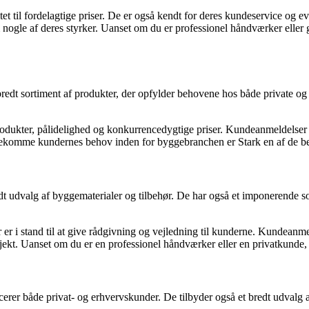
itet til fordelagtige priser. De er også kendt for deres kundeservice 
ogle af deres styrker. Uanset om du er professionel håndværker eller gør
 bredt sortiment af produkter, der opfylder behovene hos både private o
rodukter, pålidelighed og konkurrencedygtige priser. Kundeanmeldelser 
dekomme kundernes behov inden for byggebranchen er Stark en af de bed
valg af byggematerialer og tilbehør. De har også et imponerende sorti
 er i stand til at give rådgivning og vejledning til kunderne. Kundean
projekt. Uanset om du er en professionel håndværker eller en privatkunde
rer både privat- og erhvervskunder. De tilbyder også et bredt udvalg a