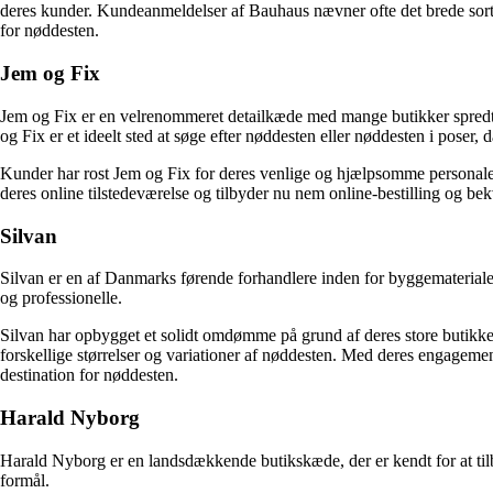
deres kunder. Kundeanmeldelser af Bauhaus nævner ofte det brede sort
for nøddesten.
Jem og Fix
Jem og Fix er en velrenommeret detailkæde med mange butikker spredt ud 
og Fix er et ideelt sted at søge efter nøddesten eller nøddesten i poser, 
Kunder har rost Jem og Fix for deres venlige og hjælpsomme personale sa
deres online tilstedeværelse og tilbyder nu nem online-bestilling og b
Silvan
Silvan er en af Danmarks førende forhandlere inden for byggemateria
og professionelle.
Silvan har opbygget et solidt omdømme på grund af deres store butikk
forskellige størrelser og variationer af nøddesten. Med deres engagement
destination for nøddesten.
Harald Nyborg
Harald Nyborg er en landsdækkende butikskæde, der er kendt for at tilby
formål.