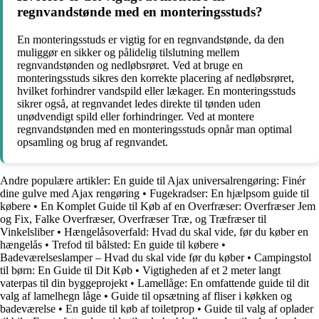
regnvandstønde med en monteringsstuds?
En monteringsstuds er vigtig for en regnvandstønde, da den
muliggør en sikker og pålidelig tilslutning mellem
regnvandstønden og nedløbsrøret. Ved at bruge en
monteringsstuds sikres den korrekte placering af nedløbsrøret,
hvilket forhindrer vandspild eller lækager. En monteringsstuds
sikrer også, at regnvandet ledes direkte til tønden uden
unødvendigt spild eller forhindringer. Ved at montere
regnvandstønden med en monteringsstuds opnår man optimal
opsamling og brug af regnvandet.
Andre populære artikler:
En guide til Ajax universalrengøring: Finér
dine gulve med Ajax rengøring
•
Fugekradser: En hjælpsom guide til
købere
•
En Komplet Guide til Køb af en Overfræser: Overfræser Jem
og Fix, Falke Overfræser, Overfræser Træ, og Træfræser til
Vinkelsliber
•
Hængelåsoverfald: Hvad du skal vide, før du køber en
hængelås
•
Trefod til bålsted: En guide til købere
•
Badeværelseslamper – Hvad du skal vide før du køber
•
Campingstol
til børn: En Guide til Dit Køb
•
Vigtigheden af et 2 meter langt
vaterpas til din byggeprojekt
•
Lamellåge: En omfattende guide til dit
valg af lamelhegn låge
•
Guide til opsætning af fliser i køkken og
badeværelse
•
En guide til køb af toiletprop
•
Guide til valg af oplader