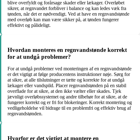
blive overfyldt og forårsage skader eller lækager. Overløbet
sikrer, at regnvandet forbliver i balance og kan ledes væk fra
tønden, når det er nødvendigt. Ved at have en regnvandstønde
med overløb kan man være sikker på, at tønden fungerer
effektivt og pålideligt.
Hvordan monteres en regnvandstønde korrekt
for at undgå problemer?
For at undgå problemer ved monteringen af en regnvandstønde
er det vigtigt at følge producentens instruktioner nøje. Sørg for
at sikre, at alle tilslutninger er tætte og korrekte for at undgå
lækager eller vandspild. Placer regnvandstønden på en stabil
overflade for at sikre, at den ikke vælter eller skades. Tjek
jævnligt overløbssystemet og andre tilbehør for at sikre, at de
fungerer korrekt og er fri for blokeringer. Korrekt montering og
vedligeholdelse vil bidrage til en problemfri og effektiv brug af
regnvandstønden.
Hvorfor er det vigtigt at montere en