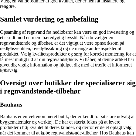
Vælg en vandopsamler af god kvalitet, der er nem at installere og
rengøre.
Samlet vurdering og anbefaling
Opsamling af regnvand fra nedløbsrør kan være en god investering og
et skridt mod en mere bæredygtig livsstil. Når du vælger en
regnvandstønde og tilbehør, er det vigtigt at være opmærksom på
nedløbsventilen, overløbssikring og de mange andre aspekter af
produktet. Vælg kvalitetsprodukter og sørg for korrekt montering for at
få mest muligt ud af din regnvandstønde. Vi håber, at denne artikel har
givet dig vigtig information og hjulpet dig med at træffe et informeret
købsvalg.
Oversigt over butikker der specialiserer sig
i regnvandstønde-tilbehør
Bauhaus
Bauhaus er en velrenommeret butik, der er kendt for sit store udvalg af
byggematerialer og værktøj. De har et stærkt fokus på at levere
produkter i høj kvalitet til deres kunder, og derfor er de et oplagt valg,
når det kommer til at købe regnvandstønde-tilbehør. Hos Bauhaus kan