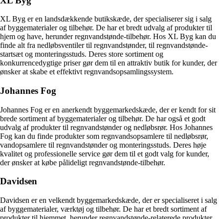
XL Byg
XL Byg er en landsdækkende butikskæde, der specialiserer sig i salg
af byggematerialer og tilbehør. De har et bredt udvalg af produkter til
hjem og have, herunder regnvandstønde-tilbehør. Hos XL Byg kan du
finde alt fra nedløbsventiler til regnvandstønder, til regnvandstønde-
startsæt og monteringsstuds. Deres store sortiment og
konkurrencedygtige priser gør dem til en attraktiv butik for kunder, der
ønsker at skabe et effektivt regnvandsopsamlingssystem.
Johannes Fog
Johannes Fog er en anerkendt byggemarkedskæde, der er kendt for sit
brede sortiment af byggematerialer og tilbehør. De har også et godt
udvalg af produkter til regnvandstønder og nedløbsrør. Hos Johannes
Fog kan du finde produkter som regnvandsopsamlere til nedløbsrør,
vandopsamlere til regnvandstønder og monteringsstuds. Deres høje
kvalitet og professionelle service gør dem til et godt valg for kunder,
der ønsker at købe pålideligt regnvandstønde-tilbehør.
Davidsen
Davidsen er en velkendt byggemarkedskæde, der er specialiseret i salg
af byggematerialer, værktøj og tilbehør. De har et bredt sortiment af
produkter til hjemmet, herunder regnvandstønde-relaterede produkter.