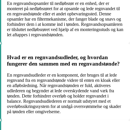
En regnvandsopsamler til nedløbsrør er en enhed, der er
monteret på nedløbsrøret for at opsamle og lede regnvandet til
en regnvandstønde eller et andet opbevaringssted. Denne
opsamler har en filtermekanisme, der fanger blade og snavs og
forhindrer dem i at komme ind i tønden. Regnvandsopsamleren
er tilsluttet nedløbsrøret ved hjælp af en monteringsstuds og kan
let aftappes i regnvandstønden.
Hvad er en regnvandsudleder, og hvordan
fungerer den sammen med en regnvandstønde?
En regnvandsudleder er en komponent, der bruges til at lede
regnvand fra en regnvandstønde videre til enten en kloak eller
en afløbsledning. Når regnvandstønden er fuld, aktiveres
udlederen og begynder at lede overskydende vand væk fra
tønden. Dette forhindrer overløb og holder regnvandet i
balance. Regnvandsudlederen er normalt udstyret med et
overløbssikringssystem for at undgå oversvømmelse og skader
på tønden eller omgivelserne.