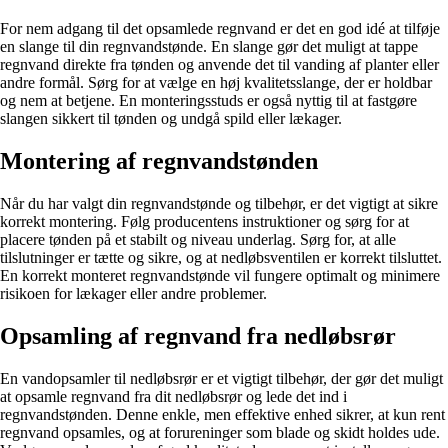
For nem adgang til det opsamlede regnvand er det en god idé at tilføje
en slange til din regnvandstønde. En slange gør det muligt at tappe
regnvand direkte fra tønden og anvende det til vanding af planter eller
andre formål. Sørg for at vælge en høj kvalitetsslange, der er holdbar
og nem at betjene. En monteringsstuds er også nyttig til at fastgøre
slangen sikkert til tønden og undgå spild eller lækager.
Montering af regnvandstønden
Når du har valgt din regnvandstønde og tilbehør, er det vigtigt at sikre
korrekt montering. Følg producentens instruktioner og sørg for at
placere tønden på et stabilt og niveau underlag. Sørg for, at alle
tilslutninger er tætte og sikre, og at nedløbsventilen er korrekt tilsluttet.
En korrekt monteret regnvandstønde vil fungere optimalt og minimere
risikoen for lækager eller andre problemer.
Opsamling af regnvand fra nedløbsrør
En vandopsamler til nedløbsrør er et vigtigt tilbehør, der gør det muligt
at opsamle regnvand fra dit nedløbsrør og lede det ind i
regnvandstønden. Denne enkle, men effektive enhed sikrer, at kun rent
regnvand opsamles, og at forureninger som blade og skidt holdes ude.