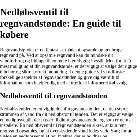
Nedløbsventil til
regnvandstønde: En guide til
købere
Regnvandstønder er en fantastisk måde at opsamle og genbruge
regnvand på. Ved at opsamle regnvand kan du mindske dit
vandforbrug og bidrage til en mere bæredygtig livsstil. Men for at få
mest muligt ud af din regnvandstønde, er det vigtigt at vælge det rigtige
tilbehør og sikre korrekt montering. I denne guide vil vi udforske
forskellige aspekter af regnvandstønden og give dig værdifuld
information, som hjælper dig med at træffe et informeret købsvalg.
Nedløbsventil til regnvandstønden
Nedløbsventilen er en vigtig del af regnvandstønden, da den styrer
strømmen af vand fra dit nedløbsrør til tønden. Det er vigtigt at vælge
en nedløbsventil, der passer til din regnvandstønde, og som er nem at
installere. En nedløbsventil til regnvandstønden sikrer, at kun rent
regnvand opsamles, og at overskydende vand ledes væk. Sørg for at
vælge en nedløbsventil af høj kvalitet, der er holdbar og