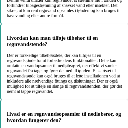
Denne ventil tillader kun regnvandet at strømme ind i tønden og
forhindrer tilbagestrømning af snavset vand eller insekter. Det
sikrer, at kun rent regnvand opsamles i tønden og kan bruges til
havevanding eller andre formål.
Hvordan kan man tilføje tilbehør til en
regnvandstønde?
Der er forskellige tilbehørsdele, der kan tilføjes til en
regnvandstønde for at forbedre dens funktionalitet. Dette kan
omfatte en vandopsamler til nedløbsrøret, der effektivt samler
regnvandet fra taget og fører det ned til tønden. Et startsæt til
regnvandstønde kan også bruges til at lette installationen ved at
inkludere alle nødvendige fittings og tilslutninger. Der er også
mulighed for at tilføje en slange til regnvandstønden, der gør det
nemt at tappe regnvandet.
Hvad er en regnvandsopsamler til nedløbsrør, og
hvordan fungerer den?