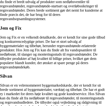
du finde et bredt udvalg af produkter som nedløbsventiler til
regnvandstønder, regnvandstønde-startsæt og overløbssikringer til
regnvandstønder. Deres brede sortiment gør det nemt for kunderne at
finde præcis det, de har brug for til deres
regnvandsopsamlingssystemer.
Jem og Fix
Jem og Fix er en velkendt detailkæde, der er kendt for sine gode tilbud
og konkurrencedygtige priser. De har et stort udvalg af
byggematerialer og tilbehør, herunder regnvandstønde-relaterede
produkter. Hos Jem og Fix kan du finde alt fra vandopsamlere til
nedløbsrør, til slanger og monteringsstuds til regnvandstønder. De
tilbyder produkter af høj kvalitet til billige priser, hvilket gør dem
populære blandt kunder, der ønsker at spare penge på deres
regnvandstøndekøb.
Silvan
Silvan er en velrenommeret byggemarkedskæde, der er kendt for sit
brede sortiment af byggematerialer, værktøj og tilbehør. De har et godt
ry i markedet for deres høje kvalitet og gode kundeservice. Hos Silvan
kan du finde alt fra nedløbsrør til regnvandstønder, til monteringsstuds
og regnvandsudledere. De tilbyder også vejledning og rådgivning til