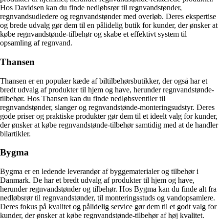
Hos Davidsen kan du finde nedløbsrør til regnvandstønder,
regnvandsudledere og regnvandstønder med overløb. Deres ekspertise
og brede udvalg gør dem til en pålidelig butik for kunder, der ønsker at
købe regnvandstønde-tilbehør og skabe et effektivt system til
opsamling af regnvand.
Thansen
Thansen er en populær kæde af biltilbehørsbutikker, der også har et
bredt udvalg af produkter til hjem og have, herunder regnvandstønde-
tilbehør. Hos Thansen kan du finde nedløbsventiler til
regnvandstønder, slanger og regnvandstønde-monteringsudstyr. Deres
gode priser og praktiske produkter gør dem til et ideelt valg for kunder,
der ønsker at købe regnvandstønde-tilbehør samtidig med at de handler
bilartikler.
Bygma
Bygma er en ledende leverandør af byggematerialer og tilbehør i
Danmark. De har et bredt udvalg af produkter til hjem og have,
herunder regnvandstønder og tilbehør. Hos Bygma kan du finde alt fra
nedløbsrør til regnvandstønder, til monteringsstuds og vandopsamlere.
Deres fokus på kvalitet og pålidelig service gør dem til et godt valg for
kunder, der ønsker at købe regnvandstønde-tilbehør af høj kvalitet.