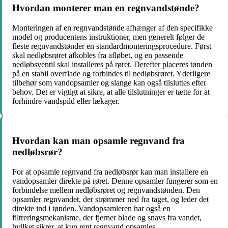
Hvordan monterer man en regnvandstønde?
Monteringen af en regnvandstønde afhænger af den specifikke
model og producentens instruktioner, men generelt følger de
fleste regnvandstønder en standardmonteringsprocedure. Først
skal nedløbsrøret afkobles fra afløbet, og en passende
nedløbsventil skal installeres på røret. Derefter placeres tønden
på en stabil overflade og forbindes til nedløbsrøret. Yderligere
tilbehør som vandopsamler og slange kan også tilsluttes efter
behov. Det er vigtigt at sikre, at alle tilslutninger er tætte for at
forhindre vandspild eller lækager.
Hvordan kan man opsamle regnvand fra
nedløbsrør?
For at opsamle regnvand fra nedløbsrør kan man installere en
vandopsamler direkte på røret. Denne opsamler fungerer som en
forbindelse mellem nedløbsrøret og regnvandstønden. Den
opsamler regnvandet, der strømmer ned fra taget, og leder det
direkte ind i tønden. Vandopsamleren har også en
filtreringsmekanisme, der fjerner blade og snavs fra vandet,
hvilket sikrer, at kun rent regnvand opsamles.