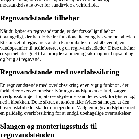
modstandsdygtig over for vandtryk og vejrforhold.
Regnvandstønde tilbehør
Når du køber en regnvandstønde, er der forskelligt tilbehør
tilgængeligt, der kan forbedre funktionaliteten og bekvemmeligheden.
Et startsæt til regnvandstønden kan omfatte en nedløbsventil, en
vandopsamler til nedløbsrøret og en regnvandsudleder. Disse tilbehør
er specielt designet til at arbejde sammen og sikre optimal opsamling
og brug af regnvand.
Regnvandstønde med overløbssikring
En regnvandstønde med overløbssikring er en vigtig funktion, der
forhindrer oversvømmelser. Når regnvandstønden er fuld, sørger
overløbssikringen for, at overskydende vand ledes væk fra tønden og
ned i kloakken. Dette sikrer, at tønden ikke fyldes så meget, at den
bliver ustabil eller skader din ejendom. Vælg en regnvandstønde med
en pålidelig overløbssikring for at undgå ubehagelige overraskelser.
Slangen og monteringsstuds til
regnvandstønden