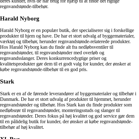
deres kunder, hvis de har brug for hjælp til at finde det rigtige
regnvandstønde-tilbehør.
Harald Nyborg
Harald Nyborg er en populær butik, der specialiserer sig i forskellige
produkter til hjem og have. De har et stort udvalg af byggematerialer,
værktøj og tilbehør, herunder regnvandstønde-relaterede produkter.
Hos Harald Nyborg kan du finde alt fra nedløbsventiler til
regnvandstønder, til regnvandstønder med overløb og
regnvandsslanger. Deres konkurrencedygtige priser og
kvalitetsprodukter gør dem til et godt valg for kunder, der ønsker at
købe regnvandstønde-tilbehør til en god pris.
Stark
Stark er en af de førende leverandører af byggematerialer og tilbehør i
Danmark. De har et stort udvalg af produkter til hjemmet, herunder
regnvandstønder og tilbehør. Hos Stark kan du finde produkter som
nedløbsrør til regnvandstønder, monteringsstuds og slanger til
regnvandstønder. Deres fokus på høj kvalitet og god service gør dem
til en pålidelig butik for kunder, der ønsker at købe regnvandstønde-
tilbehør af høj kvalitet.