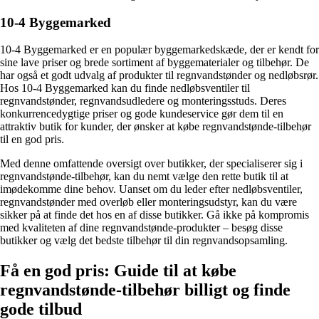
10-4 Byggemarked
10-4 Byggemarked er en populær byggemarkedskæde, der er kendt for
sine lave priser og brede sortiment af byggematerialer og tilbehør. De
har også et godt udvalg af produkter til regnvandstønder og nedløbsrør.
Hos 10-4 Byggemarked kan du finde nedløbsventiler til
regnvandstønder, regnvandsudledere og monteringsstuds. Deres
konkurrencedygtige priser og gode kundeservice gør dem til en
attraktiv butik for kunder, der ønsker at købe regnvandstønde-tilbehør
til en god pris.
Med denne omfattende oversigt over butikker, der specialiserer sig i
regnvandstønde-tilbehør, kan du nemt vælge den rette butik til at
imødekomme dine behov. Uanset om du leder efter nedløbsventiler,
regnvandstønder med overløb eller monteringsudstyr, kan du være
sikker på at finde det hos en af disse butikker. Gå ikke på kompromis
med kvaliteten af dine regnvandstønde-produkter – besøg disse
butikker og vælg det bedste tilbehør til din regnvandsopsamling.
Få en god pris: Guide til at købe
regnvandstønde-tilbehør billigt og finde
gode tilbud