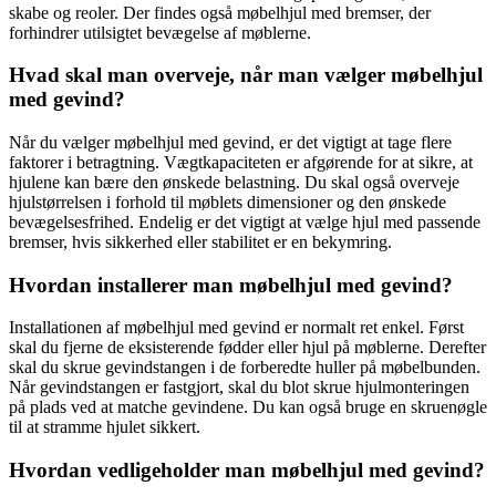
skabe og reoler. Der findes også møbelhjul med bremser, der
forhindrer utilsigtet bevægelse af møblerne.
Hvad skal man overveje, når man vælger møbelhjul
med gevind?
Når du vælger møbelhjul med gevind, er det vigtigt at tage flere
faktorer i betragtning. Vægtkapaciteten er afgørende for at sikre, at
hjulene kan bære den ønskede belastning. Du skal også overveje
hjulstørrelsen i forhold til møblets dimensioner og den ønskede
bevægelsesfrihed. Endelig er det vigtigt at vælge hjul med passende
bremser, hvis sikkerhed eller stabilitet er en bekymring.
Hvordan installerer man møbelhjul med gevind?
Installationen af møbelhjul med gevind er normalt ret enkel. Først
skal du fjerne de eksisterende fødder eller hjul på møblerne. Derefter
skal du skrue gevindstangen i de forberedte huller på møbelbunden.
Når gevindstangen er fastgjort, skal du blot skrue hjulmonteringen
på plads ved at matche gevindene. Du kan også bruge en skruenøgle
til at stramme hjulet sikkert.
Hvordan vedligeholder man møbelhjul med gevind?