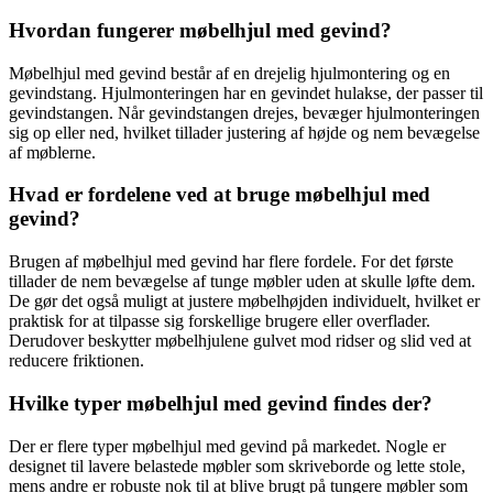
Hvordan fungerer møbelhjul med gevind?
Møbelhjul med gevind består af en drejelig hjulmontering og en
gevindstang. Hjulmonteringen har en gevindet hulakse, der passer til
gevindstangen. Når gevindstangen drejes, bevæger hjulmonteringen
sig op eller ned, hvilket tillader justering af højde og nem bevægelse
af møblerne.
Hvad er fordelene ved at bruge møbelhjul med
gevind?
Brugen af møbelhjul med gevind har flere fordele. For det første
tillader de nem bevægelse af tunge møbler uden at skulle løfte dem.
De gør det også muligt at justere møbelhøjden individuelt, hvilket er
praktisk for at tilpasse sig forskellige brugere eller overflader.
Derudover beskytter møbelhjulene gulvet mod ridser og slid ved at
reducere friktionen.
Hvilke typer møbelhjul med gevind findes der?
Der er flere typer møbelhjul med gevind på markedet. Nogle er
designet til lavere belastede møbler som skriveborde og lette stole,
mens andre er robuste nok til at blive brugt på tungere møbler som