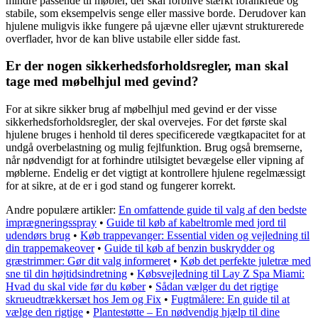
mindre passende til møbler, der skal forblive stærkt forankrede og
stabile, som eksempelvis senge eller massive borde. Derudover kan
hjulene muligvis ikke fungere på ujævne eller ujævnt strukturerede
overflader, hvor de kan blive ustabile eller sidde fast.
Er der nogen sikkerhedsforholdsregler, man skal
tage med møbelhjul med gevind?
For at sikre sikker brug af møbelhjul med gevind er der visse
sikkerhedsforholdsregler, der skal overvejes. For det første skal
hjulene bruges i henhold til deres specificerede vægtkapacitet for at
undgå overbelastning og mulig fejlfunktion. Brug også bremserne,
når nødvendigt for at forhindre utilsigtet bevægelse eller vipning af
møblerne. Endelig er det vigtigt at kontrollere hjulene regelmæssigt
for at sikre, at de er i god stand og fungerer korrekt.
Andre populære artikler:
En omfattende guide til valg af den bedste
imprægneringsspray
•
Guide til køb af kabeltromle med jord til
udendørs brug
•
Køb trappevanger: Essential viden og vejledning til
din trappemakeover
•
Guide til køb af benzin buskrydder og
græstrimmer: Gør dit valg informeret
•
Køb det perfekte juletræ med
sne til din højtidsindretning
•
Købsvejledning til Lay Z Spa Miami:
Hvad du skal vide før du køber
•
Sådan vælger du det rigtige
skrueudtrækkersæt hos Jem og Fix
•
Fugtmålere: En guide til at
vælge den rigtige
•
Plantestøtte – En nødvendig hjælp til dine