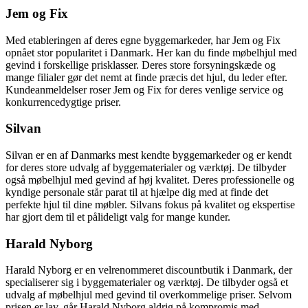
Jem og Fix
Med etableringen af ​​deres egne byggemarkeder, har Jem og Fix
opnået stor popularitet i Danmark. Her kan du finde møbelhjul med
gevind i forskellige prisklasser. Deres store forsyningskæde og
mange filialer gør det nemt at finde præcis det hjul, du leder efter.
Kundeanmeldelser roser Jem og Fix for deres venlige service og
konkurrencedygtige priser.
Silvan
Silvan er en af Danmarks mest kendte byggemarkeder og er kendt
for deres store udvalg af byggematerialer og værktøj. De tilbyder
også møbelhjul med gevind af høj kvalitet. Deres professionelle og
kyndige personale står parat til at hjælpe dig med at finde det
perfekte hjul til dine møbler. Silvans fokus på kvalitet og ekspertise
har gjort dem til et pålideligt valg for mange kunder.
Harald Nyborg
Harald Nyborg er en velrenommeret discountbutik i Danmark, der
specialiserer sig i byggematerialer og værktøj. De tilbyder også et
udvalg af møbelhjul med gevind til overkommelige priser. Selvom
prisen er lav, går Harald Nyborg aldrig på kompromis med