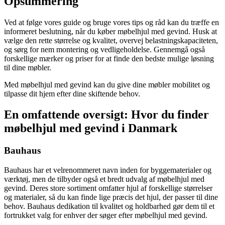
Opsummering
Ved at følge vores guide og bruge vores tips og råd kan du træffe en
informeret beslutning, når du køber møbelhjul med gevind. Husk at
vælge den rette størrelse og kvalitet, overvej belastningskapaciteten,
og sørg for nem montering og vedligeholdelse. Gennemgå også
forskellige mærker og priser for at finde den bedste mulige løsning
til dine møbler.
Med møbelhjul med gevind kan du give dine møbler mobilitet og
tilpasse dit hjem efter dine skiftende behov.
En omfattende oversigt: Hvor du finder
møbelhjul med gevind i Danmark
Bauhaus
Bauhaus har et velrenommeret navn inden for byggematerialer og
værktøj, men de tilbyder også et bredt udvalg af møbelhjul med
gevind. Deres store sortiment omfatter hjul af forskellige størrelser
og materialer, så du kan finde lige præcis det hjul, der passer til dine
behov. Bauhaus dedikation til kvalitet og holdbarhed gør dem til et
fortrukket valg for enhver der søger efter møbelhjul med gevind.