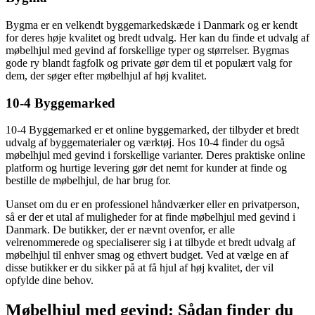
Bygma er en velkendt byggemarkedskæde i Danmark og er kendt
for deres høje kvalitet og bredt udvalg. Her kan du finde et udvalg af
møbelhjul med gevind af forskellige typer og størrelser. Bygmas
gode ry blandt fagfolk og private gør dem til et populært valg for
dem, der søger efter møbelhjul af høj kvalitet.
10-4 Byggemarked
10-4 Byggemarked er et online byggemarked, der tilbyder et bredt
udvalg af byggematerialer og værktøj. Hos 10-4 finder du også
møbelhjul med gevind i forskellige varianter. Deres praktiske online
platform og hurtige levering gør det nemt for kunder at finde og
bestille de møbelhjul, de har brug for.
Uanset om du er en professionel håndværker eller en privatperson,
så er der et utal af muligheder for at finde møbelhjul med gevind i
Danmark. De butikker, der er nævnt ovenfor, er alle
velrenommerede og specialiserer sig i at tilbyde et bredt udvalg af
møbelhjul til enhver smag og ethvert budget. Ved at vælge en af
disse butikker er du sikker på at få hjul af høj kvalitet, der vil
opfylde dine behov.
Møbelhjul med gevind: Sådan finder du