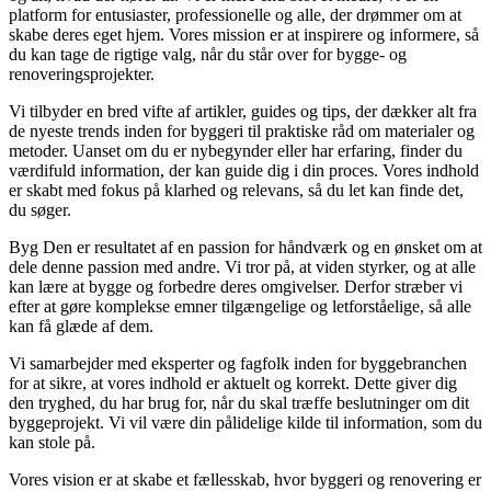
platform for entusiaster, professionelle og alle, der drømmer om at
skabe deres eget hjem. Vores mission er at inspirere og informere, så
du kan tage de rigtige valg, når du står over for bygge- og
renoveringsprojekter.
Vi tilbyder en bred vifte af artikler, guides og tips, der dækker alt fra
de nyeste trends inden for byggeri til praktiske råd om materialer og
metoder. Uanset om du er nybegynder eller har erfaring, finder du
værdifuld information, der kan guide dig i din proces. Vores indhold
er skabt med fokus på klarhed og relevans, så du let kan finde det,
du søger.
Byg Den er resultatet af en passion for håndværk og en ønsket om at
dele denne passion med andre. Vi tror på, at viden styrker, og at alle
kan lære at bygge og forbedre deres omgivelser. Derfor stræber vi
efter at gøre komplekse emner tilgængelige og letforståelige, så alle
kan få glæde af dem.
Vi samarbejder med eksperter og fagfolk inden for byggebranchen
for at sikre, at vores indhold er aktuelt og korrekt. Dette giver dig
den tryghed, du har brug for, når du skal træffe beslutninger om dit
byggeprojekt. Vi vil være din pålidelige kilde til information, som du
kan stole på.
Vores vision er at skabe et fællesskab, hvor byggeri og renovering er