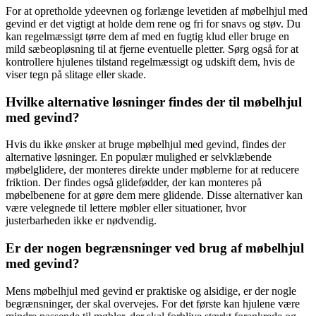
For at opretholde ydeevnen og forlænge levetiden af møbelhjul med
gevind er det vigtigt at holde dem rene og fri for snavs og støv. Du
kan regelmæssigt tørre dem af med en fugtig klud eller bruge en
mild sæbeopløsning til at fjerne eventuelle pletter. Sørg også for at
kontrollere hjulenes tilstand regelmæssigt og udskift dem, hvis de
viser tegn på slitage eller skade.
Hvilke alternative løsninger findes der til møbelhjul
med gevind?
Hvis du ikke ønsker at bruge møbelhjul med gevind, findes der
alternative løsninger. En populær mulighed er selvklæbende
møbelglidere, der monteres direkte under møblerne for at reducere
friktion. Der findes også glidefødder, der kan monteres på
møbelbenene for at gøre dem mere glidende. Disse alternativer kan
være velegnede til lettere møbler eller situationer, hvor
justerbarheden ikke er nødvendig.
Er der nogen begrænsninger ved brug af møbelhjul
med gevind?
Mens møbelhjul med gevind er praktiske og alsidige, er der nogle
begrænsninger, der skal overvejes. For det første kan hjulene være