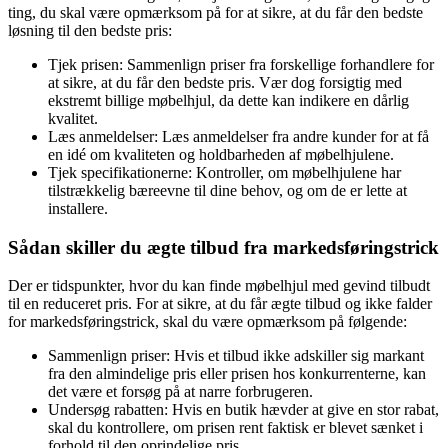
ting, du skal være opmærksom på for at sikre, at du får den bedste
løsning til den bedste pris:
Tjek prisen: Sammenlign priser fra forskellige forhandlere for
at sikre, at du får den bedste pris. Vær dog forsigtig med
ekstremt billige møbelhjul, da dette kan indikere en dårlig
kvalitet.
Læs anmeldelser: Læs anmeldelser fra andre kunder for at få
en idé om kvaliteten og holdbarheden af møbelhjulene.
Tjek specifikationerne: Kontroller, om møbelhjulene har
tilstrækkelig bæreevne til dine behov, og om de er lette at
installere.
Sådan skiller du ægte tilbud fra markedsføringstrick
Der er tidspunkter, hvor du kan finde møbelhjul med gevind tilbudt
til en reduceret pris. For at sikre, at du får ægte tilbud og ikke falder
for markedsføringstrick, skal du være opmærksom på følgende:
Sammenlign priser: Hvis et tilbud ikke adskiller sig markant
fra den almindelige pris eller prisen hos konkurrenterne, kan
det være et forsøg på at narre forbrugeren.
Undersøg rabatten: Hvis en butik hævder at give en stor rabat,
skal du kontrollere, om prisen rent faktisk er blevet sænket i
forhold til den oprindelige pris.