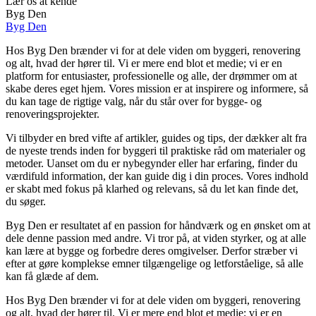
Lær os at kende
Byg Den
Byg Den
Hos Byg Den brænder vi for at dele viden om byggeri, renovering
og alt, hvad der hører til. Vi er mere end blot et medie; vi er en
platform for entusiaster, professionelle og alle, der drømmer om at
skabe deres eget hjem. Vores mission er at inspirere og informere, så
du kan tage de rigtige valg, når du står over for bygge- og
renoveringsprojekter.
Vi tilbyder en bred vifte af artikler, guides og tips, der dækker alt fra
de nyeste trends inden for byggeri til praktiske råd om materialer og
metoder. Uanset om du er nybegynder eller har erfaring, finder du
værdifuld information, der kan guide dig i din proces. Vores indhold
er skabt med fokus på klarhed og relevans, så du let kan finde det,
du søger.
Byg Den er resultatet af en passion for håndværk og en ønsket om at
dele denne passion med andre. Vi tror på, at viden styrker, og at alle
kan lære at bygge og forbedre deres omgivelser. Derfor stræber vi
efter at gøre komplekse emner tilgængelige og letforståelige, så alle
kan få glæde af dem.
Hos Byg Den brænder vi for at dele viden om byggeri, renovering
og alt, hvad der hører til. Vi er mere end blot et medie; vi er en