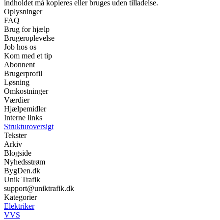
indholdet må kopieres eller bruges uden tilladelse.
Oplysninger
FAQ
Brug for hjælp
Brugeroplevelse
Job hos os
Kom med et tip
Abonnent
Brugerprofil
Løsning
Omkostninger
Værdier
Hjælpemidler
Interne links
Strukturoversigt
Tekster
Arkiv
Blogside
Nyhedsstrøm
BygDen.dk
Unik Trafik
support@uniktrafik.dk
Kategorier
Elektriker
VVS