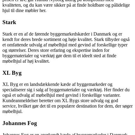
kvaliteten, og du kan være sikker på at finde holdbare og pålidelige
hjul til dine møbler her.
Stark
Stark er en af ​​de førende byggemarkedskæder i Danmark og er
kendt for deres brede sortiment og høje kvalitet. Stark tilbyder også
et omfattende udvalg af møbelhjul med gevind af forskellige typer
og størrelser. Deres store erfaring og ekspertise inden for
byggematerialer og værktøj gør dem til et ideelt sted at finde
møbelhjul af høj kvalitet.
XL Byg
XL Byg er en landsdækkende kæde af byggemarkeder og
specialiserer sig i salg af byggematerialer og værktøj. Her finder du
også et udvalg af møbelhjul med gevind i forskellige varianter.
Kundeanmeldelser beretter om XL Bygs store udvalg og god
service, hvilket gør det til en populære destination for dem, der søger
møbelhjul.
Johannes Fog
Johannes Fog er en anerkendt kæde af byggemarkeder i Danmark