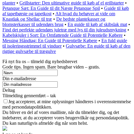
planter
•
Grillstarter: Den ultimative guide til køb af el grillstarter
•
Petanque Sæt: En Guide til dit Næste Petanque Spil
•
Guide til køb
af tapetbørste og tapetkost
•
Alt hvad du behøver at vide om
Knastlak og Shellac til træ
•
De bedste plantekasser og
blomsterkasser til udendørs brug
•
En guide til køb af skibslak mat
•
Find det perfekte udendørs juletræ med lys til din juleudsmykning
•
Kabelskjuler i Sort: En Omfattende Guide til Potentielle Købere
•
Messing Håndtag: En Guide til Potentielle Købere
•
En fuld guide
til isoleringsstrimmel til vinduer
•
Gulvsæbe: En guide til køb af den
rigtige gulvsæbe til trægulve
Få nyt fra os – tilmeld dig nyhedsbrevet
Gode tips. Ingen spam. Bare brugbar viden – gratis.
Din e-mailadresse
Deltag
Tilmelding gennemført – tak
Jeg accepterer, at mine oplysninger håndteres i overensstemmelse
med persondatapolitikken.
Du bliver en del af vores mailliste, når du tilmelder dig, og det
indebærer, at du accepterer vores brugervilkår og persondatapolitik.
Du kan naturligvis afmelde dig når som helst.