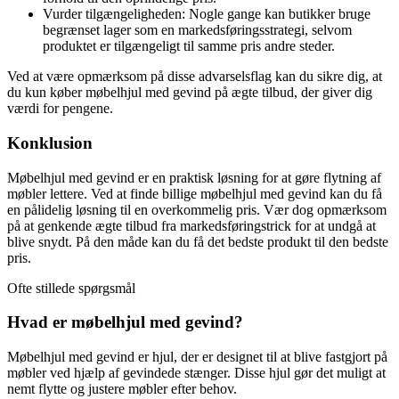
Vurder tilgængeligheden: Nogle gange kan butikker bruge
begrænset lager som en markedsføringsstrategi, selvom
produktet er tilgængeligt til samme pris andre steder.
Ved at være opmærksom på disse advarselsflag kan du sikre dig, at
du kun køber møbelhjul med gevind på ægte tilbud, der giver dig
værdi for pengene.
Konklusion
Møbelhjul med gevind er en praktisk løsning for at gøre flytning af
møbler lettere. Ved at finde billige møbelhjul med gevind kan du få
en pålidelig løsning til en overkommelig pris. Vær dog opmærksom
på at genkende ægte tilbud fra markedsføringstrick for at undgå at
blive snydt. På den måde kan du få det bedste produkt til den bedste
pris.
Ofte stillede spørgsmål
Hvad er møbelhjul med gevind?
Møbelhjul med gevind er hjul, der er designet til at blive fastgjort på
møbler ved hjælp af gevindede stænger. Disse hjul gør det muligt at
nemt flytte og justere møbler efter behov.