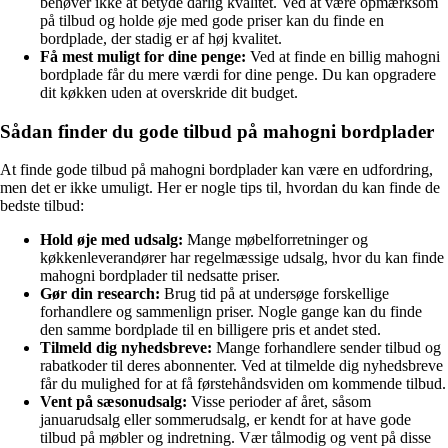
behøver ikke at betyde dårlig kvalitet. Ved at være opmærksom
på tilbud og holde øje med gode priser kan du finde en
bordplade, der stadig er af høj kvalitet.
Få mest muligt for dine penge:
Ved at finde en billig mahogni
bordplade får du mere værdi for dine penge. Du kan opgradere
dit køkken uden at overskride dit budget.
Sådan finder du gode tilbud på mahogni bordplader
At finde gode tilbud på mahogni bordplader kan være en udfordring,
men det er ikke umuligt. Her er nogle tips til, hvordan du kan finde de
bedste tilbud:
Hold øje med udsalg:
Mange møbelforretninger og
køkkenleverandører har regelmæssige udsalg, hvor du kan finde
mahogni bordplader til nedsatte priser.
Gør din research:
Brug tid på at undersøge forskellige
forhandlere og sammenlign priser. Nogle gange kan du finde
den samme bordplade til en billigere pris et andet sted.
Tilmeld dig nyhedsbreve:
Mange forhandlere sender tilbud og
rabatkoder til deres abonnenter. Ved at tilmelde dig nyhedsbreve
får du mulighed for at få førstehåndsviden om kommende tilbud.
Vent på sæsonudsalg:
Visse perioder af året, såsom
januarudsalg eller sommerudsalg, er kendt for at have gode
tilbud på møbler og indretning. Vær tålmodig og vent på disse