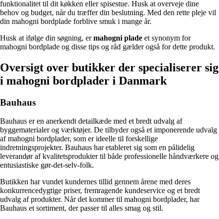
funktionalitet til dit køkken eller spisestue. Husk at overveje dine
behov og budget, når du træffer din beslutning. Med den rette pleje vil
din mahogni bordplade forblive smuk i mange år.
Husk at ifølge din søgning, er
mahogni plade
et synonym for
mahogni bordplade og disse tips og råd gælder også for dette produkt.
Oversigt over butikker der specialiserer sig
i mahogni bordplader i Danmark
Bauhaus
Bauhaus er en anerkendt detailkæde med et bredt udvalg af
byggematerialer og værktøjer. De tilbyder også et imponerende udvalg
af mahogni bordplader, som er ideelle til forskellige
indretningsprojekter. Bauhaus har etableret sig som en pålidelig
leverandør af kvalitetsprodukter til både professionelle håndværkere og
entusiastiske gør-det-selv-folk.
Butikken har vundet kundernes tillid gennem årene med deres
konkurrencedygtige priser, fremragende kundeservice og et bredt
udvalg af produkter. Når det kommer til mahogni bordplader, har
Bauhaus et sortiment, der passer til alles smag og stil.