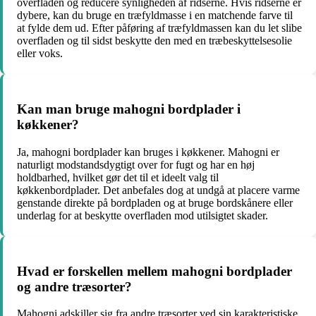
overfladen og reducere synligheden af ridserne. Hvis ridserne er
dybere, kan du bruge en træfyldmasse i en matchende farve til
at fylde dem ud. Efter påføring af træfyldmassen kan du let slibe
overfladen og til sidst beskytte den med en træbeskyttelsesolie
eller voks.
Kan man bruge mahogni bordplader i
køkkener?
Ja, mahogni bordplader kan bruges i køkkener. Mahogni er
naturligt modstandsdygtigt over for fugt og har en høj
holdbarhed, hvilket gør det til et ideelt valg til
køkkenbordplader. Det anbefales dog at undgå at placere varme
genstande direkte på bordpladen og at bruge bordskånere eller
underlag for at beskytte overfladen mod utilsigtet skader.
Hvad er forskellen mellem mahogni bordplader
og andre træsorter?
Mahogni adskiller sig fra andre træsorter ved sin karakteristiske