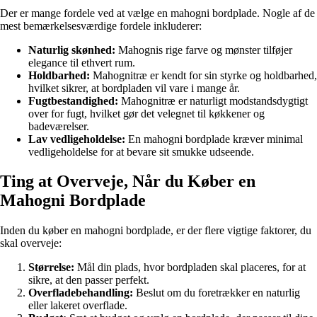
Der er mange fordele ved at vælge en mahogni bordplade. Nogle af de
mest bemærkelsesværdige fordele inkluderer:
Naturlig skønhed:
Mahognis rige farve og mønster tilføjer
elegance til ethvert rum.
Holdbarhed:
Mahognitræ er kendt for sin styrke og holdbarhed,
hvilket sikrer, at bordpladen vil vare i mange år.
Fugtbestandighed:
Mahognitræ er naturligt modstandsdygtigt
over for fugt, hvilket gør det velegnet til køkkener og
badeværelser.
Lav vedligeholdelse:
En mahogni bordplade kræver minimal
vedligeholdelse for at bevare sit smukke udseende.
Ting at Overveje, Når du Køber en
Mahogni Bordplade
Inden du køber en mahogni bordplade, er der flere vigtige faktorer, du
skal overveje:
Størrelse:
Mål din plads, hvor bordpladen skal placeres, for at
sikre, at den passer perfekt.
Overfladebehandling:
Beslut om du foretrækker en naturlig
eller lakeret overflade.