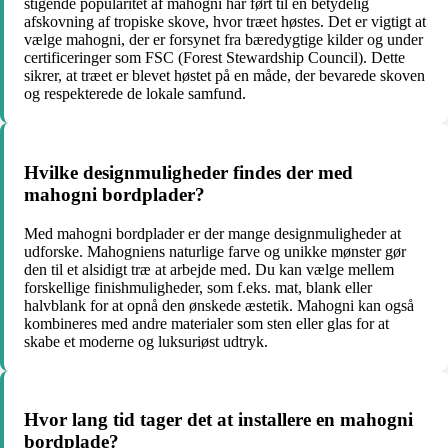
stigende popularitet af mahogni har ført til en betydelig
afskovning af tropiske skove, hvor træet høstes. Det er vigtigt at
vælge mahogni, der er forsynet fra bæredygtige kilder og under
certificeringer som FSC (Forest Stewardship Council). Dette
sikrer, at træet er blevet høstet på en måde, der bevarede skoven
og respekterede de lokale samfund.
Hvilke designmuligheder findes der med
mahogni bordplader?
Med mahogni bordplader er der mange designmuligheder at
udforske. Mahogniens naturlige farve og unikke mønster gør
den til et alsidigt træ at arbejde med. Du kan vælge mellem
forskellige finishmuligheder, som f.eks. mat, blank eller
halvblank for at opnå den ønskede æstetik. Mahogni kan også
kombineres med andre materialer som sten eller glas for at
skabe et moderne og luksuriøst udtryk.
Hvor lang tid tager det at installere en mahogni
bordplade?