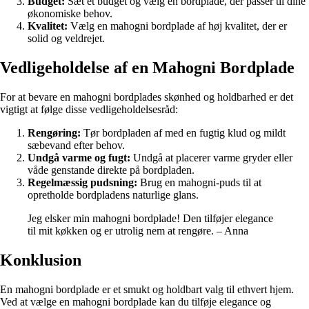
Budget:
Sæt et budget og vælg en bordplade, der passer til dine
økonomiske behov.
Kvalitet:
Vælg en mahogni bordplade af høj kvalitet, der er
solid og veldrejet.
Vedligeholdelse af en Mahogni Bordplade
For at bevare en mahogni bordplades skønhed og holdbarhed er det
vigtigt at følge disse vedligeholdelsesråd:
Rengøring:
Tør bordpladen af med en fugtig klud og mildt
sæbevand efter behov.
Undgå varme og fugt:
Undgå at placerer varme gryder eller
våde genstande direkte på bordpladen.
Regelmæssig pudsning:
Brug en mahogni-puds til at
opretholde bordpladens naturlige glans.
Jeg elsker min mahogni bordplade! Den tilføjer elegance
til mit køkken og er utrolig nem at rengøre. – Anna
Konklusion
En mahogni bordplade er et smukt og holdbart valg til ethvert hjem.
Ved at vælge en mahogni bordplade kan du tilføje elegance og