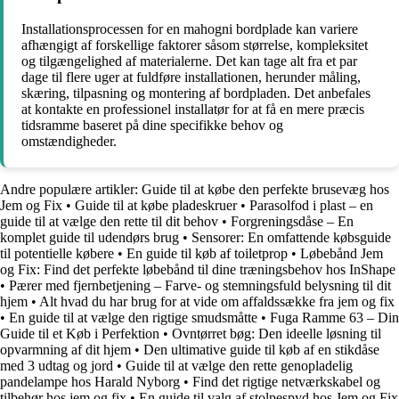
Installationsprocessen for en mahogni bordplade kan variere
afhængigt af forskellige faktorer såsom størrelse, kompleksitet
og tilgængelighed af materialerne. Det kan tage alt fra et par
dage til flere uger at fuldføre installationen, herunder måling,
skæring, tilpasning og montering af bordpladen. Det anbefales
at kontakte en professionel installatør for at få en mere præcis
tidsramme baseret på dine specifikke behov og
omstændigheder.
Andre populære artikler:
Guide til at købe den perfekte brusevæg hos
Jem og Fix
•
Guide til at købe pladeskruer
•
Parasolfod i plast – en
guide til at vælge den rette til dit behov
•
Forgreningsdåse – En
komplet guide til udendørs brug
•
Sensorer: En omfattende købsguide
til potentielle købere
•
En guide til køb af toiletprop
•
Løbebånd Jem
og Fix: Find det perfekte løbebånd til dine træningsbehov hos InShape
•
Pærer med fjernbetjening – Farve- og stemningsfuld belysning til dit
hjem
•
Alt hvad du har brug for at vide om affaldssække fra jem og fix
•
En guide til at vælge den rigtige smudsmåtte
•
Fuga Ramme 63 – Din
Guide til et Køb i Perfektion
•
Ovntørret bøg: Den ideelle løsning til
opvarmning af dit hjem
•
Den ultimative guide til køb af en stikdåse
med 3 udtag og jord
•
Guide til at vælge den rette genopladelig
pandelampe hos Harald Nyborg
•
Find det rigtige netværkskabel og
tilbehør hos jem og fix
•
En guide til valg af stolpespyd hos Jem og Fix