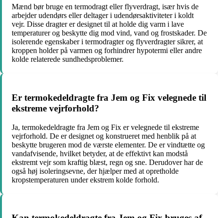
Mænd bør bruge en termodragt eller flyverdragt, især hvis de
arbejder udendørs eller deltager i udendørsaktiviteter i koldt
vejr. Disse dragter er designet til at holde dig varm i lave
temperaturer og beskytte dig mod vind, vand og frostskader. De
isolerende egenskaber i termodragter og flyverdragter sikrer, at
kroppen holder på varmen og forhindrer hypotermi eller andre
kolde relaterede sundhedsproblemer.
Er termokedeldragte fra Jem og Fix velegnede til
ekstreme vejrforhold?
Ja, termokedeldragte fra Jem og Fix er velegnede til ekstreme
vejrforhold. De er designet og konstrueret med henblik på at
beskytte brugeren mod de værste elementer. De er vindtætte og
vandafvisende, hvilket betyder, at de effektivt kan modstå
ekstremt vejr som kraftig blæst, regn og sne. Derudover har de
også høj isoleringsevne, der hjælper med at opretholde
kropstemperaturen under ekstrem kolde forhold.
Kan termokedeldragte fra Jem og Fix bruges af