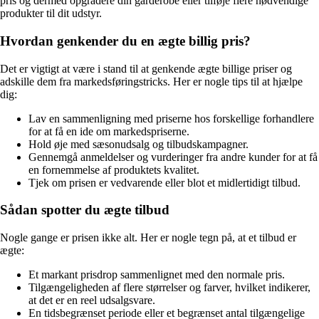
pris og dermed opgradere din garderobe eller tilføje flere nødvendige
produkter til dit udstyr.
Hvordan genkender du en ægte billig pris?
Det er vigtigt at være i stand til at genkende ægte billige priser og
adskille dem fra markedsføringstricks. Her er nogle tips til at hjælpe
dig:
Lav en sammenligning med priserne hos forskellige forhandlere
for at få en ide om markedspriserne.
Hold øje med sæsonudsalg og tilbudskampagner.
Gennemgå anmeldelser og vurderinger fra andre kunder for at få
en fornemmelse af produktets kvalitet.
Tjek om prisen er vedvarende eller blot et midlertidigt tilbud.
Sådan spotter du ægte tilbud
Nogle gange er prisen ikke alt. Her er nogle tegn på, at et tilbud er
ægte:
Et markant prisdrop sammenlignet med den normale pris.
Tilgængeligheden af flere størrelser og farver, hvilket indikerer,
at det er en reel udsalgsvare.
En tidsbegrænset periode eller et begrænset antal tilgængelige