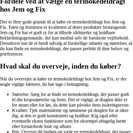
Fordele ved at vælge en termokedeldragt
hos Jem og Fix
Der er flere gode grunde til at købe en termokedeldragt hos Jem og
Fix. Først og fremmest er kvaliteten af deres produkter fremragende.
Jem og Fix har et godt ry for at tilbyde slidstærke og holdbare
beklædningsgenstande, der kan modstå selv de barskeste vejrforhold.
Derudover har de et bredt udvalg af forskellige stilarter og størrelser, så
du kan finde en termokedeldragt, der passer perfekt til dine behov og
præferencer.
Hvad skal du overveje, inden du køber?
Når du overvejer at købe en termokedeldragt hos Jem og Fix, er der
nogle vigtige faktorer, du bør tage i betragtning:
Størrelse: Sørg for at finde en termokedeldragt, der passer godt
til din kropsstørrelse og form. Det er vigtigt, at dragten ikke er
for stram eller for løs, da dette kan påvirke dens isoleringsevne.
Kvalitet: Tjek materialerne og sømmene på dragten for at sikre
dig, at den er godt konstrueret og holdbar. Kig også efter
eventuelle ekstra funktioner som for eksempel aftagelig hætte
eller forstærkede knæ og albuer.
Pris: Overvej dit budget og vælg en termokedeldragt, der passer