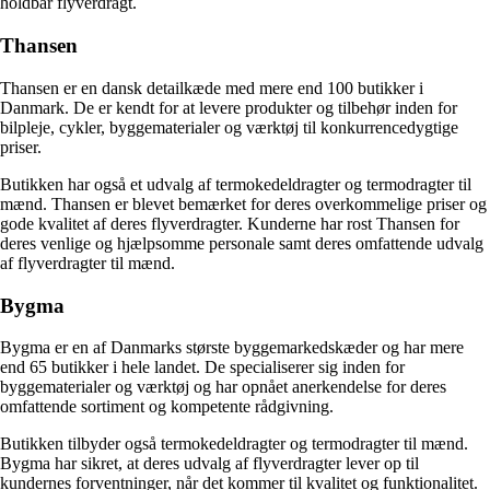
holdbar flyverdragt.
Thansen
Thansen er en dansk detailkæde med mere end 100 butikker i
Danmark. De er kendt for at levere produkter og tilbehør inden for
bilpleje, cykler, byggematerialer og værktøj til konkurrencedygtige
priser.
Butikken har også et udvalg af termokedeldragter og termodragter til
mænd. Thansen er blevet bemærket for deres overkommelige priser og
gode kvalitet af deres flyverdragter. Kunderne har rost Thansen for
deres venlige og hjælpsomme personale samt deres omfattende udvalg
af flyverdragter til mænd.
Bygma
Bygma er en af Danmarks største byggemarkedskæder og har mere
end 65 butikker i hele landet. De specialiserer sig inden for
byggematerialer og værktøj og har opnået anerkendelse for deres
omfattende sortiment og kompetente rådgivning.
Butikken tilbyder også termokedeldragter og termodragter til mænd.
Bygma har sikret, at deres udvalg af flyverdragter lever op til
kundernes forventninger, når det kommer til kvalitet og funktionalitet.