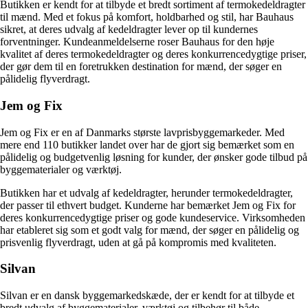
Butikken er kendt for at tilbyde et bredt sortiment af termokedeldragter
til mænd. Med et fokus på komfort, holdbarhed og stil, har Bauhaus
sikret, at deres udvalg af kedeldragter lever op til kundernes
forventninger. Kundeanmeldelserne roser Bauhaus for den høje
kvalitet af deres termokedeldragter og deres konkurrencedygtige priser,
der gør dem til en foretrukken destination for mænd, der søger en
pålidelig flyverdragt.
Jem og Fix
Jem og Fix er en af Danmarks største lavprisbyggemarkeder. Med
mere end 110 butikker landet over har de gjort sig bemærket som en
pålidelig og budgetvenlig løsning for kunder, der ønsker gode tilbud på
byggematerialer og værktøj.
Butikken har et udvalg af kedeldragter, herunder termokedeldragter,
der passer til ethvert budget. Kunderne har bemærket Jem og Fix for
deres konkurrencedygtige priser og gode kundeservice. Virksomheden
har etableret sig som et godt valg for mænd, der søger en pålidelig og
prisvenlig flyverdragt, uden at gå på kompromis med kvaliteten.
Silvan
Silvan er en dansk byggemarkedskæde, der er kendt for at tilbyde et
bredt udvalg af byggematerialer, værktøj og tilbehør til både