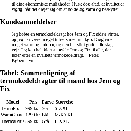
til dine økonomiske muligheder. Husk dog altid, at kvalitet er
vigtig, når det drejer sig om at holde sig varm og beskyttet.
Kundeanmeldelser
Jeg købte en termokedeldragt hos Jem og Fix sidste vinter,
og jeg har været meget tilfreds med mit køb. Dragten er
meget varm og holdbar, og den har slidt godt i alle slags
vejr. Jeg kan helt klart anbefale Jem og Fix til alle, der
leder efter en kvalitets termokedeldragt. – Peter,
København
Tabel: Sammenligning af
termokedeldragter til mænd hos Jem og
Fix
Model
Pris
Farve
Størrelse
TermoPro
999 kr.
Sort
S-XXL
WarmGuard
1299 kr.
Blå
M-XXXL
ThermalPlus
899 kr.
Grå
L-XXL