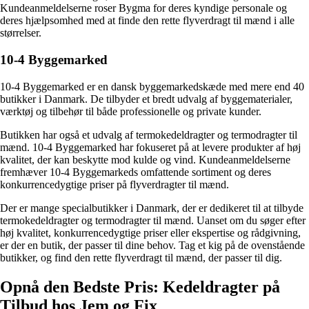
Kundeanmeldelserne roser Bygma for deres kyndige personale og
deres hjælpsomhed med at finde den rette flyverdragt til mænd i alle
størrelser.
10-4 Byggemarked
10-4 Byggemarked er en dansk byggemarkedskæde med mere end 40
butikker i Danmark. De tilbyder et bredt udvalg af byggematerialer,
værktøj og tilbehør til både professionelle og private kunder.
Butikken har også et udvalg af termokedeldragter og termodragter til
mænd. 10-4 Byggemarked har fokuseret på at levere produkter af høj
kvalitet, der kan beskytte mod kulde og vind. Kundeanmeldelserne
fremhæver 10-4 Byggemarkeds omfattende sortiment og deres
konkurrencedygtige priser på flyverdragter til mænd.
Der er mange specialbutikker i Danmark, der er dedikeret til at tilbyde
termokedeldragter og termodragter til mænd. Uanset om du søger efter
høj kvalitet, konkurrencedygtige priser eller ekspertise og rådgivning,
er der en butik, der passer til dine behov. Tag et kig på de ovenstående
butikker, og find den rette flyverdragt til mænd, der passer til dig.
Opnå den Bedste Pris: Kedeldragter på
Tilbud hos Jem og Fix