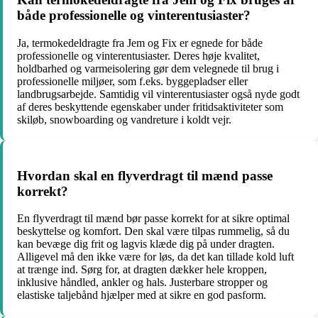
både professionelle og vinterentusiaster?
Ja, termokedeldragte fra Jem og Fix er egnede for både
professionelle og vinterentusiaster. Deres høje kvalitet,
holdbarhed og varmeisolering gør dem velegnede til brug i
professionelle miljøer, som f.eks. byggepladser eller
landbrugsarbejde. Samtidig vil vinterentusiaster også nyde godt
af deres beskyttende egenskaber under fritidsaktiviteter som
skiløb, snowboarding og vandreture i koldt vejr.
Hvordan skal en flyverdragt til mænd passe
korrekt?
En flyverdragt til mænd bør passe korrekt for at sikre optimal
beskyttelse og komfort. Den skal være tilpas rummelig, så du
kan bevæge dig frit og lagvis klæde dig på under dragten.
Alligevel må den ikke være for løs, da det kan tillade kold luft
at trænge ind. Sørg for, at dragten dækker hele kroppen,
inklusive håndled, ankler og hals. Justerbare stropper og
elastiske taljebånd hjælper med at sikre en god pasform.