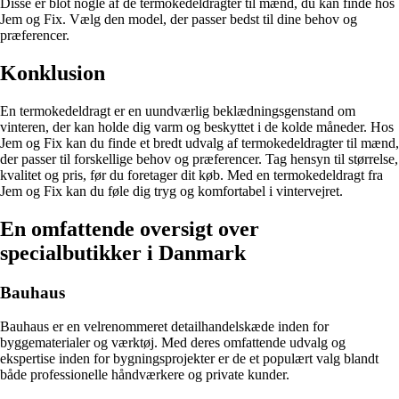
Disse er blot nogle af de termokedeldragter til mænd, du kan finde hos
Jem og Fix. Vælg den model, der passer bedst til dine behov og
præferencer.
Konklusion
En termokedeldragt er en uundværlig beklædningsgenstand om
vinteren, der kan holde dig varm og beskyttet i de kolde måneder. Hos
Jem og Fix kan du finde et bredt udvalg af termokedeldragter til mænd,
der passer til forskellige behov og præferencer. Tag hensyn til størrelse,
kvalitet og pris, før du foretager dit køb. Med en termokedeldragt fra
Jem og Fix kan du føle dig tryg og komfortabel i vintervejret.
En omfattende oversigt over
specialbutikker i Danmark
Bauhaus
Bauhaus er en velrenommeret detailhandelskæde inden for
byggematerialer og værktøj. Med deres omfattende udvalg og
ekspertise inden for bygningsprojekter er de et populært valg blandt
både professionelle håndværkere og private kunder.