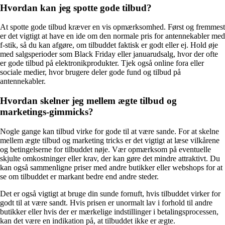
Hvordan kan jeg spotte gode tilbud?
At spotte gode tilbud kræver en vis opmærksomhed. Først og fremmest
er det vigtigt at have en ide om den normale pris for antennekabler med
f-stik, så du kan afgøre, om tilbuddet faktisk er godt eller ej. Hold øje
med salgsperioder som Black Friday eller januarudsalg, hvor der ofte
er gode tilbud på elektronikprodukter. Tjek også online fora eller
sociale medier, hvor brugere deler gode fund og tilbud på
antennekabler.
Hvordan skelner jeg mellem ægte tilbud og
marketings-gimmicks?
Nogle gange kan tilbud virke for gode til at være sande. For at skelne
mellem ægte tilbud og marketing tricks er det vigtigt at læse vilkårene
og betingelserne for tilbuddet nøje. Vær opmærksom på eventuelle
skjulte omkostninger eller krav, der kan gøre det mindre attraktivt. Du
kan også sammenligne priser med andre butikker eller webshops for at
se om tilbuddet er markant bedre end andre steder.
Det er også vigtigt at bruge din sunde fornuft, hvis tilbuddet virker for
godt til at være sandt. Hvis prisen er unormalt lav i forhold til andre
butikker eller hvis der er mærkelige indstillinger i betalingsprocessen,
kan det være en indikation på, at tilbuddet ikke er ægte.