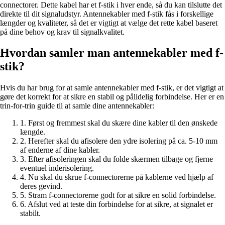
connectorer. Dette kabel har et f-stik i hver ende, så du kan tilslutte det
direkte til dit signaludstyr. Antennekabler med f-stik fås i forskellige
længder og kvaliteter, så det er vigtigt at vælge det rette kabel baseret
på dine behov og krav til signalkvalitet.
Hvordan samler man antennekabler med f-
stik?
Hvis du har brug for at samle antennekabler med f-stik, er det vigtigt at
gøre det korrekt for at sikre en stabil og pålidelig forbindelse. Her er en
trin-for-trin guide til at samle dine antennekabler:
1. Først og fremmest skal du skære dine kabler til den ønskede
længde.
2. Herefter skal du afisolere den ydre isolering på ca. 5-10 mm
af enderne af dine kabler.
3. Efter afisoleringen skal du folde skærmen tilbage og fjerne
eventuel inderisolering.
4. Nu skal du skrue f-connectorerne på kablerne ved hjælp af
deres gevind.
5. Stram f-connectorerne godt for at sikre en solid forbindelse.
6. Afslut ved at teste din forbindelse for at sikre, at signalet er
stabilt.