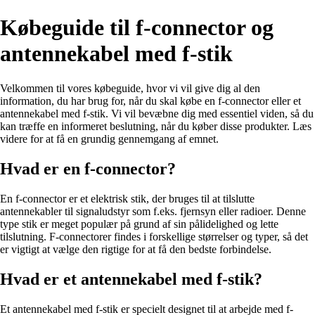
Købeguide til f-connector og
antennekabel med f-stik
Velkommen til vores købeguide, hvor vi vil give dig al den
information, du har brug for, når du skal købe en f-connector eller et
antennekabel med f-stik. Vi vil bevæbne dig med essentiel viden, så du
kan træffe en informeret beslutning, når du køber disse produkter. Læs
videre for at få en grundig gennemgang af emnet.
Hvad er en f-connector?
En f-connector er et elektrisk stik, der bruges til at tilslutte
antennekabler til signaludstyr som f.eks. fjernsyn eller radioer. Denne
type stik er meget populær på grund af sin pålidelighed og lette
tilslutning. F-connectorer findes i forskellige størrelser og typer, så det
er vigtigt at vælge den rigtige for at få den bedste forbindelse.
Hvad er et antennekabel med f-stik?
Et antennekabel med f-stik er specielt designet til at arbejde med f-