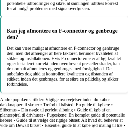
potentielle udfordringer og sikre, at samlingen udføres korrekt
for at undgå problemer med signaloverførslen.
Kan jeg afmontere en F-connector og genbruge
den?
Det kan være muligt at afmontere en F-connector og genbruge
den, men det afhænger af flere faktorer, herunder kvaliteten af
stikket og installationen. Hvis F-connectorerne er af høj kvalitet
og er installeret korrekt uden overdrevent pres eller skader, kan
de normalt afmonteres og genbruges med forsigtighed. Det
anbefales dog altid at kontrollere kvaliteten og tilstanden af
stikket, inden det genbruges, for at sikre en pålidelig og sikker
forbindelse.
Andre populære artikler:
Vigtige overvejelser inden du køber
dækknapper til skruer
•
Trefod til bålsted: En guide til købere
•
Slibemus – Din nøgle til perfekt slibning
•
Guide til køb af en
plantespiral til drivhuset
•
Fugeskene: En komplet guide til potentielle
købere
•
Guide til at vælge det rigtige bitsæt: Alt hvad du behøver at
vide om Dewalt bitsæt
•
Essentiel guide til at købe rød maling til træ
•