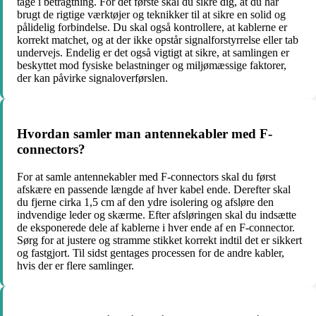
tage i betragtning. For det første skal du sikre dig, at du har
brugt de rigtige værktøjer og teknikker til at sikre en solid og
pålidelig forbindelse. Du skal også kontrollere, at kablerne er
korrekt matchet, og at der ikke opstår signalforstyrrelse eller tab
undervejs. Endelig er det også vigtigt at sikre, at samlingen er
beskyttet mod fysiske belastninger og miljømæssige faktorer,
der kan påvirke signaloverførslen.
Hvordan samler man antennekabler med F-
connectors?
For at samle antennekabler med F-connectors skal du først
afskære en passende længde af hver kabel ende. Derefter skal
du fjerne cirka 1,5 cm af den ydre isolering og afsløre den
indvendige leder og skærme. Efter afsløringen skal du indsætte
de eksponerede dele af kablerne i hver ende af en F-connector.
Sørg for at justere og stramme stikket korrekt indtil det er sikkert
og fastgjort. Til sidst gentages processen for de andre kabler,
hvis der er flere samlinger.