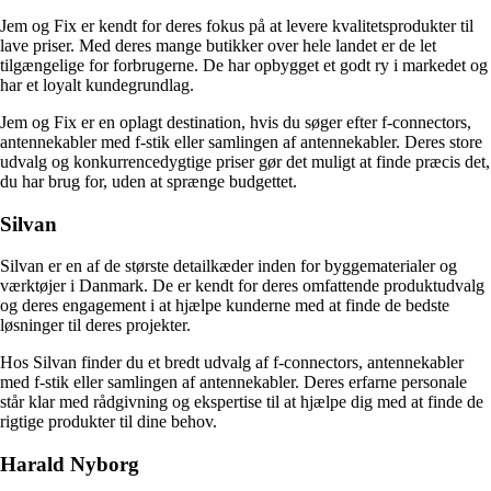
Jem og Fix er kendt for deres fokus på at levere kvalitetsprodukter til
lave priser. Med deres mange butikker over hele landet er de let
tilgængelige for forbrugerne. De har opbygget et godt ry i markedet og
har et loyalt kundegrundlag.
Jem og Fix er en oplagt destination, hvis du søger efter f-connectors,
antennekabler med f-stik eller samlingen af antennekabler. Deres store
udvalg og konkurrencedygtige priser gør det muligt at finde præcis det,
du har brug for, uden at sprænge budgettet.
Silvan
Silvan er en af de største detailkæder inden for byggematerialer og
værktøjer i Danmark. De er kendt for deres omfattende produktudvalg
og deres engagement i at hjælpe kunderne med at finde de bedste
løsninger til deres projekter.
Hos Silvan finder du et bredt udvalg af f-connectors, antennekabler
med f-stik eller samlingen af antennekabler. Deres erfarne personale
står klar med rådgivning og ekspertise til at hjælpe dig med at finde de
rigtige produkter til dine behov.
Harald Nyborg