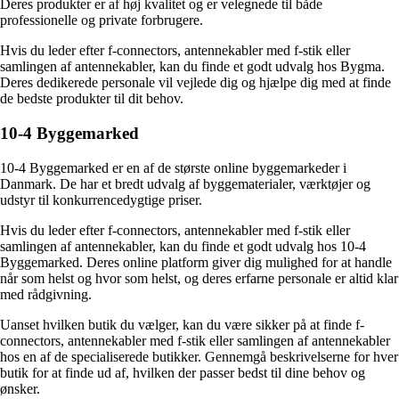
Deres produkter er af høj kvalitet og er velegnede til både
professionelle og private forbrugere.
Hvis du leder efter f-connectors, antennekabler med f-stik eller
samlingen af antennekabler, kan du finde et godt udvalg hos Bygma.
Deres dedikerede personale vil vejlede dig og hjælpe dig med at finde
de bedste produkter til dit behov.
10-4 Byggemarked
10-4 Byggemarked er en af de største online byggemarkeder i
Danmark. De har et bredt udvalg af byggematerialer, værktøjer og
udstyr til konkurrencedygtige priser.
Hvis du leder efter f-connectors, antennekabler med f-stik eller
samlingen af antennekabler, kan du finde et godt udvalg hos 10-4
Byggemarked. Deres online platform giver dig mulighed for at handle
når som helst og hvor som helst, og deres erfarne personale er altid klar
med rådgivning.
Uanset hvilken butik du vælger, kan du være sikker på at finde f-
connectors, antennekabler med f-stik eller samlingen af antennekabler
hos en af de specialiserede butikker. Gennemgå beskrivelserne for hver
butik for at finde ud af, hvilken der passer bedst til dine behov og
ønsker.