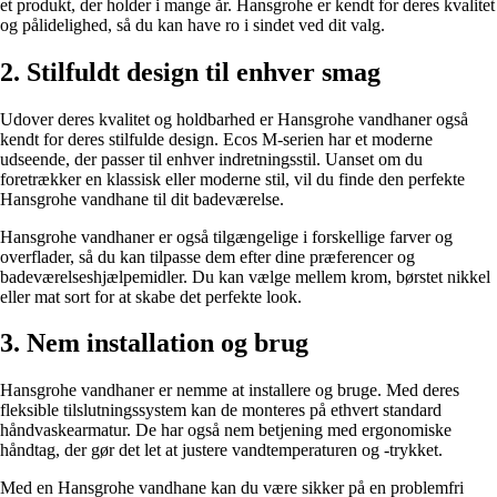
et produkt, der holder i mange år. Hansgrohe er kendt for deres kvalitet
og pålidelighed, så du kan have ro i sindet ved dit valg.
2. Stilfuldt design til enhver smag
Udover deres kvalitet og holdbarhed er Hansgrohe vandhaner også
kendt for deres stilfulde design. Ecos M-serien har et moderne
udseende, der passer til enhver indretningsstil. Uanset om du
foretrækker en klassisk eller moderne stil, vil du finde den perfekte
Hansgrohe vandhane til dit badeværelse.
Hansgrohe vandhaner er også tilgængelige i forskellige farver og
overflader, så du kan tilpasse dem efter dine præferencer og
badeværelseshjælpemidler. Du kan vælge mellem krom, børstet nikkel
eller mat sort for at skabe det perfekte look.
3. Nem installation og brug
Hansgrohe vandhaner er nemme at installere og bruge. Med deres
fleksible tilslutningssystem kan de monteres på ethvert standard
håndvaskearmatur. De har også nem betjening med ergonomiske
håndtag, der gør det let at justere vandtemperaturen og -trykket.
Med en Hansgrohe vandhane kan du være sikker på en problemfri