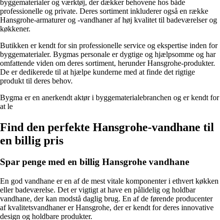
byggematerialer og værktøj, der dækker behovene hos både
professionelle og private. Deres sortiment inkluderer også en række
Hansgrohe-armaturer og -vandhaner af høj kvalitet til badeværelser og
køkkener.
Butikken er kendt for sin professionelle service og ekspertise inden for
byggematerialer. Bygmas personale er dygtige og hjælpsomme og har
omfattende viden om deres sortiment, herunder Hansgrohe-produkter.
De er dedikerede til at hjælpe kunderne med at finde det rigtige
produkt til deres behov.
Bygma er en anerkendt aktør i byggematerialebranchen og er kendt for
at le
Find den perfekte Hansgrohe-vandhane til
en billig pris
Spar penge med en billig Hansgrohe vandhane
En god vandhane er en af ​​de mest vitale komponenter i ethvert køkken
eller badeværelse. Det er vigtigt at have en pålidelig og holdbar
vandhane, der kan modstå daglig brug. En af de førende producenter
af kvalitetsvandhaner er Hansgrohe, der er kendt for deres innovative
design og holdbare produkter.