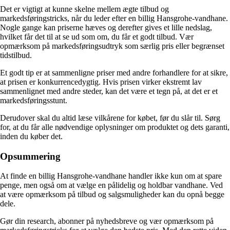
Det er vigtigt at kunne skelne mellem ægte tilbud og
markedsføringstricks, når du leder efter en billig Hansgrohe-vandhane.
Nogle gange kan priserne hæves og derefter gives et lille nedslag,
hvilket får det til at se ud som om, du får et godt tilbud. Vær
opmærksom på markedsføringsudtryk som særlig pris eller begrænset
tidstilbud.
Et godt tip er at sammenligne priser med andre forhandlere for at sikre,
at prisen er konkurrencedygtig. Hvis prisen virker ekstremt lav
sammenlignet med andre steder, kan det være et tegn på, at det er et
markedsføringsstunt.
Derudover skal du altid læse vilkårene for købet, før du slår til. Sørg
for, at du får alle nødvendige oplysninger om produktet og dets garanti,
inden du køber det.
Opsummering
At finde en billig Hansgrohe-vandhane handler ikke kun om at spare
penge, men også om at vælge en pålidelig og holdbar vandhane. Ved
at være opmærksom på tilbud og salgsmuligheder kan du opnå begge
dele.
Gør din research, abonner på nyhedsbreve og vær opmærksom på