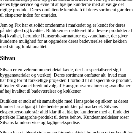
deres høje service og evne til at hjælpe kunderne med at vælge det
rigtige produkt. Deres omfattende kendskab til deres sortiment gør dem
til eksperter inden for området.
Jem og Fix har et solidt omdømme i markedet og er kendt for deres
pålidelighed og kvalitet. Butikken er dedikeret til at levere produkter af
høj kvalitet, herunder Hansgrohe-armaturer og -vandhaner, der giver
kunderne mulighed for at opgradere deres badeværelse eller køkken
med stil og funktionalitet.
Silvan
Silvan er en velrenommeret detailkæde, der har specialiseret sig i
byggematerialer og værktøj. Deres sortiment omfatter alt, hvad man
har brug for til forskellige projekter. I forhold til dit specifikke produkt,
tilbyder Silvan et bredt udvalg af Hansgrohe-armaturer og -vandhaner
af høj kvalitet til badeværelser og køkkener.
Butikken er stolt af sit samarbejde med Hansgrohe og sikrer, at deres
kunder har adgang til de bedste produkter på markedet. Silvans
ekspertpersonale står altid klar til at hjælpe kunderne med at finde det
perfekte Hansgrohe-produkt til deres behov. Kundeanmeldelser roser
Silvans kundeservice og faglige ekspertise.
Silvan har etableret sig som en førende aktør i branchen og er kendt for