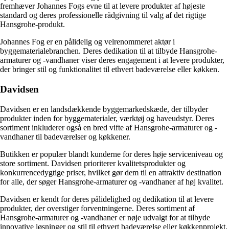
fremhæver Johannes Fogs evne til at levere produkter af højeste
standard og deres professionelle rådgivning til valg af det rigtige
Hansgrohe-produkt.
Johannes Fog er en pålidelig og velrenommeret aktør i
byggematerialebranchen. Deres dedikation til at tilbyde Hansgrohe-
armaturer og -vandhaner viser deres engagement i at levere produkter,
der bringer stil og funktionalitet til ethvert badeværelse eller køkken.
Davidsen
Davidsen er en landsdækkende byggemarkedskæde, der tilbyder
produkter inden for byggematerialer, værktøj og haveudstyr. Deres
sortiment inkluderer også en bred vifte af Hansgrohe-armaturer og -
vandhaner til badeværelser og køkkener.
Butikken er populær blandt kunderne for deres høje serviceniveau og
store sortiment. Davidsen prioriterer kvalitetsprodukter og
konkurrencedygtige priser, hvilket gør dem til en attraktiv destination
for alle, der søger Hansgrohe-armaturer og -vandhaner af høj kvalitet.
Davidsen er kendt for deres pålidelighed og dedikation til at levere
produkter, der overstiger forventningerne. Deres sortiment af
Hansgrohe-armaturer og -vandhaner er nøje udvalgt for at tilbyde
innovative løsninger og stil til ethvert badeværelse eller køkkenprojekt.