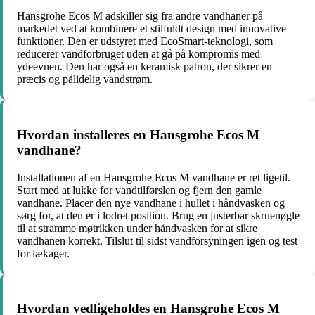
Hansgrohe Ecos M adskiller sig fra andre vandhaner på
markedet ved at kombinere et stilfuldt design med innovative
funktioner. Den er udstyret med EcoSmart-teknologi, som
reducerer vandforbruget uden at gå på kompromis med
ydeevnen. Den har også en keramisk patron, der sikrer en
præcis og pålidelig vandstrøm.
Hvordan installeres en Hansgrohe Ecos M
vandhane?
Installationen af en Hansgrohe Ecos M vandhane er ret ligetil.
Start med at lukke for vandtilførslen og fjern den gamle
vandhane. Placer den nye vandhane i hullet i håndvasken og
sørg for, at den er i lodret position. Brug en justerbar skruenøgle
til at stramme møtrikken under håndvasken for at sikre
vandhanen korrekt. Tilslut til sidst vandforsyningen igen og test
for lækager.
Hvordan vedligeholdes en Hansgrohe Ecos M