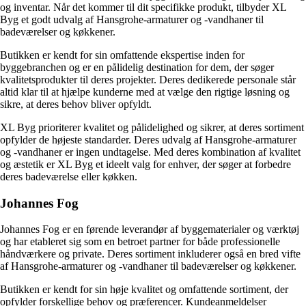
og inventar. Når det kommer til dit specifikke produkt, tilbyder XL
Byg et godt udvalg af Hansgrohe-armaturer og -vandhaner til
badeværelser og køkkener.
Butikken er kendt for sin omfattende ekspertise inden for
byggebranchen og er en pålidelig destination for dem, der søger
kvalitetsprodukter til deres projekter. Deres dedikerede personale står
altid klar til at hjælpe kunderne med at vælge den rigtige løsning og
sikre, at deres behov bliver opfyldt.
XL Byg prioriterer kvalitet og pålidelighed og sikrer, at deres sortiment
opfylder de højeste standarder. Deres udvalg af Hansgrohe-armaturer
og -vandhaner er ingen undtagelse. Med deres kombination af kvalitet
og æstetik er XL Byg et ideelt valg for enhver, der søger at forbedre
deres badeværelse eller køkken.
Johannes Fog
Johannes Fog er en førende leverandør af byggematerialer og værktøj
og har etableret sig som en betroet partner for både professionelle
håndværkere og private. Deres sortiment inkluderer også en bred vifte
af Hansgrohe-armaturer og -vandhaner til badeværelser og køkkener.
Butikken er kendt for sin høje kvalitet og omfattende sortiment, der
opfylder forskellige behov og præferencer. Kundeanmeldelser