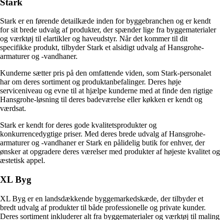
Stark
Stark er en førende detailkæde inden for byggebranchen og er kendt
for sit brede udvalg af produkter, der spænder lige fra byggematerialer
og værktøj til elartikler og haveudstyr. Når det kommer til dit
specifikke produkt, tilbyder Stark et alsidigt udvalg af Hansgrohe-
armaturer og -vandhaner.
Kunderne sætter pris på den omfattende viden, som Stark-personalet
har om deres sortiment og produktanbefalinger. Deres høje
serviceniveau og evne til at hjælpe kunderne med at finde den rigtige
Hansgrohe-løsning til deres badeværelse eller køkken er kendt og
værdsat.
Stark er kendt for deres gode kvalitetsprodukter og
konkurrencedygtige priser. Med deres brede udvalg af Hansgrohe-
armaturer og -vandhaner er Stark en pålidelig butik for enhver, der
ønsker at opgradere deres værelser med produkter af højeste kvalitet og
æstetisk appel.
XL Byg
XL Byg er en landsdækkende byggemarkedskæde, der tilbyder et
bredt udvalg af produkter til både professionelle og private kunder.
Deres sortiment inkluderer alt fra byggematerialer og værktøj til maling