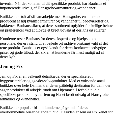
inventar. Når det kommer til dit specifikke produkt, har Bauhaus et
imponerende udvalg af Hansgrohe-armaturer og -vandhaner.
Butikken er stolt af sit samarbejde med Hansgrohe, en anerkendt
producent af høj kvalitet armaturer og vandhaner til badeværelser og
køkkener. Bauhaus sikrer, at deres sortiment opfylder forskellige behov
og præferencer ved at tilbyde et bredt udvalg af designs og stilarter.
Kunderne roser Bauhaus for deres ekspertise og hjælpsomme
personale, der er i stand til at vejlede og rådgive omkring valg af det
rette produkt. Bauhaus er også kendt for deres konkurrencedygtige
priser og gode tilbud, der sikrer, at kunderne får mest muligt ud af
deres køb.
Jem og Fix
Jem og Fix er en velkendt detailkæde, der er specialiseret i
byggematerialer og gør-det-selv-produkter. Med et voksende antal
butikker over hele Danmark er de en pålidelig destinaton for dem, der
søger produkter til arbejde rundt om i hjemmet. I forhold til dit
specifikke produkt tilbyder Jem og Fix et bredt udvalg af Hansgrohe-
armaturer og -vandhaner.
Butikken er populær blandt kunderne på grund af deres
overkommelige priser og gode tilbud. Desuden er Jem og Fix kendt for