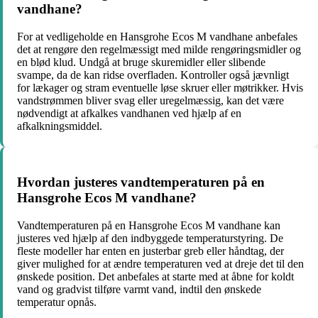
vandhane?
For at vedligeholde en Hansgrohe Ecos M vandhane anbefales
det at rengøre den regelmæssigt med milde rengøringsmidler og
en blød klud. Undgå at bruge skuremidler eller slibende
svampe, da de kan ridse overfladen. Kontroller også jævnligt
for lækager og stram eventuelle løse skruer eller møtrikker. Hvis
vandstrømmen bliver svag eller uregelmæssig, kan det være
nødvendigt at afkalkes vandhanen ved hjælp af en
afkalkningsmiddel.
Hvordan justeres vandtemperaturen på en
Hansgrohe Ecos M vandhane?
Vandtemperaturen på en Hansgrohe Ecos M vandhane kan
justeres ved hjælp af den indbyggede temperaturstyring. De
fleste modeller har enten en justerbar greb eller håndtag, der
giver mulighed for at ændre temperaturen ved at dreje det til den
ønskede position. Det anbefales at starte med at åbne for koldt
vand og gradvist tilføre varmt vand, indtil den ønskede
temperatur opnås.