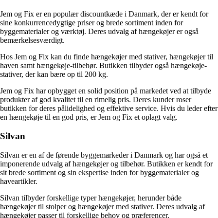
Jem og Fix er en populær discountkæde i Danmark, der er kendt for
sine konkurrencedygtige priser og brede sortiment inden for
byggematerialer og værktøj. Deres udvalg af hængekøjer er også
bemærkelsesværdigt.
Hos Jem og Fix kan du finde hængekøjer med stativer, hængekøjer til
haven samt hængekøje-tilbehør. Butikken tilbyder også hængekøje-
stativer, der kan bære op til 200 kg.
Jem og Fix har opbygget en solid position på markedet ved at tilbyde
produkter af god kvalitet til en rimelig pris. Deres kunder roser
butikken for deres pålidelighed og effektive service. Hvis du leder efter
en hængekøje til en god pris, er Jem og Fix et oplagt valg.
Silvan
Silvan er en af de førende byggemarkeder i Danmark og har også et
imponerende udvalg af hængekøjer og tilbehør. Butikken er kendt for
sit brede sortiment og sin ekspertise inden for byggematerialer og
haveartikler.
Silvan tilbyder forskellige typer hængekøjer, herunder både
hængekøjer til stolper og hængekøjer med stativer. Deres udvalg af
hængekøjer passer til forskellige behov og præferencer.