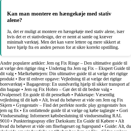
Kan man montere en hængekøje med stativ
alene?
Ja, det er muligt at montere en hængekøje med stativ alene, især
hvis det er et stativdesign, der er nemt at samle og kræver
minimalt værktøj. Men det kan være lettere og mere sikkert at
have hjælp fra en anden person for at sikre korrekt opstilling.
Andre populære artikler:
Jem og Fix Ringe – Den ultimative guide til
at vælge den rigtige ring
•
Undertag fra Jem og Fix – Ekspert Guide til
dit valg
•
Mælkebøttejern: Din ultimative guide til at vælge det rigtige
produkt
•
Bor til enhver opgave: Vejledning til at vælge det rigtige
boreværktøj
•
Bagagestrop: En uundværlig hjælp til sikker transport af
din bagage
•
Jem og Fix Hobro – Gør det til dit bedste valg
•
Ovalpensel: En guide til dit penselkøb
•
Pakketape: Væsentlig
vejledning til dit køb
•
Alt, hvad du behøver at vide om Jem og Fix
Skjern
•
Gyngestativ – Find det perfekte nordic play gyngestativ hos
jem og fix
•
En omfattende guide til at vælge og købe taglægte
•
Gori
Vinduesmaling: Informeret købsbeslutning til vinduesmaling RAL
9010
•
Punkteringsspray eller Dækskum: En Guide til Købere
•
Alt
hvad du behøver at vide om flisefugesæt og fugespand
•
Guide: Alt, du