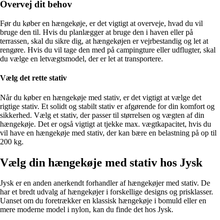
Overvej dit behov
Før du køber en hængekøje, er det vigtigt at overveje, hvad du vil
bruge den til. Hvis du planlægger at bruge den i haven eller på
terrassen, skal du sikre dig, at hængekøjen er vejrbestandig og let at
rengøre. Hvis du vil tage den med på campingture eller udflugter, skal
du vælge en letvægtsmodel, der er let at transportere.
Vælg det rette stativ
Når du køber en hængekøje med stativ, er det vigtigt at vælge det
rigtige stativ. Et solidt og stabilt stativ er afgørende for din komfort og
sikkerhed. Vælg et stativ, der passer til størrelsen og vægten af din
hængekøje. Det er også vigtigt at tjekke max. vægtkapacitet, hvis du
vil have en hængekøje med stativ, der kan bære en belastning på op til
200 kg.
Vælg din hængekøje med stativ hos Jysk
Jysk er en anden anerkendt forhandler af hængekøjer med stativ. De
har et bredt udvalg af hængekøjer i forskellige designs og prisklasser.
Uanset om du foretrækker en klassisk hængekøje i bomuld eller en
mere moderne model i nylon, kan du finde det hos Jysk.