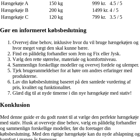
Hængekøje A
150 kg
999 kr.
4.5 / 5
Hængekøje B
200 kg
1499 kr.
4 / 5
Hængekøje C
120 kg
799 kr.
3.5 / 5
Gør en informeret købsbeslutning
Overvej dine behov, inklusive hvor du vil bruge hængekøjen og
hvor meget vægt den skal kunne bære.
Find en pålidelig forhandler som Jem og Fix eller Jysk.
Vælg den rette størrelse, materiale og komfortniveau.
Sammenlign forskellige modeller og overvej fordele og ulemper.
Tjek brugeranmeldelser for at høre om andres erfaringer med
produkterne.
Lav din købsbeslutning baseret på den samlede vurdering af
pris, kvalitet og funktionalitet.
Glæd dig til at nyde timerne i din nye hængekøje med stativ!
Konklusion
Med denne guide er du godt rustet til at vælge den perfekte hængekøje
med stativ. Husk at overveje dine behov, vælg en pålidelig forhandler
og sammenlign forskellige modeller, før du foretager din
købsbeslutning. Med den rigtige hængekøje kan du nyde afslapning og
komfort i mange år fremover.