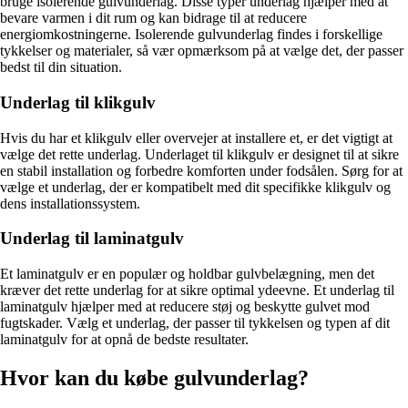
bruge isolerende gulvunderlag. Disse typer underlag hjælper med at
bevare varmen i dit rum og kan bidrage til at reducere
energiomkostningerne. Isolerende gulvunderlag findes i forskellige
tykkelser og materialer, så vær opmærksom på at vælge det, der passer
bedst til din situation.
Underlag til klikgulv
Hvis du har et klikgulv eller overvejer at installere et, er det vigtigt at
vælge det rette underlag. Underlaget til klikgulv er designet til at sikre
en stabil installation og forbedre komforten under fodsålen. Sørg for at
vælge et underlag, der er kompatibelt med dit specifikke klikgulv og
dens installationssystem.
Underlag til laminatgulv
Et laminatgulv er en populær og holdbar gulvbelægning, men det
kræver det rette underlag for at sikre optimal ydeevne. Et underlag til
laminatgulv hjælper med at reducere støj og beskytte gulvet mod
fugtskader. Vælg et underlag, der passer til tykkelsen og typen af dit
laminatgulv for at opnå de bedste resultater.
Hvor kan du købe gulvunderlag?