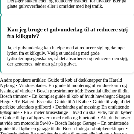
Det øger sikkerheden og reducerer risikoen for ulykker, især på
glatte gulvoverflader eller i områder med høj trafik.
Kan jeg bruge et gulvunderlag til at reducere støj
fra klikgulv?
Ja, et gulvunderlag kan hjælpe med at reducere støj og dæmpe
lyden fra et klikgulv. Vælg et underlag med gode
lydisoleringsegenskaber, så det absorberer og reducerer den støj,
der genereres, når man går på gulvet.
Andre populære artikler:
Guide til køb af dækknapper fra Harald
Nyborg
•
Vinduesplader: En guide til montering af vindueskarm og
lysning af vindue
•
Bosch græstrimmer tråd: Essential tilbehør til din
Bosch trimmer
•
En komplet guide til køb af hvidt havehegn: Skagen
Hegn
•
9V Batteri: Essential Guide til At Købe
•
Guide til valg af det
perfekte udendørs grillbord
•
Dørhåndtag af messing: En omfattende
købsguide
•
En 2-meter bruseslange – hvad du skal vide, før du køber
•
Guide til køb af høreværn med radio og bluetooth
•
Alt, du behøver
at vide om motorolie 5w40
•
Bosch Indego Garage – En omfattende
guide til at købe en garage til din Bosch Indego robotplæneklipper
•
Træbeskyttelse: En omfattende guide til potentielle købere
•
Jem og