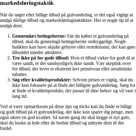
markedsføringstaktik
Når du søger efter billige tilbud på gulvunderlag, er det også vigtigt at
undgå dårlige tilbud og markedsføringstaktikker. Her er nogle tip til at
undgå dem:
Gennemlæs betingelserne:
Før du køber et gulvunderlag på
tilbud, skal du gennemgå betingelserne omhyggeligt. Nogle
butikker kan have skjulte gebyrer eller restriktioner, der kan gøre
tilbuddet mindre attraktivt.
Tro ikke på for gode tilbud:
Hvis et tilbud virker for godt til at
være sandt, er det sandsynligvis ikke sandt. Vær skeptisk over
for tilbud, der lover et ekstremt lavt prisniveau eller urealistiske
rabatter.
Søg efter kvalitetsprodukter:
Selvom prisen er vigtig, skal du
ikke kun fokusere på at finde det billigste gulvunderlag. Sørg for
at finde et kvalitetsprodukt, der passer til dine behov og vil vare i
lang tid.
Ved at være opmærksom på disse tips og tricks kan du finde et billigt
og godt tilbud på et gulvunderlag, der ikke kun sparer dig penge, men
også sikrer en god kvalitet. Så næste gang du skal lægge et nyt gulv,
skal du huske at lede efter de bedste tilbud og udnytte dem til din
fordel.