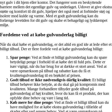
nyt gulv i dit hjem eller kontor. Det fungerer som en beskyttende
barriere mellem det egentlige gulv og underlaget. Udover at give ekstra
støtte og komfort til dit gulv, hjælper det også med at forhindre støj og
isolere mod kulde og varme. Med et godt gulvunderlag kan du
forlænge levetiden for dit gulv og skabe et behageligt og lyddæmpet
miljø.
Fordelene ved at købe gulvunderlag billigt
Når du skal købe et gulvunderlag, er det altid en god ide at lede efter et
billigt tilbud. Der er flere fordele ved at købe gulvunderlag billigt:
Spar penge:
Ved at finde et billigt gulvunderlag kan du spare
betydeligt penge i forhold til at købe det til fuld pris. Dette er
især vigtigt, når du har brug for at dække et stort areal. Ved at
være opmærksom på tilbud og rabatter kan du få et
kvalitetsgulvunderlag til en brøkdel af prisen.
Godt tilbud er ikke nødvendigvis dårlig kvalitet:
Et billigt
tilbud behøver ikke betyde, at du skal gå på kompromis med
kvaliteten. Mange forhandlere tilbyder gode tilbud på
gulvunderlag af høj kvalitet, hvor du kan få et produkt, der kan
opfylde dine behov og vare i lang tid.
Køb mere for dine penge:
Ved at finde et billigt tilbud kan du
have mulighed for at købe ekstra gulvunderlag i tilfælde af
skader eller ved senere behov. Ved at være opmærksom på