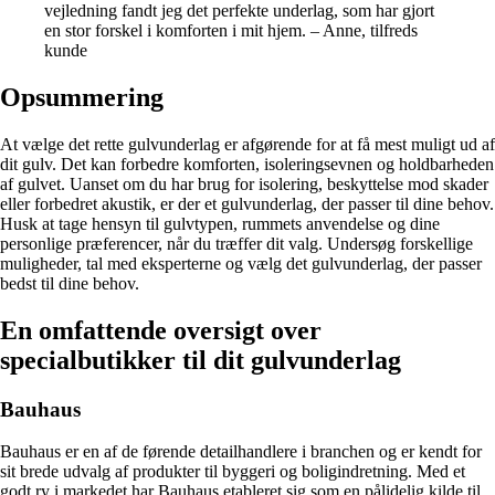
vejledning fandt jeg det perfekte underlag, som har gjort
en stor forskel i komforten i mit hjem. – Anne, tilfreds
kunde
Opsummering
At vælge det rette gulvunderlag er afgørende for at få mest muligt ud af
dit gulv. Det kan forbedre komforten, isoleringsevnen og holdbarheden
af gulvet. Uanset om du har brug for isolering, beskyttelse mod skader
eller forbedret akustik, er der et gulvunderlag, der passer til dine behov.
Husk at tage hensyn til gulvtypen, rummets anvendelse og dine
personlige præferencer, når du træffer dit valg. Undersøg forskellige
muligheder, tal med eksperterne og vælg det gulvunderlag, der passer
bedst til dine behov.
En omfattende oversigt over
specialbutikker til dit gulvunderlag
Bauhaus
Bauhaus er en af de førende detailhandlere i branchen og er kendt for
sit brede udvalg af produkter til byggeri og boligindretning. Med et
godt ry i markedet har Bauhaus etableret sig som en pålidelig kilde til