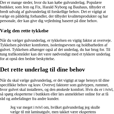
Der er mange steder, hvor du kan købe gulvunderlag. Populære
butikker, som Jem og Fix, Harald Nyborg og Bauhaus, tilbyder et
bredt udvalg af gulvunderlag til forskellige behov. Det er vigtigt at
vælge en pålidelig forhandler, der tilbyder kvalitetsprodukter og har
personale, der kan give dig vejledning baseret på dine behov.
Vælg den rette tykkelse
Når du vælger gulvunderlag, er tykkelsen en vigtig faktor at overveje.
Tykkelsen påvirker komforten, isoleringsevnen og holdbarheden af
gulvet. Tykkelsen afhænger også af det underlag, du har brug for. Til
tung trafikområder kan det være nødvendigt med et tykkere underlag
for at opnå den bedste beskyttelse.
Det rette underlag til dine behov
Når du skal vælge gulvunderlag, er det vigtigt at tage hensyn til dine
specifikke behov og krav. Overvej faktorer som gulvtypen, rummet,
hvor gulvet skal installeres, og den ønskede komfort. Hvis du er i tvivl,
så spørg eksperterne i butikken eller læs anmeldelser online for at få
råd og anbefalinger fra andre kunder.
Jeg var meget i tvivl om, hvilket gulvunderlag jeg skulle
vælge til mit laminatgulv, men takket være ekspertens