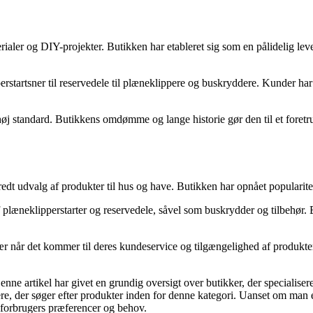
aler og DIY-projekter. Butikken har etableret sig som en pålidelig lev
erstartsner til reservedele til plæneklippere og buskryddere. Kunder har
 høj standard. Butikkens omdømme og lange historie gør den til et foretr
bredt udvalg af produkter til hus og have. Butikken har opnået popularite
læneklipperstarter og reservedele, såvel som buskrydder og tilbehør. B
 når det kommer til deres kundeservice og tilgængelighed af produkter.
e artikel har givet en grundig oversigt over butikker, der specialisere
ugere, der søger efter produkter inden for denne kategori. Uanset om man 
r forbrugers præferencer og behov.