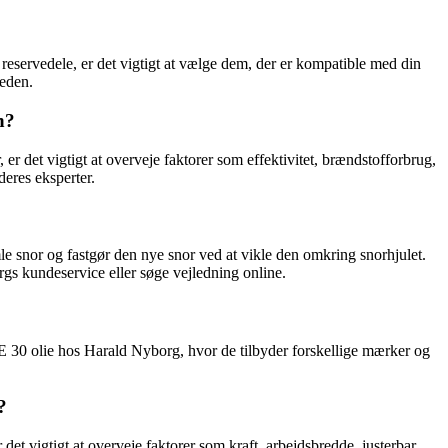
 reservedele, er det vigtigt at vælge dem, der er kompatible med din
heden.
n?
 det vigtigt at overveje faktorer som effektivitet, brændstofforbrug,
eres eksperter.
le snor og fastgør den nye snor ved at vikle den omkring snorhjulet.
borgs kundeservice eller søge vejledning online.
AE 30 olie hos Harald Nyborg, hvor de tilbyder forskellige mærker og
?
et vigtigt at overveje faktorer som kraft, arbejdsbredde, justerbar