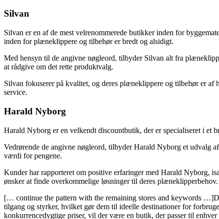
Silvan
Silvan er en af de mest velrenommerede butikker inden for byggemateri
inden for plæneklippere og tilbehør er bredt og alsidigt.
Med hensyn til de angivne nøgleord, tilbyder Silvan alt fra plæneklipp
at rådgive om det rette produktvalg.
Silvan fokuserer på kvalitet, og deres plæneklippere og tilbehør er af
service.
Harald Nyborg
Harald Nyborg er en velkendt discountbutik, der er specialiseret i et 
Vedrørende de angivne nøgleord, tilbyder Harald Nyborg et udvalg af p
værdi for pengene.
Kunder har rapporteret om positive erfaringer med Harald Nyborg, især
ønsker at finde overkommelige løsninger til deres plæneklipperbehov.
[… continue the pattern with the remaining stores and keywords …]Denn
tilgang og styrker, hvilket gør dem til ideelle destinationer for forbr
konkurrencedygtige priser, vil der være en butik, der passer til enhve