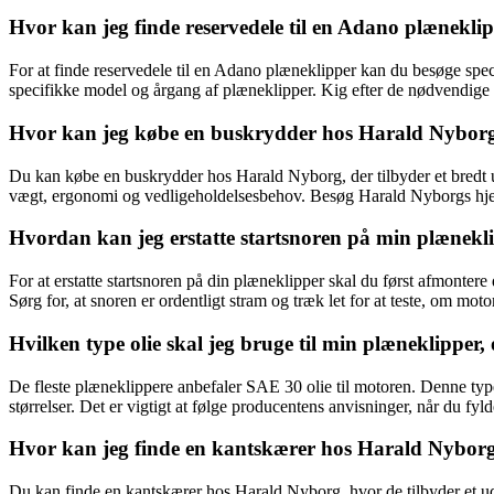
Hvor kan jeg finde reservedele til en Adano plæneklip
For at finde reservedele til en Adano plæneklipper kan du besøge speci
specifikke model og årgang af plæneklipper. Kig efter de nødvendige r
Hvor kan jeg købe en buskrydder hos Harald Nyborg, o
Du kan købe en buskrydder hos Harald Nyborg, der tilbyder et bredt ud
vægt, ergonomi og vedligeholdelsesbehov. Besøg Harald Nyborgs hjemme
Hvordan kan jeg erstatte startsnoren på min plænekl
For at erstatte startsnoren på din plæneklipper skal du først afmonte
Sørg for, at snoren er ordentligt stram og træk let for at teste, om mot
Hvilken type olie skal jeg bruge til min plæneklippe
De fleste plæneklippere anbefaler SAE 30 olie til motoren. Denne type
størrelser. Det er vigtigt at følge producentens anvisninger, når du fyl
Hvor kan jeg finde en kantskærer hos Harald Nyborg, 
Du kan finde en kantskærer hos Harald Nyborg, hvor de tilbyder et udv