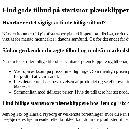
Find gode tilbud på startsnor plæneklippe
Hvorfor er det vigtigt at finde billige tilbud?
Når det kommer til køb af startsnor plæneklippere og tilbehør, er det vig
vigtigt for mange mennesker i dagens samfund. Og for det andet får du s
Sådan genkender du ægte tilbud og undgår markedsf
Når du leder efter billige tilbud på startsnor plæneklippere og tilbehø
Vær opmærksom på prissammenligninger: Sammenlign prisen på det
for godt til at være sandt.
Læs detaljerne: Læs beskrivelsen af produktet og se efter event
klar over.
Sammenlign med tidligere priser: Hvis du tidligere har set produk
Find billige startsnore plæneklippere hos Jem og Fi
Jem og Fix og Harald Nyborg er velkendte forretninger, hvor du kan fin
besøge deres hjemmesider eller butikker kan du finde produkter til ne