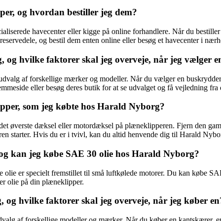
per, og hvordan bestiller jeg dem?
aliserede havecenter eller kigge på online forhandlere. Når du bestiller
eservedele, og bestil dem enten online eller besøg et havecenter i nær
g hvilke faktorer skal jeg overveje, når jeg vælger e
valg af forskellige mærker og modeller. Når du vælger en buskrydder, er
side eller besøg deres butik for at se udvalget og få vejledning fra d
ipper, som jeg købte hos Harald Nyborg?
re det øverste dæksel eller motordæksel på plæneklipperen. Fjern den gam
oren starter. Hvis du er i tvivl, kan du altid henvende dig til Harald Ny
r, og kan jeg købe SAE 30 olie hos Harald Nyborg?
 olie er specielt fremstillet til små luftkølede motorer. Du kan købe S
der olie på din plæneklipper.
og hvilke faktorer skal jeg overveje, når jeg køber en
alg af forskellige modeller og mærker. Når du køber en kantskærer, er d