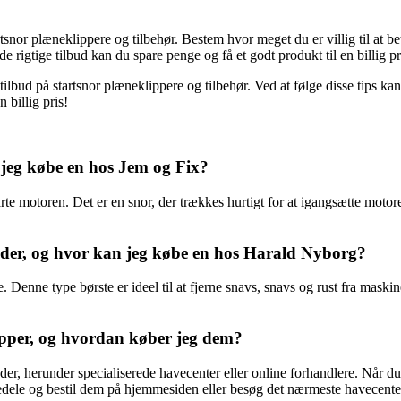
artsnor plæneklippere og tilbehør. Bestem hvor meget du er villig til at b
igtige tilbud kan du spare penge og få et godt produkt til en billig pr
tilbud på startsnor plæneklippere og tilbehør. Ved at følge disse tips 
 billig pris!
n jeg købe en hos Jem og Fix?
starte motoren. Det er en snor, der trækkes hurtigt for at igangsætte mot
ydder, og hvor kan jeg købe en hos Harald Nyborg?
. Denne type børste er ideel til at fjerne snavs, snavs og rust fra maski
lipper, og hvordan køber jeg dem?
er, herunder specialiserede havecenter eller online forhandlere. Når du k
dele og bestil dem på hjemmesiden eller besøg det nærmeste havecente