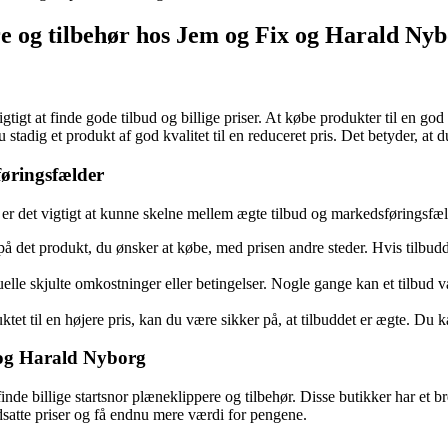
re og tilbehør hos Jem og Fix og Harald Ny
tigt at finde gode tilbud og billige priser. At købe produkter til en god p
tadig et produkt af god kvalitet til en reduceret pris. Det betyder, at d
øringsfælder
r, er det vigtigt at kunne skelne mellem ægte tilbud og markedsføringsfæl
 produkt, du ønsker at købe, med prisen andre steder. Hvis tilbuddet se
uelle skjulte omkostninger eller betingelser. Nogle gange kan et tilbud
tet til en højere pris, kan du være sikker på, at tilbuddet er ægte. Du k
x og Harald Nyborg
de billige startsnor plæneklippere og tilbehør. Disse butikker har et b
dsatte priser og få endnu mere værdi for pengene.