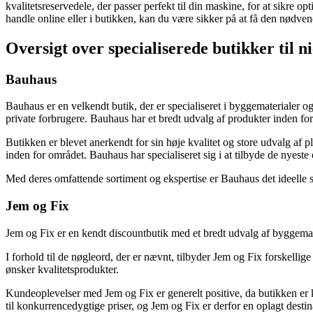
kvalitetsreservedele, der passer perfekt til din maskine, for at sikre
handle online eller i butikken, kan du være sikker på at få den nødvend
Oversigt over specialiserede butikker til 
Bauhaus
Bauhaus er en velkendt butik, der er specialiseret i byggematerialer o
private forbrugere. Bauhaus har et bredt udvalg af produkter inden fo
Butikken er blevet anerkendt for sin høje kvalitet og store udvalg a
inden for området. Bauhaus har specialiseret sig i at tilbyde de nyeste
Med deres omfattende sortiment og ekspertise er Bauhaus det ideelle st
Jem og Fix
Jem og Fix er en kendt discountbutik med et bredt udvalg af byggemat
I forhold til de nøgleord, der er nævnt, tilbyder Jem og Fix forskellig
ønsker kvalitetsprodukter.
Kundeoplevelser med Jem og Fix er generelt positive, da butikken er 
til konkurrencedygtige priser, og Jem og Fix er derfor en oplagt destin