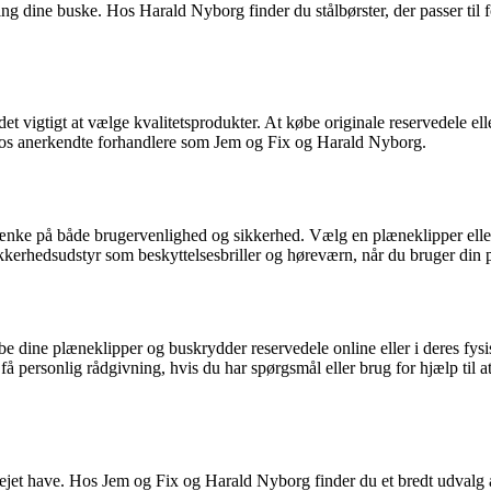
ring dine buske. Hos Harald Nyborg finder du stålbørster, der passer til 
et vigtigt at vælge kvalitetsprodukter. At købe originale reservedele elle
e hos anerkendte forhandlere som Jem og Fix og Harald Nyborg.
 tænke på både brugervenlighed og sikkerhed. Vælg en plæneklipper ell
ikkerhedsudstyr som beskyttelsesbriller og høreværn, når du bruger din 
 dine plæneklipper og buskrydder reservedele online eller i deres fysi
få personlig rådgivning, hvis du har spørgsmål eller brug for hjælp til a
ejet have. Hos Jem og Fix og Harald Nyborg finder du et bredt udvalg 