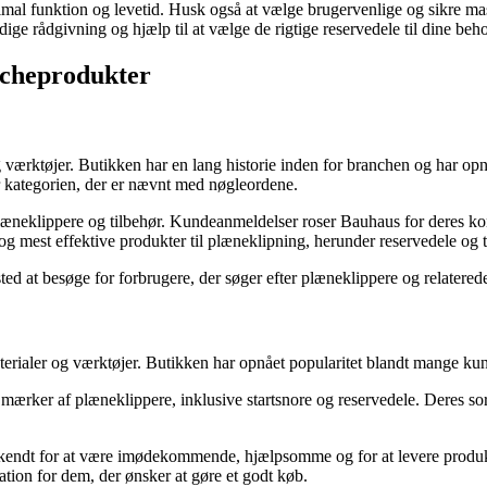
 optimal funktion og levetid. Husk også at vælge brugervenlige og sikre
ige rådgivning og hjælp til at vælge de rigtige reservedele til dine beh
nicheprodukter
g værktøjer. Butikken har en lang historie inden for branchen og har op
r kategorien, der er nævnt med nøgleordene.
f plæneklippere og tilbehør. Kundeanmeldelser roser Bauhaus for deres k
 og mest effektive produkter til plæneklipning, herunder reservedele og t
ed at besøge for forbrugere, der søger efter plæneklippere og relatered
erialer og værktøjer. Butikken har opnået popularitet blandt mange kun
e mærker af plæneklippere, inklusive startsnore og reservedele. Deres so
kendt for at være imødekommende, hjælpsomme og for at levere produkte
ation for dem, der ønsker at gøre et godt køb.