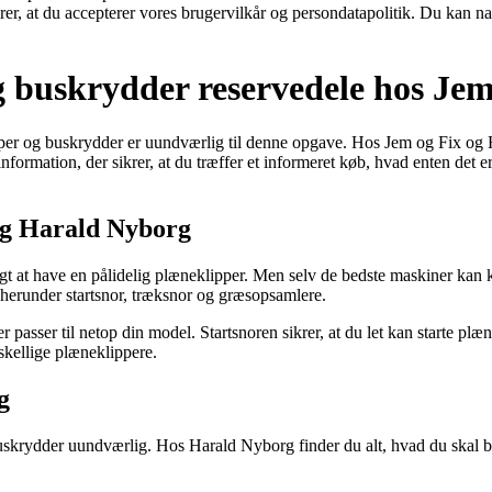
ærer, at du accepterer vores brugervilkår og persondatapolitik. Du kan na
og buskrydder reservedele hos Je
per og buskrydder er uundværlig til denne opgave. Hos Jem og Fix og Ha
formation, der sikrer, at du træffer et informeret køb, hvad enten det er s
og Harald Nyborg
igt at have en pålidelig plæneklipper. Men selv de bedste maskiner kan 
 herunder startsnor, træksnor og græsopsamlere.
der passer til netop din model. Startsnoren sikrer, at du let kan starte 
rskellige plæneklippere.
g
uskrydder uundværlig. Hos Harald Nyborg finder du alt, hvad du skal bru