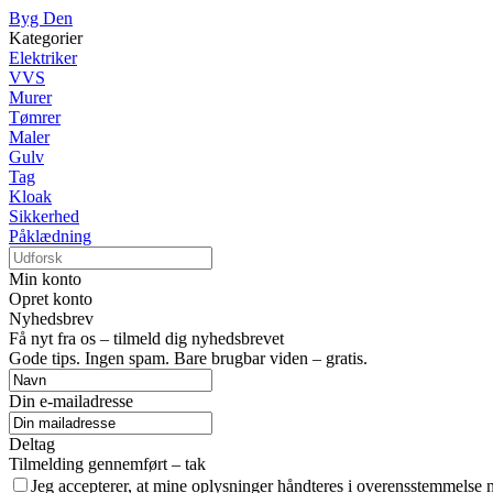
Byg Den
Kategorier
Elektriker
VVS
Murer
Tømrer
Maler
Gulv
Tag
Kloak
Sikkerhed
Påklædning
Min konto
Opret konto
Nyhedsbrev
Få nyt fra os – tilmeld dig nyhedsbrevet
Gode tips. Ingen spam. Bare brugbar viden – gratis.
Din e-mailadresse
Deltag
Tilmelding gennemført – tak
Jeg accepterer, at mine oplysninger håndteres i overensstemmelse 