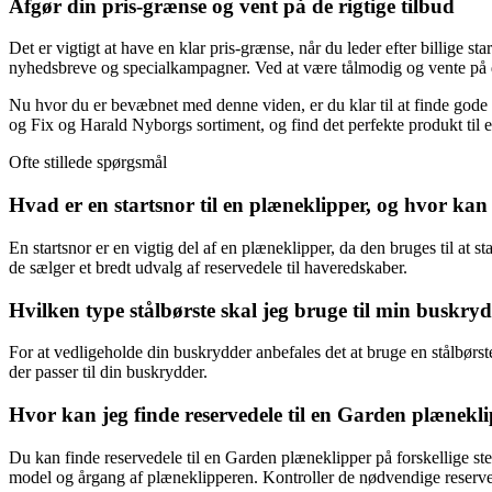
Afgør din pris-grænse og vent på de rigtige tilbud
Det er vigtigt at have en klar pris-grænse, når du leder efter billige st
nyhedsbreve og specialkampagner. Ved at være tålmodig og vente på de r
Nu hvor du er bevæbnet med denne viden, er du klar til at finde gode 
og Fix og Harald Nyborgs sortiment, og find det perfekte produkt til en
Ofte stillede spørgsmål
Hvad er en startsnor til en plæneklipper, og hvor ka
En startsnor er en vigtig del af en plæneklipper, da den bruges til at 
de sælger et bredt udvalg af reservedele til haveredskaber.
Hvilken type stålbørste skal jeg bruge til min buskr
For at vedligeholde din buskrydder anbefales det at bruge en stålbørste
der passer til din buskrydder.
Hvor kan jeg finde reservedele til en Garden plænek
Du kan finde reservedele til en Garden plæneklipper på forskellige sted
model og årgang af plæneklipperen. Kontroller de nødvendige reserve