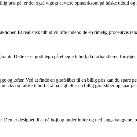
billig pris på, er det også vigtigt at være opmærksom på falske tilbud 
uktioner. Et realistisk tilbud vil ofte indeholde en rimelig procentvis ra
ranti. Dette er et godt tegn på et ægte tilbud, da forhandleren forsøger a
ægge og lofter. Ved at finde en girafsliber til en billig pris kan du sp
immicks og falske tilbud. Gå på jagt efter en billig girafsliber og spar p
r. Den er designet til at nå højt op under lofter og ned langs væggene, og 