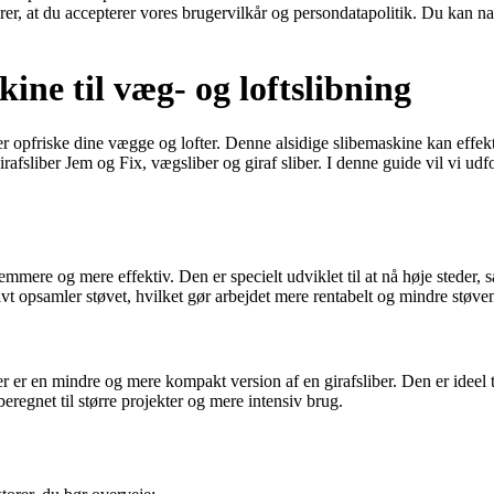
ærer, at du accepterer vores brugervilkår og persondatapolitik. Du kan na
ine til væg- og loftslibning
eller opfriske dine vægge og lofter. Denne alsidige slibemaskine kan effe
rafsliber Jem og Fix, vægsliber og giraf sliber. I denne guide vil vi udf
emmere og mere effektiv. Den er specielt udviklet til at nå høje steder, 
tivt opsamler støvet, hvilket gør arbejdet mere rentabelt og mindre støve
r er en mindre og mere kompakt version af en girafsliber. Den er ideel ti
beregnet til større projekter og mere intensiv brug.