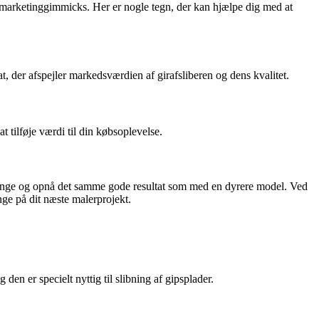
og marketinggimmicks. Her er nogle tegn, der kan hjælpe dig med at
bat, der afspejler markedsværdien af girafsliberen og dens kvalitet.
t tilføje værdi til din købsoplevelse.
are penge og opnå det samme gode resultat som med en dyrere model. Ved
enge på dit næste malerprojekt.
den er specielt nyttig til slibning af gipsplader.