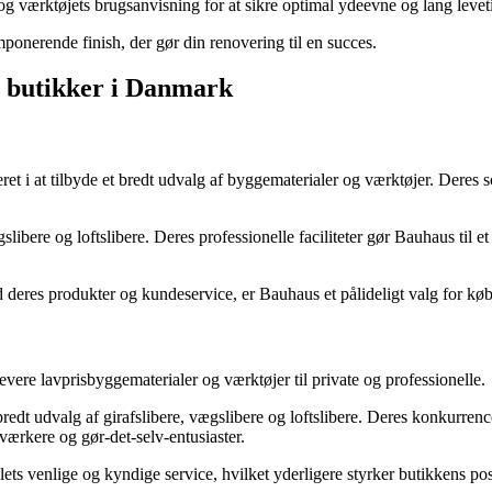
 og værktøjets brugsanvisning for at sikre optimal ydeevne og lang levet
mponerende finish, der gør din renovering til en succes.
e butikker i Danmark
ret i at tilbyde et bredt udvalg af byggematerialer og værktøjer. Dere
libere og loftslibere. Deres professionelle faciliteter gør Bauhaus til et
deres produkter og kundeservice, er Bauhaus et pålideligt valg for køb af
vere lavprisbyggematerialer og værktøjer til private og professionelle.
bredt udvalg af girafslibere, vægslibere og loftslibere. Deres konkurren
værkere og gør-det-selv-entusiaster.
s venlige og kyndige service, hvilket yderligere styrker butikkens posi