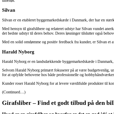
tilbehør.
Silvan
Silvan er en etableret byggemarkedskæde i Danmark, der har en stærk ti
Med hensyn til girafslibere og relateret udstyr har Silvan vundet ane
det bedste udstyr til deres behov. Deres løsninger tilslutter også behov
Med en solid omdømme og positiv feedback fra kunder, er Silvan et af 
Harald Nyborg
Harald Nyborg er en landsdækkende byggemarkedskæde i Danmark, der har
Selvom Harald Nyborg primært fokuserer på at være budgetvenlig, unde
for at opfylde behovene hos både professionelle og hobbyhåndværker
Kunder roser Harald Nyborg for at levere værdifulde produkter til ko
(Continued…)
Girafsliber – Find et godt tilbud på den bi