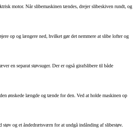
ektrisk motor. Når slibemaskinen tændes, drejer slibeskiven rundt, og
øjere op og længere ned, hvilket gør det nemmere at slibe lofter og
ræver en separat støvsuger. Der er også girafslibere til både
 til den ønskede længde og tænde for den. Ved at holde maskinen op
mod støv og et åndedrætsværn for at undgå indånding af slibestøv.