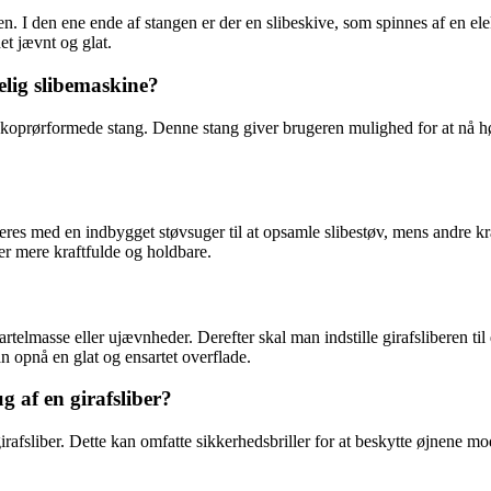
den. I den ene ende af stangen er der en slibeskive, som spinnes af en el
et jævnt og glat.
elig slibemaskine?
leskoprørformede stang. Denne stang giver brugeren mulighed for at nå h
leveres med en indbygget støvsuger til at opsamle slibestøv, mens andre k
er mere kraftfulde og holdbare.
partelmasse eller ujævnheder. Derefter skal man indstille girafsliberen
 opnå en glat og ensartet overflade.
g af en girafsliber?
girafsliber. Dette kan omfatte sikkerhedsbriller for at beskytte øjnene 