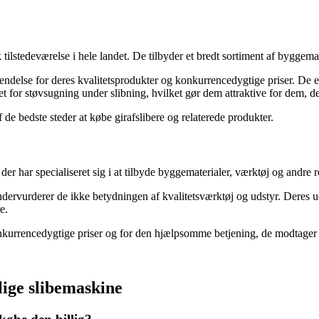
lstedeværelse i hele landet. De tilbyder et bredt sortiment af byggemate
rkendelse for deres kvalitetsprodukter og konkurrencedygtige priser. De
et for støvsugning under slibning, hvilket gør dem attraktive for dem, de
de bedste steder at købe girafslibere og relaterede produkter.
 specialiseret sig i at tilbyde byggematerialer, værktøj og andre rela
rvurderer de ikke betydningen af kvalitetsværktøj og udstyr. Deres udv
e.
nkurrencedygtige priser og for den hjælpsomme betjening, de modtager f
llige slibemaskine