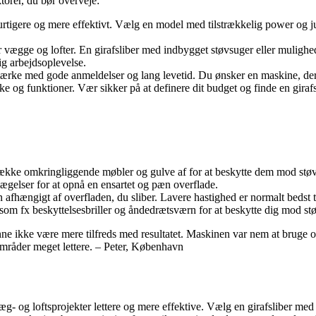
ktorer, du bør overveje:
hurtigere og mere effektivt. Vælg en model med tilstrækkelig power og ju
 vægge og lofter. En girafsliber med indbygget støvsuger eller mulighed f
g arbejdsoplevelse.
 mærke med gode anmeldelser og lang levetid. Du ønsker en maskine, der 
e og funktioner. Vær sikker på at definere dit budget og finde en giraf
dække omkringliggende møbler og gulve af for at beskytte dem mod støv
gelser for at opnå en ensartet og pæn overflade.
n afhængigt af overfladen, du sliber. Lavere hastighed er normalt bedst t
som fx beskyttelsesbriller og åndedrætsværn for at beskytte dig mod støv
kunne ikke være mere tilfreds med resultatet. Maskinen var nem at bruge o
e områder meget lettere. – Peter, København
æg- og loftsprojekter lettere og mere effektive. Vælg en girafsliber med 