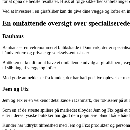
for at opnå de bedste resultater. Husk at følge sikkerhedsanbefalinger
Ved at investere i en girafsliber kan du give dine vægge og lofter en i
En omfattende oversigt over specialisered
Bauhaus
Bauhaus er en velrenommeret butikskæde i Danmark, der er specialise
håndværkere og private gør-det-selv-entusiaster.
Butikken er kendt for at have et omfattende udvalg af girafslibere, vægs
til slibning af vægge og lofter.
Med gode anmeldelser fra kunder, der har haft positive oplevelser med 
Jem og Fix
Jem og Fix er en velkendt detailkæde i Danmark, der fokuserer på at le
Som en af de største spillere på markedet tilbyder Jem og Fix også et 
eller i deres fysiske butikker har gjort dem populære blandt både hånd
Kunder har udtrykt tilfredshed med Jem og Fixs produkter og personalet