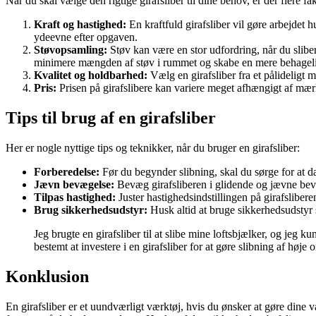
Når du skal vælge den rigtige girafsliber til dine behov, er der flere fa
Kraft og hastighed:
En kraftfuld girafsliber vil gøre arbejdet 
ydeevne efter opgaven.
Støvopsamling:
Støv kan være en stor udfordring, når du sliber
minimere mængden af støv i rummet og skabe en mere behageli
Kvalitet og holdbarhed:
Vælg en girafsliber fra et pålideligt
Pris:
Prisen på girafslibere kan variere meget afhængigt af mærk
Tips til brug af en girafsliber
Her er nogle nyttige tips og teknikker, når du bruger en girafsliber:
Forberedelse:
Før du begynder slibning, skal du sørge for at 
Jævn bevægelse:
Bevæg girafsliberen i glidende og jævne bevæ
Tilpas hastighed:
Juster hastighedsindstillingen på girafslibere
Brug sikkerhedsudstyr:
Husk altid at bruge sikkerhedsudstyr 
Jeg brugte en girafsliber til at slibe mine loftsbjælker, og jeg 
bestemt at investere i en girafsliber for at gøre slibning af høj
Konklusion
En girafsliber er et uundværligt værktøj, hvis du ønsker at gøre dine v