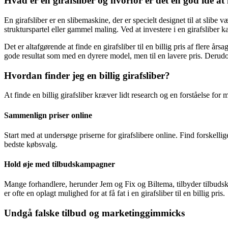
Hvad er en girafsliber og hvorfor er det en god idé at
En girafsliber er en slibemaskine, der er specielt designet til at slib
strukturspartel eller gammel maling. Ved at investere i en girafsliber k
Det er altafgørende at finde en girafsliber til en billig pris af flere å
gode resultat som med en dyrere model, men til en lavere pris. Derudove
Hvordan finder jeg en billig girafsliber?
At finde en billig girafsliber kræver lidt research og en forståelse for m
Sammenlign priser online
Start med at undersøge priserne for girafslibere online. Find forskelli
bedste købsvalg.
Hold øje med tilbudskampagner
Mange forhandlere, herunder Jem og Fix og Biltema, tilbyder tilbuds
er ofte en oplagt mulighed for at få fat i en girafsliber til en billig pris.
Undgå falske tilbud og marketinggimmicks