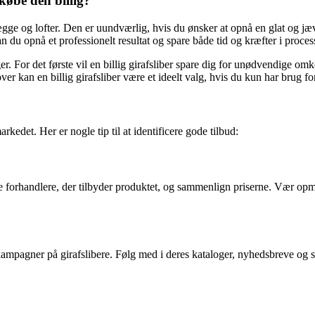
 købe den billig?
e vægge og lofter. Den er uundværlig, hvis du ønsker at opnå en glat og j
an du opnå et professionelt resultat og spare både tid og kræfter i proces
rsager. For det første vil en billig girafsliber spare dig for unødvendige
r kan en billig girafsliber være et ideelt valg, hvis du kun har brug for
arkedet. Her er nogle tip til at identificere gode tilbud:
ge forhandlere, der tilbyder produktet, og sammenlign priserne. Vær opmæ
kampagner på girafslibere. Følg med i deres kataloger, nyhedsbreve og 