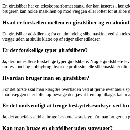
En girafsliber har en teleskoprørformet stang, der kan justeres i læng
brugeren kan holde maskinen op mod væggen eller loftet for at slibe d
Hvad er forskellen mellem en girafsliber og en almind
En girafsliber adskiller sig fra en almindelig slibemaskine ved sin te
vægge uden at skulle klatre op af stiger eller stilladser.
Er der forskellige typer girafslibere?
Ja, der findes flere forskellige typer girafslibere. Nogle girafslibere 
professionel og hobbybrug, hvor de professionelle slibemaskiner ofte 
Hvordan bruger man en girafsliber?
For det første skal man klargøre overfladen ved at fjerne eventuelle s
mod væggen eller loftet og bevæge den jævnt frem og tilbage, kan man
Er det nødvendigt at bruge beskyttelsesudstyr ved bru
Ja, det anbefales altid at bruge beskyttelsesudstyr, når man bruger en 
Kan man bruge en girafsliber uden støvsuger?