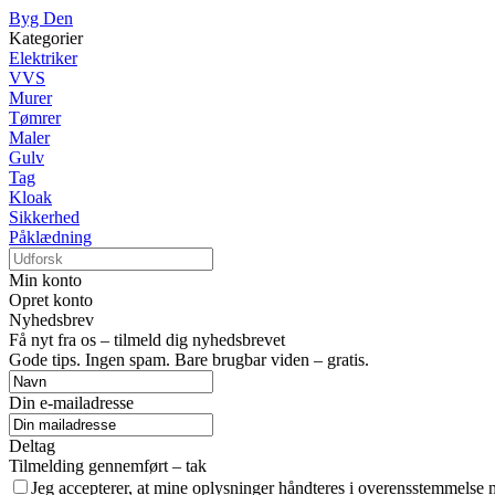
Byg Den
Kategorier
Elektriker
VVS
Murer
Tømrer
Maler
Gulv
Tag
Kloak
Sikkerhed
Påklædning
Min konto
Opret konto
Nyhedsbrev
Få nyt fra os – tilmeld dig nyhedsbrevet
Gode tips. Ingen spam. Bare brugbar viden – gratis.
Din e-mailadresse
Deltag
Tilmelding gennemført – tak
Jeg accepterer, at mine oplysninger håndteres i overensstemmelse 