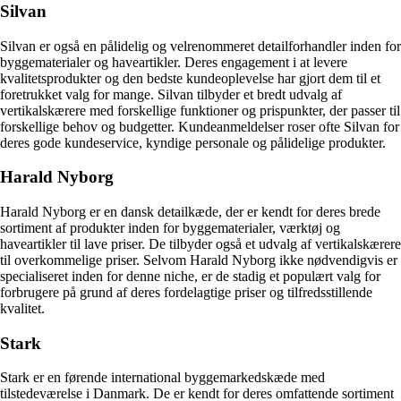
Silvan
Silvan er også en pålidelig og velrenommeret detailforhandler inden for
byggematerialer og haveartikler. Deres engagement i at levere
kvalitetsprodukter og den bedste kundeoplevelse har gjort dem til et
foretrukket valg for mange. Silvan tilbyder et bredt udvalg af
vertikalskærere med forskellige funktioner og prispunkter, der passer til
forskellige behov og budgetter. Kundeanmeldelser roser ofte Silvan for
deres gode kundeservice, kyndige personale og pålidelige produkter.
Harald Nyborg
Harald Nyborg er en dansk detailkæde, der er kendt for deres brede
sortiment af produkter inden for byggematerialer, værktøj og
haveartikler til lave priser. De tilbyder også et udvalg af vertikalskærere
til overkommelige priser. Selvom Harald Nyborg ikke nødvendigvis er
specialiseret inden for denne niche, er de stadig et populært valg for
forbrugere på grund af deres fordelagtige priser og tilfredsstillende
kvalitet.
Stark
Stark er en førende international byggemarkedskæde med
tilstedeværelse i Danmark. De er kendt for deres omfattende sortiment