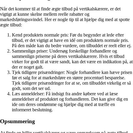
Når det kommer til at finde ægte tilbud på vertikalskærere, er det
vigtigt at kunne skelne mellem reelle rabatter og
markedsføringssvindel. Her er nogle tip til at hjælpe dig med at spotte
ægte tilbud:
Kend produktets normale pris: Før du begynder at lede efter
tilbud, er det vigtigt at have en idé om produktets normale pris.
På den måde kan du bedre vurdere, om tilbuddet er reelt eller ej.
Sammenlign priser: Undersøg forskellige forhandlere og
sammenlign priserne på deres vertikalskærere. Hvis et tilbud
virker for godt til at være sandt, kan det være en indikation på, at
der er noget galt.
Tjek tidligere prisændringer: Nogle forhandlere kan hæve prisen
før et salg for at markedsføre en større procentuel besparelse.
Tjek tidligere prisændringer for at se, om tilbuddet virkelig er så
godt, som det ser ud.
Læs anmeldelser: Få indsigt fra andre købere ved at læse
anmeldelser af produktet og forhandleren. Det kan give dig en
ide om deres omdømme og hjælpe dig med at træffe en
informeret beslutning.
Opsummering
At finde en billig vertikalskærer og være opmærksom på ægte tilbud