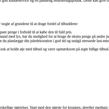
god kundeservice og en pålidelig returneringspolitik. Dette kan give dig
ogle af grundene til at drage fordel af tilbuddene:
e penge i forhold til at købe den til fuld pris.
and med lys, har du mulighed for at bruge de ekstra penge på andre jul
du planlægge din juledekoration i god tid og undgå stressede last-min
ul. Husk at holde øje med tilbud og være opmærksom på ægte billige tilb
rskellige størrelser. Start med den største for kroppen, derefter medium 