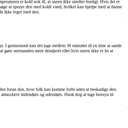
peraturen er kold nok til, at sneen ikke smelter hurtigt. Hvis det er
rsøge at spraye den med koldt vand, hvilket kan hjælpe med at danne
du ikke leger med den.
gn. I gennemsnit kan det tage mellem 30 minutter til en time at samle
 gøre snemanden mere detaljeret eller hvis sneen ikke er let at
e uden foran den, hvor folk kan komme forbi uden at beskadige den.
g atmosfære indendørs og udendørs. Husk dog at tage hensyn til