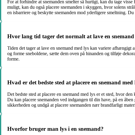
For at forhindre at snemanden smelter så hurtigt, kan du tage visse f
muligt, kan du også placere snemanden i skyggen, hvor solens strål
en isbarriere og beskytte snemanden mod yderligere smeltning. Du k
Hvor lang tid tager det normalt at lave en snemand
Tiden det tager at lave en snemand med lys kan variere afhængigt af
og forme sneboldene, sætte dem oven på hinanden og tilføje dekorati
forme.
Hvad er det bedste sted at placere en snemand med 
Det bedste sted at placere en snemand med lys er et sted, hvor den 
Du kan placere snemanden ved indgangen til din have, på en åben g
sikkerheden og undgå at placere snemanden nær brandfarligt materia
Hvorfor bruger man lys i en snemand?