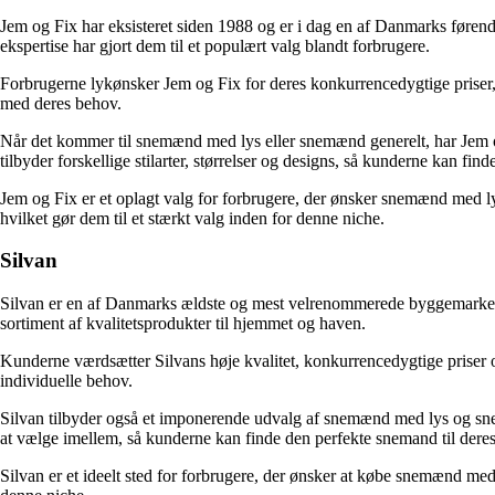
Jem og Fix har eksisteret siden 1988 og er i dag en af Danmarks føren
ekspertise har gjort dem til et populært valg blandt forbrugere.
Forbrugerne lykønsker Jem og Fix for deres konkurrencedygtige priser, h
med deres behov.
Når det kommer til snemænd med lys eller snemænd generelt, har Jem o
tilbyder forskellige stilarter, størrelser og designs, så kunderne kan find
Jem og Fix er et oplagt valg for forbrugere, der ønsker snemænd med l
hvilket gør dem til et stærkt valg inden for denne niche.
Silvan
Silvan er en af Danmarks ældste og mest velrenommerede byggemarkeder.
sortiment af kvalitetsprodukter til hjemmet og haven.
Kunderne værdsætter Silvans høje kvalitet, konkurrencedygtige priser
individuelle behov.
Silvan tilbyder også et imponerende udvalg af snemænd med lys og snema
at vælge imellem, så kunderne kan finde den perfekte snemand til deres
Silvan er et ideelt sted for forbrugere, der ønsker at købe snemænd med