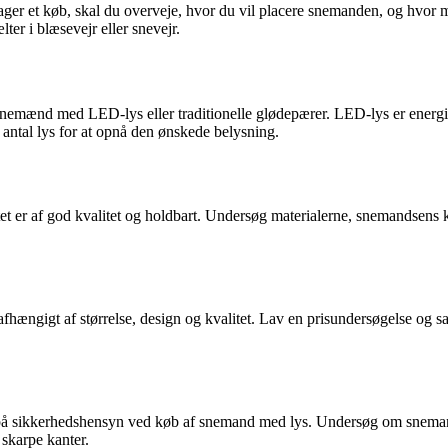
ager et køb, skal du overveje, hvor du vil placere snemanden, og hvor me
ter i blæsevejr eller snevejr.
emænd med LED-lys eller traditionelle glødepærer. LED-lys er energie
ntal lys for at opnå den ønskede belysning.
tet er af god kvalitet og holdbart. Undersøg materialerne, snemandsens k
fhængigt af størrelse, design og kvalitet. Lav en prisundersøgelse og s
å sikkerhedshensyn ved køb af snemand med lys. Undersøg om snemande
 skarpe kanter.