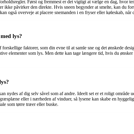
orholdsregler. Først og fremmest er det vigtigt at vælge en dag, hvor tem
er ikke påvirker den direkte. Hvis sneen begynder at smelte, kan du fo
an også overveje at placere snemanden i en fryser eller køleskab, når 
 med lys?
 forskellige faktorer, som din evne til at samle sne og det ønskede desi
ve elementer som lys. Men dette kan tage længere tid, hvis du ønsker at
lys?
kan nydes af dig selv såvel som af andre. Ideelt set er et roligt områd
ræsplæne eller i nærheden af vinduer, så lysene kan skabe en hyggeli
le som tørre træer eller buske.