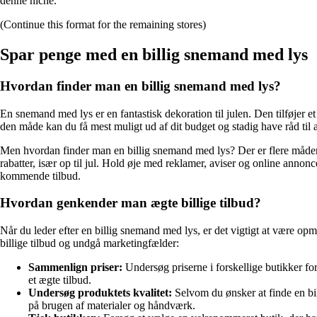
denne niche.
(Continue this format for the remaining stores)
Spar penge med en billig snemand med lys
Hvordan finder man en billig snemand med lys?
En snemand med lys er en fantastisk dekoration til julen. Den tilføjer et 
den måde kan du få mest muligt ud af dit budget og stadig have råd til 
Men hvordan finder man en billig snemand med lys? Der er flere måder 
rabatter, især op til jul. Hold øje med reklamer, aviser og online annon
kommende tilbud.
Hvordan genkender man ægte billige tilbud?
Når du leder efter en billig snemand med lys, er det vigtigt at være opm
billige tilbud og undgå marketingfælder:
Sammenlign priser:
Undersøg priserne i forskellige butikker fo
et ægte tilbud.
Undersøg produktets kvalitet:
Selvom du ønsker at finde en bil
på brugen af materialer og håndværk.