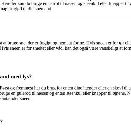
erefter kan du bruge en carrot til næsen og steenkul eller knapper til øj
magisk glød til din snemand.
st at bruge sne, der er fugtigt og nemt at forme. Hvis sneen er for tør e
 Hvis sneen er for smeltet eller våd, kan det også være vanskeligt at f
mand med lys?
 Først og fremmest har du brug for enten dine hænder eller en skovl til
bruge en gulerod til næsen og enten steenkul eller knapper til øjnene. N
kke antænder sneen.
r?