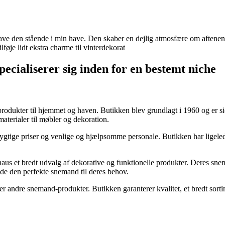
ave den stående i min have. Den skaber en dejlig atmosfære om aftenen, 
ilføje lidt ekstra charme til vinterdekorat
pecialiserer sig inden for en bestemt niche
produkter til hjemmet og haven. Butikken blev grundlagt i 1960 og er si
materialer til møbler og dekoration.
tige priser og venlige og hjælpsomme personale. Butikken har ligelede
s et bredt udvalg af dekorative og funktionelle produkter. Deres snem
inde den perfekte snemand til deres behov.
er andre snemand-produkter. Butikken garanterer kvalitet, et bredt sorti