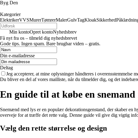
Byg Den
Kategorier
Elektriker
VVS
Murer
Tømrer
Maler
Gulv
Tag
Kloak
Sikkerhed
Påklædnin
Min konto
Opret konto
Nyhedsbrev
Få nyt fra os – tilmeld dig nyhedsbrevet
Gode tips. Ingen spam. Bare brugbar viden – gratis.
Din e-mailadresse
Deltag
Jeg accepterer, at mine oplysninger håndteres i overensstemmelse m
Du bliver en del af vores mailliste, når du tilmelder dig, og det indebæ
En guide til at købe en snemand
Snemænd med lys er en populær dekorationsgenstand, der skaber en hyg
overveje for at træffe det rette valg. Denne guide vil give dig vigtig in
Vælg den rette størrelse og design