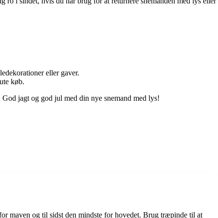
 ro i sindet, hvis du har brug for at returnere snemanden med lys eller
edekorationer eller gaver.
ute køb.
ud. God jagt og god jul med din nye snemand med lys!
for maven og til sidst den mindste for hovedet. Brug træpinde til at