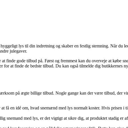
hyggeligt lys til din indretning og skaber en festlig stemning. Når du led
andre julegaver.
at finde gode tilbud på. Først og fremmest kan du overveje at købe sn
cer for at finde de bedste tilbud. Du kan også tilmelde dig butikkernes 
ærksom på ægte billige tilbud. Nogle gange kan der være tilbud, der virk
r at få en idé om, hvad snemænd med lys normalt koster. Hvis prisen i ti
lig snemand med lys, er det vigtigt at sikre dig, at produktet stadig e