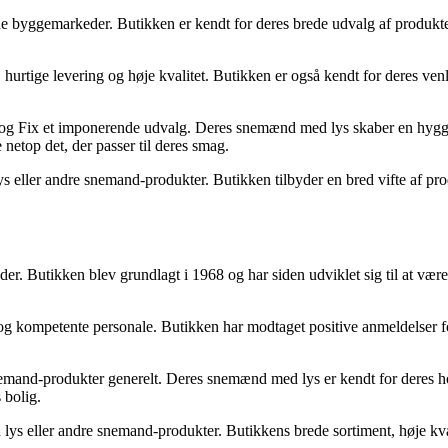
de byggemarkeder. Butikken er kendt for deres brede udvalg af produkte
urtige levering og høje kvalitet. Butikken er også kendt for deres venl
g Fix et imponerende udvalg. Deres snemænd med lys skaber en hyggeli
e netop det, der passer til deres smag.
ys eller andre snemand-produkter. Butikken tilbyder en bred vifte af p
 Butikken blev grundlagt i 1968 og har siden udviklet sig til at være 
 og kompetente personale. Butikken har modtaget positive anmeldelser 
nd-produkter generelt. Deres snemænd med lys er kendt for deres holdba
 bolig.
 lys eller andre snemand-produkter. Butikkens brede sortiment, høje kval