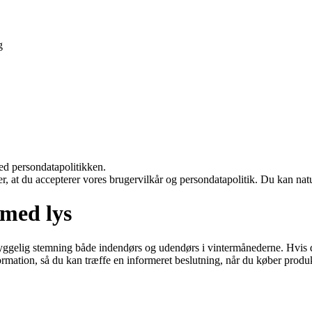
g
ed persondatapolitikken.
rer, at du accepterer vores brugervilkår og persondatapolitik. Du kan nat
 med lys
gelig stemning både indendørs og udendørs i vintermånederne. Hvis du 
formation, så du kan træffe en informeret beslutning, når du køber produk