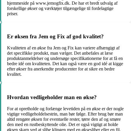
hjemmeside på www.jemogfix.dk. De har et bredt udvalg af
forskellige økser og værktøjer tilgængelige til fordelagtige
priser.
Er øksen fra Jem og Fix af god kvalitet?
Kvaliteten af en økse fra Jem og Fix kan variere afhængigt af
det specifikke produkt, man vælger. Det anbefales at læse
produktanmeldelser og undersøge specifikationerne for at få en
bedre idé om kvaliteten. Det kan også være en god idé at kigge
efter økser fra anerkendte producenter for at sikre en bedre
kvalitet.
Hvordan vedligeholder man en økse?
For at opretholde og forlænge levetiden på en økse er der nogle
vigtige vedligeholdelsestrin, man bør følge. Efter brug bør man
altid rengøre øksen for eventuelle rester, tørre den af ​​og smøre
den med en rustbeskyttende olie. Det er også vigtigt at holde
øksen skarp ved at slibe klingen med en øksesliber eller en fil,