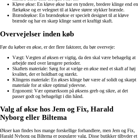
Kløve økse: En kløve økse har en tyndere, bredere klinge end en
flækøkse og er velegnet til at kløve større stykker brænde.
Brændeøkse: En brændeøkse er specielt designet til at kløve
brænde og har en skarp klinge samt et kraftigt skaft.
Overvejelser inden køb
Før du køber en økse, er der flere faktorer, du bør overveje:
Vægt: Vægten af øksen er vigtig, da den skal være behagelig at
arbejde med over længere perioder.
Skaftets materiale: Sørg for at vælge en økse med et skaft af høj
kvalitet, der er holdbart og stærkt.
Klingens materiale: En økses klinge bør være af solidt og skarpt
materiale for at sikre optimal ydeevne.
Ergonomi: Vær opmærksom på øksens greb og sikre, at det
passer godt og behageligt i din hånd.
Valg af økse hos Jem og Fix, Harald
Nyborg eller Biltema
Økser kan findes hos mange forskellige forhandlere, men Jem og Fix,
Harald Nyborg og Biltema er populære valg. Disse butikker tilbyder et