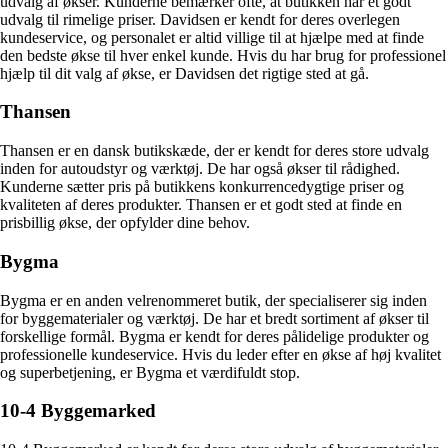
udvalg af økser. Kunderne bemærker ofte, at butikken har et godt
udvalg til rimelige priser. Davidsen er kendt for deres overlegen
kundeservice, og personalet er altid villige til at hjælpe med at finde
den bedste økse til hver enkel kunde. Hvis du har brug for professionel
hjælp til dit valg af økse, er Davidsen det rigtige sted at gå.
Thansen
Thansen er en dansk butikskæde, der er kendt for deres store udvalg
inden for autoudstyr og værktøj. De har også økser til rådighed.
Kunderne sætter pris på butikkens konkurrencedygtige priser og
kvaliteten af deres produkter. Thansen er et godt sted at finde en
prisbillig økse, der opfylder dine behov.
Bygma
Bygma er en anden velrenommeret butik, der specialiserer sig inden
for byggematerialer og værktøj. De har et bredt sortiment af økser til
forskellige formål. Bygma er kendt for deres pålidelige produkter og
professionelle kundeservice. Hvis du leder efter en økse af høj kvalitet
og superbetjening, er Bygma et værdifuldt stop.
10-4 Byggemarked