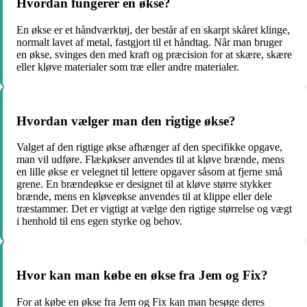
Hvordan fungerer en økse?
En økse er et håndværktøj, der består af en skarpt skåret klinge,
normalt lavet af metal, fastgjort til et håndtag. Når man bruger
en økse, svinges den med kraft og præcision for at skære, skære
eller kløve materialer som træ eller andre materialer.
Hvordan vælger man den rigtige økse?
Valget af den rigtige økse afhænger af den specifikke opgave,
man vil udføre. Flækøkser anvendes til at kløve brænde, mens
en lille økse er velegnet til lettere opgaver såsom at fjerne små
grene. En brændeøkse er designet til at kløve større stykker
brænde, mens en kløveøkse anvendes til at klippe eller dele
træstammer. Det er vigtigt at vælge den rigtige størrelse og vægt
i henhold til ens egen styrke og behov.
Hvor kan man købe en økse fra Jem og Fix?
For at købe en økse fra Jem og Fix kan man besøge deres