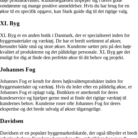
høje produktkvalitet. Kundeneglæden afspejler sig i deres gode
omdømme og mange positive anmeldelser. Hvis du har brug for en
økse til en specifik opgave, kan Stark guide dig til det rigtige valg.
XL Byg
XL Byg er en anden butik i Danmark, der er specialiseret inden for
byggematerialer og værktøj. De har et bredt sortiment af økser,
herunder både små og store økser. Kunderne sætter pris på den høje
kvalitet af produkterne og det pålidelige personale. XL Byg gør det
muligt for dig at finde den perfekte økse til dit behov og projekt.
Johannes Fog
Johannes Fog er kendt for deres højkvalitetsprodukter inden for
byggematerialer og værktøj. Hvis du leder efter en pålidelig økse, er
Johannes Fog et oplagt valg. Butikken er anerkendt for deres
kundeservice og hjælper gerne med at finde det rigtige værktøj til
kundernes behov. Kunderne roser ofte Johannes Fog for deres
ekspertise og det brede udvalg af økser tilgængelige.
Davidsen
Davidsen er en populær byggemarkedskæde, der også tilbyder et bredt