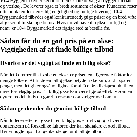
10-4 Byggemarked er kendt for deres store udvalg af byggematerialer
og værktøj. De leverer også et bredt sortiment af økser. Kunderne roser
ofte butikken for deres tilgængelighed og hurtige levering. 10-4
Byggemarked tilbyder også konkurrencedygtige priser og en bred vifte
af økser til forskellige behov. Hvis du vil have din økse hurtigt og
nemt, er 10-4 Byggemarked det rigtige sted at bestille fra.
Sådan får du en god pris på en økse:
Vigtigheden af at finde billige tilbud
Hvorfor er det vigtigt at finde en billig økse?
Når det kommer til at købe en økse, er prisen en afgørende faktor for
mange købere. At finde en billig økse betyder ikke kun, at du sparer
penge, men det giver også mulighed for at få et kvalitetsprodukt til en
mere fordelagtig pris. En billig økse kan være lige så effektiv som en
dyrere model, hvis du gør din research og vælger med omhu.
Sådan genkender du genuint billige tilbud
Når du leder efter en økse til en billig pris, er det vigtigt at være
opmærksom på forskellige faktorer, der kan signalere et godt tilbud.
Her er nogle tips til at genkende genuint billige tilbud: