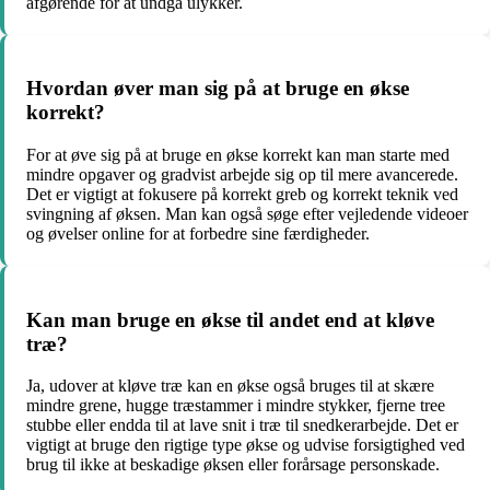
afgørende for at undgå ulykker.
Hvordan øver man sig på at bruge en økse
korrekt?
For at øve sig på at bruge en økse korrekt kan man starte med
mindre opgaver og gradvist arbejde sig op til mere avancerede.
Det er vigtigt at fokusere på korrekt greb og korrekt teknik ved
svingning af øksen. Man kan også søge efter vejledende videoer
og øvelser online for at forbedre sine færdigheder.
Kan man bruge en økse til andet end at kløve
træ?
Ja, udover at kløve træ kan en økse også bruges til at skære
mindre grene, hugge træstammer i mindre stykker, fjerne tree
stubbe eller endda til at lave snit i træ til snedkerarbejde. Det er
vigtigt at bruge den rigtige type økse og udvise forsigtighed ved
brug til ikke at beskadige øksen eller forårsage personskade.