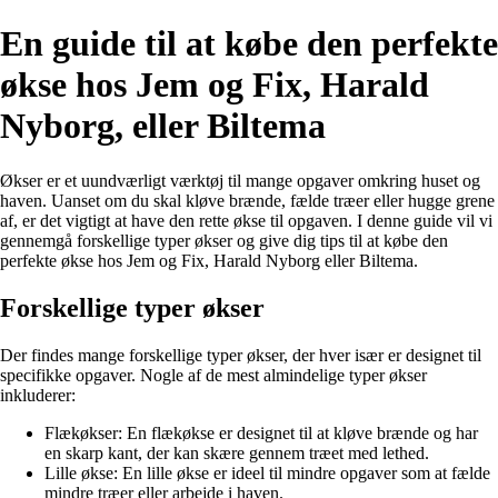
En guide til at købe den perfekte
økse hos Jem og Fix, Harald
Nyborg, eller Biltema
Økser er et uundværligt værktøj til mange opgaver omkring huset og
haven. Uanset om du skal kløve brænde, fælde træer eller hugge grene
af, er det vigtigt at have den rette økse til opgaven. I denne guide vil vi
gennemgå forskellige typer økser og give dig tips til at købe den
perfekte økse hos Jem og Fix, Harald Nyborg eller Biltema.
Forskellige typer økser
Der findes mange forskellige typer økser, der hver især er designet til
specifikke opgaver. Nogle af de mest almindelige typer økser
inkluderer:
Flækøkser: En flækøkse er designet til at kløve brænde og har
en skarp kant, der kan skære gennem træet med lethed.
Lille økse: En lille økse er ideel til mindre opgaver som at fælde
mindre træer eller arbejde i haven.