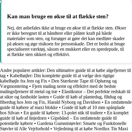
Kan man bruge en økse til at flække sten?
Nej, det anbefales ikke at bruge en økse til at flække sten. Økser
er ikke beregnet til at håndtere eller påføre kraft på hårde
materialer som sten, og forsøger at gøre det kan medføre skader
på øksen og øge risikoen for personskade. Det er bedst at bruge
specialiseret værktøj, såsom en mukkert eller en spredepude, til
at flække sten sikkert og effektivt.
Andre populære artikler:
Den ultimative guide til at købe algefjerner til
tag
•
Kabelbøjler: Din komplette guide til at vælge den rigtige
kabelbøjle fra Jem og Fix
•
Den Stærkeste Tape til Ophæng og
Vægmontering
•
Fjern maling nemt og effektivt med de bedste
malingsfjernere til metal og træ
•
Elastiksnor – Det perfekte redskab til
at sikre og fastholde lasten
•
Guide til køb af plantedug, filtdug og
fiberdug hos Jem og Fix, Harald Nyborg og Davidsen
•
En omfattende
guide til købere af maxi blokke
•
Guide til køb af 10 mm spånplade
hos Silvan
•
En guide til købere: 13-polet stik til trailere
•
En komplet
guide til køb af linjedræn
•
Gipsbånd – En omfattende guide til
potentielle købere
•
Gardena Gummistøvler: Smarte og Funktionelle
Støvler til Alle Vejrforhold
•
Vejledning til at købe Nordlux Tin Maxi