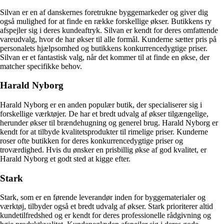
Silvan er en af danskernes foretrukne byggemarkeder og giver dig
også mulighed for at finde en række forskellige økser. Butikkens ry
afspejler sig i deres kundeaftryk. Silvan er kendt for deres omfattende
vareudvalg, hvor de har økser til alle formål. Kunderne sætter pris på
personalets hjælpsomhed og butikkens konkurrencedygtige priser.
Silvan er et fantastisk valg, når det kommer til at finde en økse, der
matcher specifikke behov.
Harald Nyborg
Harald Nyborg er en anden populær butik, der specialiserer sig i
forskellige værktøjer. De har et bredt udvalg af økser tilgængelige,
herunder økser til brændehugning og generel brug. Harald Nyborg er
kendt for at tilbyde kvalitetsprodukter til rimelige priser. Kunderne
roser ofte butikken for deres konkurrencedygtige priser og
troværdighed. Hvis du ønsker en prisbillig økse af god kvalitet, er
Harald Nyborg et godt sted at kigge efter.
Stark
Stark, som er en førende leverandør inden for byggematerialer og
værktøj, tilbyder også et bredt udvalg af økser. Stark prioriterer altid
kundetilfredshed og er kendt for deres professionelle rådgivning og