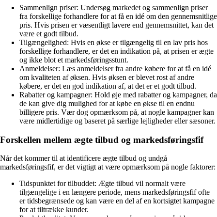
Sammenlign priser: Undersøg markedet og sammenlign priser
fra forskellige forhandlere for at få en idé om den gennemsnitlige
pris. Hvis prisen er væsentligt lavere end gennemsnittet, kan det
være et godt tilbud.
Tilgængelighed: Hvis en økse er tilgængelig til en lav pris hos
forskellige forhandlere, er det en indikation på, at prisen er ægte
og ikke blot et markedsføringsstunt.
Anmeldelser: Læs anmeldelser fra andre købere for at få en idé
om kvaliteten af øksen. Hvis øksen er blevet rost af andre
købere, er det en god indikation af, at det er et godt tilbud.
Rabatter og kampagner: Hold øje med rabatter og kampagner, da
de kan give dig mulighed for at købe en økse til en endnu
billigere pris. Vær dog opmærksom på, at nogle kampagner kan
være midlertidige og baseret på særlige lejligheder eller sæsoner.
Forskellen mellem ægte tilbud og markedsføringsfif
Når det kommer til at identificere ægte tilbud og undgå
markedsføringsfif, er det vigtigt at være opmærksom på nogle faktorer:
Tidspunktet for tilbuddet: Ægte tilbud vil normalt være
tilgængelige i en længere periode, mens markedsføringsfif ofte
er tidsbegrænsede og kan være en del af en kortsigtet kampagne
for at tiltrække kunder.