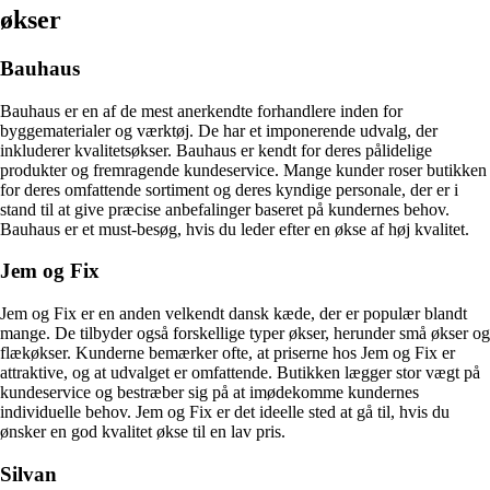
økser
Bauhaus
Bauhaus er en af de mest anerkendte forhandlere inden for
byggematerialer og værktøj. De har et imponerende udvalg, der
inkluderer kvalitetsøkser. Bauhaus er kendt for deres pålidelige
produkter og fremragende kundeservice. Mange kunder roser butikken
for deres omfattende sortiment og deres kyndige personale, der er i
stand til at give præcise anbefalinger baseret på kundernes behov.
Bauhaus er et must-besøg, hvis du leder efter en økse af høj kvalitet.
Jem og Fix
Jem og Fix er en anden velkendt dansk kæde, der er populær blandt
mange. De tilbyder også forskellige typer økser, herunder små økser og
flækøkser. Kunderne bemærker ofte, at priserne hos Jem og Fix er
attraktive, og at udvalget er omfattende. Butikken lægger stor vægt på
kundeservice og bestræber sig på at imødekomme kundernes
individuelle behov. Jem og Fix er det ideelle sted at gå til, hvis du
ønsker en god kvalitet økse til en lav pris.
Silvan