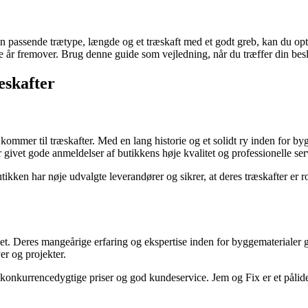
 en passende trætype, længde og et træskaft med et godt greb, kan du opt
nge år fremover. Brug denne guide som vejledning, når du træffer din besl
ræskafter
mer til træskafter. Med en lang historie og et solidt ry inden for bygge
r givet gode anmeldelser af butikkens høje kvalitet og professionelle ser
utikken har nøje udvalgte leverandører og sikrer, at deres træskafter er 
t. Deres mangeårige erfaring og ekspertise inden for byggematerialer gør
ver og projekter.
konkurrencedygtige priser og god kundeservice. Jem og Fix er et pålidelig