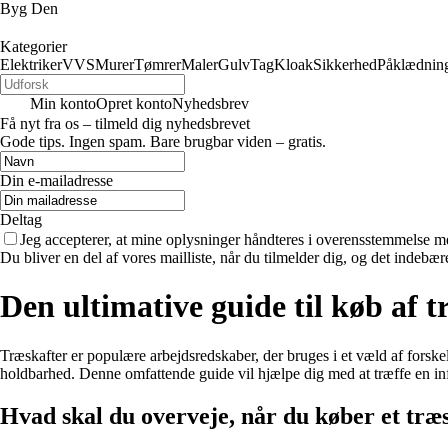
Byg Den
Kategorier
Elektriker
VVS
Murer
Tømrer
Maler
Gulv
Tag
Kloak
Sikkerhed
Påklædnin
Min konto
Opret konto
Nyhedsbrev
Få nyt fra os – tilmeld dig nyhedsbrevet
Gode tips. Ingen spam. Bare brugbar viden – gratis.
Din e-mailadresse
Deltag
Jeg accepterer, at mine oplysninger håndteres i overensstemmelse m
Du bliver en del af vores mailliste, når du tilmelder dig, og det indebæ
Den ultimative guide til køb af t
Træskafter er populære arbejdsredskaber, der bruges i et væld af forske
holdbarhed. Denne omfattende guide vil hjælpe dig med at træffe en inf
Hvad skal du overveje, når du køber et træ