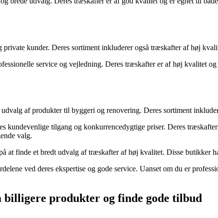
g brede udvalg. Deres træskafter er af god kvalitet og er egnet til både
private kunder. Deres sortiment inkluderer også træskafter af høj kvalit
essionelle service og vejledning. Deres træskafter er af høj kvalitet og 
alg af produkter til byggeri og renovering. Deres sortiment inkluderer
s kundevenlige tilgang og konkurrencedygtige priser. Deres træskafter e
gende valg.
 at finde et bredt udvalg af træskafter af høj kvalitet. Disse butikker ha
rdelene ved deres ekspertise og gode service. Uanset om du er profession
få billigere produkter og finde gode tilbud