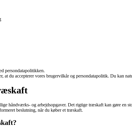
g
ed persondatapolitikken.
rer, at du accepterer vores brugervilkår og persondatapolitik. Du kan nat
ræskaft
llige håndværks- og arbejdsopgaver. Det rigtige træskaft kan gøre en sto
ormeret beslutning, når du køber et træskaft.
skaft?