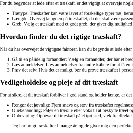
Før du begynder at lede efter et træskaft, er det vigtigt at overveje nogl
Trætype: Træskafter kan være lavet af forskellige typer træ, her
Længde: Overvej længden på træskaftet, da det skal være passende 
Greb: Vælg et træskaft med et godt greb, der giver dig mulighed f
Hvordan finder du det rigtige træskaft?
Når du har overvejet de vigtigste faktorer, kan du begynde at lede efter d
Gå til en pålidelig forhandler: Vælg en forhandler, der har et bre
Læs anmeldelser: Læs anmeldelser fra andre købere for at få en i
Prøv det selv: Hvis det er muligt, bør du prøve træskaftet i pers
Vedligeholdelse og pleje af dit træskaft
For at sikre, at dit træskaft forbliver i god stand og holder længe, er det
Rengør det jævnligt: Fjern snavs og støv fra træskaftet regelmæs
Oliebehandling: Påfør en træolie eller voks til at beskytte træet 
Opbevaring: Opbevar dit træskaft på et tørt sted, væk fra direkte s
Jeg har brugt træskafter i mange år, og de giver mig den perfekte 