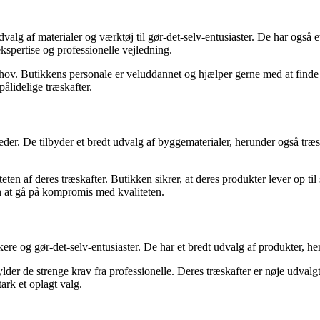
g af materialer og værktøj til gør-det-selv-entusiaster. De har også et 
 ekspertise og professionelle vejledning.
hov. Butikkens personale er veluddannet og hjælper gerne med at finde det 
pålidelige træskafter.
r. De tilbyder et bredt udvalg af byggematerialer, herunder også træs
n af deres træskafter. Butikken sikrer, at deres produkter lever op til 
n at gå på kompromis med kvaliteten.
ere og gør-det-selv-entusiaster. De har et bredt udvalg af produkter, her
ylder de strenge krav fra professionelle. Deres træskafter er nøje udvalgt
tark et oplagt valg.