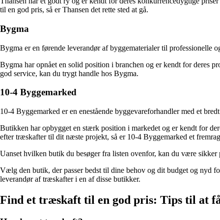
Thansen har et godt ry og er kendt for deres konkurrencedygtige priser o
til en god pris, så er Thansen det rette sted at gå.
Bygma
Bygma er en førende leverandør af byggematerialer til professionelle og 
Bygma har opnået en solid position i branchen og er kendt for deres prof
god service, kan du trygt handle hos Bygma.
10-4 Byggemarked
10-4 Byggemarked er en enestående byggevareforhandler med et bredt udv
Butikken har opbygget en stærk position i markedet og er kendt for dere
efter træskafter til dit næste projekt, så er 10-4 Byggemarked et fremra
Uanset hvilken butik du besøger fra listen ovenfor, kan du være sikker på
Vælg den butik, der passer bedst til dine behov og dit budget og nyd fo
leverandør af træskafter i en af disse butikker.
Find et træskaft til en god pris: Tips til at 