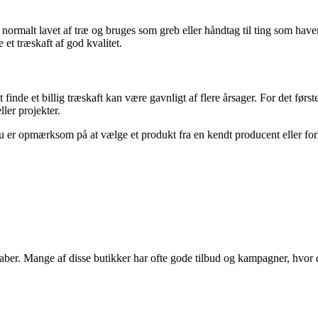
 er normalt lavet af træ og bruges som greb eller håndtag til ting som h
 et træskaft af god kvalitet.
finde et billig træskaft kan være gavnligt af flere årsager. For det først
ler projekter.
u er opmærksom på at vælge et produkt fra en kendt producent eller forhand
kaber. Mange af disse butikker har ofte gode tilbud og kampagner, hvor d