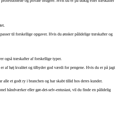
 professionelle og private brugere. Hvis du er på udkig efter træskafter
et.
passer til forskellige opgaver. Hvis du ønsker pålidelige træskafter og
 også træskafter af forskellige typer.
r af høj kvalitet og tilbyder god værdi for pengene. Hvis du er på jagt
r alle et godt ry i branchen og har skabt tillid hos deres kunder.
el håndværker eller gør-det-selv-entusiast, vil du finde en pålidelig