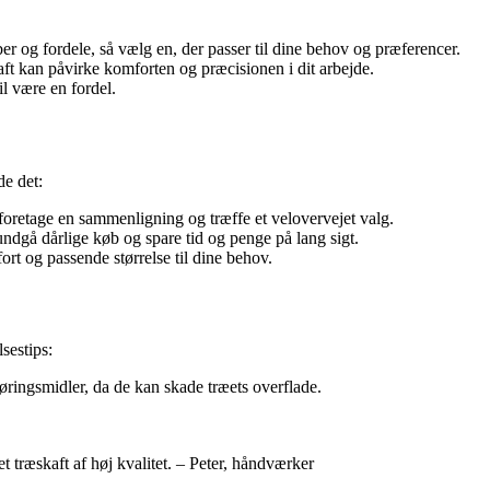
r og fordele, så vælg en, der passer til dine behov og præferencer.
kaft kan påvirke komforten og præcisionen i dit arbejde.
il være en fordel.
de det:
t foretage en sammenligning og træffe et velovervejet valg.
ndgå dårlige køb og spare tid og penge på lang sigt.
rt og passende størrelse til dine behov.
lsestips:
øringsmidler, da de kan skade træets overflade.
t træskaft af høj kvalitet. – Peter, håndværker