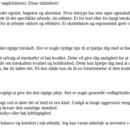
e nøglefaktorer. Disse inkluderer:
under egetræ, bøgetræ og ahorntræ. Hver trætype har sine egne egenskabe
til det specifikke arbejde, du udfører. Et for kort eller for langt træs
or at arbejde sikkert og effektivt. Et skridsikkert og ergonomisk greb v
et rigtige træskaft. Her er nogle nyttige tips til at hjælpe dig med at fin
dt udvalg af træskafter af høj kvalitet. Dette vil give dig mulighed for a
dé om træskaftets kvalitet og holdbarhed. Dette kan hjælpe dig med at u
on, før du køber det. På den måde kan du få en fornemmelse af dets komfo
 vigtigt at give det den rigtige pleje. Her er nogle generelle vedligeholde
sigt ved at tørre det af med en ren klud. Undgå at bruge aggressive reng
og bevare dets naturlige skønhed.
ollys eller høj luftfugtighed.
balance og komfort i mit arbejde. Jeg kan varmt anbefale at investere i e