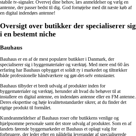
stabile tv-signaler. Overvej dine behov, læs anmeldelser og vælg en
antenne, der passer bedst til dig. God fornøjelse med dit næste køb af
en digital indendørs antenne!
Oversigt over butikker der specialiserer sig
i en bestemt niche
Bauhaus
Bauhaus er en af de mest populære butikker i Danmark, der
specialiserer sig i byggematerialer og værktøj. Med mere end 60 års
erfaring har Bauhaus opbygget et solidt ry i markedet og tiltrækker
både professionelle håndværkere og gør-det-selv entusiaster.
Bauhaus tilbyder et bredt udvalg af produkter inden for
byggematerialer og værktøj, herunder alt hvad du behøver til at
installere en digital antenne, en indendørs antenne eller en FM antenne.
Deres ekspertise og høje kvalitetsstandarder sikrer, at du finder det
rigtige produkt til formålet.
Kundeanmeldelser af Bauhaus roser ofte butikkens venlige og
hjælpsomme personale samt det store udvalg af produkter. Som en af
landets førende byggemarkeder er Bauhaus et oplagt valg for
forbrugere, der leder efter en pålidelig leverandør af specialiserede