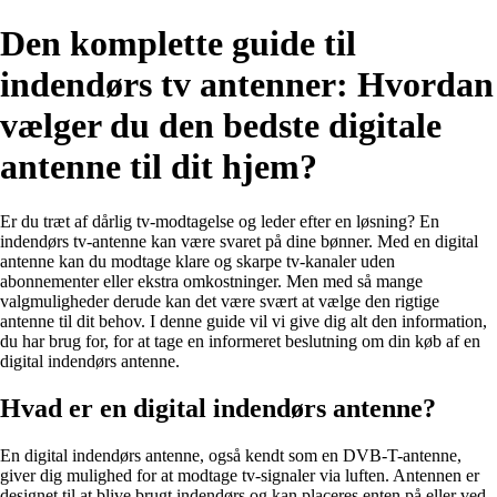
Den komplette guide til
indendørs tv antenner: Hvordan
vælger du den bedste digitale
antenne til dit hjem?
Er du træt af dårlig tv-modtagelse og leder efter en løsning? En
indendørs tv-antenne kan være svaret på dine bønner. Med en digital
antenne kan du modtage klare og skarpe tv-kanaler uden
abonnementer eller ekstra omkostninger. Men med så mange
valgmuligheder derude kan det være svært at vælge den rigtige
antenne til dit behov. I denne guide vil vi give dig alt den information,
du har brug for, for at tage en informeret beslutning om din køb af en
digital indendørs antenne.
Hvad er en digital indendørs antenne?
En digital indendørs antenne, også kendt som en DVB-T-antenne,
giver dig mulighed for at modtage tv-signaler via luften. Antennen er
designet til at blive brugt indendørs og kan placeres enten på eller ved