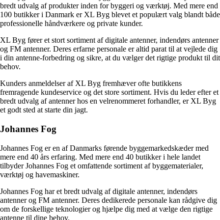
bredt udvalg af produkter inden for byggeri og værktøj. Med mere end
100 butikker i Danmark er XL Byg blevet et populært valg blandt både
professionelle håndværkere og private kunder.
XL Byg fører et stort sortiment af digitale antenner, indendørs antenner
og FM antenner. Deres erfarne personale er altid parat til at vejlede dig
i din antenne-forbedring og sikre, at du vælger det rigtige produkt til dit
behov.
Kunders anmeldelser af XL Byg fremhæver ofte butikkens
fremragende kundeservice og det store sortiment. Hvis du leder efter et
bredt udvalg af antenner hos en velrenommeret forhandler, er XL Byg
et godt sted at starte din jagt.
Johannes Fog
Johannes Fog er en af Danmarks førende byggemarkedskæder med
mere end 40 års erfaring. Med mere end 40 butikker i hele landet
tilbyder Johannes Fog et omfattende sortiment af byggematerialer,
værktøj og havemaskiner.
Johannes Fog har et bredt udvalg af digitale antenner, indendørs
antenner og FM antenner. Deres dedikerede personale kan rådgive dig
om de forskellige teknologier og hjælpe dig med at vælge den rigtige
antenne til dine behov.