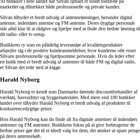
50 butikker i hele landet har Silvan opnået et solidt fodfæste på
markedet og tiltrækker både professionelle og private kunder.
Silvan tilbyder et bredt udvalg af antenneløsninger, herunder digital
antenne, indendørs antenne og FM antenne. Deres dygtige personale
står altid klar til at rådgive og hjælpe med at finde den bedste løsning til
dit radio- eller tv-setup.
Butikkens ry som en pålidelig leverandør af kvalitetsprodukter
afspejler sig i de positive kundeanmeldelser, hvor kunderne ofte roser
Silvans professionelle og hjælpsomme personale. Hvis du leder efter
en butik med et bredt udvalg af antenner til både FM og digital radio,
er Silvan det rette sted at kigge.
Harald Nyborg
Harald Nyborg er kendt som Danmarks førende discountforhandler af
værktøj, haveudstyr og byggematerialer. Med mere end 100 butikker
landet over tilbyder Harald Nyborg et bredt udvalg af produkter til
konkurrencedygtige priser.
Hos Harald Nyborg kan du finde alt fra digitale antenner til indendørs
antenner og FM antenner. Butikkens fokus på at give forbrugerne de
bedste priser gør det til et ideelt valg for dem, der ønsker at spare penge
på deres antennekøb.