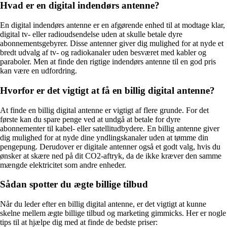
Hvad er en digital indendørs antenne?
En digital indendørs antenne er en afgørende enhed til at modtage klar,
digital tv- eller radioudsendelse uden at skulle betale dyre
abonnementsgebyrer. Disse antenner giver dig mulighed for at nyde et
bredt udvalg af tv- og radiokanaler uden besværet med kabler og
paraboler. Men at finde den rigtige indendørs antenne til en god pris
kan være en udfordring.
Hvorfor er det vigtigt at få en billig digital antenne?
At finde en billig digital antenne er vigtigt af flere grunde. For det
første kan du spare penge ved at undgå at betale for dyre
abonnementer til kabel- eller satellitudbydere. En billig antenne giver
dig mulighed for at nyde dine yndlingskanaler uden at tømme din
pengepung. Derudover er digitale antenner også et godt valg, hvis du
ønsker at skære ned på dit CO2-aftryk, da de ikke kræver den samme
mængde elektricitet som andre enheder.
Sådan spotter du ægte billige tilbud
Når du leder efter en billig digital antenne, er det vigtigt at kunne
skelne mellem ægte billige tilbud og marketing gimmicks. Her er nogle
tips til at hjælpe dig med at finde de bedste priser: