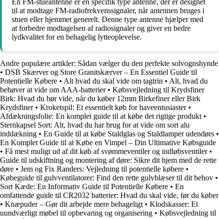
En FM-stueantenne er en specifik type antenne, der er designet
til at modtage FM-radiofrekvenssignaler, når antennen bruges i
stuen eller hjemmet generelt. Denne type antenne hjælper med
at forbedre modtagelsen af radiosignaler og giver en bedre
lydkvalitet for en behagelig lytteoplevelse.
Andre populære artikler:
Sådan vælger du den perfekte solvognshynde
•
DSB Skærver og Store Granitskærver – En Essentiel Guide til
Potentielle Købere
•
Alt hvad du skal vide om tagtrin
•
Alt, hvad du
behøver at vide om AAA-batterier
•
Købsvejledning til Krydsfiner
Birk: Hvad du bør vide, når du køber 12mm Birkefiner eller Birk
Krydsfiner
•
Kroketspil: Et essentielt køb for haveentusiaster
•
Afdækningsfolie: En komplet guide til at købe det rigtige produkt
•
Sternkapsel Sort: Alt, hvad du har brug for at vide om sort alu
inddækning
•
En Guide til at købe Staldglas og Staldlamper udendørs
•
En Komplet Guide til at Købe en Vimpel – Din Ultimative Købsguide
•
Få mest muligt ud af dit køb af svømmeventiler og indløbsventiler
•
Guide til udskiftning og montering af døre: Sikre dit hjem med de rette
døre
•
Jem og Fix Randers: Vejledning til potentielle købere
•
Købeguide til gulvventilatorer: Find den rette gulvblæser til dit behov
•
Sort Kæde: En Informativ Guide til Potentielle Købere
•
En
omfattende guide til CR2032 batterier: Hvad du skal vide, før du køber
•
Knæpuder – Gør dit arbejde mere behageligt
•
Klodskasser: Et
uundværligt møbel til opbevaring og organisering
•
Købsvejledning til