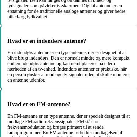
tv-signaler. Den kan fanges og omdannes til billed- og
lydsignaler, som påvirker tv-skærmen. Digital antenne er en
erstatning for de traditionelle analoge antenner og giver bedre
billed- og lydkvalitet.
Hvad er en indendørs antenne?
En indendørs antenne er en type antenne, der er designet til at
blive brugt indendørs. Den er normalt mindre og mere kompakt
end en udendørs antenne og kan nemt placeres på eller i
nærheden af en tv-enhed. Indendørs antenner er praktiske, når
en person ønsker at modtage tv-signaler uden at skulle montere
en antenne udenfor.
Hvad er en FM-antenne?
En FM-antenne er en type antenne, der er specielt designet til at
modtage FM-radiofrekvenssignaler. FM står for
frekvensmodulation og bruges primært til at sende
radioprogrammer. En FM-antenne forbedrer modtagelsen af