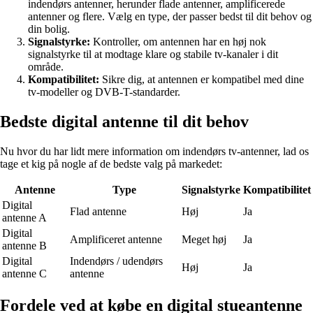
indendørs antenner, herunder flade antenner, amplificerede
antenner og flere. Vælg en type, der passer bedst til dit behov og
din bolig.
Signalstyrke:
Kontroller, om antennen har en høj nok
signalstyrke til at modtage klare og stabile tv-kanaler i dit
område.
Kompatibilitet:
Sikre dig, at antennen er kompatibel med dine
tv-modeller og DVB-T-standarder.
Bedste digital antenne til dit behov
Nu hvor du har lidt mere information om indendørs tv-antenner, lad os
tage et kig på nogle af de bedste valg på markedet:
Antenne
Type
Signalstyrke
Kompatibilitet
Digital
Flad antenne
Høj
Ja
antenne A
Digital
Amplificeret antenne
Meget høj
Ja
antenne B
Digital
Indendørs / udendørs
Høj
Ja
antenne C
antenne
Fordele ved at købe en digital stueantenne