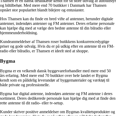
Thansen er en dansk detailkæde kendt for sit store udvalg af autoudstyr
og biltilbehør. Med mere end 70 butikker i Danmark har Thansen
opnået stor popularitet blandt bilejere og entusiaster.
Hos Thansen kan du finde en bred vifte af antenner, herunder digitale
antenner, indendørs antenner og FM antenner. Deres erfarne personale
kan hjælpe dig med at vælge den bedste antenne til din bilradio eller
hjemmeunderholdning.
Kundeanmeldelser af Thansen roser butikkens konkurrencedygtige
priser og gode udvalg. Hvis du er på udkig efter en antenne til en FM-
radio eller bilradio, er Thansen et ideelt sted at shoppe.
Bygma
Bygma er en velkendt dansk byggevareforhandler med mere end 50
års erfaring. Med mere end 70 butikker over hele landet er Bygma
kendt som en pålidelig leverandør af byggematerialer og værktøj til
både private og professionelle.
Bygma har digital antenne, indendørs antenne og FM antenne i deres
sortiment. Deres dedikerede personale kan hjælpe dig med at finde den
rette antenne til dit radio- eller tv-setup.
Kunder skriver positive anmeldelser om Bygmas kvalitetsprodukter og