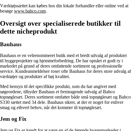
Værktøjssættet kan købes hos din lokale forhandler eller online ved at
besøge
www.bahco.com
.
Oversigt over specialiserede butikker til
dette nicheprodukt
Bauhaus
Bauhaus er en velrenommeret butik med et bredt udvalg af produkter
til byggeprojekter og hjemmeforbedring. De har opnået et godt ry i
markedet på grund af deres omfattende sortiment og professionelle
service. Kundeanmeldelser roser ofte Bauhaus for deres store udvalg af
værktøjer og produkter af høj kvalitet.
Med hensyn til det specifikke produkt, som du har angivet med
søgeordene, tilbyder Bauhaus et fremragende udvalg af Bahco
topnøglesæt. Deres sortiment omfatter både små topnøglesæt og Bahco
S330 sættet med 34 dele. Bauhaus sikrer, at der er noget for enhver
smag og ethvert behov, når det kommer til topnøglesæt.
Jem og Fix
Jem og Fix er kendt for at være en af de førende byggemarkeder i