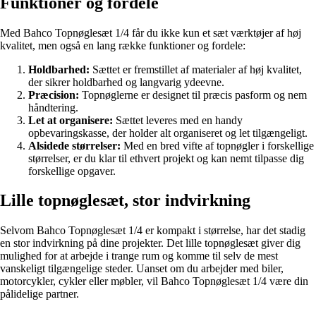
Funktioner og fordele
Med Bahco Topnøglesæt 1/4 får du ikke kun et sæt værktøjer af høj
kvalitet, men også en lang række funktioner og fordele:
Holdbarhed:
Sættet er fremstillet af materialer af høj kvalitet,
der sikrer holdbarhed og langvarig ydeevne.
Præcision:
Topnøglerne er designet til præcis pasform og nem
håndtering.
Let at organisere:
Sættet leveres med en handy
opbevaringskasse, der holder alt organiseret og let tilgængeligt.
Alsidede størrelser:
Med en bred vifte af topnøgler i forskellige
størrelser, er du klar til ethvert projekt og kan nemt tilpasse dig
forskellige opgaver.
Lille topnøglesæt, stor indvirkning
Selvom Bahco Topnøglesæt 1/4 er kompakt i størrelse, har det stadig
en stor indvirkning på dine projekter. Det lille topnøglesæt giver dig
mulighed for at arbejde i trange rum og komme til selv de mest
vanskeligt tilgængelige steder. Uanset om du arbejder med biler,
motorcykler, cykler eller møbler, vil Bahco Topnøglesæt 1/4 være din
pålidelige partner.