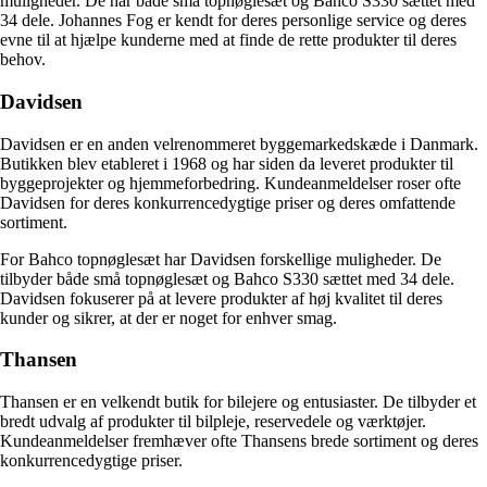
muligheder. De har både små topnøglesæt og Bahco S330 sættet med
34 dele. Johannes Fog er kendt for deres personlige service og deres
evne til at hjælpe kunderne med at finde de rette produkter til deres
behov.
Davidsen
Davidsen er en anden velrenommeret byggemarkedskæde i Danmark.
Butikken blev etableret i 1968 og har siden da leveret produkter til
byggeprojekter og hjemmeforbedring. Kundeanmeldelser roser ofte
Davidsen for deres konkurrencedygtige priser og deres omfattende
sortiment.
For Bahco topnøglesæt har Davidsen forskellige muligheder. De
tilbyder både små topnøglesæt og Bahco S330 sættet med 34 dele.
Davidsen fokuserer på at levere produkter af høj kvalitet til deres
kunder og sikrer, at der er noget for enhver smag.
Thansen
Thansen er en velkendt butik for bilejere og entusiaster. De tilbyder et
bredt udvalg af produkter til bilpleje, reservedele og værktøjer.
Kundeanmeldelser fremhæver ofte Thansens brede sortiment og deres
konkurrencedygtige priser.