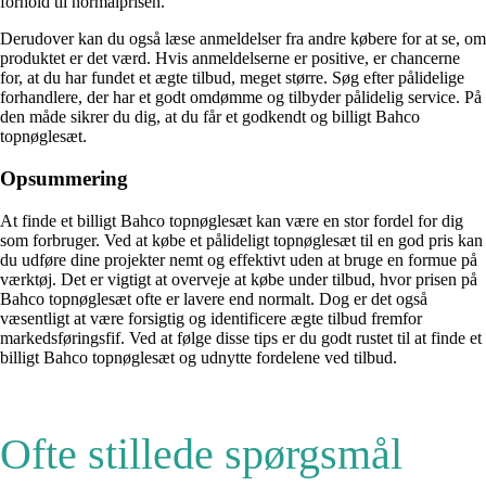
forhold til normalprisen.
Derudover kan du også læse anmeldelser fra andre købere for at se, om
produktet er det værd. Hvis anmeldelserne er positive, er chancerne
for, at du har fundet et ægte tilbud, meget større. Søg efter pålidelige
forhandlere, der har et godt omdømme og tilbyder pålidelig service. På
den måde sikrer du dig, at du får et godkendt og billigt Bahco
topnøglesæt.
Opsummering
At finde et billigt Bahco topnøglesæt kan være en stor fordel for dig
som forbruger. Ved at købe et pålideligt topnøglesæt til en god pris kan
du udføre dine projekter nemt og effektivt uden at bruge en formue på
værktøj. Det er vigtigt at overveje at købe under tilbud, hvor prisen på
Bahco topnøglesæt ofte er lavere end normalt. Dog er det også
væsentligt at være forsigtig og identificere ægte tilbud fremfor
markedsføringsfif. Ved at følge disse tips er du godt rustet til at finde et
billigt Bahco topnøglesæt og udnytte fordelene ved tilbud.
Ofte stillede spørgsmål