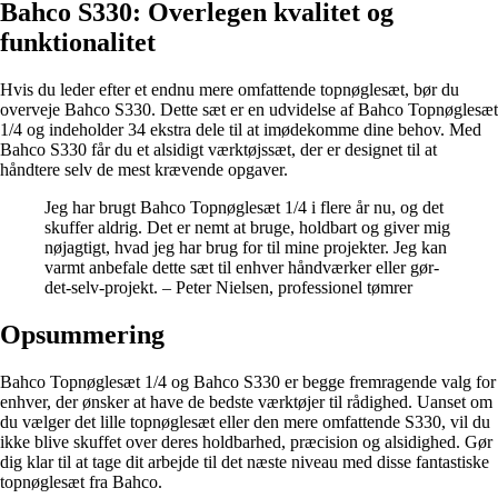
Bahco S330: Overlegen kvalitet og
funktionalitet
Hvis du leder efter et endnu mere omfattende topnøglesæt, bør du
overveje Bahco S330. Dette sæt er en udvidelse af Bahco Topnøglesæt
1/4 og indeholder 34 ekstra dele til at imødekomme dine behov. Med
Bahco S330 får du et alsidigt værktøjssæt, der er designet til at
håndtere selv de mest krævende opgaver.
Jeg har brugt Bahco Topnøglesæt 1/4 i flere år nu, og det
skuffer aldrig. Det er nemt at bruge, holdbart og giver mig
nøjagtigt, hvad jeg har brug for til mine projekter. Jeg kan
varmt anbefale dette sæt til enhver håndværker eller gør-
det-selv-projekt. – Peter Nielsen, professionel tømrer
Opsummering
Bahco Topnøglesæt 1/4 og Bahco S330 er begge fremragende valg for
enhver, der ønsker at have de bedste værktøjer til rådighed. Uanset om
du vælger det lille topnøglesæt eller den mere omfattende S330, vil du
ikke blive skuffet over deres holdbarhed, præcision og alsidighed. Gør
dig klar til at tage dit arbejde til det næste niveau med disse fantastiske
topnøglesæt fra Bahco.