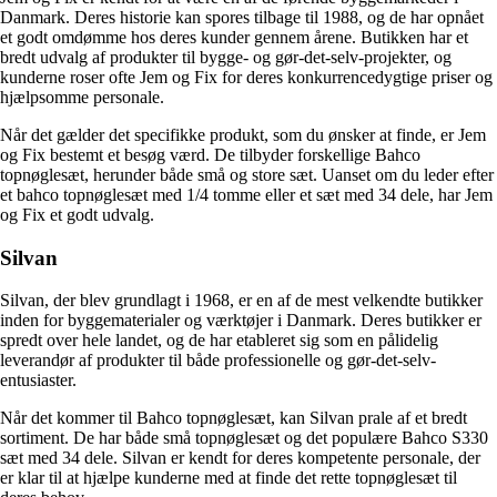
Danmark. Deres historie kan spores tilbage til 1988, og de har opnået
et godt omdømme hos deres kunder gennem årene. Butikken har et
bredt udvalg af produkter til bygge- og gør-det-selv-projekter, og
kunderne roser ofte Jem og Fix for deres konkurrencedygtige priser og
hjælpsomme personale.
Når det gælder det specifikke produkt, som du ønsker at finde, er Jem
og Fix bestemt et besøg værd. De tilbyder forskellige Bahco
topnøglesæt, herunder både små og store sæt. Uanset om du leder efter
et bahco topnøglesæt med 1/4 tomme eller et sæt med 34 dele, har Jem
og Fix et godt udvalg.
Silvan
Silvan, der blev grundlagt i 1968, er en af de mest velkendte butikker
inden for byggematerialer og værktøjer i Danmark. Deres butikker er
spredt over hele landet, og de har etableret sig som en pålidelig
leverandør af produkter til både professionelle og gør-det-selv-
entusiaster.
Når det kommer til Bahco topnøglesæt, kan Silvan prale af et bredt
sortiment. De har både små topnøglesæt og det populære Bahco S330
sæt med 34 dele. Silvan er kendt for deres kompetente personale, der
er klar til at hjælpe kunderne med at finde det rette topnøglesæt til