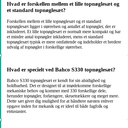
Hvad er forskellen mellem et lille topnøglesæt og
et standard topnøglesæt?
Forskellen mellem et lille topnøglesæt og et standard
topnøglesæt ligger i størrelsen og antallet af topnøgler, der er
inkluderet. Et lille topnøglesæt er normalt mere kompakt og har
et mindre antal topnøgler inkluderet, mens et standard
topnøglesæt typisk er mere omfattende og indeholder et bredere
udvalg af topnøgler i forskellige størrelser.
Hvad er specielt ved Bahco S330 topnøglesæt?
Bahco S330 topnøglesæt er kendt for sin alsidighed og
holdbarhed. Det er designet til at imødekomme forskellige
mekaniske behov og kommer med 330 forskellige dele,
herunder topnøgler, forlængere, skruetrækkere og meget mere.
Dette sæt giver dig mulighed for at håndtere næsten enhver
opgave inden for mekanik og er ideel til både fagfolk og
entusiaster.