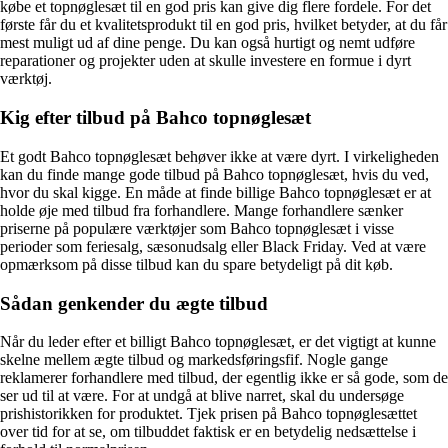
købe et topnøglesæt til en god pris kan give dig flere fordele. For det
første får du et kvalitetsprodukt til en god pris, hvilket betyder, at du får
mest muligt ud af dine penge. Du kan også hurtigt og nemt udføre
reparationer og projekter uden at skulle investere en formue i dyrt
værktøj.
Kig efter tilbud på Bahco topnøglesæt
Et godt Bahco topnøglesæt behøver ikke at være dyrt. I virkeligheden
kan du finde mange gode tilbud på Bahco topnøglesæt, hvis du ved,
hvor du skal kigge. En måde at finde billige Bahco topnøglesæt er at
holde øje med tilbud fra forhandlere. Mange forhandlere sænker
priserne på populære værktøjer som Bahco topnøglesæt i visse
perioder som feriesalg, sæsonudsalg eller Black Friday. Ved at være
opmærksom på disse tilbud kan du spare betydeligt på dit køb.
Sådan genkender du ægte tilbud
Når du leder efter et billigt Bahco topnøglesæt, er det vigtigt at kunne
skelne mellem ægte tilbud og markedsføringsfif. Nogle gange
reklamerer forhandlere med tilbud, der egentlig ikke er så gode, som de
ser ud til at være. For at undgå at blive narret, skal du undersøge
prishistorikken for produktet. Tjek prisen på Bahco topnøglesættet
over tid for at se, om tilbuddet faktisk er en betydelig nedsættelse i