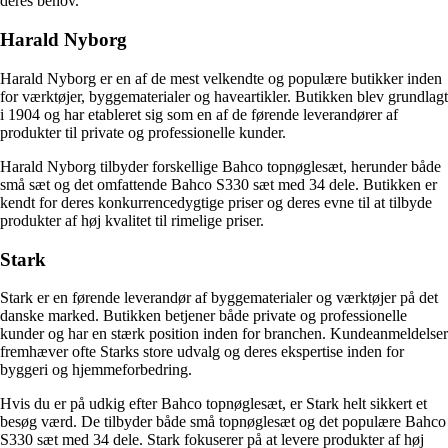
deres behov.
Harald Nyborg
Harald Nyborg er en af de mest velkendte og populære butikker inden
for værktøjer, byggematerialer og haveartikler. Butikken blev grundlagt
i 1904 og har etableret sig som en af de førende leverandører af
produkter til private og professionelle kunder.
Harald Nyborg tilbyder forskellige Bahco topnøglesæt, herunder både
små sæt og det omfattende Bahco S330 sæt med 34 dele. Butikken er
kendt for deres konkurrencedygtige priser og deres evne til at tilbyde
produkter af høj kvalitet til rimelige priser.
Stark
Stark er en førende leverandør af byggematerialer og værktøjer på det
danske marked. Butikken betjener både private og professionelle
kunder og har en stærk position inden for branchen. Kundeanmeldelser
fremhæver ofte Starks store udvalg og deres ekspertise inden for
byggeri og hjemmeforbedring.
Hvis du er på udkig efter Bahco topnøglesæt, er Stark helt sikkert et
besøg værd. De tilbyder både små topnøglesæt og det populære Bahco
S330 sæt med 34 dele. Stark fokuserer på at levere produkter af høj