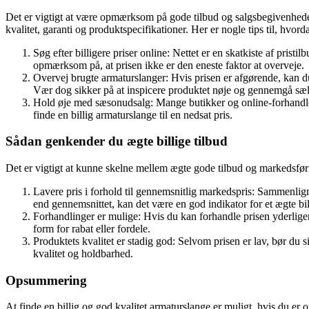
Det er vigtigt at være opmærksom på gode tilbud og salgsbegivenheder,
kvalitet, garanti og produktspecifikationer. Her er nogle tips til, hvord
Søg efter billigere priser online: Nettet er en skatkiste af pris
opmærksom på, at prisen ikke er den eneste faktor at overveje.
Overvej brugte armaturslanger: Hvis prisen er afgørende, kan 
Vær dog sikker på at inspicere produktet nøje og gennemgå sælg
Hold øje med sæsonudsalg: Mange butikker og online-forhandlere 
finde en billig armaturslange til en nedsat pris.
Sådan genkender du ægte billige tilbud
Det er vigtigt at kunne skelne mellem ægte gode tilbud og markedsføring
Lavere pris i forhold til gennemsnitlig markedspris: Sammenlign p
end gennemsnittet, kan det være en god indikator for et ægte bill
Forhandlinger er mulige: Hvis du kan forhandle prisen yderligere
form for rabat eller fordele.
Produktets kvalitet er stadig god: Selvom prisen er lav, bør du s
kvalitet og holdbarhed.
Opsummering
At finde en billig og god kvalitet armaturslange er muligt, hvis du 