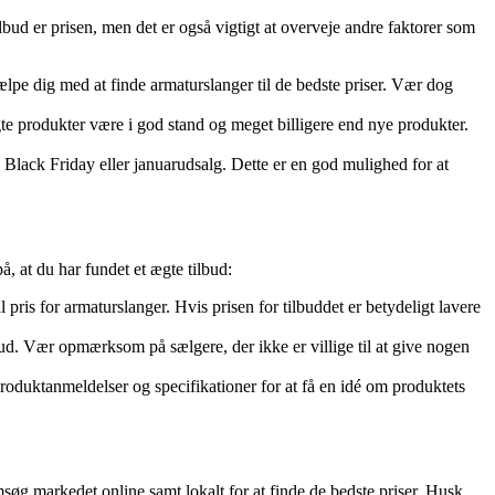
bud er prisen, men det er også vigtigt at overveje andre faktorer som
hjælpe dig med at finde armaturslanger til de bedste priser. Vær dog
e produkter være i god stand og meget billigere end nye produkter.
 Black Friday eller januarudsalg. Dette er en god mulighed for at
å, at du har fundet et ægte tilbud:
pris for armaturslanger. Hvis prisen for tilbuddet er betydeligt lavere
lbud. Vær opmærksom på sælgere, der ikke er villige til at give nogen
s produktanmeldelser og specifikationer for at få en idé om produktets
øg markedet online samt lokalt for at finde de bedste priser. Husk