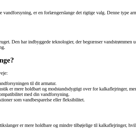
ere vandforsyning, er en forlængerslange det rigtige valg. Denne type a
bruget. Den har indbyggede teknologier, der begrænser vandstrømmen ud
ng.
ange?
veje:
andforsyningen til dit armatur.
lastik er mere holdbart og modstandsdygtigt over for kalkaflejringer, me
ompatibilitet med din vandforsyning.
ioner som vandbesparelse eller fleksibilitet.
stikslanger er mere holdbare og mindre tilbøjelige til kalkaflejringer, hv