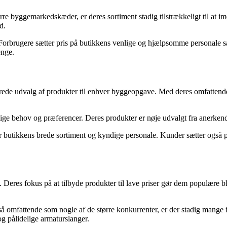
ørre byggemarkedskæder, er deres sortiment stadig tilstrækkeligt til a
d.
rbrugere sætter pris på butikkens venlige og hjælpsomme personale samt
enge.
ede udvalg af produkter til enhver byggeopgave. Med deres omfattende s
ellige behov og præferencer. Deres produkter er nøje udvalgt fra anerken
 butikkens brede sortiment og kyndige personale. Kunder sætter også pr
es fokus på at tilbyde produkter til lave priser gør dem populære blan
 omfattende som nogle af de større konkurrenter, er der stadig mange 
og pålidelige armaturslanger.