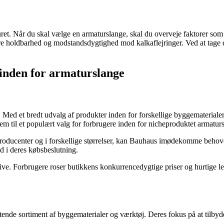
ret. Når du skal vælge en armaturslange, skal du overveje faktorer som l
ikre holdbarhed og modstandsdygtighed mod kalkaflejringer. Ved at tage d
 inden for armaturslange
 et bredt udvalg af produkter inden for forskellige byggematerialer og 
dem til et populært valg for forbrugere inden for nicheproduktet armatur
producenter og i forskellige størrelser, kan Bauhaus imødekomme behoven
d i deres købsbeslutning.
e. Forbrugere roser butikkens konkurrencedygtige priser og hurtige le
nde sortiment af byggematerialer og værktøj. Deres fokus på at tilbyde 