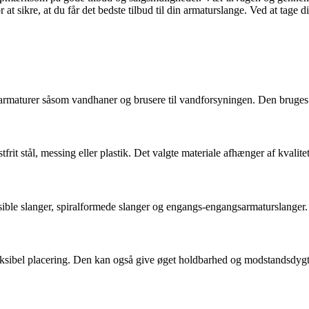
 sikre, at du får det bedste tilbud til din armaturslange. Ved at tage dig 
 armaturer såsom vandhaner og brusere til vandforsyningen. Den bruges til
tfrit stål, messing eller plastik. Det valgte materiale afhænger af kvalit
eksible slanger, spiralformede slanger og engangs-engangsarmaturslanger
ksibel placering. Den kan også give øget holdbarhed og modstandsdygtig