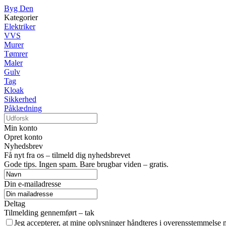
Byg Den
Kategorier
Elektriker
VVS
Murer
Tømrer
Maler
Gulv
Tag
Kloak
Sikkerhed
Påklædning
Min konto
Opret konto
Nyhedsbrev
Få nyt fra os – tilmeld dig nyhedsbrevet
Gode tips. Ingen spam. Bare brugbar viden – gratis.
Din e-mailadresse
Deltag
Tilmelding gennemført – tak
Jeg accepterer, at mine oplysninger håndteres i overensstemmelse 