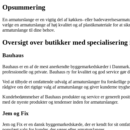
Opsummering
En armaturslange er en vigtig del af køkken- eller badeværelsesarmatu
vælge en armaturslange af høj kvalitet og af plastikmateriale for at s
armaturslange til dine behov.
Oversigt over butikker med specialisering
Bauhaus
Bauhaus er en af de mest anerkendte byggemarkedskæder i Danmark. Med
professionelle og private. Bauhaus ry for kvalitet og god service gør 
Ved at tilbyde et omfattende udvalg af armaturslanger fra forskellige 
rådgive om det rigtige valg af armaturslange og giver kunderne tryghe
Kundebedømmelser af Bauhaus produkter og service er generelt positiv
med de nyeste produkter og tendenser inden for armaturslanger.
Jem og Fix
Jem og Fix er en dansk byggemarkedskæde, der er kendt for sit omfatte
populært valg for kunder, der søger efter armaturslanger.