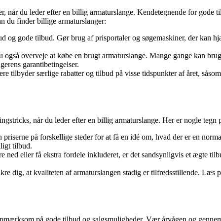
 når du leder efter en billig armaturslange. Kendetegnende for gode til
an du finder billige armaturslanger:
tilbud og gode tilbud. Gør brug af prisportaler og søgemaskiner, der kan 
du også overveje at købe en brugt armaturslange. Mange gange kan brugt
erens garantibetingelser.
tilbyder særlige rabatter og tilbud på visse tidspunkter af året, såsom
stricks, når du leder efter en billig armaturslange. Her er nogle tegn p
riserne på forskellige steder for at få en idé om, hvad der er en normal 
igt tilbud.
 ned eller få ekstra fordele inkluderet, er det sandsynligvis et ægte ti
ikre dig, at kvaliteten af armaturslangen stadig er tilfredsstillende. Læ
er opmærksom på gode tilbud og salgsmuligheder. Vær årvågen og gennems