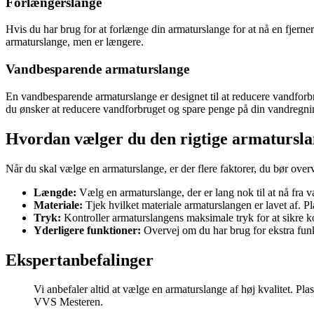
Forlængerslange
Hvis du har brug for at forlænge din armaturslange for at nå en fjern
armaturslange, men er længere.
Vandbesparende armaturslange
En vandbesparende armaturslange er designet til at reducere vandfor
du ønsker at reducere vandforbruget og spare penge på din vandregni
Hvordan vælger du den rigtige armatursl
Når du skal vælge en armaturslange, er der flere faktorer, du bør over
Længde:
Vælg en armaturslange, der er lang nok til at nå fra v
Materiale:
Tjek hvilket materiale armaturslangen er lavet af. P
Tryk:
Kontroller armaturslangens maksimale tryk for at sikre k
Yderligere funktioner:
Overvej om du har brug for ekstra funkt
Ekspertanbefalinger
Vi anbefaler altid at vælge en armaturslange af høj kvalitet. Pla
VVS Mesteren.