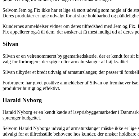
Selvom Jem og Fix ikke har et lige så stort udvalg som nogle af de st
Deres produkter er nøje udvalgt for at sikre holdbarhed og pålidelighe
Kundernes anmeldelser vidner om deres tilfredshed med Jem og Fix. Fo
Fix appellerer også til dem, der ønsker at få mest muligt ud af deres p
Silvan
Silvan er en velrenommeret byggemarkedskæde, der er kendt for sit br
valg for forbrugere, der søger efter armaturslanger af høj kvalitet.
Silvan tilbyder et bredt udvalg af armaturslanger, der passer til forsk
Forbrugere har givet positive anmeldelser af Silvan og fremhæver især
produkter hurtigt og effektivt.
Harald Nyborg
Harald Nyborg er en kendt kæde af lavprisbyggemarkeder i Danmark. Der
sprænger budgettet.
Selvom Harald Nyborgs udvalg af armaturslanger måske ikke er lige så
udvalgt for at tilfredsstille behovene hos kunder, der ønsker holdbare 